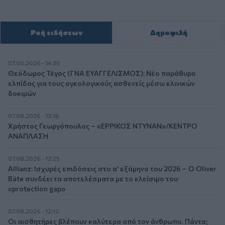
Ροή ειδήσεων
Δημοφιλή
07.08.2026 - 14:38
Θεόδωρος Τέγος (ΓΝΑ ΕΥΑΓΓΕΛΙΣΜΟΣ): Νέο παράθυρο
ελπίδας για τους ογκολογικούς ασθενείς μέσω κλινικών
δοκιμών
07.08.2026 - 13:16
Χρήστος Γεωργόπουλος – «ΕΡΡΙΚΟΣ ΝΤΥΝΑΝ»/ΚΕΝΤΡΟ
ΑΝΑΠΛΑΣΗ
07.08.2026 - 12:25
Allianz: Ισχυρές επιδόσεις στο α’ εξάμηνο του 2026 – Ο Oliver
Bäte συνδέει τα αποτελέσματα με το κλείσιμο του
«protection gap»
07.08.2026 - 12:12
Οι αισθητήρες βλέπουν καλύτερα από τον άνθρωπο. Πάντα;