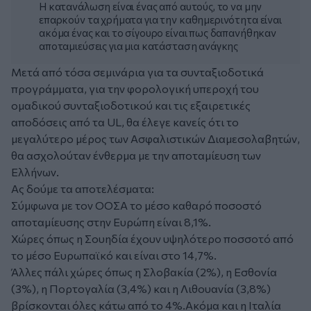
Η κατανάλωση είναι ένας από αυτούς, το να μην
επαρκούν τα χρήματα για την καθημερινότητα είναι
ακόμα ένας και το σίγουρο είναι πως δαπανήθηκαν
αποταμιεύσεις για μια κατάσταση ανάγκης
Μετά από τόσα σεμινάρια για τα συνταξιοδοτικά
προγράμματα, για την φορολογική υπεροχή του
ομαδικού συνταξιοδοτικού και τις εξαιρετικές
αποδόσεις από τα UL, θα έλεγε κανείς ότι το
μεγαλύτερο μέρος των Ασφαλιστικών Διαμεσολαβητών,
θα ασχολούταν ένθερμα με την αποταμίευση των
Ελλήνων.
Ας δούμε τα αποτελέσματα:
Σύμφωνα με τον ΟΟΣΑ το μέσο καθαρό ποσοστό
αποταμίευσης στην Ευρώπη είναι 8,1%.
Χώρες όπως η Σουηδία έχουν υψηλότερο ποσσοτό από
το μέσο Ευρωπαϊκό και είναι στο 14,7%.
Άλλες πάλι χώρες όπως η Σλοβακία (2%), η Εσθονία
(3%), η Πορτογαλία (3,4%) και η Λιθουανία (3,8%)
βρίσκονται όλες κάτω από το 4%.Ακόμα και η Ιταλία