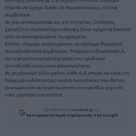
έπρεπε να είχαμε δώσει σε περισσότερους, τέτοια
συμβόλαια.
Ας μην μετανιώσουμε και για τα υγείας. Ο κόσμος
χρειάζεται περισσότερη κάλυψη. Είναι κρίμα να δαπανά
από τα αποταμιευμένα του χρήματα.
Επίσης υπάρχει ακόμα χρόνος να κάνουμε θαυμάσια
συνταξιοδοτικά συμβόλαια. Υπάρχουν εξαιρετικά UL
και η φορολογική μεταχείριση του ομαδικού
συνταξιοδοτικού είναι ασυναγώνιστη.
Ας μη χάνουμε άλλο χρόνο, κάθε Α.Δ μπορεί να κάνει τη
διαφορά καλύπτοντας σωστά οικογένειες που θα τον
ευγνωμονούν σε περίπτωση που το αιφνίδιο γεγονός
τους χτυπήσει την πόρτα!
Προσθέστε το
nextdeal.gr
ως
προτιμώμενη πηγή ενημέρωσης στο Google