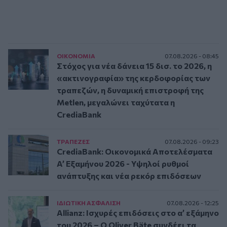
ΟΙΚΟΝΟΜΙΑ
07.08.2026 - 08:45
Στόχος για νέα δάνεια 15 δισ. το 2026, η
«ακτινογραφία» της κερδοφορίας των
τραπεζών, η δυναμική επιστροφή της
Metlen, μεγαλώνει ταχύτατα η
CrediaBank
ΤΡAΠΕΖΕΣ
07.08.2026 - 09:23
CrediaBank: Οικονομικά Αποτελέσματα
A’ Εξαμήνου 2026 - Υψηλοί ρυθμοί
ανάπτυξης και νέα ρεκόρ επιδόσεων
ΙΔΙΩΤΙΚΗ ΑΣΦAΛΙΣΗ
07.08.2026 - 12:25
Allianz: Ισχυρές επιδόσεις στο α’ εξάμηνο
του 2026 – Ο Oliver Bäte συνδέει τα