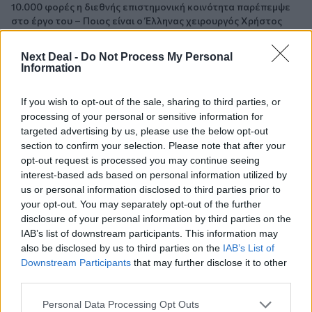
10.000 φορές η διεθνής επιστημονική κοινότητα παρέπεμψε
στο έργο του – Ποιος είναι ο Έλληνας χειρουργός Χρήστος
Κοντοβουνήσιος
Next Deal -
Do Not Process My Personal
06.08.2026 - 14:55
Information
Μιχάλης Τάτσης, Insurance & Healthcare Analyst, διευθυντής
Επιχειρηματικής Ανάπτυξης Ομίλου HHG
If you wish to opt-out of the sale, sharing to third parties, or
processing of your personal or sensitive information for
06.08.2026 - 13:30
targeted advertising by us, please use the below opt-out
Όταν η επόμενη μέρα είναι στάχτη, τι θα πει ο Ασφαλιστικός
section to confirm your selection. Please note that after your
Διαμεσολαβητής στον πελάτη κλάδου υγείας;
opt-out request is processed you may continue seeing
interest-based ads based on personal information utilized by
06.08.2026 - 12:22
us or personal information disclosed to third parties prior to
Kavita Patel - PhARMA Innovation Forum: Ένα στα πέντε
your opt-out. You may separately opt-out of the further
καινοτόμα φάρμακα φτάνει τελικά στην Ελλάδα
disclosure of your personal information by third parties on the
IAB’s list of downstream participants. This information may
06.08.2026 - 11:37
also be disclosed by us to third parties on the
IAB’s List of
Μείωση ασφαλιστικών εισφορών ύψους 240 εκατ. ευρώ
Downstream Participants
that may further disclose it to other
ζητούν οι έμποροι από την Κυβέρνηση
third parties.
06.08.2026 - 10:45
Personal Data Processing Opt Outs