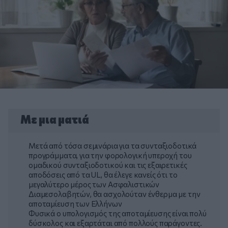
Με μια ματιά
Μετά από τόσα σεμινάρια για τα συνταξιοδοτικά
προγράμματα, για την φορολογική υπεροχή του
ομαδικού συνταξιοδοτικού και τις εξαιρετικές
αποδόσεις από τα UL, θα έλεγε κανείς ότι το
μεγαλύτερο μέρος των Ασφαλιστικών
Διαμεσολαβητών, θα ασχολούταν ένθερμα με την
αποταμίευση των Ελλήνων
Φυσικά ο υπολογισμός της αποταμίευσης είναι πολύ
δύσκολος και εξαρτάται από πολλούς παράγοντες.