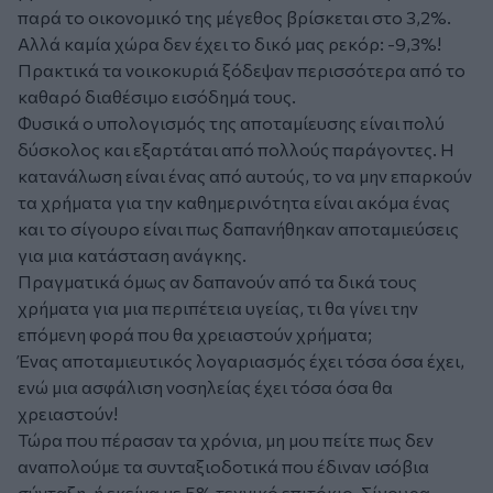
παρά το οικονομικό της μέγεθος βρίσκεται στο 3,2%.
Αλλά καμία χώρα δεν έχει το δικό μας ρεκόρ: -9,3%!
Πρακτικά τα νοικοκυριά ξόδεψαν περισσότερα από το
καθαρό διαθέσιμο εισόδημά τους.
Φυσικά ο υπολογισμός της αποταμίευσης είναι πολύ
δύσκολος και εξαρτάται από πολλούς παράγοντες. Η
κατανάλωση είναι ένας από αυτούς, το να μην επαρκούν
τα χρήματα για την καθημερινότητα είναι ακόμα ένας
και το σίγουρο είναι πως δαπανήθηκαν αποταμιεύσεις
για μια κατάσταση ανάγκης.
Πραγματικά όμως αν δαπανούν από τα δικά τους
χρήματα για μια περιπέτεια υγείας, τι θα γίνει την
επόμενη φορά που θα χρειαστούν χρήματα;
Ένας αποταμιευτικός λογαριασμός έχει τόσα όσα έχει,
ενώ μια ασφάλιση νοσηλείας έχει τόσα όσα θα
χρειαστούν!
Τώρα που πέρασαν τα χρόνια, μη μου πείτε πως δεν
αναπολούμε τα συνταξιοδοτικά που έδιναν ισόβια
σύνταξη, ή εκείνα με 5% τεχνικό επιτόκιο. Σίγουρα