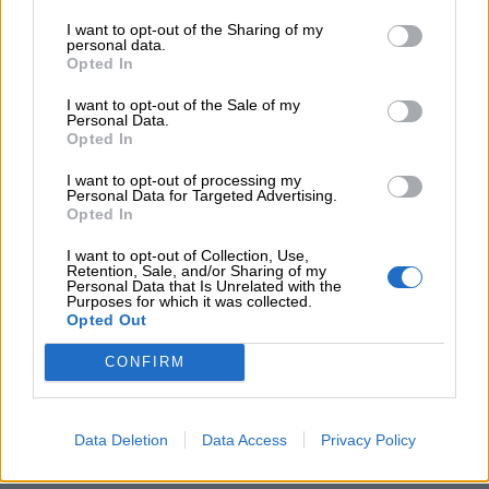
Ευρώπη: Μπορεί η κλιματική αλλαγή να οδηγήσει σε
ενεργειακή κρίση;
I want to opt-out of the Sharing of my
personal data.
Opted In
06.08.2026 - 09:15
Στέλιος Λιανός – INTERAMERICAN / Αθηναϊκή Γενική Κλινική
I want to opt-out of the Sale of my
Personal Data.
Opted In
06.08.2026 - 08:40
Η γαλλική «ψήφος» στο «καλώδιο» και τα συμφέροντα, οι
I want to opt-out of processing my
ελληνικές τράπεζες «πρωταθλήτριες» στα δάνεια, νέο deal
Personal Data for Targeted Advertising.
Opted In
Βαρδινογιάννη- Εξάρχου και ο διπλασιασμός των κερδών της
ΔΕΗ
I want to opt-out of Collection, Use,
Retention, Sale, and/or Sharing of my
Personal Data that Is Unrelated with the
05.08.2026 - 13:37
Purposes for which it was collected.
Randy Schekman, Νομπελίστας Ιατρικής: «Σε πέντε χρόνια
Opted Out
μπορεί να έχουμε θεραπεία που αναστέλλει την εξέλιξη του
Πάρκινσον»
CONFIRM
05.08.2026 - 12:33
Ε.Ε και παράνομη μετανάστευση: προτάσεις και δράσεις με
Data Deletion
Data Access
Privacy Policy
παρονομαστή το κοινό συμφέρον