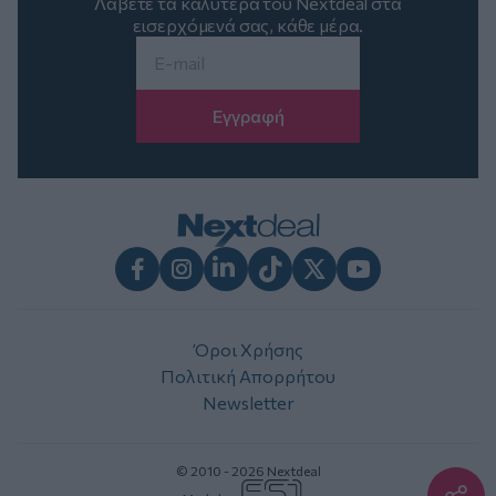
Λάβετε τα καλύτερα του Nextdeal στα
εισερχόμενά σας, κάθε μέρα.
Email
*
Facebook
Instagram
LinkedIn
TikTok
X
Youtube
Όροι Χρήσης
Πολιτική Απορρήτου
Newsletter
© 2010 - 2026 Nextdeal