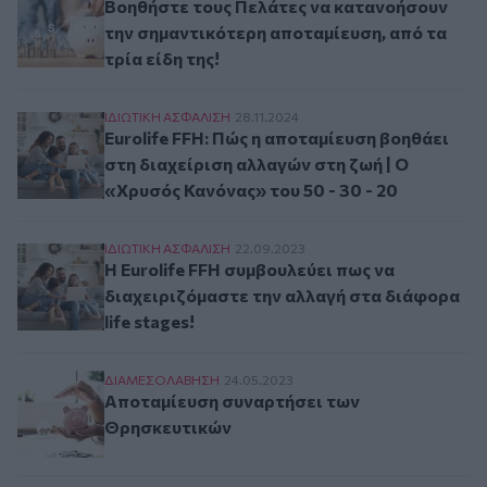
Βοηθήστε τους Πελάτες να κατανοήσουν
την σημαντικότερη αποταμίευση, από τα
τρία είδη της!
Eurolife FFH: Πώς η αποταμίευση βοηθάει στη δ
ΙΔΙΩΤΙΚΗ ΑΣΦAΛΙΣΗ
28.11.2024
Eurolife FFH: Πώς η αποταμίευση βοηθάει
στη διαχείριση αλλαγών στη ζωή | Ο
«Χρυσός Κανόνας» του 50 - 30 - 20
Η Eurolife FFH συμβουλεύει πως να διαχειριζόμ
ΙΔΙΩΤΙΚΗ ΑΣΦAΛΙΣΗ
22.09.2023
Η Eurolife FFH συμβουλεύει πως να
διαχειριζόμαστε την αλλαγή στα διάφορα
life stages!
Αποταμίευση συναρτήσει των Θρησκευτικών
ΔΙΑΜΕΣΟΛAΒΗΣΗ
24.05.2023
Αποταμίευση συναρτήσει των
Θρησκευτικών