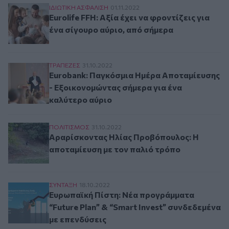
Eurolife FFH: Αξία έχει να φροντίζεις για ένα 
ΙΔΙΩΤΙΚΗ ΑΣΦAΛΙΣΗ
01.11.2022
Eurolife FFH: Αξία έχει να φροντίζεις για
ένα σίγουρο αύριο, από σήμερα
Eurobank: Παγκόσμια Ημέρα Αποταμίευσης - Ε
ΤΡAΠΕΖΕΣ
31.10.2022
Eurobank: Παγκόσμια Ημέρα Αποταμίευσης
- Εξοικονομώντας σήμερα για ένα
καλύτερο αύριο
Αραρίσκοντας Ηλίας Προβόπουλος: Η αποταμίε
ΠΟΛΙΤΙΣΜΟΣ
31.10.2022
Αραρίσκοντας Ηλίας Προβόπουλος: Η
αποταμίευση με τον παλιό τρόπο
Ευρωπαϊκή Πίστη: Νέα προγράμματα “Future Pla
ΣΥΝΤΑΞΗ
18.10.2022
Ευρωπαϊκή Πίστη: Νέα προγράμματα
“Future Plan” & “Smart Invest” συνδεδεμένα
με επενδύσεις