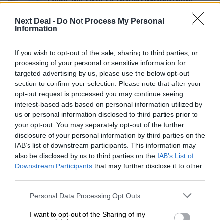
ζούμε άνετα μετά τη συνταξιοδότηση;
Next Deal -
Do Not Process My Personal
Information
Σελιδοποίηση
1
Προηγούμενη σελίδα
Next page
If you wish to opt-out of the sale, sharing to third parties, or
Current page
processing of your personal or sensitive information for
targeted advertising by us, please use the below opt-out
section to confirm your selection. Please note that after your
opt-out request is processed you may continue seeing
Ροή ειδήσεων
Δημοφιλή
interest-based ads based on personal information utilized by
us or personal information disclosed to third parties prior to
your opt-out. You may separately opt-out of the further
22:39
disclosure of your personal information by third parties on the
10.000 φορές η διεθνής επιστημονική κοινότητα παρέπεμψε
IAB’s list of downstream participants. This information may
στο έργο του – Ποιος είναι ο Έλληνας χειρουργός Χρήστος
also be disclosed by us to third parties on the
IAB’s List of
Κοντοβουνήσιος
Downstream Participants
that may further disclose it to other
third parties.
06.08.2026 - 14:55
Μιχάλης Τάτσης, Insurance & Healthcare Analyst, διευθυντής
Personal Data Processing Opt Outs
Επιχειρηματικής Ανάπτυξης Ομίλου HHG
I want to opt-out of the Sharing of my