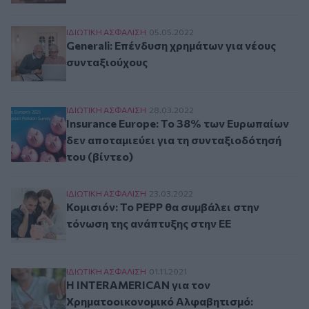
Generali: Επένδυση χρημάτων για νέους συνταξ
ΙΔΙΩΤΙΚΗ ΑΣΦAΛΙΣΗ
05.05.2022
Generali: Επένδυση χρημάτων για νέους
συνταξιούχους
Insurance Europe: Το 38% των Ευρωπαίων δεν α
ΙΔΙΩΤΙΚΗ ΑΣΦAΛΙΣΗ
28.03.2022
Insurance Europe: Το 38% των Ευρωπαίων
δεν αποταμιεύει για τη συνταξιοδότησή
του (βίντεο)
Κομισιόν: Το PEPP θα συμβάλει στην τόνωση τη
ΙΔΙΩΤΙΚΗ ΑΣΦAΛΙΣΗ
23.03.2022
Κομισιόν: Το PEPP θα συμβάλει στην
τόνωση της ανάπτυξης στην ΕΕ
H INTERAMERICAN για τον Χρηματοοικονομικό
ΙΔΙΩΤΙΚΗ ΑΣΦAΛΙΣΗ
01.11.2021
H INTERAMERICAN για τον
Χρηματοοικονομικό Αλφαβητισμό: