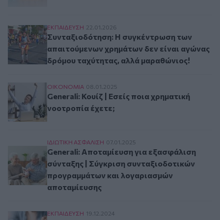
Συνταξιοδότηση: Η συγκέντρωση των απαιτούμ
ΕΚΠΑΙΔΕΥΣΗ
22.01.2026
Συνταξιοδότηση: Η συγκέντρωση των
απαιτούμενων χρημάτων δεν είναι αγώνας
δρόμου ταχύτητας, αλλά μαραθώνιος!
Generali: Κουίζ | Εσείς ποια χρηματική νοοτροπί
ΟΙΚΟΝΟΜΙΑ
08.01.2025
Generali: Κουίζ | Εσείς ποια χρηματική
νοοτροπία έχετε;
Generali: Αποταμίευση για εξασφάλιση σύνταξ
ΙΔΙΩΤΙΚΗ ΑΣΦAΛΙΣΗ
07.01.2025
Generali: Αποταμίευση για εξασφάλιση
σύνταξης | Σύγκριση συνταξιοδοτικών
προγραμμάτων και λογαριασμών
αποταμίευσης
Βοηθήστε τους Πελάτες να κατανοήσουν την σημ
ΕΚΠΑΙΔΕΥΣΗ
19.12.2024