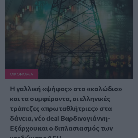
ΟΙΚΟΝΟΜΙΑ
Η γαλλική «ψήφος» στο «καλώδιο»
και τα συμφέροντα, οι ελληνικές
τράπεζες «πρωταθλήτριες» στα
δάνεια, νέο deal Βαρδινογιάννη-
Εξάρχου και ο διπλασιασμός των
κερδών της ΔΕΗ