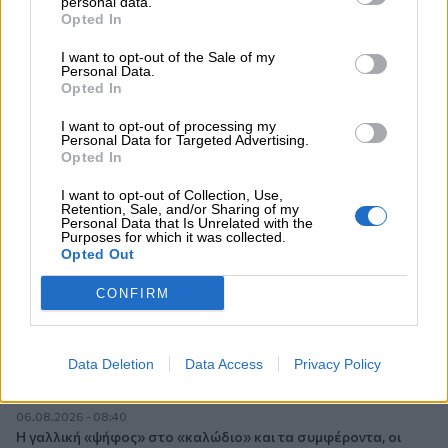
personal data.
06.08.2026 - 13:30
Opted In
Όταν η επόμενη μέρα είναι στάχτη, τι θα πει ο Ασφαλιστικός
Διαμεσολαβητής στον πελάτη κλάδου υγείας;
I want to opt-out of the Sale of my
Personal Data.
Opted In
06.08.2026 - 12:22
Kavita Patel - PhARMA Innovation Forum: Ένα στα πέντε
I want to opt-out of processing my
καινοτόμα φάρμακα φτάνει τελικά στην Ελλάδα
Personal Data for Targeted Advertising.
Opted In
06.08.2026 - 11:37
I want to opt-out of Collection, Use,
Μείωση ασφαλιστικών εισφορών ύψους 240 εκατ. ευρώ
Retention, Sale, and/or Sharing of my
ζητούν οι έμποροι από την Κυβέρνηση
Personal Data that Is Unrelated with the
Purposes for which it was collected.
Opted Out
06.08.2026 - 10:45
Ευρώπη: Μπορεί η κλιματική αλλαγή να οδηγήσει σε
CONFIRM
ενεργειακή κρίση;
06.08.2026 - 09:15
Data Deletion
Data Access
Privacy Policy
Στέλιος Λιανός – INTERAMERICAN / Αθηναϊκή Γενική Κλινική
06.08.2026 - 08:40
Η γαλλική «ψήφος» στο «καλώδιο» και τα συμφέροντα, οι