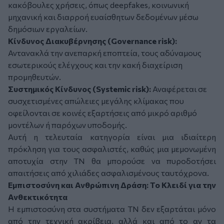
κακόβουλες χρήσεις, όπως
deepfakes
, κοινωνική
μηχανική και διαρροή ευαίσθητων δεδομένων μέσω
δημόσιων εργαλείων.
Κίνδυνος Διακυβέρνησης (
Governance risk
):
Αντανακλά την ανεπαρκή εποπτεία, τους αδύναμους
εσωτερικούς ελέγχους και την κακή διαχείριση
προμηθευτών.
Συστημικός Κίνδυνος (
Systemic risk
):
Αναφέρεται σε
συσχετισμένες απώλειες μεγάλης κλίμακας που
οφείλονται σε κοινές εξαρτήσεις από μικρό αριθμό
μοντέλων ή παρόχων υποδομής.
Αυτή η τελευταία κατηγορία είναι μια ιδιαίτερη
πρόκληση για τους ασφαλιστές, καθώς μια μεμονωμένη
αποτυχία στην ΤΝ θα μπορούσε να πυροδοτήσει
απαιτήσεις από χιλιάδες ασφαλισμένους ταυτόχρονα.
Εμπιστοσύνη και Ανθρώπινη Δράση: Το Κλειδί για την
Ανθεκτικότητα
Η εμπιστοσύνη στα συστήματα ΤΝ δεν εξαρτάται μόνο
από την τεχνική ακρίβεια, αλλά και από το αν τα