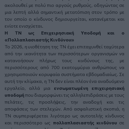
ακολουθεί με πολύ πιο αργούς ρυθμούς, οδηγώντας σε
μια λεπτή αλλά σημαντική μετατόπιση στον τρόπο με
τον οποίο ο κίνδυνος δημιουργείται, κατανέμεται και
ενίοτε ενισχύεται.
Η ΤΝ ως Επιχειρησιακή Υποδομή και ο
«Πολλαπλασιαστής Κινδύνου»
Το 2026, η υιοθέτηση της ΤΝ έχει επιταχυνθεί ταχύτερα
από την ικανότητα των περισσότερων οργανισμών να
κατανοήσουν πλήρως τους κινδύνους της, με
περισσότερους από 700 εκατομμύρια ανθρώπους να
χρησιμοποιούν κορυφαία συστήματα εβδομαδιαίως. Σε
αυτή την κλίμακα, η ΤΝ δεν είναι πλέον ένα αναδυόμενο
εργαλείο, αλλά μια
ενσωματωμένη επιχειρησιακή
υποδομή
που διαμορφώνει τις αλληλεπιδράσεις με τους
πελάτες, τις προσλήψεις, την αναδοχή και τις
αποφάσεις των στελεχών. Από ασφαλιστική σκοπιά, η
ΤΝ συμπεριφέρεται λιγότερο ως αυτοτελής κίνδυνος
και περισσότερο ως
πολλαπλασιαστής κινδύνου
σε