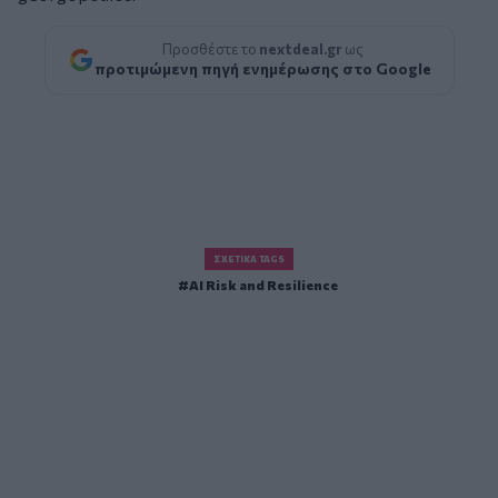
Προσθέστε το
nextdeal.gr
ως
προτιμώμενη πηγή ενημέρωσης στο Google
ΣΧΕΤΙΚΆ TAGS
AI Risk and Resilience