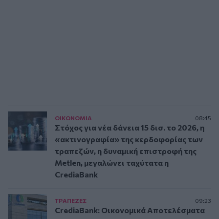
ΟΙΚΟΝΟΜΙΑ
08:45
Στόχος για νέα δάνεια 15 δισ. το 2026, η
«ακτινογραφία» της κερδοφορίας των
τραπεζών, η δυναμική επιστροφή της
Metlen, μεγαλώνει ταχύτατα η
CrediaBank
ΤΡAΠΕΖΕΣ
09:23
CrediaBank: Οικονομικά Αποτελέσματα