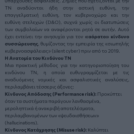
υπάρχουσες ασφαλίσεις. Ζημίες που σχετίζονται με την
ΤΝ αναδύονται ήδη στην αστική ευθύνη, την
επαγγελματική ευθύνη, τον κυβερνοχώρο και την
ευθύνη στελεχών (
D
&
O
), συχνά χωρίς οι διατυπώσεις
των συμβολαίων να αναφέρονται ρητά σε αυτήν. Αυτό
έχει εντείνει την ανησυχία για τον
«αόρατο» κίνδυνο
συσσώρευσης
, θυμίζοντας την εμπειρία της «σιωπηλής
κυβερνοασφάλειας» (
silent cyber
) πριν από το 2019.
Η Ανατομία του Κινδύνου ΤΝ
Μια πρακτική μέθοδος για την κατηγοριοποίηση του
κινδύνου ΤΝ, η οποία ευθυγραμμίζεται με τις
αναδυόμενες νομικές και ασφαλιστικές αναλύσεις,
περιλαμβάνει τέσσερις άξονες:
Κίνδυνος Απόδοσης (
Performance risk
):
Προκύπτει
όταν τα συστήματα παράγουν λανθασμένα,
μεροληπτικά ή ανακριβή αποτελέσματα,
περιλαμβανομένων των «ψευδαισθήσεων»
(
hallucinations
).
Κίνδυνος Κατάχρησης (
Misuse risk
):
Καλύπτει