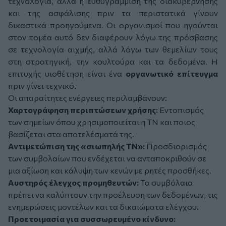
τεχνολογία, αλλά η ευθυγράμμιση της διακυβέρνησης
και της ασφάλισης πριν τα περιστατικά γίνουν
δικαστικά προηγούμενα. Οι οργανισμοί που ηγούνται
στον τομέα αυτό δεν διαφέρουν λόγω της πρόσβασης
σε τεχνολογία αιχμής, αλλά λόγω των θεμελίων τους
στη στρατηγική, την κουλτούρα και τα δεδομένα. Η
επιτυχής υιοθέτηση είναι ένα
οργανωτικό επίτευγμα
πριν γίνει τεχνικό.
Οι απαραίτητες ενέργειες περιλαμβάνουν:
Χαρτογράφηση περιπτώσεων χρήσης:
Εντοπισμός
των σημείων όπου χρησιμοποιείται η ΤΝ και ποιος
βασίζεται στα αποτελέσματά της.
Αντιμετώπιση της «σιωπηλής ΤΝ»:
Προσδιορισμός
των συμβολαίων που ενδέχεται να ανταποκριθούν σε
μια αξίωση και κάλυψη των κενών με ρητές προσθήκες.
Αυστηρός έλεγχος προμηθευτών:
Τα συμβόλαια
πρέπει να καλύπτουν την προέλευση των δεδομένων, τις
ενημερώσεις μοντέλων και τα δικαιώματα ελέγχου.
Προετοιμασία για συσσωρευμένο κίνδυνο: