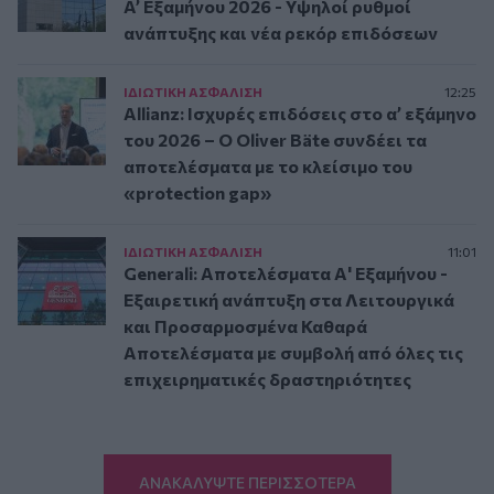
A’ Εξαμήνου 2026 - Υψηλοί ρυθμοί
ανάπτυξης και νέα ρεκόρ επιδόσεων
ΙΔΙΩΤΙΚΗ ΑΣΦAΛΙΣΗ
12:25
Allianz: Ισχυρές επιδόσεις στο α’ εξάμηνο
του 2026 – Ο Oliver Bäte συνδέει τα
αποτελέσματα με το κλείσιμο του
«protection gap»
ΙΔΙΩΤΙΚΗ ΑΣΦAΛΙΣΗ
11:01
Generali: Αποτελέσματα Α' Εξαμήνου -
Εξαιρετική ανάπτυξη στα Λειτουργικά
και Προσαρμοσμένα Καθαρά
Αποτελέσματα με συμβολή από όλες τις
επιχειρηματικές δραστηριότητες
ΑΝΑΚΑΛΥΨΤΕ ΠΕΡΙΣΣΟΤΕΡΑ