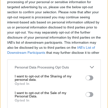
processing of your personal or sensitive information for
Allianz: Ισχυρές επιδόσεις στο α’ εξάμηνο του 2026 – Ο Oliver
targeted advertising by us, please use the below opt-out
Bäte συνδέει τα αποτελέσματα με το κλείσιμο του
section to confirm your selection. Please note that after your
«protection gap»
opt-out request is processed you may continue seeing
interest-based ads based on personal information utilized by
12:12
us or personal information disclosed to third parties prior to
Οι αισθητήρες βλέπουν καλύτερα από τον άνθρωπο. Πάντα;
your opt-out. You may separately opt-out of the further
disclosure of your personal information by third parties on the
11:01
IAB’s list of downstream participants. This information may
Generali: Αποτελέσματα Α' Εξαμήνου - Εξαιρετική ανάπτυξη
also be disclosed by us to third parties on the
IAB’s List of
στα Λειτουργικά και Προσαρμοσμένα Καθαρά Αποτελέσματα
Downstream Participants
that may further disclose it to other
με συμβολή από όλες τις επιχειρηματικές δραστηριότητες
third parties.
10:28
Personal Data Processing Opt Outs
Ομαδικά Ασφαλιστικά προϊόντα Επαγγελματικής
Συνταξιοδότησης: Νέο πεδίο ανάπτυξης για ασφαλιστικές και
I want to opt-out of the Sharing of my
personal data.
ασφαλιστές
Opted In
09:23
I want to opt-out of the Sale of my
CrediaBank: Οικονομικά Αποτελέσματα A’ Εξαμήνου 2026 -
Personal Data.
Opted In
Υψηλοί ρυθμοί ανάπτυξης και νέα ρεκόρ επιδόσεων