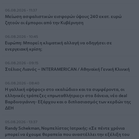
06.08.2026 - 11:37
Μείωση ασφαλιστικών εισφορών ύψους 240 εκατ. ευρώ
ζητούν οι έμποροι από την Κυβέρνηση
06.08.2026 - 10:45
Ευρώπη: Μπορεί η κλιματική αλλαγή να οδηγήσει σε
ενεργειακή κρίση;
06.08.2026 - 09:15
Στέλιος Λιανός – INTERAMERICAN / Αθηναϊκή Γενική Κλινική
06.08.2026 - 08:40
Η γαλλική «ψήφος» στο «καλώδιο» και τα συμφέροντα, οι
ελληνικές τράπεζες «πρωταθλήτριες» στα δάνεια, νέο deal
Βαρδινογιάννη- Εξάρχου και ο διπλασιασμός των κερδών της
ΔΕΗ
05.08.2026 - 13:37
Randy Schekman, Νομπελίστας Ιατρικής: «Σε πέντε χρόνια
μπορεί να έχουμε θεραπεία που αναστέλλει την εξέλιξη του