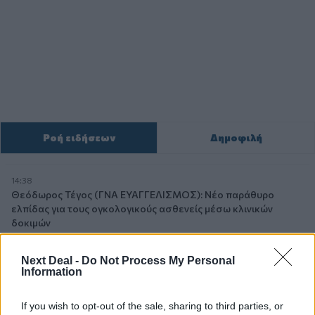
Ροή ειδήσεων
Δημοφιλή
14:38
Θεόδωρος Τέγος (ΓΝΑ ΕΥΑΓΓΕΛΙΣΜΟΣ): Νέο παράθυρο
ελπίδας για τους ογκολογικούς ασθενείς μέσω κλινικών
δοκιμών
13:16
Next Deal -
Do Not Process My Personal
Χρήστος Γεωργόπουλος – «ΕΡΡΙΚΟΣ ΝΤΥΝΑΝ»/ΚΕΝΤΡΟ
Information
ΑΝΑΠΛΑΣΗ
If you wish to opt-out of the sale, sharing to third parties, or
12:25