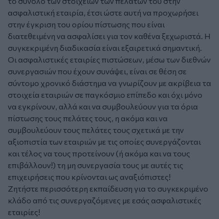
το σύνολο των στοιχείων των πελατών του στην
ασφαλιστική εταιρία, έτσι ώστε αυτή να προχωρήσει
στην έγκριση του ορίου πίστωσης που είναι
διατεθειμένη να ασφαλίσει για τον καθένα ξεχωριστά. Η
συγκεκριμένη διαδικασία είναι εξαιρετικά σημαντική.
Οι ασφαλιστικές εταιρίες πιστώσεων, μέσω των διεθνών
συνεργασιών που έχουν συνάψει, είναι σε θέση σε
σύντομο χρονικό διάστημα να γνωρίζουν με ακρίβεια τα
στοιχεία εταιριών σε παγκόσμιο επίπεδο και όχι μόνο
να εγκρίνουν, αλλά και να συμβουλεύουν για τα όρια
πίστωσης τους πελάτες τους, η ακόμα και να
συμβουλεύουν τους πελάτες τους σχετικά με την
αξιοπιστία των εταιριών με τις οποίες συνεργάζονται
και τέλος να τους προτείνουν (ή ακόμα και να τους
επιβάλλουν!) τη μη συνεργασία τους με αυτές τις
επιχειρήσεις που κρίνονται ως αναξιόπιστες!
Ζητήστε περισσότερη εκπαίδευση για το συγκεκριμένο
κλάδο από τις συνεργαζόμενες με εσάς ασφαλιστικές
εταιρίες!