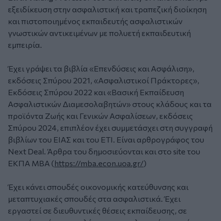
εξειδίκευση στην ασφαλιστική και τραπεζική διοίκηση
και πιστοποιημένος εκπαιδευτής ασφαλιστικών
γνωστικών αντικειμένων με πολυετή εκπαιδευτική
εμπειρία.
Έχει γράψει τα βιβλία «Επενδύσεις και Ασφάλιση»,
εκδόσεις Σπύρου 2021, «Ασφαλιστικοί Πράκτορες»,
Εκδόσεις Σπύρου 2022 και «Βασική Εκπαίδευση
Ασφαλιστικών Διαμεσολαβητών» στους κλάδους και τα
προϊόντα Ζωής και Γενικών Ασφαλίσεων, εκδόσεις
Σπύρου 2024, επιπλέον έχει συμμετάσχει στη συγγραφή
βιβλίων του ΕΙΑΣ και του ΕΤΙ. Είναι αρθρογράφος του
Next Deal. Άρθρα του δημοσιεύονται και στο site του
ΕΚΠΑ ΜΒΑ (
https://mba.econ.uoa.gr/
)
Έχει κάνει σπουδές οικονομικής κατεύθυνσης και
μεταπτυχιακές σπουδές στα ασφαλιστικά. Έχει
εργαστεί σε διευθυντικές θέσεις εκπαίδευσης, σε