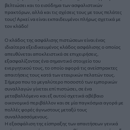
βελτιώσει και το εισόδημα των ασφαλιστικών
πρακτόρων, αλλά και τις σχέσεις τους με τους πελάτες
τους! Αρκεί να είναι εκπαιδευμένοι πλήρως σχετικά με
τον κλάδο!
Ο κλάδος της ασφάλισης πιστώσεων είναι ένας
ιδιαίτερα εξειδικευμένος κλάδος ασφάλισης ο οποίος
απευθύνεται αποκλειστικά σε επιχειρήσεις,
εξασφαλίζοντας ένα σημαντικό στοιχείο του
ενεργητικού τους, το οποίο αφορά τις ανείσπρακτες
απαιτήσεις τους κατά των εταιρικών πελατών τους.
Σήμερα που το μεγαλύτερο ποσοστό των εμπορικών
συναλλαγών γίνεται επί πιστώσει, σε ένα
μεταβαλλόμενο και εξ αυτού σχετικά αβέβαιο
οικονομικό περιβάλλον και σε μία παγκόσμια αγορά με
πολλές φορές άγνωστους μεταξύ τους
συναλλασσόμενους.
Η εξασφάλιση της είσπραξης των απαιτήσεων γενικά