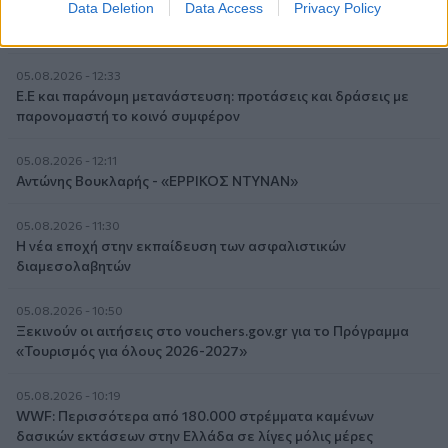
Data Deletion
Data Access
Privacy Policy
μπορεί να έχουμε θεραπεία που αναστέλλει την εξέλιξη του
Πάρκινσον»
05.08.2026 - 12:33
Ε.Ε και παράνομη μετανάστευση: προτάσεις και δράσεις με
παρονομαστή το κοινό συμφέρον
05.08.2026 - 12:11
Αντώνης Βουκλαρής - «ΕΡΡΙΚΟΣ ΝΤΥΝΑΝ»
05.08.2026 - 11:30
Η νέα εποχή στην εκπαίδευση των ασφαλιστικών
διαμεσολαβητών
05.08.2026 - 10:50
Ξεκινούν οι αιτήσεις στο vouchers.gov.gr για το Πρόγραμμα
«Τουρισμός για όλους 2026-2027»
05.08.2026 - 10:19
WWF: Περισσότερα από 180.000 στρέμματα καμένων
δασικών εκτάσεων στην Ελλάδα σε λίγες μόλις μέρες