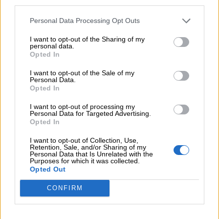
third parties.
καινοτόμα φάρμακα φτάνει τελικά στην Ελλάδα
Personal Data Processing Opt Outs
11:37
Μείωση ασφαλιστικών εισφορών ύψους 240 εκατ. ευρώ
I want to opt-out of the Sharing of my
personal data.
ζητούν οι έμποροι από την Κυβέρνηση
Opted In
10:45
I want to opt-out of the Sale of my
Personal Data.
Ευρώπη: Μπορεί η κλιματική αλλαγή να οδηγήσει σε
Opted In
ενεργειακή κρίση;
I want to opt-out of processing my
09:15
Personal Data for Targeted Advertising.
Στέλιος Λιανός – INTERAMERICAN / Αθηναϊκή Γενική Κλινική
Opted In
I want to opt-out of Collection, Use,
08:40
Retention, Sale, and/or Sharing of my
Η γαλλική «ψήφος» στο «καλώδιο» και τα συμφέροντα, οι
Personal Data that Is Unrelated with the
Purposes for which it was collected.
ελληνικές τράπεζες «πρωταθλήτριες» στα δάνεια, νέο deal
Opted Out
Βαρδινογιάννη- Εξάρχου και ο διπλασιασμός των κερδών της
ΔΕΗ
CONFIRM
05.08.2026 - 13:37
Randy Schekman, Νομπελίστας Ιατρικής: «Σε πέντε χρόνια