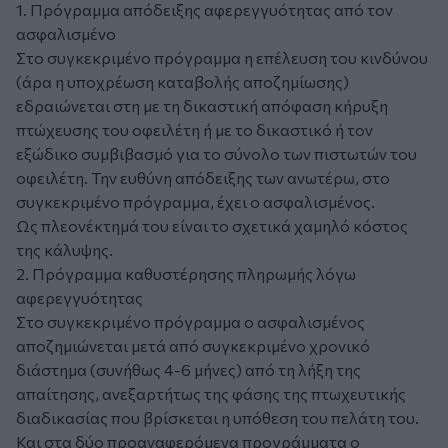
1. Πρόγραμμα απόδειξης αφερεγγυότητας από τον
ασφαλισμένο
Στο συγκεκριμένο πρόγραμμα η επέλευση του κινδύνου
(άρα η υποχρέωση καταβολής αποζημίωσης)
εδραιώνεται στη με τη δικαστική απόφαση κήρυξη
πτώχευσης του οφειλέτη ή με το δικαστικό ή τον
εξώδικο συμβιβασμό για το σύνολο των πιστωτών του
οφειλέτη. Την ευθύνη απόδειξης των ανωτέρω, στο
συγκεκριμένο πρόγραμμα, έχει ο ασφαλισμένος.
Ως πλεονέκτημά του είναι το σχετικά χαμηλό κόστος
της κάλυψης.
2. Πρόγραμμα καθυστέρησης πληρωμής λόγω
αφερεγγυότητας
Στο συγκεκριμένο πρόγραμμα ο ασφαλισμένος
αποζημιώνεται μετά από συγκεκριμένο χρονικό
διάστημα (συνήθως 4-6 μήνες) από τη λήξη της
απαίτησης, ανεξαρτήτως της φάσης της πτωχευτικής
διαδικασίας που βρίσκεται η υπόθεση του πελάτη του.
Και στα δύο προαναφερόμενα προγράμματα ο