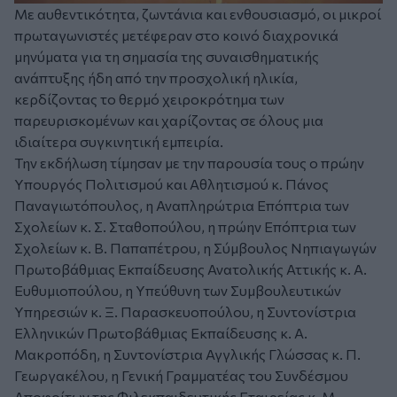
Με αυθεντικότητα, ζωντάνια και ενθουσιασμό, οι μικροί
πρωταγωνιστές μετέφεραν στο κοινό διαχρονικά
μηνύματα για τη σημασία της συναισθηματικής
ανάπτυξης ήδη από την προσχολική ηλικία,
κερδίζοντας το θερμό χειροκρότημα των
παρευρισκομένων και χαρίζοντας σε όλους μια
ιδιαίτερα συγκινητική εμπειρία.
Την εκδήλωση τίμησαν με την παρουσία τους ο πρώην
Υπουργός Πολιτισμού και Αθλητισμού κ. Πάνος
Παναγιωτόπουλος, η Αναπληρώτρια Επόπτρια των
Σχολείων κ. Σ. Σταθοπούλου, η πρώην Επόπτρια των
Σχολείων κ. Β. Παπαπέτρου, η Σύμβουλος Νηπιαγωγών
Πρωτοβάθμιας Εκπαίδευσης Ανατολικής Αττικής κ. Α.
Ευθυμιοπούλου, η Υπεύθυνη των Συμβουλευτικών
Υπηρεσιών κ. Ξ. Παρασκευοπούλου, η Συντονίστρια
Ελληνικών Πρωτοβάθμιας Εκπαίδευσης κ. Α.
Μακροπόδη, η Συντονίστρια Αγγλικής Γλώσσας κ. Π.
Γεωργακέλου, η Γενική Γραμματέας του Συνδέσμου
Αποφοίτων της Φιλεκπαιδευτικής Εταιρείας κ. Μ.