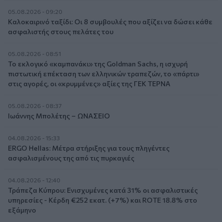
05.08.2026 - 09:20
Καλοκαιρινό ταξίδι: Οι 8 συμβουλές που αξίζει να δώσει κάθε
ασφαλιστής στους πελάτες του
05.08.2026 - 08:51
Το εκλογικό «καμπανάκι» της Goldman Sachs, η ισχυρή
πιστωτική επέκταση των ελληνικών τραπεζών, το «πάρτι»
στις αγορές, οι «κρυμμένες» αξίες της ΓΕΚ ΤΕΡΝΑ
05.08.2026 - 08:37
Ιωάννης Μπολέτης – ΩΝΑΣΕΙΟ
04.08.2026 - 15:33
ERGO Hellas: Μέτρα στήριξης για τους πληγέντες
ασφαλισμένους της από τις πυρκαγιές
04.08.2026 - 12:40
Τράπεζα Κύπρου: Ενισχυμένες κατά 31% οι ασφαλιστικές
υπηρεσίες - Κέρδη €252 εκατ. (+7%) και ROTE 18.8% στο
εξάμηνο