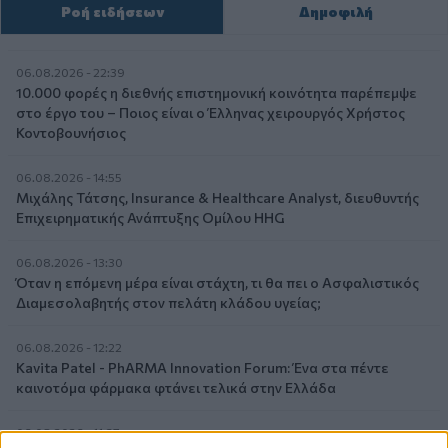
Ροή ειδήσεων
Δημοφιλή
06.08.2026 - 22:39
10.000 φορές η διεθνής επιστημονική κοινότητα παρέπεμψε
στο έργο του – Ποιος είναι ο Έλληνας χειρουργός Χρήστος
Κοντοβουνήσιος
06.08.2026 - 14:55
Μιχάλης Τάτσης, Insurance & Healthcare Analyst, διευθυντής
Επιχειρηματικής Ανάπτυξης Ομίλου HHG
06.08.2026 - 13:30
Όταν η επόμενη μέρα είναι στάχτη, τι θα πει ο Ασφαλιστικός
Διαμεσολαβητής στον πελάτη κλάδου υγείας;
06.08.2026 - 12:22
Kavita Patel - PhARMA Innovation Forum: Ένα στα πέντε
καινοτόμα φάρμακα φτάνει τελικά στην Ελλάδα
06.08.2026 - 11:37