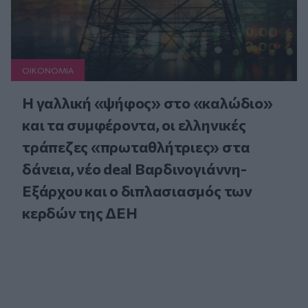
ΟΙΚΟΝΟΜΙΑ
Η γαλλική «ψήφος» στο «καλώδιο»
και τα συμφέροντα, οι ελληνικές
τράπεζες «πρωταθλήτριες» στα
δάνεια, νέο deal Βαρδινογιάννη-
Εξάρχου και ο διπλασιασμός των
κερδών της ΔΕΗ