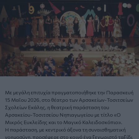
Με μεγάλη επιτυχία πραγματοποιήθηκε την Παρασκευή
15 Μαΐου 2026, στο θέατρο των Αρσακείων-Τοσιτσείων
Σχολείων Εκάλης, η θεατρική παράσταση του
Αρσακείου-Τοσιτσείου Νηπιαγωγείου με τίτλο «Ο
Μικρός Ευκλείδης και το Μαγικό Καλειδοσκόπιο».
Η παράσταση, με κεντρικό άξονα τη συναισθηματική
νοημοσύνη, προσέφερε στο κοινό ένα ξεχωριστό ταξίδι