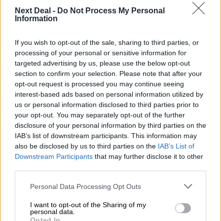
Μείωση ασφαλιστικών εισφορών ύψους 240 εκατ. ευρώ
Next Deal -
Do Not Process My Personal
ζητούν οι έμποροι από την Κυβέρνηση
Information
06.08.2026 - 10:45
If you wish to opt-out of the sale, sharing to third parties, or
Ευρώπη: Μπορεί η κλιματική αλλαγή να οδηγήσει σε
processing of your personal or sensitive information for
ενεργειακή κρίση;
targeted advertising by us, please use the below opt-out
section to confirm your selection. Please note that after your
06.08.2026 - 09:15
opt-out request is processed you may continue seeing
Στέλιος Λιανός – INTERAMERICAN / Αθηναϊκή Γενική Κλινική
interest-based ads based on personal information utilized by
us or personal information disclosed to third parties prior to
06.08.2026 - 08:40
your opt-out. You may separately opt-out of the further
Η γαλλική «ψήφος» στο «καλώδιο» και τα συμφέροντα, οι
disclosure of your personal information by third parties on the
ελληνικές τράπεζες «πρωταθλήτριες» στα δάνεια, νέο deal
IAB’s list of downstream participants. This information may
Βαρδινογιάννη- Εξάρχου και ο διπλασιασμός των κερδών της
also be disclosed by us to third parties on the
IAB’s List of
ΔΕΗ
Downstream Participants
that may further disclose it to other
third parties.
05.08.2026 - 13:37
Randy Schekman, Νομπελίστας Ιατρικής: «Σε πέντε χρόνια
Personal Data Processing Opt Outs
μπορεί να έχουμε θεραπεία που αναστέλλει την εξέλιξη του
Πάρκινσον»
I want to opt-out of the Sharing of my
personal data.
Opted In