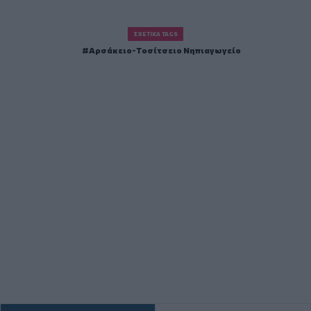
ΣΧΕΤΙΚΆ TAGS
Αρσάκειο-Τοσίτσειο Νηπιαγωγείο