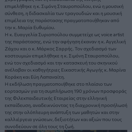
επιμελήθηκε η κ. Σιμόνη Σταυροπούλου, ενώ η μουσική
σύνθεση, η διδασκαλία των τραγουδιών και η μουσική
επιμέλεια της παράστασης πραγματοποιήθηκαν από
την κ. Μαρία Ευθυμίου.
Η κ. Ευαγγελία Συριοπούλου συμμετείχε ως voice artist
της παράστασης, ενώ την αφήγηση έκαναν η κ. Αγγελική
Ζάχου και ο κ. Μάρκος Σαρρής. Τον σχεδιασμό των
κοστουμιών επιμελήθηκε η κ. Σιμόνη Σταυροπούλου,
ενώ τον σχεδιασμό και την κατασκευή του σκηνικού
ανέλαβαν οι καθηγήτριες Εικαστικής Αγωγής κ. Μαρίνα
Κοράκη και Εύη Λαπαναίτη.
Η εκδήλωση πραγματοποιήθηκε στο πλαίσιο των
εορτασμών για τη συμπλήρωση 190 χρόνων προσφοράς
της Φιλεκπαιδευτικής Εταιρείας στην ελληνική
εκπαίδευση, αναδεικνύοντας τη διαχρονική προσήλωσή
της στην ολόπλευρη ανάπτυξη των μαθητών και στην
καλλιέργεια γνώσεων, δεξιοτήτων και αξιών που τους
συνοδεύουν σε όλη τους τη ζωή.