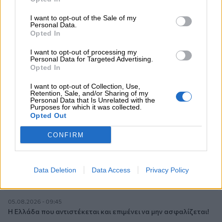
05.08.2026 - 12:33
Ε.Ε και παράνομη μετανάστευση: προτάσεις και δράσεις με
I want to opt-out of the Sale of my
παρονομαστή το κοινό συμφέρον
Personal Data.
Opted In
05.08.2026 - 12:11
I want to opt-out of processing my
Αντώνης Βουκλαρής - «ΕΡΡΙΚΟΣ ΝΤΥΝΑΝ»
Personal Data for Targeted Advertising.
Opted In
05.08.2026 - 11:30
Η νέα εποχή στην εκπαίδευση των ασφαλιστικών
I want to opt-out of Collection, Use,
Retention, Sale, and/or Sharing of my
διαμεσολαβητών
Personal Data that Is Unrelated with the
Purposes for which it was collected.
Opted Out
05.08.2026 - 10:50
Ξεκινούν οι αιτήσεις στο vouchers.gov.gr για το Πρόγραμμα
CONFIRM
«Τουρισμός για όλους 2026-2027»
05.08.2026 - 10:19
WWF: Περισσότερα από 180.000 στρέμματα καμένων
Data Deletion
Data Access
Privacy Policy
δασικών εκτάσεων στην Ελλάδα σε λίγες μόλις μέρες
05.08.2026 - 09:45
Η Ελλάδα που αντιστέκεται και επιμένει να μην ασφαλίζεται!