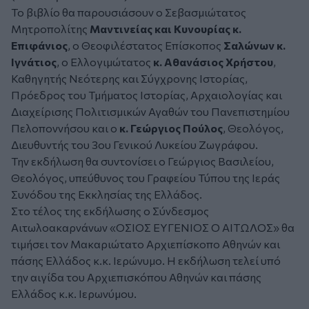
Το βιβλίο θα παρουσιάσουν ο Σεβασμιώτατος
Μητροπολίτης
Μαντινείας και Κυνουρίας κ.
Επιφάνιος
, ο Θεοφιλέστατος Επίσκοπος
Σαλώνων κ.
Ιγνάτιος
, ο Ελλογιμώτατος
κ. Αθανάσιος Χρήστου
,
Καθηγητής Νεότερης και Σύγχρονης Ιστορίας,
Πρόεδρος του Τμήματος Ιστορίας, Αρχαιολογίας και
Διαχείρισης Πολιτισμικών Αγαθών του Πανεπιστημίου
Πελοποννήσου και ο
κ. Γεώργιος Πούλος
, Θεολόγος,
Διευθυντής του 3ου Γενικού Λυκείου Ζωγράφου.
Την εκδήλωση θα συντονίσει ο Γεώργιος Βασιλείου,
Θεολόγος, υπεύθυνος του Γραφείου Τύπου της Ιεράς
Συνόδου της Εκκλησίας της Ελλάδος.
Στο τέλος της εκδήλωσης ο Σύνδεσμος
Αιτωλοακαρνάνων «ΟΣΙΟΣ ΕΥΓΕΝΙΟΣ Ο ΑΙΤΩΛΟΣ» θα
τιμήσει τον Μακαριώτατο Αρχιεπίσκοπο Αθηνών και
πάσης Ελλάδος κ.κ. Ιερώνυμο. Η εκδήλωση τελεί υπό
την αιγίδα του Αρχιεπισκόπου Αθηνών και πάσης
Ελλάδος κ.κ. Ιερωνύμου.