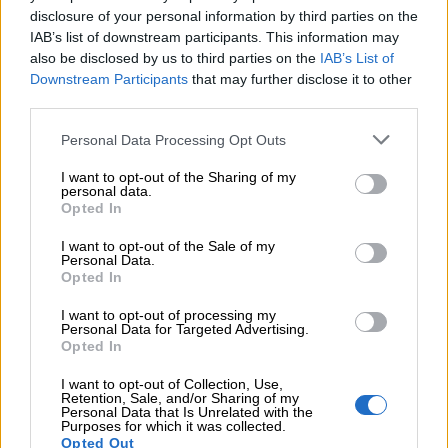
Η γαλλική «ψήφος» στο «καλώδιο» και τα συμφέροντα, οι
disclosure of your personal information by third parties on the
ελληνικές τράπεζες «πρωταθλήτριες» στα δάνεια, νέο deal
IAB’s list of downstream participants. This information may
Βαρδινογιάννη- Εξάρχου και ο διπλασιασμός των κερδών της
also be disclosed by us to third parties on the
IAB’s List of
ΔΕΗ
Downstream Participants
that may further disclose it to other
third parties.
05.08.2026
Randy Schekman, Νομπελίστας Ιατρικής: «Σε πέντε χρόνια
Personal Data Processing Opt Outs
μπορεί να έχουμε θεραπεία που αναστέλλει την εξέλιξη του
Πάρκινσον»
I want to opt-out of the Sharing of my
personal data.
Opted In
05.08.2026
Ε.Ε και παράνομη μετανάστευση: προτάσεις και δράσεις με
I want to opt-out of the Sale of my
παρονομαστή το κοινό συμφέρον
Personal Data.
Opted In
05.08.2026
I want to opt-out of processing my
Αντώνης Βουκλαρής - «ΕΡΡΙΚΟΣ ΝΤΥΝΑΝ»
Personal Data for Targeted Advertising.
Opted In
05.08.2026
I want to opt-out of Collection, Use,
Η νέα εποχή στην εκπαίδευση των ασφαλιστικών
Retention, Sale, and/or Sharing of my
διαμεσολαβητών
Personal Data that Is Unrelated with the
Purposes for which it was collected.
Opted Out