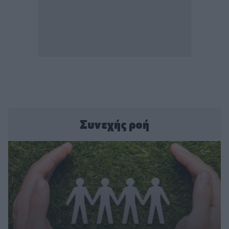
Συνεχής ροή