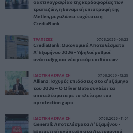
«ακτινογραφία» της κερδοφορίας των
τραπεζών, η δυναμική επιστροφή της
Metlen, μεγαλώνει ταχύτατα η
CrediaBank
ΤΡAΠΕΖΕΣ
07.08.2026 - 09:23
CrediaBank: Οικονομικά Αποτελέσματα
A’ Εξαμήνου 2026 - Υψηλοί ρυθμοί
ανάπτυξης και νέα ρεκόρ επιδόσεων
ΙΔΙΩΤΙΚΗ ΑΣΦAΛΙΣΗ
07.08.2026 - 12:25
Allianz: Ισχυρές επιδόσεις στο α’ εξάμηνο
του 2026 – Ο Oliver Bäte συνδέει τα
αποτελέσματα με το κλείσιμο του
«protection gap»
ΙΔΙΩΤΙΚΗ ΑΣΦAΛΙΣΗ
07.08.2026 - 11:01
Generali: Αποτελέσματα Α' Εξαμήνου -
Εξαιρετική ανάπτυξη στα Λειτουργικά