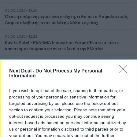
06.08.2026 - 13:30
Όταν η επόμενη μέρα είναι στάχτη, τι θα πει ο Ασφαλιστικός
Διαμεσολαβητής στον πελάτη κλάδου υγείας;
06.08.2026 - 12:22
Kavita Patel - PhARMA Innovation Forum: Ένα στα πέντε
καινοτόμα φάρμακα φτάνει τελικά στην Ελλάδα
06.08.2026 - 11:37
Μείωση ασφαλιστικών εισφορών ύψους 240 εκατ. ευρώ
Next Deal -
Do Not Process My Personal
ζητούν οι έμποροι από την Κυβέρνηση
Information
06.08.2026 - 10:45
If you wish to opt-out of the sale, sharing to third parties, or
Ευρώπη: Μπορεί η κλιματική αλλαγή να οδηγήσει σε
processing of your personal or sensitive information for
ενεργειακή κρίση;
targeted advertising by us, please use the below opt-out
section to confirm your selection. Please note that after your
06.08.2026 - 09:15
opt-out request is processed you may continue seeing
Στέλιος Λιανός – INTERAMERICAN / Αθηναϊκή Γενική Κλινική
interest-based ads based on personal information utilized by
us or personal information disclosed to third parties prior to
06.08.2026 - 08:40
your opt-out. You may separately opt-out of the further