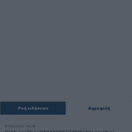
Ροή ειδήσεων
Δημοφιλή
07.08.2026 - 14:38
Θεόδωρος Τέγος (ΓΝΑ ΕΥΑΓΓΕΛΙΣΜΟΣ): Νέο παράθυρο