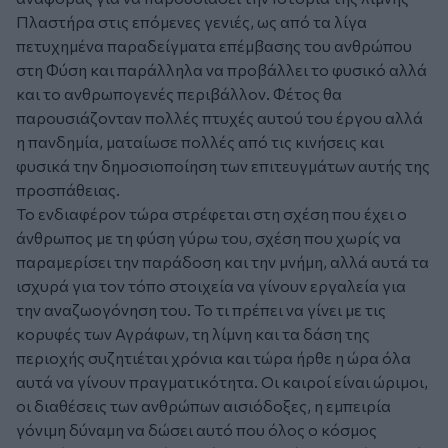
Πλαστήρα στις επόμενες γενιές, ως από τα λίγα
πετυχημένα παραδείγματα επέμβασης του ανθρώπου
στη Φύση και παράλληλα να προβάλλει το φυσικό αλλά
και το ανθρωπογενές περιβάλλον. Φέτος θα
παρουσιάζονταν πολλές πτυχές αυτού του έργου αλλά
η πανδημία, ματαίωσε πολλές από τις κινήσεις και
φυσικά την δημοσιοποίηση των επιτευγμάτων αυτής της
προσπάθειας.
Το ενδιαφέρον τώρα στρέφεται στη σχέση που έχει ο
άνθρωπος με τη φύση γύρω του, σχέση που χωρίς να
παραμερίσει την παράδοση και την μνήμη, αλλά αυτά τα
ισχυρά για τον τόπο στοιχεία να γίνουν εργαλεία για
την αναζωογόνηση του. Το τι πρέπει να γίνει με τις
κορυφές των Αγράφων, τη λίμνη και τα δάση της
περιοχής συζητιέται χρόνια και τώρα ήρθε η ώρα όλα
αυτά να γίνουν πραγματικότητα. Οι καιροί είναι ώριμοι,
οι διαθέσεις των ανθρώπων αισιόδοξες, η εμπειρία
γόνιμη δύναμη να δώσει αυτό που όλος ο κόσμος