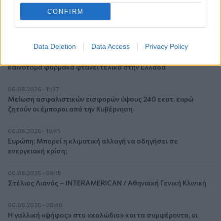
06.08.2026 - 13:30
CONFIRM
Όταν η επόμενη μέρα είναι στάχτη, τι θα πει ο Ασφαλιστικός
Διαμεσολαβητής στον πελάτη κλάδου υγείας;
Data Deletion
Data Access
Privacy Policy
06.08.2026 - 12:22
Kavita Patel - PhARMA Innovation Forum: Ένα στα πέντε
καινοτόμα φάρμακα φτάνει τελικά στην Ελλάδα
06.08.2026 - 11:37
Μείωση ασφαλιστικών εισφορών ύψους 240 εκατ. ευρώ
ζητούν οι έμποροι από την Κυβέρνηση
06.08.2026 - 10:45
Ευρώπη: Μπορεί η κλιματική αλλαγή να οδηγήσει σε
ενεργειακή κρίση;
06.08.2026 - 09:15
Στέλιος Λιανός – INTERAMERICAN / Αθηναϊκή Γενική Κλινική
06.08.2026 - 08:40
Η γαλλική «ψήφος» στο «καλώδιο» και τα συμφέροντα, οι