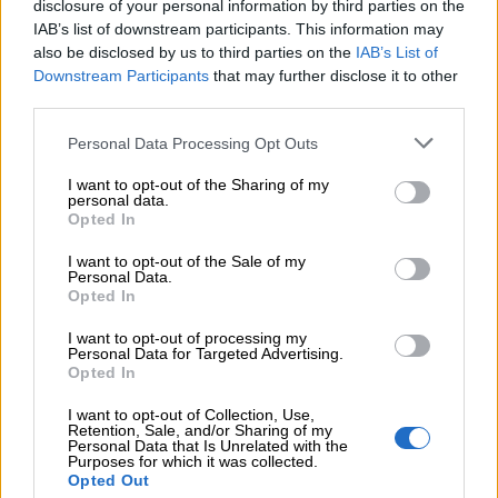
disclosure of your personal information by third parties on the
Συνταξιοδότησης: Νέο πεδίο ανάπτυξης για ασφαλιστικές και
IAB’s list of downstream participants. This information may
ασφαλιστές
also be disclosed by us to third parties on the
IAB’s List of
Downstream Participants
that may further disclose it to other
07.08.2026 - 09:23
third parties.
CrediaBank: Οικονομικά Αποτελέσματα A’ Εξαμήνου 2026 -
Υψηλοί ρυθμοί ανάπτυξης και νέα ρεκόρ επιδόσεων
Personal Data Processing Opt Outs
07.08.2026 - 08:45
I want to opt-out of the Sharing of my
personal data.
Στόχος για νέα δάνεια 15 δισ. το 2026, η «ακτινογραφία» της
Opted In
κερδοφορίας των τραπεζών, η δυναμική επιστροφή της
Metlen, μεγαλώνει ταχύτατα η CrediaBank
I want to opt-out of the Sale of my
Personal Data.
Opted In
06.08.2026 - 22:39
10.000 φορές η διεθνής επιστημονική κοινότητα παρέπεμψε
I want to opt-out of processing my
στο έργο του – Ποιος είναι ο Έλληνας χειρουργός Χρήστος
Personal Data for Targeted Advertising.
Κοντοβουνήσιος
Opted In
I want to opt-out of Collection, Use,
06.08.2026 - 14:55
Retention, Sale, and/or Sharing of my
Μιχάλης Τάτσης, Insurance & Healthcare Analyst, διευθυντής
Personal Data that Is Unrelated with the
Επιχειρηματικής Ανάπτυξης Ομίλου HHG
Purposes for which it was collected.
Opted Out