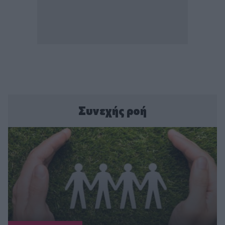
Συνεχής ροή