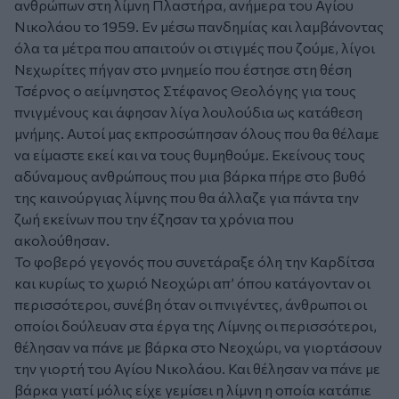
ανθρώπων στη λίμνη Πλαστήρα, ανήμερα του Αγίου
Νικολάου το 1959. Εν μέσω πανδημίας και λαμβάνοντας
όλα τα μέτρα που απαιτούν οι στιγμές που ζούμε, λίγοι
Νεχωρίτες πήγαν στο μνημείο που έστησε στη θέση
Τσέρνος ο αείμνηστος Στέφανος Θεολόγης για τους
πνιγμένους και άφησαν λίγα λουλούδια ως κατάθεση
μνήμης. Αυτοί μας εκπροσώπησαν όλους που θα θέλαμε
να είμαστε εκεί και να τους θυμηθούμε. Εκείνους τους
αδύναμους ανθρώπους που μια βάρκα πήρε στο βυθό
της καινούργιας λίμνης που θα άλλαζε για πάντα την
ζωή εκείνων που την έζησαν τα χρόνια που
ακολούθησαν.
Το φοβερό γεγονός που συνετάραξε όλη την Καρδίτσα
και κυρίως το χωριό Νεοχώρι απ’ όπου κατάγονταν οι
περισσότεροι, συνέβη όταν οι πνιγέντες, άνθρωποι οι
οποίοι δούλευαν στα έργα της Λίμνης οι περισσότεροι,
θέλησαν να πάνε με βάρκα στο Νεοχώρι, να γιορτάσουν
την γιορτή του Αγίου Νικολάου. Και θέλησαν να πάνε με
βάρκα γιατί μόλις είχε γεμίσει η λίμνη η οποία κατάπιε