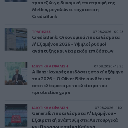
τραπεζών, η δυναμική επιστροφή της
Metlen, μεγαλώνει ταχύτατα η
CrediaBank
ΤΡAΠΕΖΕΣ
07.08.2026 - 09:23
CrediaBank: Οικονομικά Αποτελέσματα
A’ Εξαμήνου 2026 - Υψηλοί ρυθμοί
ανάπτυξης και νέα ρεκόρ επιδόσεων
ΙΔΙΩΤΙΚΗ ΑΣΦAΛΙΣΗ
07.08.2026 - 12:25
Allianz: Ισχυρές επιδόσεις στο α’ εξάμηνο
του 2026 – Ο Oliver Bäte συνδέει τα
αποτελέσματα με το κλείσιμο του
«protection gap»
ΙΔΙΩΤΙΚΗ ΑΣΦAΛΙΣΗ
07.08.2026 - 11:01
Generali: Αποτελέσματα Α' Εξαμήνου -
Εξαιρετική ανάπτυξη στα Λειτουργικά
και Προσαρμοσμένα Καθαρά