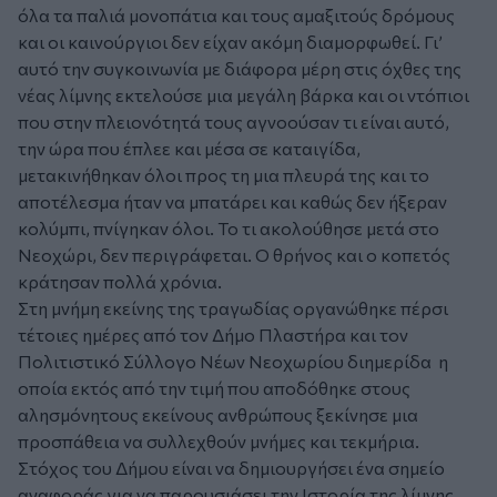
όλα τα παλιά μονοπάτια και τους αμαξιτούς δρόμους
και οι καινούργιοι δεν είχαν ακόμη διαμορφωθεί. Γι’
αυτό την συγκοινωνία με διάφορα μέρη στις όχθες της
νέας λίμνης εκτελούσε μια μεγάλη βάρκα και οι ντόπιοι
που στην πλειονότητά τους αγνοούσαν τι είναι αυτό,
την ώρα που έπλεε και μέσα σε καταιγίδα,
μετακινήθηκαν όλοι προς τη μια πλευρά της και το
αποτέλεσμα ήταν να μπατάρει και καθώς δεν ήξεραν
κολύμπι, πνίγηκαν όλοι. Το τι ακολούθησε μετά στο
Νεοχώρι, δεν περιγράφεται. Ο θρήνος και ο κοπετός
κράτησαν πολλά χρόνια.
Στη μνήμη εκείνης της τραγωδίας οργανώθηκε πέρσι
τέτοιες ημέρες από τον Δήμο Πλαστήρα και τον
Πολιτιστικό Σύλλογο Νέων Νεοχωρίου διημερίδα η
οποία εκτός από την τιμή που αποδόθηκε στους
αλησμόνητους εκείνους ανθρώπους ξεκίνησε μια
προσπάθεια να συλλεχθούν μνήμες και τεκμήρια.
Στόχος του Δήμου είναι να δημιουργήσει ένα σημείο
αναφοράς για να παρουσιάσει την Ιστορία της λίμνης