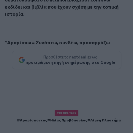
εκδίδει και βιβλία που έχουν σχέση με την τοπική
ιστορία.
*Αραρίσκω = Συνάπτω, συνδέω, προσαρμόζω
Προσθέστε το
nextdeal.gr
ως
προτιμώμενη πηγή ενημέρωσης στο Google
ΣΧΕΤΙΚΆ TAGS
Αραρίσκοντας
Ηλίας Προβόπουλος
Λίμνη Πλαστήρα