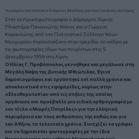
Το μνημείο που έστησε ο Στέφανος θεολόγης για τους πνιγέντες στη λίμνη
Στην κεντρική φωτογραφία ο Δήμαρχος Λίμνης
Πλαστήρα Παναγιώτης Νάνος και ο Γιώργος
Καραντώνης από τον Πολιτιστικό Σύλλογο Νέων
Νεοχωρίου παρουσιάζουν στην ημερίδα, το κάδρο με
τις φωτογραφίες όλων των πνιγέντων στις 5
Δεκεμβρίου 1959 στη λίμνη
Ο Ηλίας Γ. Προβόπουλος γεννήθηκε και μεγάλωσε στη
Μεγάλη Κάψη της Δυτικής Φθιώτιδας. Έγινε
δημοσιογράφος και εργάστηκε επί πολλά χρόνια και
αποκλειστικά στις εφημερίδες, κυρίως στην
«Ελευθεροτυπία» από τις στήλες της οποίας
οργάνωσε και προέβαλλε μια ειδική αρθρογραφία με
τον τίτλο «Μικρές Πατρίδες» για την ελληνική
περιφέρεια και τους ανθρώπους της καθώς και για
την Αθήνα, τα τελευταία χρόνια. Συνεχίζει να γράφει
και να δημοσιεύει φωτογραφίες με την ίδια
θεματογραφία στο actimon.blogspot.com ενώ