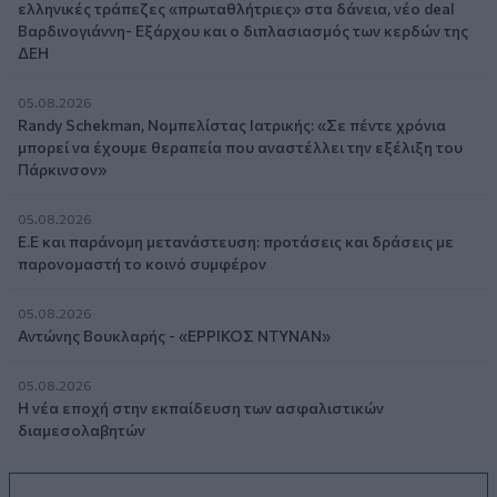
ελληνικές τράπεζες «πρωταθλήτριες» στα δάνεια, νέο deal
Βαρδινογιάννη- Εξάρχου και ο διπλασιασμός των κερδών της
ΔΕΗ
05.08.2026
Randy Schekman, Νομπελίστας Ιατρικής: «Σε πέντε χρόνια
μπορεί να έχουμε θεραπεία που αναστέλλει την εξέλιξη του
Πάρκινσον»
05.08.2026
Ε.Ε και παράνομη μετανάστευση: προτάσεις και δράσεις με
παρονομαστή το κοινό συμφέρον
05.08.2026
Αντώνης Βουκλαρής - «ΕΡΡΙΚΟΣ ΝΤΥΝΑΝ»
05.08.2026
Η νέα εποχή στην εκπαίδευση των ασφαλιστικών
διαμεσολαβητών