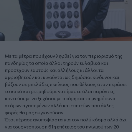
Με τα μέτρα που έχουν ληφθεί για τον περιορισμό της
πανδημίας τα οποία άλλοι τηρούν ευλαβικά και
προσέχουν εαυτούς και αλλήλους κι άλλοι τα
αμφισβητούν και κινούνται ως δημόσιοι κίνδυνοι και
βάζουν σε μπελάδες εκείνους που θέλουν, όταν περάσει
το κακό και μετρηθούμε να είμαστε όλοι παρόντες,
κοντεύουμε να ξεχάσουμε ακόμη και τα μνημόσυνα
ατόμων αγαπημένων αλλά και επετείων που άλλες
φορές θα μας συγκινούσαν…
Έτσι πέρασε ανυποψίαστα για τον πολύ κόσμο αλλά όχι
για τους ντόπιους η 61η επέτειος του πνιγμού των 20