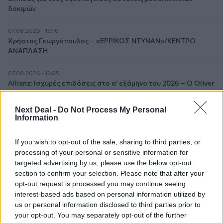
δοκιμών
07.08.2026 - 13:16
Χρήστος Γεωργόπουλος – «ΕΡΡΙΚΟΣ ΝΤΥΝΑΝ»/ΚΕΝΤΡΟ
ΑΝΑΠΛΑΣΗ
07.08.2026 - 12:25
Allianz: Ισχυρές επιδόσεις στο α’ εξάμηνο του 2026 – Ο Oliver
Bäte συνδέει τα αποτελέσματα με το κλείσιμο του
«protection gap»
Next Deal -
Do Not Process My Personal
Information
07.08.2026 - 12:12
Οι αισθητήρες βλέπουν καλύτερα από τον άνθρωπο. Πάντα;
If you wish to opt-out of the sale, sharing to third parties, or
processing of your personal or sensitive information for
07.08.2026 - 11:01
targeted advertising by us, please use the below opt-out
Generali: Αποτελέσματα Α' Εξαμήνου - Εξαιρετική ανάπτυξη
section to confirm your selection. Please note that after your
στα Λειτουργικά και Προσαρμοσμένα Καθαρά Αποτελέσματα
opt-out request is processed you may continue seeing
με συμβολή από όλες τις επιχειρηματικές δραστηριότητες
interest-based ads based on personal information utilized by
us or personal information disclosed to third parties prior to
07.08.2026 - 10:28
your opt-out. You may separately opt-out of the further
Ομαδικά Ασφαλιστικά προϊόντα Επαγγελματικής