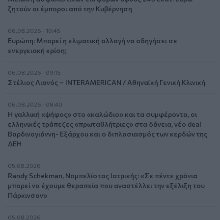
ζητούν οι έμποροι από την Κυβέρνηση
06.08.2026 - 10:45
Ευρώπη: Μπορεί η κλιματική αλλαγή να οδηγήσει σε
ενεργειακή κρίση;
06.08.2026 - 09:15
Στέλιος Λιανός – INTERAMERICAN / Αθηναϊκή Γενική Κλινική
06.08.2026 - 08:40
Η γαλλική «ψήφος» στο «καλώδιο» και τα συμφέροντα, οι
ελληνικές τράπεζες «πρωταθλήτριες» στα δάνεια, νέο deal
Βαρδινογιάννη- Εξάρχου και ο διπλασιασμός των κερδών της
ΔΕΗ
05.08.2026
Randy Schekman, Νομπελίστας Ιατρικής: «Σε πέντε χρόνια
μπορεί να έχουμε θεραπεία που αναστέλλει την εξέλιξη του
Πάρκινσον»
05.08.2026