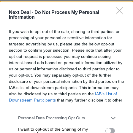
Σελιδοποίηση
1
Προηγούμενη σελίδα
Next page
Next Deal -
Do Not Process My Personal
Current page
Information
If you wish to opt-out of the sale, sharing to third parties, or
processing of your personal or sensitive information for
Ροή ειδήσεων
Δημοφιλή
targeted advertising by us, please use the below opt-out
section to confirm your selection. Please note that after your
opt-out request is processed you may continue seeing
07.08.2026 - 14:38
interest-based ads based on personal information utilized by
Θεόδωρος Τέγος (ΓΝΑ ΕΥΑΓΓΕΛΙΣΜΟΣ): Νέο παράθυρο
us or personal information disclosed to third parties prior to
ελπίδας για τους ογκολογικούς ασθενείς μέσω κλινικών
your opt-out. You may separately opt-out of the further
δοκιμών
disclosure of your personal information by third parties on the
IAB’s list of downstream participants. This information may
07.08.2026 - 13:16
also be disclosed by us to third parties on the
IAB’s List of
Χρήστος Γεωργόπουλος – «ΕΡΡΙΚΟΣ ΝΤΥΝΑΝ»/ΚΕΝΤΡΟ
Downstream Participants
that may further disclose it to other
ΑΝΑΠΛΑΣΗ
third parties.
07.08.2026 - 12:25
Personal Data Processing Opt Outs
Allianz: Ισχυρές επιδόσεις στο α’ εξάμηνο του 2026 – Ο Oliver
Bäte συνδέει τα αποτελέσματα με το κλείσιμο του
I want to opt-out of the Sharing of my