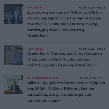
ΟΙΚΟΝΟΜΙΑ
07.08.2026 - 08:45
Στόχος για νέα δάνεια 15 δισ. το 2026, η
«ακτινογραφία» της κερδοφορίας των
τραπεζών, η δυναμική επιστροφή της
Metlen, μεγαλώνει ταχύτατα η
CrediaBank
ΤΡAΠΕΖΕΣ
07.08.2026 - 09:23
CrediaBank: Οικονομικά Αποτελέσματα
A’ Εξαμήνου 2026 - Υψηλοί ρυθμοί
ανάπτυξης και νέα ρεκόρ επιδόσεων
ΙΔΙΩΤΙΚΗ ΑΣΦAΛΙΣΗ
07.08.2026 - 12:25
Allianz: Ισχυρές επιδόσεις στο α’ εξάμηνο
του 2026 – Ο Oliver Bäte συνδέει τα
αποτελέσματα με το κλείσιμο του
«protection gap»