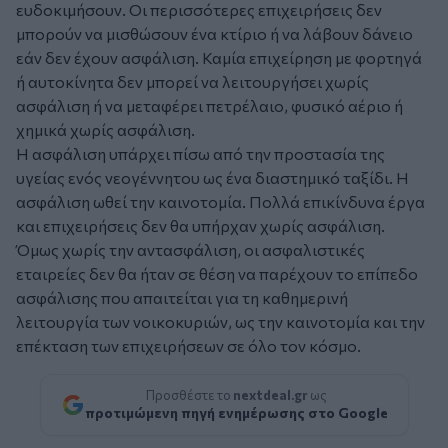
ευδοκιμήσουν. Οι περισσότερες επιχειρήσεις δεν
μπορούν να μισθώσουν ένα κτίριο ή να λάβουν δάνειο
εάν δεν έχουν ασφάλιση. Καμία επιχείρηση με φορτηγά
ή αυτοκίνητα δεν μπορεί να λειτουργήσει χωρίς
ασφάλιση ή να μεταφέρει πετρέλαιο, φυσικό αέριο ή
χημικά χωρίς ασφάλιση.
Η ασφάλιση υπάρχει πίσω από την προστασία της
υγείας ενός νεογέννητου ως ένα διαστημικό ταξίδι. Η
ασφάλιση ωθεί την καινοτομία. Πολλά επικίνδυνα έργα
και επιχειρήσεις δεν θα υπήρχαν χωρίς ασφάλιση.
Όμως χωρίς την αντασφάλιση, οι ασφαλιστικές
εταιρείες δεν θα ήταν σε θέση να παρέχουν το επίπεδο
ασφάλισης που απαιτείται για τη καθημερινή
λειτουργία των νοικοκυριών, ως την καινοτομία και την
επέκταση των επιχειρήσεων σε όλο τον κόσμο.
Προσθέστε το
nextdeal.gr
ως
προτιμώμενη πηγή ενημέρωσης στο Google