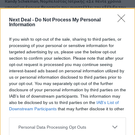
Randy Schekman, Νομπελίστας Ιατρικής: «Σε πέντε χρόνια
μπορεί να έχουμε θεραπεία που αναστέλλει την εξέλιξη του
Πάρκινσον»
Next Deal -
Do Not Process My Personal
Information
05.08.2026 - 12:33
Ε.Ε και παράνομη μετανάστευση: προτάσεις και δράσεις με
παρονομαστή το κοινό συμφέρον
If you wish to opt-out of the sale, sharing to third parties, or
processing of your personal or sensitive information for
targeted advertising by us, please use the below opt-out
05.08.2026 - 12:11
section to confirm your selection. Please note that after your
Αντώνης Βουκλαρής - «ΕΡΡΙΚΟΣ ΝΤΥΝΑΝ»
opt-out request is processed you may continue seeing
interest-based ads based on personal information utilized by
05.08.2026 - 11:30
us or personal information disclosed to third parties prior to
Η νέα εποχή στην εκπαίδευση των ασφαλιστικών
your opt-out. You may separately opt-out of the further
διαμεσολαβητών
disclosure of your personal information by third parties on the
IAB’s list of downstream participants. This information may
05.08.2026 - 10:50
also be disclosed by us to third parties on the
IAB’s List of
Ξεκινούν οι αιτήσεις στο vouchers.gov.gr για το Πρόγραμμα
Downstream Participants
that may further disclose it to other
«Τουρισμός για όλους 2026-2027»
third parties.
05.08.2026 - 10:19
Personal Data Processing Opt Outs
WWF: Περισσότερα από 180.000 στρέμματα καμένων