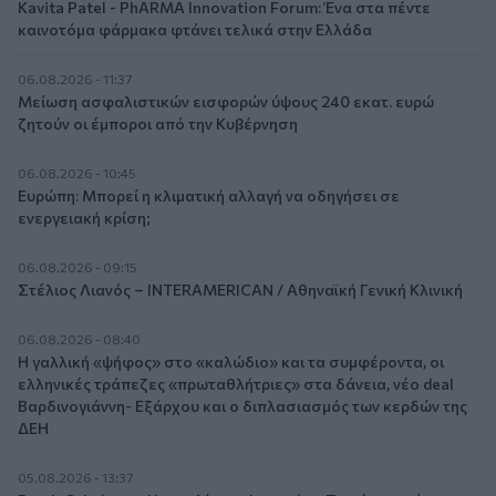
Kavita Patel - PhARMA Innovation Forum: Ένα στα πέντε
καινοτόμα φάρμακα φτάνει τελικά στην Ελλάδα
06.08.2026 - 11:37
Μείωση ασφαλιστικών εισφορών ύψους 240 εκατ. ευρώ
ζητούν οι έμποροι από την Κυβέρνηση
06.08.2026 - 10:45
Ευρώπη: Μπορεί η κλιματική αλλαγή να οδηγήσει σε
ενεργειακή κρίση;
06.08.2026 - 09:15
Στέλιος Λιανός – INTERAMERICAN / Αθηναϊκή Γενική Κλινική
06.08.2026 - 08:40
Η γαλλική «ψήφος» στο «καλώδιο» και τα συμφέροντα, οι
ελληνικές τράπεζες «πρωταθλήτριες» στα δάνεια, νέο deal
Βαρδινογιάννη- Εξάρχου και ο διπλασιασμός των κερδών της
ΔΕΗ
05.08.2026 - 13:37