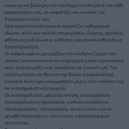
οικονομικά βιώσιμη, ενώ ταυτόχρονα επιτρέπει σε κάθε
ασφαλισμένο της, να ασφαλίζει και να ασκεί τις
δραστηριότητές του.
Μια ασφαλιστική εταιρεία ασφαλίζει καθημερινά
ιδιώτες αλλά και πολλές επιχειρήσεις, δήμους, σχολεία,
αθλητικές εκδηλώσεις, εκθέσεις και γενικά κάθε είδους
δραστηριότητα.
Οι ασφαλισμένοι μετριάζουν τον κίνδυνο ζημίας που
μπορεί να υποστούν στην επιχείρηση ή στην προσωπική
τους ζωή αγοράζοντας ασφάλιση σε λογική τιμή. Την
καλή τιμή είναι σε θέση να την δώσει η ασφαλιστική
εταιρεία διότι έχει «εκχωρήσει» μέρος του κινδύνου της
σε αντασφαλιστική εταιρεία.
Οι αντασφαλιστές μπορούν επίσης να αγοράσουν
αντασφαλιστική προστασία, η οποία ονομάζεται
«αντεκχώρηση- retrocession». Αυτό γίνεται για να
μειωθεί περαιτέρω ο αντίκτυπος καταστροφικών
γεγονότων.