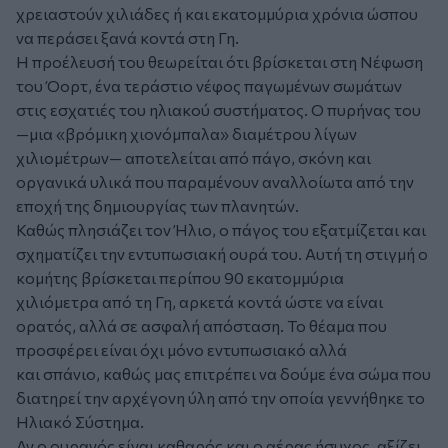
χρειαστούν χιλιάδες ή και εκατομμύρια χρόνια ώσπου
να περάσει ξανά κοντά στη Γη.
Η προέλευσή του θεωρείται ότι βρίσκεται στη Νέφωση
του Όορτ, ένα τεράστιο νέφος παγωμένων σωμάτων
στις εσχατιές του ηλιακού συστήματος. Ο πυρήνας του
—μια «βρόμικη χιονόμπαλα» διαμέτρου λίγων
χιλιομέτρων— αποτελείται από πάγο, σκόνη και
οργανικά υλικά που παραμένουν αναλλοίωτα από την
εποχή της δημιουργίας των πλανητών.
Καθώς πλησιάζει τον Ήλιο, ο πάγος του εξατμίζεται και
σχηματίζει την εντυπωσιακή ουρά του. Αυτή τη στιγμή ο
κομήτης βρίσκεται περίπου 90 εκατομμύρια
χιλιόμετρα από τη Γη, αρκετά κοντά ώστε να είναι
ορατός, αλλά σε ασφαλή απόσταση. Το θέαμα που
προσφέρει είναι όχι μόνο εντυπωσιακό αλλά
και σπάνιο, καθώς μας επιτρέπει να δούμε ένα σώμα που
διατηρεί την αρχέγονη ύλη από την οποία γεννήθηκε το
Ηλιακό Σύστημα.
Αν ο ουρανός είναι καθαρός και ο αέρας ήσυχος, αξίζει