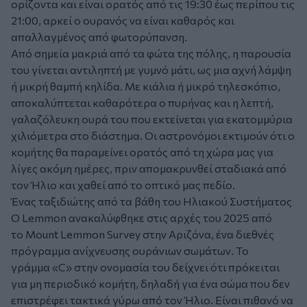
ορίζοντα και είναι ορατός από τις 19:30 έως περίπου τις
21:00, αρκεί ο ουρανός να είναι καθαρός και
απαλλαγμένος από φωτορύπανση.
Από σημεία μακριά από τα φώτα της πόλης, η παρουσία
του γίνεται αντιληπτή με γυμνό μάτι, ως μια αχνή λάμψη
ή μικρή θαμπή κηλίδα. Με κιάλια ή μικρό τηλεσκόπιο,
αποκαλύπτεται καθαρότερα ο πυρήνας και η λεπτή,
γαλαζόλευκη ουρά του που εκτείνεται για εκατομμύρια
χιλιόμετρα στο διάστημα. Οι αστρονόμοι εκτιμούν ότι ο
κομήτης θα παραμείνει ορατός από τη χώρα μας για
λίγες ακόμη ημέρες, πριν απομακρυνθεί σταδιακά από
τον Ήλιο και χαθεί από το οπτικό μας πεδίο.
Ένας ταξιδιώτης από τα βάθη του Ηλιακού Συστήματος
Ο Lemmon ανακαλύφθηκε στις αρχές του 2025 από
το Mount Lemmon Survey στην Αριζόνα, ένα διεθνές
πρόγραμμα ανίχνευσης ουράνιων σωμάτων. Το
γράμμα «C» στην ονομασία του δείχνει ότι πρόκειται
για μη περιοδικό κομήτη, δηλαδή για ένα σώμα που δεν
επιστρέφει τακτικά γύρω από τον Ήλιο. Είναι πιθανό να