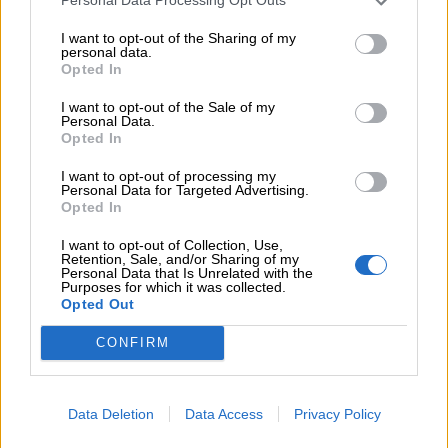
Personal Data Processing Opt Outs
06.08.2026 - 10:45
Ευρώπη: Μπορεί η κλιματική αλλαγή να οδηγήσει σε
I want to opt-out of the Sharing of my
ενεργειακή κρίση;
personal data.
Opted In
06.08.2026 - 09:15
I want to opt-out of the Sale of my
Στέλιος Λιανός – INTERAMERICAN / Αθηναϊκή Γενική Κλινική
Personal Data.
Opted In
06.08.2026 - 08:40
I want to opt-out of processing my
Η γαλλική «ψήφος» στο «καλώδιο» και τα συμφέροντα, οι
Personal Data for Targeted Advertising.
ελληνικές τράπεζες «πρωταθλήτριες» στα δάνεια, νέο deal
Opted In
Βαρδινογιάννη- Εξάρχου και ο διπλασιασμός των κερδών της
ΔΕΗ
I want to opt-out of Collection, Use,
Retention, Sale, and/or Sharing of my
Personal Data that Is Unrelated with the
05.08.2026 - 13:37
Purposes for which it was collected.
Opted Out
Randy Schekman, Νομπελίστας Ιατρικής: «Σε πέντε χρόνια
μπορεί να έχουμε θεραπεία που αναστέλλει την εξέλιξη του
CONFIRM
Πάρκινσον»
05.08.2026 - 12:33
Ε.Ε και παράνομη μετανάστευση: προτάσεις και δράσεις με
Data Deletion
Data Access
Privacy Policy
παρονομαστή το κοινό συμφέρον