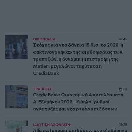
ΟΙΚΟΝΟΜΙΑ
08:45
Στόχος για νέα δάνεια 15 δισ. το 2026, η
«ακτινογραφία» της κερδοφορίας των
τραπεζών, η δυναμική επιστροφή της
Metlen, μεγαλώνει ταχύτατα η
CrediaBank
ΤΡAΠΕΖΕΣ
09:23
CrediaBank: Οικονομικά Αποτελέσματα
A’ Εξαμήνου 2026 - Υψηλοί ρυθμοί
ανάπτυξης και νέα ρεκόρ επιδόσεων
ΙΔΙΩΤΙΚΗ ΑΣΦAΛΙΣΗ
12:25
Allianz: Ισχυρές επιδόσεις στο α’ εξάμηνο