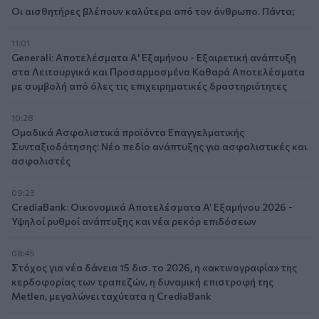
Οι αισθητήρες βλέπουν καλύτερα από τον άνθρωπο. Πάντα;
11:01
Generali: Αποτελέσματα Α' Εξαμήνου - Εξαιρετική ανάπτυξη
στα Λειτουργικά και Προσαρμοσμένα Καθαρά Αποτελέσματα
με συμβολή από όλες τις επιχειρηματικές δραστηριότητες
10:28
Ομαδικά Ασφαλιστικά προϊόντα Επαγγελματικής
Συνταξιοδότησης: Νέο πεδίο ανάπτυξης για ασφαλιστικές και
ασφαλιστές
09:23
CrediaBank: Οικονομικά Αποτελέσματα A’ Εξαμήνου 2026 -
Υψηλοί ρυθμοί ανάπτυξης και νέα ρεκόρ επιδόσεων
08:45
Στόχος για νέα δάνεια 15 δισ. το 2026, η «ακτινογραφία» της
κερδοφορίας των τραπεζών, η δυναμική επιστροφή της
Metlen, μεγαλώνει ταχύτατα η CrediaBank