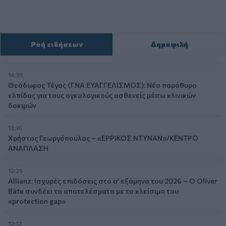
Ροή ειδήσεων
Δημοφιλή
14:38
Θεόδωρος Τέγος (ΓΝΑ ΕΥΑΓΓΕΛΙΣΜΟΣ): Νέο παράθυρο
ελπίδας για τους ογκολογικούς ασθενείς μέσω κλινικών
δοκιμών
13:16
Χρήστος Γεωργόπουλος – «ΕΡΡΙΚΟΣ ΝΤΥΝΑΝ»/ΚΕΝΤΡΟ
ΑΝΑΠΛΑΣΗ
12:25
Allianz: Ισχυρές επιδόσεις στο α’ εξάμηνο του 2026 – Ο Oliver
Bäte συνδέει τα αποτελέσματα με το κλείσιμο του
«protection gap»
12:12