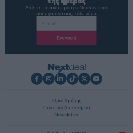
της ημέρας
Λάβετε τα καλύτερα του Nextdeal στα
εισερχόμενά σας, κάθε μέρα.
Email
*
Facebook
Instagram
LinkedIn
TikTok
X
Youtube
Όροι Χρήσης
Πολιτική Απορρήτου
Newsletter
© 2010 - 2026 Nextdeal