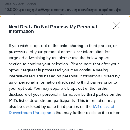
06.08.2026 - 22:39
10.000 φορές η διεθνής επιστημονική κοινότητα παρέπεμψε
στο έργο του – Ποιος είναι ο Έλληνας χειρουργός Χρήστος
Κοντοβουνήσιος
Next Deal -
Do Not Process My Personal
Information
06.08.2026 - 14:55
Μιχάλης Τάτσης, Insurance & Healthcare Analyst, διευθυντής
If you wish to opt-out of the sale, sharing to third parties, or
Επιχειρηματικής Ανάπτυξης Ομίλου HHG
processing of your personal or sensitive information for
targeted advertising by us, please use the below opt-out
06.08.2026 - 13:30
section to confirm your selection. Please note that after your
Όταν η επόμενη μέρα είναι στάχτη, τι θα πει ο Ασφαλιστικός
opt-out request is processed you may continue seeing
Διαμεσολαβητής στον πελάτη κλάδου υγείας;
interest-based ads based on personal information utilized by
us or personal information disclosed to third parties prior to
06.08.2026 - 12:22
your opt-out. You may separately opt-out of the further
Kavita Patel - PhARMA Innovation Forum: Ένα στα πέντε
disclosure of your personal information by third parties on the
καινοτόμα φάρμακα φτάνει τελικά στην Ελλάδα
IAB’s list of downstream participants. This information may
also be disclosed by us to third parties on the
IAB’s List of
06.08.2026 - 11:37
Downstream Participants
that may further disclose it to other
Μείωση ασφαλιστικών εισφορών ύψους 240 εκατ. ευρώ
third parties.
ζητούν οι έμποροι από την Κυβέρνηση