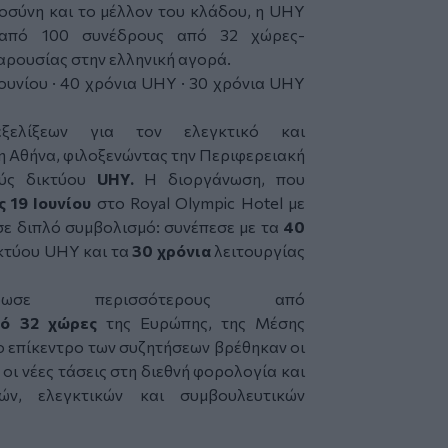
οσύνη και το μέλλον του κλάδου, η UHY
 από 100 συνέδρους από 32 χώρες-
αρουσίας στην ελληνική αγορά.
 Ιουνίου · 40 χρόνια UHY · 30 χρόνια UHY
ξελίξεων για τον ελεγκτικό και
η Αθήνα, φιλοξενώντας την Περιφερειακή
ούς δικτύου
UHY.
Η διοργάνωση, που
ς 19 Ιουνίου
στο Royal Olympic Hotel με
ε διπλό συμβολισμό: συνέπεσε με τα
40
κτύου UHY και τα
30 χρόνια
λειτουργίας
ρωσε περισσότερους από
πό 32 χώρες
της Ευρώπης, της Μέσης
ο επίκεντρο των συζητήσεων βρέθηκαν οι
οι νέες τάσεις στη διεθνή φορολογία και
ών, ελεγκτικών και συμβουλευτικών