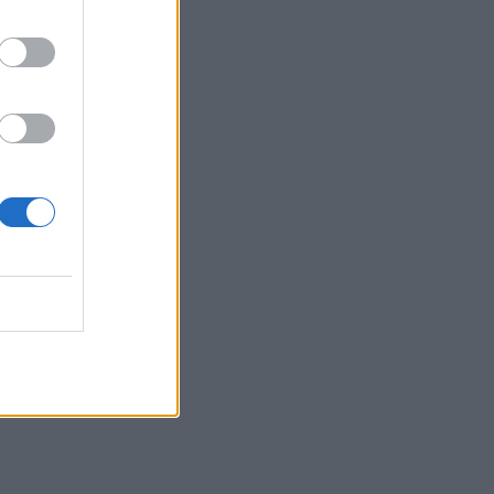
Sachs, η ισχυρή πιστωτική επέκταση
των ελληνικών τραπεζών, το «πάρτι»
στις αγορές, οι «κρυμμένες» αξίες της
ΓΕΚ ΤΕΡΝΑ
05.08.2026 - 08:37
Ιωάννης Μπολέτης – ΩΝΑΣΕΙΟ
04.08.2026 - 15:33
ERGO Hellas: Μέτρα στήριξης για τους
πληγέντες ασφαλισμένους της από τις
πυρκαγιές
04.08.2026 - 12:40
Τράπεζα Κύπρου: Ενισχυμένες κατά
31% οι ασφαλιστικές υπηρεσίες -
Κέρδη €252 εκατ. (+7%) και ROTE
18.8% στο εξάμηνο