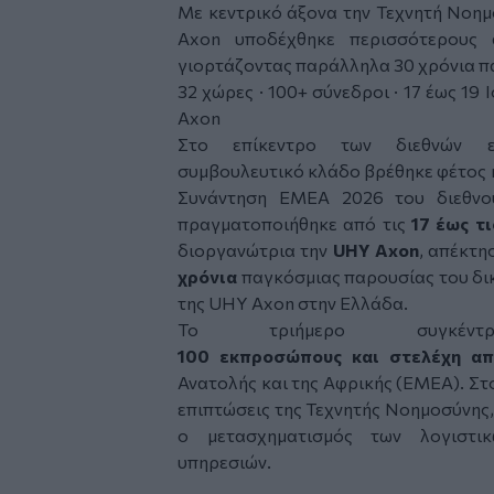
Με κεντρικό άξονα την Τεχνητή Νοημ
Axon υποδέχθηκε περισσότερους
γιορτάζοντας παράλληλα 30 χρόνια π
32 χώρες · 100+ σύνεδροι · 17 έως 19
Axon
Στο επίκεντρο των διεθνών ε
συμβουλευτικό κλάδο βρέθηκε φέτος 
Συνάντηση EMEA 2026 του διεθν
πραγματοποιήθηκε από τις
17 έως τι
διοργανώτρια την
UHY Axon
,
απέκτησ
χρόνια
παγκόσμιας παρουσίας του δι
της UHY Axon στην Ελλάδα.
Το τριήμερο συγκέντ
100 εκπροσώπους και στελέχη α
Ανατολής και της Αφρικής (EMEA). Στ
επιπτώσεις της Τεχνητής Νοημοσύνης, 
ο μετασχηματισμός των λογιστικ
υπηρεσιών.