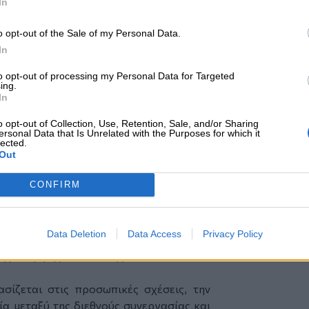
In
στικής αξίας- με τους επιχειρηματίες να
φράσουν τους αριθμούς σε εφαρμόσιμη
o opt-out of the Sale of my Personal Data.
In
 από τη διοίκηση της UHY Axon
to opt-out of processing my Personal Data for Targeted
ing.
rtner της UHY Axon, σχολίασε:
In
ence στην Αθήνα επιβεβαίωσε ότι η
ς βρίσκεται στους ανθρώπους του. Οι
o opt-out of Collection, Use, Retention, Sale, and/or Sharing
ersonal Data that Is Unrelated with the Purposes for which it
ις που αναπτύχθηκαν αυτές τις ημέρες
lected.
Out
ια ακόμη στενότερη συνεργασία και
ας
. Για εμάς στην UHY Axon, η φιλοξενία
CONFIRM
η σημασία, καθώς συμπίπτει με 30 χρόνια
ς στην ελληνική αγορά.”
tner,
UHY Axon
Data Deletion
Data Access
Privacy Policy
σης Σταμίρης, Partner της UHY Axon,
σίζεται στις προσωπικές σχέσεις, την
ία μεταξύ της διεθνούς συνεργασίας και