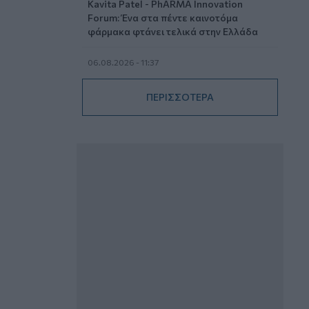
Kavita Patel - PhARMA Innovation
Forum: Ένα στα πέντε καινοτόμα
φάρμακα φτάνει τελικά στην Ελλάδα
06.08.2026 - 11:37
Μείωση ασφαλιστικών εισφορών
ύψους 240 εκατ. ευρώ ζητούν οι
ΠΕΡΙΣΣΟΤΕΡΑ
έμποροι από την Κυβέρνηση
06.08.2026 - 10:45
Ευρώπη: Μπορεί η κλιματική αλλαγή να
οδηγήσει σε ενεργειακή κρίση;
06.08.2026 - 09:15
Στέλιος Λιανός – INTERAMERICAN /
Αθηναϊκή Γενική Κλινική
06.08.2026 - 08:40
Η γαλλική «ψήφος» στο «καλώδιο» και
τα συμφέροντα, οι ελληνικές τράπεζες
«πρωταθλήτριες» στα δάνεια, νέο deal
Βαρδινογιάννη- Εξάρχου και ο