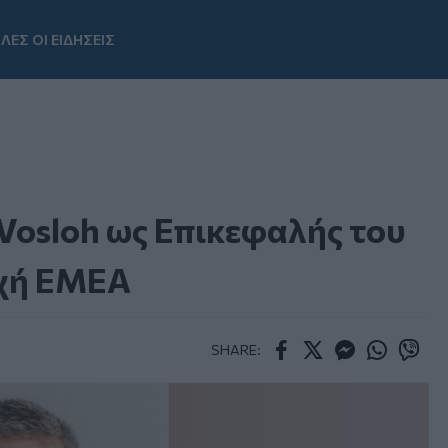
ΛΕΣ ΟΙ ΕΙΔΗΣΕΙΣ
Youtube
n Vosloh ως Επικεφαλής του
οχή EMEA
SHARE:
Facebook
Twitter
Messenger
Whatsapp
Viber