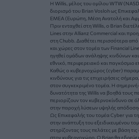
Η Willis, μέλος του ομίλου WTW (NAS
διορισμό του Brian Vosloh ως Επικεφα
ΕΜΕΑ (Ευρώπη, Μέση Ανατολή και Αφρ
Πριν ενταχθεί στη Willis, ο Brian διετέ
Lines στην Allianz Commercial και προη
στη Chubb. Διαθέτει περισσότερα από 
και χώρες στον τομέα των Financial Li
ηγηθεί ομάδων ανάληψης κινδύνων και
εθνικό, περιφερειακό και παγκόσμιο ε
Καθώς ο κυβερνοχώρος (cyber) παραμ
κινδύνους για τις επιχειρήσεις σήμερα, 
στον συγκεκριμένο τομέα. Η σημερινή
δυνατότητα της Willis να βοηθά τους πε
περιορίζουν τον κυβερνοκίνδυνο σε ό
στην παροχή λύσεων υψηλής απόδοση
Ως Επικεφαλής του τομέα Cyber για τη
στην ανάπτυξη του εξειδικευμένου τομέ
στηρίζοντας τους πελάτες με βάση τις
στον κυβερνοχώρο. Ο Brian θα εδρεύει