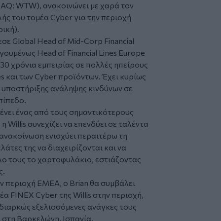
DAQ: WTW), ανακοινώνει με χαρά τον
λής του τομέα Cyber για την περιοχή
ική).
λεσε Global Head of Mid-Corp Financial
γουμένως Head of Financial Lines Europe
30 χρόνια εμπειρίας σε πολλές ηπείρους
nes και των Cyber προϊόντων. Έχει κυρίως
 υποστήριξης ανάληψης κινδύνων σε
πίπεδο.
ένει ένας από τους σημαντικότερους
η Willis συνεχίζει να επενδύει σε ταλέντα
 ανακοίνωση ενισχύει περαιτέρω τη
λάτες της να διαχειρίζονται και να
λο τους το χαρτοφυλάκιο, εστιάζοντας
ς.
ν περιοχή EMEA, ο Brian θα συμβάλει
α FINEX Cyber της Willis στην περιοχή,
 διαρκώς εξελισσόμενες ανάγκες τους
 στη Βαρκελώνη, Ισπανία.