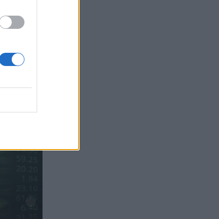
Sachs, η ισχυρή πιστωτική επέκταση
των ελληνικών τραπεζών, το «πάρτι»
στις αγορές, οι «κρυμμένες» αξίες της
ΓΕΚ ΤΕΡΝΑ
05.08.2026 - 08:37
Ιωάννης Μπολέτης – ΩΝΑΣΕΙΟ
04.08.2026 - 15:33
ERGO Hellas: Μέτρα στήριξης για τους
πληγέντες ασφαλισμένους της από τις
πυρκαγιές
04.08.2026 - 12:40
Τράπεζα Κύπρου: Ενισχυμένες κατά
31% οι ασφαλιστικές υπηρεσίες -
Κέρδη €252 εκατ. (+7%) και ROTE
18.8% στο εξάμηνο