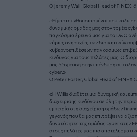
Ο Jeremy Wall, Global Head of FINEX, 
«Είμαστε ενθουσιασμένοι που καλωσορ
δυναμικής ομάδας μας στον τομέα cy
παγκόσμια έρευνά μας για το D&O ανέδ
κύριες ανησυχίες των διοικητικών συμ
κυβερνοεπιθέσεων παγκοσμίως επιβεβ
κίνδυνος για τους πελάτες μας. Ο διορ
μας δέσμευση στην επένδυση σε ταλαν
cyber.»
Ο Peter Foster, Global Head of FINEX 
«Η Willis διαθέτει μια δυναμική και έ
διαχείρισης κινδύνου σε όλη την περι
εμπειρία στη διαχείριση ομάδων financi
γεγονός που θα μας επιτρέψει να αξιο
δυνατότητες της ομάδας cyber στην 
στους πελάτες μας πιο αποτελεσματικ