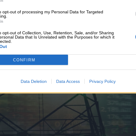
In
υνεχής ροή
to opt-out of processing my Personal Data for Targeted
ing.
In
o opt-out of Collection, Use, Retention, Sale, and/or Sharing
ersonal Data that Is Unrelated with the Purposes for which it
lected.
Out
CONFIRM
Data Deletion
Data Access
Privacy Policy