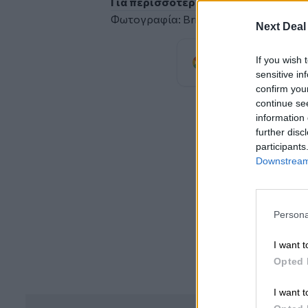
Για περισσότερες πληροφορίες σχετ
Φωτογραφία: Brian Vosloh
Next Deal
Προσθέστε
If you wish 
προτιμώμενη πηγή
sensitive in
confirm you
continue se
information 
further disc
participants
Downstream 
Persona
I want t
Opted 
I want t