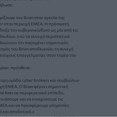
δήλωσε:
ίζουμε τον Brian στην ηγεσία της
ber στην περιοχή EMEA. Η πρόσφατη
ειξε τον κυβερνοκίνδυνο ως μία από τις
βουλίων, ενώ τα συνεχή περιστατικά
αιώνουν ότι παραμένει σημαντικός
ισμός του Brian αποδεικνύει τη συνεχή
τούχους επαγγελματίες στον τομέα του
Cyber, πρόσθεσε:
μπειρη ομάδα cyber brokers και συμβούλων
οχή EMEA. Ο Brian φέρνει σημαντική
al lines σε περιφερειακό επίπεδο,
ποιήσουμε και να ενισχύσουμε τις
EMEA και να προσφέρουμε υπηρεσίες
ά και αποδοτικά.»