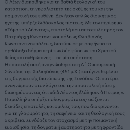
Ο Λέων διακρίθηκε για τη βαθιά θεολογική του
κατάρτιση, τη νηφαλιότητα της σκέψης του και την
ποιμαντική του ευθύνη. Δεν ήταν απλώς διοικητικός
ηγέτης· υπήρξε διδάσκαλος πίστεως. Με τον περίφημο
«Τόμο τοῦ Λέοντος», επιστολή που απέστειλε προς τον
Πατριάρχη Κωνσταντινουπόλεως Φλαβιανός
Κωνσταντινουπόλεως, διατύπωσε με σαφήνεια το
ορθόδοξο δόγμα περί των δύο φύσεων του Χριστού —
θείας και ανθρώπινης — σε μία υπόσταση.
Η επιστολή αυτή αναγνώσθηκε στη Δ΄ Οικουμενική
Σύνοδος της Χαλκηδόνας (451 μ.Χ.) και έγινε θεμέλιο
της δογματικής διατύπωσης της Συνόδου. Οι πατέρες
αναγνώρισαν στον λόγο του την αποστολική πίστη,
διακηρύσσοντας ότι «διὰ Λέοντος ἐλάλησεν ὁ Πέτρος».
Παράλληλα υπήρξε πολυγραφότατος· σώζονται
δεκάδες επιστολές και ομιλίες του, που διακρίνονται
για τη γλαφυρότητα, τη σαφήνεια και τη θεολογική τους
ακρίβεια. Συνδύαζε τον στοχασμό με την ποιμαντική
ευαισθησία, τη δογματική αυστηρότητα με τη φροντίδα