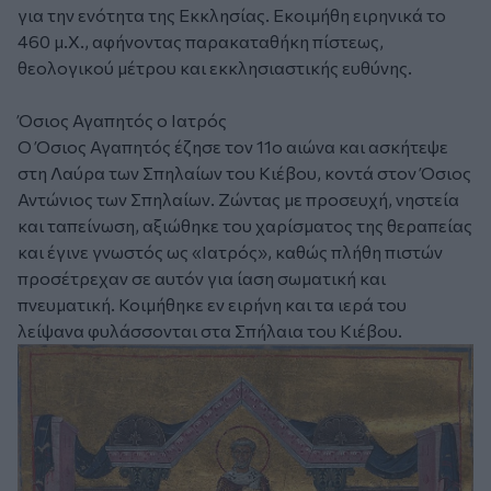
για την ενότητα της Εκκλησίας. Εκοιμήθη ειρηνικά το
460 μ.Χ., αφήνοντας παρακαταθήκη πίστεως,
θεολογικού μέτρου και εκκλησιαστικής ευθύνης.
Όσιος Αγαπητός ο Ιατρός
Ο Όσιος Αγαπητός έζησε τον 11ο αιώνα και ασκήτεψε
στη Λαύρα των Σπηλαίων του Κιέβου, κοντά στον Όσιος
Αντώνιος των Σπηλαίων. Ζώντας με προσευχή, νηστεία
και ταπείνωση, αξιώθηκε του χαρίσματος της θεραπείας
και έγινε γνωστός ως «Ιατρός», καθώς πλήθη πιστών
προσέτρεχαν σε αυτόν για ίαση σωματική και
πνευματική. Κοιμήθηκε εν ειρήνη και τα ιερά του
λείψανα φυλάσσονται στα Σπήλαια του Κιέβου.