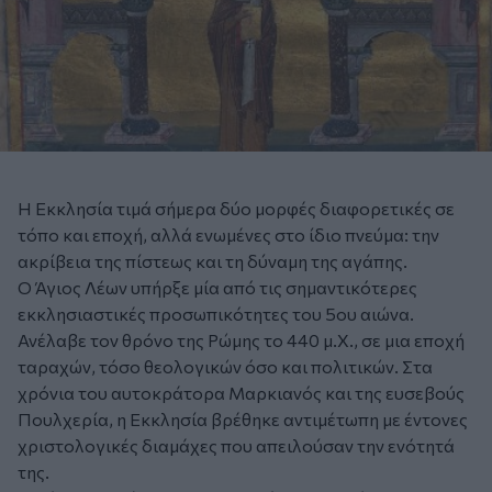
Η Εκκλησία τιμά σήμερα δύο μορφές διαφορετικές σε
τόπο και εποχή, αλλά ενωμένες στο ίδιο πνεύμα: την
ακρίβεια της πίστεως και τη δύναμη της αγάπης.
Ο Άγιος Λέων υπήρξε μία από τις σημαντικότερες
εκκλησιαστικές προσωπικότητες του 5ου αιώνα.
Ανέλαβε τον θρόνο της Ρώμης το 440 μ.Χ., σε μια εποχή
ταραχών, τόσο θεολογικών όσο και πολιτικών. Στα
χρόνια του αυτοκράτορα Μαρκιανός και της ευσεβούς
Πουλχερία, η Εκκλησία βρέθηκε αντιμέτωπη με έντονες
χριστολογικές διαμάχες που απειλούσαν την ενότητά
της.