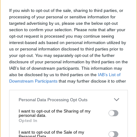
Αντώνης Βουκλαρής - «ΕΡΡΙΚΟΣ ΝΤΥΝΑΝ»
If you wish to opt-out of the sale, sharing to third parties, or
05.08.2026 - 11:30
processing of your personal or sensitive information for
Η νέα εποχή στην εκπαίδευση των ασφαλιστικών
targeted advertising by us, please use the below opt-out
διαμεσολαβητών
section to confirm your selection. Please note that after your
opt-out request is processed you may continue seeing
05.08.2026 - 10:50
interest-based ads based on personal information utilized by
Ξεκινούν οι αιτήσεις στο vouchers.gov.gr για το Πρόγραμμα
us or personal information disclosed to third parties prior to
«Τουρισμός για όλους 2026-2027»
your opt-out. You may separately opt-out of the further
disclosure of your personal information by third parties on the
05.08.2026 - 10:19
IAB’s list of downstream participants. This information may
WWF: Περισσότερα από 180.000 στρέμματα καμένων
also be disclosed by us to third parties on the
IAB’s List of
δασικών εκτάσεων στην Ελλάδα σε λίγες μόλις μέρες
Downstream Participants
that may further disclose it to other
third parties.
05.08.2026 - 09:45
Η Ελλάδα που αντιστέκεται και επιμένει να μην ασφαλίζεται!
Personal Data Processing Opt Outs
I want to opt-out of the Sharing of my
05.08.2026 - 09:20
personal data.
Καλοκαιρινό ταξίδι: Οι 8 συμβουλές που αξίζει να δώσει κάθε
Opted In
ασφαλιστής στους πελάτες του
I want to opt-out of the Sale of my
Personal Data.