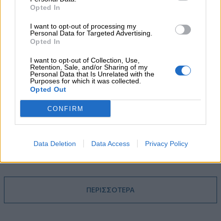
05.08.2026 - 08:51
Opted In
Το εκλογικό «καμπανάκι» της Goldman Sachs, η ισχυρή
πιστωτική επέκταση των ελληνικών τραπεζών, το «πάρτι»
I want to opt-out of processing my
στις αγορές, οι «κρυμμένες» αξίες της ΓΕΚ ΤΕΡΝΑ
Personal Data for Targeted Advertising.
Opted In
05.08.2026 - 08:37
I want to opt-out of Collection, Use,
Ιωάννης Μπολέτης – ΩΝΑΣΕΙΟ
Retention, Sale, and/or Sharing of my
Personal Data that Is Unrelated with the
Purposes for which it was collected.
04.08.2026 - 15:33
Opted Out
ERGO Hellas: Μέτρα στήριξης για τους πληγέντες
ασφαλισμένους της από τις πυρκαγιές
CONFIRM
04.08.2026 - 12:40
Τράπεζα Κύπρου: Ενισχυμένες κατά 31% οι ασφαλιστικές
Data Deletion
Data Access
Privacy Policy
υπηρεσίες - Κέρδη €252 εκατ. (+7%) και ROTE 18.8% στο
εξάμηνο
ΠΕΡΙΣΣΟΤΕΡΑ