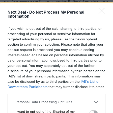
στα Λειτουργικά και Προσαρμοσμένα Καθαρά Αποτελέσματα
με συμβολή από όλες τις επιχειρηματικές δραστηριότητες
Next Deal -
Do Not Process My Personal
Information
10:28
Ομαδικά Ασφαλιστικά προϊόντα Επαγγελματικής
Συνταξιοδότησης: Νέο πεδίο ανάπτυξης για ασφαλιστικές και
If you wish to opt-out of the sale, sharing to third parties, or
ασφαλιστές
processing of your personal or sensitive information for
targeted advertising by us, please use the below opt-out
09:23
section to confirm your selection. Please note that after your
CrediaBank: Οικονομικά Αποτελέσματα A’ Εξαμήνου 2026 -
opt-out request is processed you may continue seeing
Υψηλοί ρυθμοί ανάπτυξης και νέα ρεκόρ επιδόσεων
interest-based ads based on personal information utilized by
us or personal information disclosed to third parties prior to
your opt-out. You may separately opt-out of the further
08:45
Στόχος για νέα δάνεια 15 δισ. το 2026, η «ακτινογραφία» της
disclosure of your personal information by third parties on the
κερδοφορίας των τραπεζών, η δυναμική επιστροφή της
IAB’s list of downstream participants. This information may
Metlen, μεγαλώνει ταχύτατα η CrediaBank
also be disclosed by us to third parties on the
IAB’s List of
Downstream Participants
that may further disclose it to other
third parties.
06.08.2026 - 22:39
10.000 φορές η διεθνής επιστημονική κοινότητα παρέπεμψε
Personal Data Processing Opt Outs
στο έργο του – Ποιος είναι ο Έλληνας χειρουργός Χρήστος
Κοντοβουνήσιος
I want to opt-out of the Sharing of my