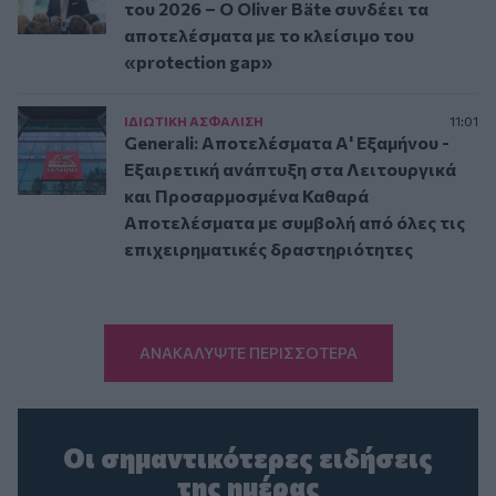
του 2026 – Ο Oliver Bäte συνδέει τα
αποτελέσματα με το κλείσιμο του
«protection gap»
ΙΔΙΩΤΙΚΗ ΑΣΦAΛΙΣΗ
11:01
Generali: Αποτελέσματα Α' Εξαμήνου -
Εξαιρετική ανάπτυξη στα Λειτουργικά
και Προσαρμοσμένα Καθαρά
Αποτελέσματα με συμβολή από όλες τις
επιχειρηματικές δραστηριότητες
ΑΝΑΚΑΛΥΨΤΕ ΠΕΡΙΣΣΟΤΕΡΑ
Οι σημαντικότερες ειδήσεις
της ημέρας