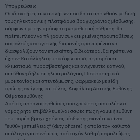
Υποχρεώσεις
Οι ιδιοκτήτες των ακινήτων που θα τα προωθούν με δική
τους ηλεκτρονική πλατφόρμα βραχυχρόνιας μίσθωσης,
σύμφωνα με την πρόσφατη νομοθετική ρύθμιση, θα
πρέπει πλέον να πληρούν συγκεκριμένες προϋποθέσεις
ασφαλούς και υγιεινής διαμονής προκειμένου να
διασφαλίζουν τον επισκέπτη. Ειδικότερα, θα πρέπει να
έχουν: Κατάλληλο φυσικό φωτισμό, αερισμό και
κλιματισμό, πυροσβεστήρες και ανιχνευτές καπνού,
υπεύθυνη δήλωση ηλεκτρολόγου, Πιστοποιητικό
μυοκτονίας και απεντόμωσης, φαρμακείο με είδη
πρώτης ανάγκης και τέλος, Ασφάλιση Αστικής Ευθύνης.
Θέματα ευθύνης
Από τις προαναφερθείσες υποχρεώσεις που πλέον ο
νόμος ρητά επιβάλλει, είναι σαφές πως η νομική ευθύνη
του φορέα βραχυχρόνιας μίσθωσης ακινήτων είναι
“ευθύνη επιμέλειας” (duty of care) η οποία τον καθιστά
υπόλογο για συνέπειες από τυχόν λάθη ή παραλείψεις