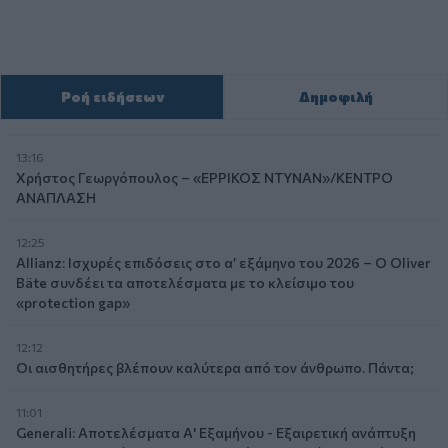
Ροή ειδήσεων
Δημοφιλή
13:16
Χρήστος Γεωργόπουλος – «ΕΡΡΙΚΟΣ ΝΤΥΝΑΝ»/ΚΕΝΤΡΟ
ΑΝΑΠΛΑΣΗ
12:25
Allianz: Ισχυρές επιδόσεις στο α’ εξάμηνο του 2026 – Ο Oliver
Bäte συνδέει τα αποτελέσματα με το κλείσιμο του
«protection gap»
12:12
Οι αισθητήρες βλέπουν καλύτερα από τον άνθρωπο. Πάντα;
11:01
Generali: Αποτελέσματα Α' Εξαμήνου - Εξαιρετική ανάπτυξη