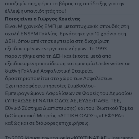
αποζημίωσης, φέρει το βάρος της απόδειξης για την
έλλειψη υπαιτιότητάς του!
Ποιος είναι ο Γιώργος Κουτίνας
Είναι Μηχανικός ΕΜΠ με μεταπτυχιακές σπουδές στη
σχολή ENSPM Γαλλίας. Εργάστηκε για 12 χρόνια στη
ΔΕΗ, όπου απέκτησε εμπειρία στη διαχείριση
εξειδικευμένων ενεργειακών έργων. Το 1993
παραιτήθηκε από τη ΔΕΗ και έκτοτε, μετά από
εξειδικευμένη εκπαίδευση και εμπειρία Underwriter σε
διεθνή Γαλλική Ασφαλιστική Εταιρεία,
δραστηριοποιείται στο χώρο των Ασφαλίσεων.
Έχει προσφέρει υπηρεσίες Συμβούλου-
Εμπειρογνώμονα Ασφαλίσεων σε Φορείς του Δημοσίου
(ΥΠΕΧΩΔΕ ΕΓΝΑΤΙΑ ΟΔΟΣ ΑΕ, ΕΥΔΕ/ΠΑΘΕ, ΤΕΕ,
Εθνικό Σύστημα Διαπίστευσης) και του Ιδιωτικού Τομέα
(«Ολυμπιακό Μετρό», «ΑΤΤΙΚΗ ΟΔΟΣ», «ΓΕΦΥΡΑ»
καθώς και σε διάφορες επιχειρήσεις.
Το 2002 ίδρυσε την εταιρεία «ΚΟΥΤΙΝΑΣ ΑΕ – Insurance