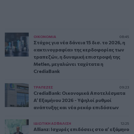
ΟΙΚΟΝΟΜΙΑ
08:45
Στόχος για νέα δάνεια 15 δισ. το 2026, η
«ακτινογραφία» της κερδοφορίας των
τραπεζών, η δυναμική επιστροφή της
Metlen, μεγαλώνει ταχύτατα η
CrediaBank
ΤΡAΠΕΖΕΣ
09:23
CrediaBank: Οικονομικά Αποτελέσματα
A’ Εξαμήνου 2026 - Υψηλοί ρυθμοί
ανάπτυξης και νέα ρεκόρ επιδόσεων
ΙΔΙΩΤΙΚΗ ΑΣΦAΛΙΣΗ
12:25
Allianz: Ισχυρές επιδόσεις στο α’ εξάμηνο