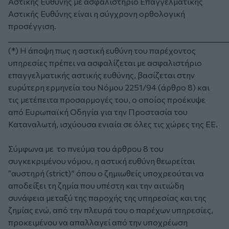
Αστικής Ευθύνης με ασφαλιστήριο Επαγγελματικής
Αστικής Ευθύνης είναι η σύγχρονη ορθολογική
προσέγγιση.
_____________________________________________________________
(*)
Η άποψη πως η αστική ευθύνη του παρέχοντος
υπηρεσίες πρέπει να ασφαλίζεται με ασφαλιστήριο
επαγγελματικής αστικής ευθύνης, βασίζεται στην
ευρύτερη ερμηνεία του Νόμου 2251/94 (άρθρο 8) και
τις μετέπειτα προσαρμογές του, ο οποίος προέκυψε
από Ευρωπαϊκή Οδηγία για την Προστασία του
Καταναλωτή, ισχύουσα ενιαία σε όλες τις χώρες της ΕΕ.
Σύμφωνα με το πνεύμα του άρθρου 8 του
συγκεκριμένου νόμου, η αστική ευθύνη θεωρείται
“αυστηρή (
strict
)” όπου ο ζημιωθείς υποχρεούται να
αποδείξει τη ζημία που υπέστη και την αιτιώδη
συνάφεια μεταξύ της παροχής της υπηρεσίας και της
ζημίας ενώ, από την πλευρά του ο παρέχων υπηρεσίες,
προκειμένου να απαλλαγεί από την υποχρέωση