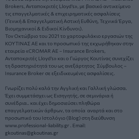
Brokers, Ανταποκριτές Lloyd’s», με βασικό αντικείμενο
τις επαγγελματικές & επιχειρηματικές ασφαλίσεις
(Γενική & Επαγγελματική Αστική Ευθύνη, Τεχνικά Έργα,
Βιομηχανικοί & Ειδικοί Κίνδυνοι).
Τον Οκτώβριο του 2021 το χαρτοφυλάκιο εργασιών της
ΚΟΥΤΙΝΑΣ ΑΕ και το προσωπικό της εκχωρήθηκαν στην
εταιρεία «CROMAR ΑΕ – Insurance Brokers,
Ανταποκριτές Lloyd’s» και ο Γιώργος Κουτίνας συνεχίζει
τη δραστηριότητά του ως ανεξάρτητος Σύμβουλος –
Insurance Broker σε εξειδικευμένες ασφαλίσεις.
Γνωρίζει πολύ καλά την Αγγλική και Γαλλική γλώσσα.
Έχει συμμετάσχει ως Εισηγητής, σε σεμινάρια ή
συνέδρια.. και έχει δημοσιεύσει πληθώρα
επαγγελματικών άρθρων, τα οποία αναρτά και στο
προσωπικό του Ιστολόγιο (Blog) στη διεύθυνση
www.professional-liability.gr
. Email:
gkoutinas@gkoutinas.gr