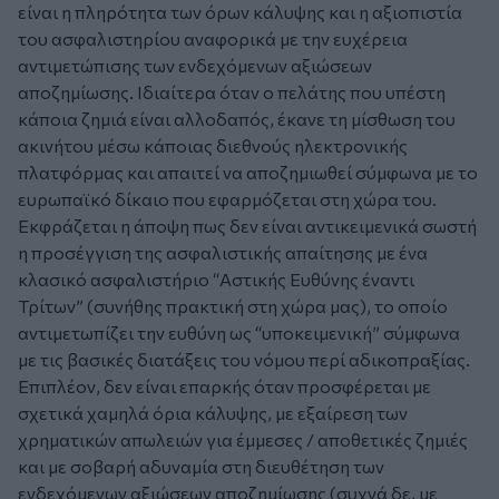
είναι η πληρότητα των όρων κάλυψης και η αξιοπιστία
του ασφαλιστηρίου αναφορικά με την ευχέρεια
αντιμετώπισης των ενδεχόμενων αξιώσεων
αποζημίωσης. Ιδιαίτερα όταν ο πελάτης που υπέστη
κάποια ζημιά είναι αλλοδαπός, έκανε τη μίσθωση του
ακινήτου μέσω κάποιας διεθνούς ηλεκτρονικής
πλατφόρμας και απαιτεί να αποζημιωθεί σύμφωνα με το
ευρωπαϊκό δίκαιο που εφαρμόζεται στη χώρα του.
Εκφράζεται η άποψη πως δεν είναι αντικειμενικά σωστή
η προσέγγιση της ασφαλιστικής απαίτησης με ένα
κλασικό ασφαλιστήριο “Αστικής Ευθύνης έναντι
Τρίτων” (συνήθης πρακτική στη χώρα μας), το οποίο
αντιμετωπίζει την ευθύνη ως “υποκειμενική” σύμφωνα
με τις βασικές διατάξεις του νόμου περί αδικοπραξίας.
Επιπλέον, δεν είναι επαρκής όταν προσφέρεται με
σχετικά χαμηλά όρια κάλυψης, με εξαίρεση των
χρηματικών απωλειών για έμμεσες / αποθετικές ζημιές
και με σοβαρή αδυναμία στη διευθέτηση των
ενδεχόμενων αξιώσεων αποζημίωσης (συχνά δε, με