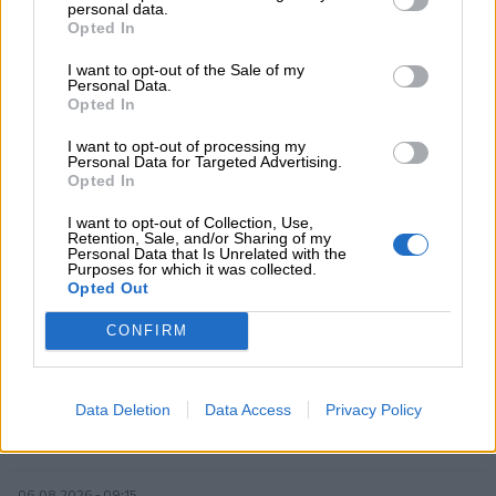
personal data.
06.08.2026 - 14:55
Opted In
Μιχάλης Τάτσης, Insurance & Healthcare Analyst, διευθυντής
Επιχειρηματικής Ανάπτυξης Ομίλου HHG
I want to opt-out of the Sale of my
Personal Data.
Opted In
06.08.2026 - 13:30
Όταν η επόμενη μέρα είναι στάχτη, τι θα πει ο Ασφαλιστικός
I want to opt-out of processing my
Personal Data for Targeted Advertising.
Διαμεσολαβητής στον πελάτη κλάδου υγείας;
Opted In
06.08.2026 - 12:22
I want to opt-out of Collection, Use,
Kavita Patel - PhARMA Innovation Forum: Ένα στα πέντε
Retention, Sale, and/or Sharing of my
Personal Data that Is Unrelated with the
καινοτόμα φάρμακα φτάνει τελικά στην Ελλάδα
Purposes for which it was collected.
Opted Out
06.08.2026 - 11:37
Μείωση ασφαλιστικών εισφορών ύψους 240 εκατ. ευρώ
CONFIRM
ζητούν οι έμποροι από την Κυβέρνηση
06.08.2026 - 10:45
Data Deletion
Data Access
Privacy Policy
Ευρώπη: Μπορεί η κλιματική αλλαγή να οδηγήσει σε
ενεργειακή κρίση;
06.08.2026 - 09:15