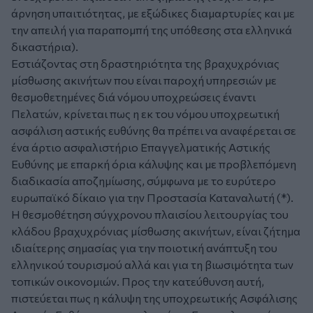
άρνηση υπαιτιότητας, με εξώδικες διαμαρτυρίες και με
την απειλή για παραπομπή της υπόθεσης στα ελληνικά
δικαστήρια).
Εστιάζοντας στη δραστηριότητα της βραχυχρόνιας
μίσθωσης ακινήτων που είναι παροχή υπηρεσιών με
θεσμοθετημένες διά νόμου υποχρεώσεις έναντι
Πελατών, κρίνεται πως η εκ του νόμου υποχρεωτική
ασφάλιση αστικής ευθύνης θα πρέπει να αναφέρεται σε
ένα άρτιο ασφαλιστήριο Επαγγελματικής Αστικής
Ευθύνης με επαρκή όρια κάλυψης και με προβλεπόμενη
διαδικασία αποζημίωσης, σύμφωνα με το ευρύτερο
ευρωπαϊκό δίκαιο για την Προστασία Καταναλωτή (*).
Η θεσμοθέτηση σύγχρονου πλαισίου λειτουργίας του
κλάδου βραχυχρόνιας μίσθωσης ακινήτων, είναι ζήτημα
ιδιαίτερης σημασίας για την ποιοτική ανάπτυξη του
ελληνικού τουρισμού αλλά και για τη βιωσιμότητα των
τοπικών οικονομιών. Προς την κατεύθυνση αυτή,
πιστεύεται πως η κάλυψη της υποχρεωτικής Ασφάλισης