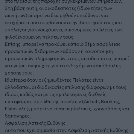
στο πλαίσια της παροχής συγκεκριμένων υπηρεσιών.
Στη βάση αυτή, οι οικοδεσπότες (ιδιοκτήτες των
ακινήτων) μπορεί να θεωρηθούν υπεύθυνοι για
ατυχήματα που συμβαίνουν στην ιδιοκτησία τους και
υπόλογοι για ενδεχόμενες οικονομικές απώλειες των
φιλοξενούμενων πελατών τους.
Επίσης, μπορεί να προκύψει κάποιο θέμα ασφάλειας
προσωπικών δεδομένων καθόσον η κοινοποίηση
προσωπικών πληροφοριών στους οικοδεσπότες μπορεί
να εγείρει ανησυχίες για το ενδεχόμενο κακόβουλης
χρήσης τους.
Ιδιαίτερα όταν οι ζημιωθέντες Πελάτες είναι
αλλοδαποί, οι διαδικασίες επίλυσης διαφορών με τους
ίδιους καθώς και με τις εμπλεκόμενες διεθνείς
πλατφόρμες προώθησης ακινήτων (Airbnb, Booking,
Flatio κλπ), μπορεί να είναι περίπλοκες, χρονοβόρες και
δαπανηρές.
Ασφάλιση Αστικής Ευθύνης
Αυτό που έχει σημασία στην Ασφάλιση Αστικής Ευθύνης