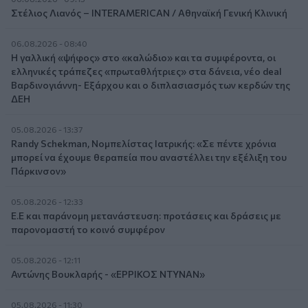
Στέλιος Λιανός – INTERAMERICAN / Αθηναϊκή Γενική Κλινική
06.08.2026 - 08:40
Η γαλλική «ψήφος» στο «καλώδιο» και τα συμφέροντα, οι
ελληνικές τράπεζες «πρωταθλήτριες» στα δάνεια, νέο deal
Βαρδινογιάννη- Εξάρχου και ο διπλασιασμός των κερδών της
ΔΕΗ
05.08.2026 - 13:37
Randy Schekman, Νομπελίστας Ιατρικής: «Σε πέντε χρόνια
μπορεί να έχουμε θεραπεία που αναστέλλει την εξέλιξη του
Πάρκινσον»
05.08.2026 - 12:33
Ε.Ε και παράνομη μετανάστευση: προτάσεις και δράσεις με
παρονομαστή το κοινό συμφέρον
05.08.2026 - 12:11
Αντώνης Βουκλαρής - «ΕΡΡΙΚΟΣ ΝΤΥΝΑΝ»
05.08.2026 - 11:30