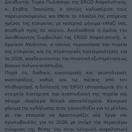
Διευθυντής Τομέα Πωλήσεων της ERGO Ασφαλιστικής,
κ. Στάθης Τσαούσης, ο οποίος καλωσόρισε τους
παρευρισκόμενους και έθεσε το πλαίσιο της επόμενης
ημέρας της εταιρείας, με κεντρικό μήνυμα «Μαζί σας,
σταθερά προς το αύριο». Ακολούθησε η ομιλία του
Διευθύνοντος Συμβούλου της ERGO Ασφαλιστικής, κ.
Ερρίκου Μοάτσου, ο οποίος παρουσίασε την πορεία
της εταιρείας και τις στρατηγικές προτεραιότητες για
το 2026, αναδεικνύοντας την ποιοτική εξυπηρέτηση ως
βασικό πυλώνα ανάπτυξης.
Παρά τις διεθνείς οικονομικές και γεωπολιτικές
αναταράξεις, καθώς και τις πιέσεις από τον
πληθωρισμό, η διοίκηση της ERGO υπογράμμισε ότι η
εταιρεία διατήρησε την αναπτυξιακή της πορεία και
πέτυχε ιδιαίτερα θετικά αποτελέσματα. Κεντρικό
μήνυμα της εκδήλωσης ήταν η αισιοδοξία για το μέλλον,
με την εταιρεία να προετοιμάζει νέα έργα και
πρωτοβουλίες για το 2026, με στόχο την περαιτέρω
ενίσχυση της θέσης της στην ελληνική ασφαλιστική