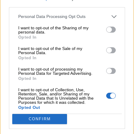
third parties.
06.08.2026 - 11:37
Μείωση ασφαλιστικών εισφορών ύψους 240 εκατ. ευρώ
Personal Data Processing Opt Outs
ζητούν οι έμποροι από την Κυβέρνηση
I want to opt-out of the Sharing of my
personal data.
06.08.2026 - 10:45
Opted In
Ευρώπη: Μπορεί η κλιματική αλλαγή να οδηγήσει σε
ενεργειακή κρίση;
I want to opt-out of the Sale of my
Personal Data.
Opted In
06.08.2026 - 09:15
Στέλιος Λιανός – INTERAMERICAN / Αθηναϊκή Γενική Κλινική
I want to opt-out of processing my
Personal Data for Targeted Advertising.
Opted In
06.08.2026 - 08:40
Η γαλλική «ψήφος» στο «καλώδιο» και τα συμφέροντα, οι
I want to opt-out of Collection, Use,
ελληνικές τράπεζες «πρωταθλήτριες» στα δάνεια, νέο deal
Retention, Sale, and/or Sharing of my
Personal Data that Is Unrelated with the
Βαρδινογιάννη- Εξάρχου και ο διπλασιασμός των κερδών της
Purposes for which it was collected.
ΔΕΗ
Opted Out
05.08.2026 - 13:37
CONFIRM
Randy Schekman, Νομπελίστας Ιατρικής: «Σε πέντε χρόνια
μπορεί να έχουμε θεραπεία που αναστέλλει την εξέλιξη του