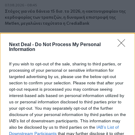
07.08.2026 - 08:45
Στόχος για νέα δάνεια 15 δισ. το 2026, η «ακτινογραφία» της
κερδοφορίας των τραπεζών, η δυναμική επιστροφή της
Metlen, μεγαλώνει ταχύτατα η CrediaBank
06.08.2026 - 22:39
10.000 φορές η διεθνής επιστημονική κοινότητα παρέπεμψε
Next Deal -
Do Not Process My Personal
στο έργο του – Ποιος είναι ο Έλληνας χειρουργός Χρήστος
Information
Κοντοβουνήσιος
If you wish to opt-out of the sale, sharing to third parties, or
06.08.2026 - 14:55
processing of your personal or sensitive information for
Μιχάλης Τάτσης, Insurance & Healthcare Analyst, διευθυντής
targeted advertising by us, please use the below opt-out
Επιχειρηματικής Ανάπτυξης Ομίλου HHG
section to confirm your selection. Please note that after your
opt-out request is processed you may continue seeing
06.08.2026 - 13:30
interest-based ads based on personal information utilized by
Όταν η επόμενη μέρα είναι στάχτη, τι θα πει ο Ασφαλιστικός
us or personal information disclosed to third parties prior to
Διαμεσολαβητής στον πελάτη κλάδου υγείας;
your opt-out. You may separately opt-out of the further
disclosure of your personal information by third parties on the
06.08.2026 - 12:22
IAB’s list of downstream participants. This information may
Kavita Patel - PhARMA Innovation Forum: Ένα στα πέντε
also be disclosed by us to third parties on the
IAB’s List of
καινοτόμα φάρμακα φτάνει τελικά στην Ελλάδα
Downstream Participants
that may further disclose it to other