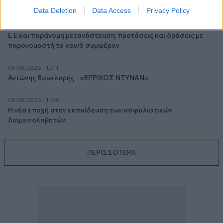
Πάρκινσον»
Data Deletion
Data Access
Privacy Policy
05.08.2026 - 12:33
Ε.Ε και παράνομη μετανάστευση: προτάσεις και δράσεις με
παρονομαστή το κοινό συμφέρον
05.08.2026 - 12:11
Αντώνης Βουκλαρής - «ΕΡΡΙΚΟΣ ΝΤΥΝΑΝ»
05.08.2026 - 11:30
Η νέα εποχή στην εκπαίδευση των ασφαλιστικών
διαμεσολαβητών
ΠΕΡΙΣΣΟΤΕΡΑ