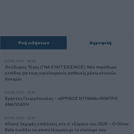
Ροή ειδήσεων
Δημοφιλή
07.08.2026 - 14:38
Θεόδωρος Τέγος (ΓΝΑ ΕΥΑΓΓΕΛΙΣΜΟΣ): Νέο παράθυρο
ελπίδας για τους ογκολογικούς ασθενείς μέσω κλινικών
δοκιμών
07.08.2026 - 13:16
Χρήστος Γεωργόπουλος – «ΕΡΡΙΚΟΣ ΝΤΥΝΑΝ»/ΚΕΝΤΡΟ
ΑΝΑΠΛΑΣΗ
07.08.2026 - 12:25
Allianz: Ισχυρές επιδόσεις στο α’ εξάμηνο του 2026 – Ο Oliver
Bäte συνδέει τα αποτελέσματα με το κλείσιμο του