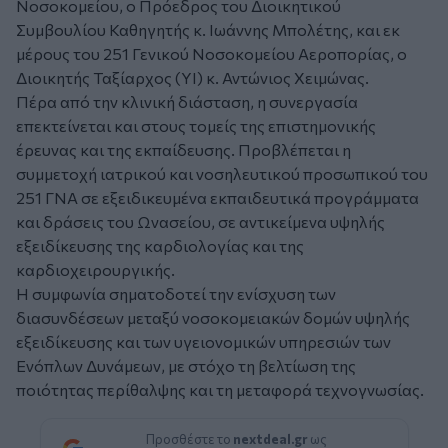
Νοσοκομείου, ο Πρόεδρος του Διοικητικού
Συμβουλίου Καθηγητής κ. Ιωάννης Μπολέτης, και εκ
μέρους του 251 Γενικού Νοσοκομείου Αεροπορίας, ο
Διοικητής Ταξίαρχος (ΥΙ) κ. Αντώνιος Χειμώνας.
Πέρα από την κλινική διάσταση, η συνεργασία
επεκτείνεται και στους τομείς της επιστημονικής
έρευνας και της εκπαίδευσης. Προβλέπεται η
συμμετοχή ιατρικού και νοσηλευτικού προσωπικού του
251 ΓΝΑ σε εξειδικευμένα εκπαιδευτικά προγράμματα
και δράσεις του Ωνασείου, σε αντικείμενα υψηλής
εξειδίκευσης της καρδιολογίας και της
καρδιοχειρουργικής.
Η συμφωνία σηματοδοτεί την ενίσχυση των
διασυνδέσεων μεταξύ νοσοκομειακών δομών υψηλής
εξειδίκευσης και των υγειονομικών υπηρεσιών των
Ενόπλων Δυνάμεων, με στόχο τη βελτίωση της
ποιότητας περίθαλψης και τη μεταφορά τεχνογνωσίας.
Προσθέστε το
nextdeal.gr
ως