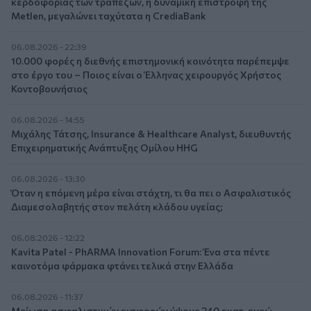
κερδοφορίας των τραπεζών, η δυναμική επιστροφή της
Metlen, μεγαλώνει ταχύτατα η CrediaBank
06.08.2026 - 22:39
10.000 φορές η διεθνής επιστημονική κοινότητα παρέπεμψε
στο έργο του – Ποιος είναι ο Έλληνας χειρουργός Χρήστος
Κοντοβουνήσιος
06.08.2026 - 14:55
Μιχάλης Τάτσης, Insurance & Healthcare Analyst, διευθυντής
Επιχειρηματικής Ανάπτυξης Ομίλου HHG
06.08.2026 - 13:30
Όταν η επόμενη μέρα είναι στάχτη, τι θα πει ο Ασφαλιστικός
Διαμεσολαβητής στον πελάτη κλάδου υγείας;
06.08.2026 - 12:22
Kavita Patel - PhARMA Innovation Forum: Ένα στα πέντε
καινοτόμα φάρμακα φτάνει τελικά στην Ελλάδα
06.08.2026 - 11:37
Μείωση ασφαλιστικών εισφορών ύψους 240 εκατ. ευρώ