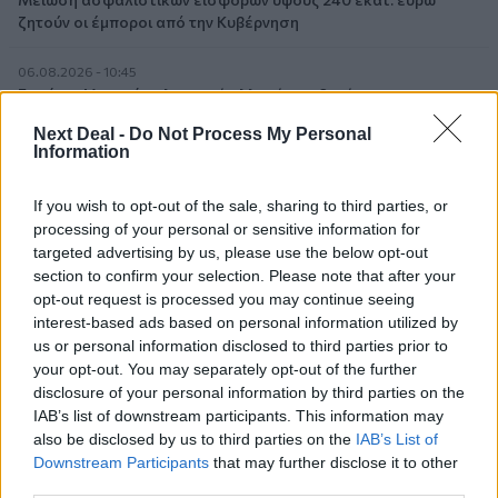
ζητούν οι έμποροι από την Κυβέρνηση
06.08.2026 - 10:45
Ευρώπη: Μπορεί η κλιματική αλλαγή να οδηγήσει σε
ενεργειακή κρίση;
Next Deal -
Do Not Process My Personal
Information
06.08.2026 - 09:15
Στέλιος Λιανός – INTERAMERICAN / Αθηναϊκή Γενική Κλινική
If you wish to opt-out of the sale, sharing to third parties, or
processing of your personal or sensitive information for
06.08.2026 - 08:40
targeted advertising by us, please use the below opt-out
Η γαλλική «ψήφος» στο «καλώδιο» και τα συμφέροντα, οι
section to confirm your selection. Please note that after your
ελληνικές τράπεζες «πρωταθλήτριες» στα δάνεια, νέο deal
opt-out request is processed you may continue seeing
Βαρδινογιάννη- Εξάρχου και ο διπλασιασμός των κερδών της
interest-based ads based on personal information utilized by
ΔΕΗ
us or personal information disclosed to third parties prior to
your opt-out. You may separately opt-out of the further
05.08.2026 - 13:37
disclosure of your personal information by third parties on the
Randy Schekman, Νομπελίστας Ιατρικής: «Σε πέντε χρόνια
IAB’s list of downstream participants. This information may
μπορεί να έχουμε θεραπεία που αναστέλλει την εξέλιξη του
also be disclosed by us to third parties on the
IAB’s List of
Πάρκινσον»
Downstream Participants
that may further disclose it to other
third parties.
05.08.2026 - 12:33