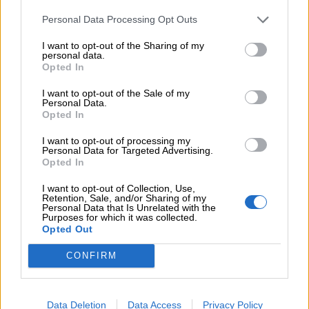
Ε.Ε και παράνομη μετανάστευση: προτάσεις και δράσεις με
Personal Data Processing Opt Outs
παρονομαστή το κοινό συμφέρον
I want to opt-out of the Sharing of my
personal data.
05.08.2026 - 12:11
Opted In
Αντώνης Βουκλαρής - «ΕΡΡΙΚΟΣ ΝΤΥΝΑΝ»
I want to opt-out of the Sale of my
05.08.2026 - 11:30
Personal Data.
Opted In
Η νέα εποχή στην εκπαίδευση των ασφαλιστικών
διαμεσολαβητών
I want to opt-out of processing my
Personal Data for Targeted Advertising.
Opted In
ΠΕΡΙΣΣΟΤΕΡΑ
I want to opt-out of Collection, Use,
Retention, Sale, and/or Sharing of my
Personal Data that Is Unrelated with the
Purposes for which it was collected.
Opted Out
CONFIRM
Data Deletion
Data Access
Privacy Policy