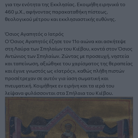
για την ενότητα της Εκκλησίας. Εκοιμήθη ειρηνικά το
460 μ.Χ., αφήνοντας παρακαταθήκη πίστεως,
θεολογικού μέτρου και εκκλησιαστικής ευθύνης.
Όσιος Αγαπητός ο Ιατρός
Ο Όσιος Αγαπητός έζησε τον 11ο αιώνα και ασκήτεψε
στη Λαύρα των Σπηλαίων του Κιέβου, κοντά στον Όσιος
Αντώνιος των Σπηλαίων. Ζώντας με προσευχή, νηστεία
και ταπείνωση, αξιώθηκε του χαρίσματος της θεραπείας
και έγινε γνωστός ως «Ιατρός», καθώς πλήθη πιστών
προσέτρεχαν σε αυτόν για ίαση σωματική και
πνευματική. Κοιμήθηκε εν ειρήνη και τα ιερά του
λείψανα φυλάσσονται στα Σπήλαια του Κιέβου.