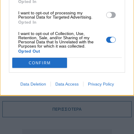
05.08.2026 - 08:37
Opted In
Ιωάννης Μπολέτης – ΩΝΑΣΕΙΟ
I want to opt-out of processing my
Personal Data for Targeted Advertising.
04.08.2026 - 15:33
Opted In
ERGO Hellas: Μέτρα στήριξης για τους πληγέντες
ασφαλισμένους της από τις πυρκαγιές
I want to opt-out of Collection, Use,
Retention, Sale, and/or Sharing of my
Personal Data that Is Unrelated with the
Purposes for which it was collected.
04.08.2026 - 12:40
Opted Out
Τράπεζα Κύπρου: Ενισχυμένες κατά 31% οι ασφαλιστικές
υπηρεσίες - Κέρδη €252 εκατ. (+7%) και ROTE 18.8% στο
CONFIRM
εξάμηνο
04.08.2026 - 11:49
Σπύρος Γεωργαράς - «ΥΓΕΙΑ» / Ερευνητικό και Θεραπευτικό
Data Deletion
Data Access
Privacy Policy
Ινστιτούτο ΟΦΘΑΛΜΟΣ
ΠΕΡΙΣΣΟΤΕΡΑ