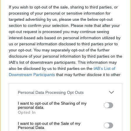
If you wish to opt-out of the sale, sharing to third parties, or
05.08.2026 - 10:50
processing of your personal or sensitive information for
Ξεκινούν οι αιτήσεις στο vouchers.gov.gr για το Πρόγραμμα
targeted advertising by us, please use the below opt-out
«Τουρισμός για όλους 2026-2027»
section to confirm your selection. Please note that after your
opt-out request is processed you may continue seeing
05.08.2026 - 10:19
interest-based ads based on personal information utilized by
WWF: Περισσότερα από 180.000 στρέμματα καμένων
us or personal information disclosed to third parties prior to
δασικών εκτάσεων στην Ελλάδα σε λίγες μόλις μέρες
your opt-out. You may separately opt-out of the further
disclosure of your personal information by third parties on the
05.08.2026 - 09:45
IAB’s list of downstream participants. This information may
Η Ελλάδα που αντιστέκεται και επιμένει να μην ασφαλίζεται!
also be disclosed by us to third parties on the
IAB’s List of
Downstream Participants
that may further disclose it to other
05.08.2026 - 09:20
third parties.
Καλοκαιρινό ταξίδι: Οι 8 συμβουλές που αξίζει να δώσει κάθε
ασφαλιστής στους πελάτες του
Personal Data Processing Opt Outs
05.08.2026 - 08:51
I want to opt-out of the Sharing of my
Το εκλογικό «καμπανάκι» της Goldman Sachs, η ισχυρή
personal data.
Opted In
πιστωτική επέκταση των ελληνικών τραπεζών, το «πάρτι»
στις αγορές, οι «κρυμμένες» αξίες της ΓΕΚ ΤΕΡΝΑ
I want to opt-out of the Sale of my
Personal Data.