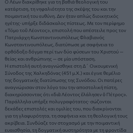
Ο Λέων διακρίθηκε για τη βαθιά θεολογική του
κατάρτιση, τη νηφαλιότητα της σκέψης του και την
ποιμαντική του ευθύνη. Δεν ήταν απλώς διοικητικός
ηγέτης· υπήρξε διδάσκαλος πίστεως. Με τον περίφημο
«Τόμο τοῦ Λέοντος», επιστολή που απέστειλε προς τον
Πατριάρχη Κωνσταντινουπόλεως Φλαβιανός
Κωνσταντινουπόλεως, διατύπωσε με σαφήνεια το
ορθόδοξο δόγμα περί των δύο φύσεων του Χριστού —
θείας και ανθρώπινης — σε μία υπόσταση.
Η επιστολή αυτή αναγνώσθηκε στη Δ΄ Οικουμενική
Σύνοδος της Χαλκηδόνας (451 μ.Χ.) και έγινε θεμέλιο
της δογματικής διατύπωσης της Συνόδου. Οι πατέρες
αναγνώρισαν στον λόγο του την αποστολική πίστη,
διακηρύσσοντας ότι «διὰ Λέοντος ἐλάλησεν ὁ Πέτρος».
Παράλληλα υπήρξε πολυγραφότατος· σώζονται
δεκάδες επιστολές και ομιλίες του, που διακρίνονται
για τη γλαφυρότητα, τη σαφήνεια και τη θεολογική τους
ακρίβεια. Συνδύαζε τον στοχασμό με την ποιμαντική
ευαισθησία, τη δογματική αυστηρότητα με τη φροντίδα