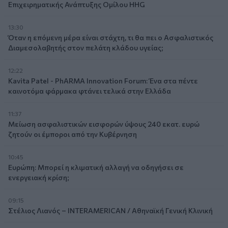
Επιχειρηματικής Ανάπτυξης Ομίλου HHG
13:30
Όταν η επόμενη μέρα είναι στάχτη, τι θα πει ο Ασφαλιστικός
Διαμεσολαβητής στον πελάτη κλάδου υγείας;
12:22
Kavita Patel - PhARMA Innovation Forum: Ένα στα πέντε
καινοτόμα φάρμακα φτάνει τελικά στην Ελλάδα
11:37
Μείωση ασφαλιστικών εισφορών ύψους 240 εκατ. ευρώ
ζητούν οι έμποροι από την Κυβέρνηση
10:45
Ευρώπη: Μπορεί η κλιματική αλλαγή να οδηγήσει σε
ενεργειακή κρίση;
09:15
Στέλιος Λιανός – INTERAMERICAN / Αθηναϊκή Γενική Κλινική