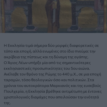
Η Εκκλησία τιμά σήμερα δύο μορφές διαφορετικές σε
τόπο και εποχή, αλλά ενωμένες στο ίδιο πνεύμα: την
ακρίβεια της πίστεως και τη δύναμη της αγάπης.
Ο Άγιος Λέων υπήρξε μία από τις σημαντικότερες
εκκλησιαστικές προσωπικότητες του 5ου αιώνα.
Ανέλαβε τον θρόνο της Ρώμης το 440 μ.Χ., σε μια εποχή
ταραχών, τόσο θεολογικών όσο και πολιτικών. Στα
χρόνια του αυτοκράτορα Μαρκιανός και της ευσεβούς
Πουλχερία, η Εκκλησία βρέθηκε αντιμέτωπη με έντονες
χριστολογικές διαμάχες που απειλούσαν την ενότητά
της.