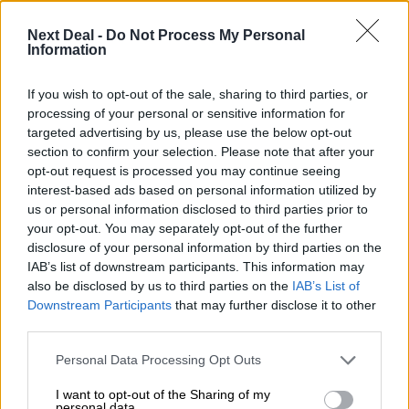
ελληνικές τράπεζες «πρωταθλήτριες» στα δάνεια, νέο deal
Βαρδινογιάννη- Εξάρχου και ο διπλασιασμός των κερδών της
Next Deal -
Do Not Process My Personal
ΔΕΗ
Information
05.08.2026 - 13:37
If you wish to opt-out of the sale, sharing to third parties, or
Randy Schekman, Νομπελίστας Ιατρικής: «Σε πέντε χρόνια
processing of your personal or sensitive information for
μπορεί να έχουμε θεραπεία που αναστέλλει την εξέλιξη του
targeted advertising by us, please use the below opt-out
Πάρκινσον»
section to confirm your selection. Please note that after your
opt-out request is processed you may continue seeing
05.08.2026 - 12:33
interest-based ads based on personal information utilized by
Ε.Ε και παράνομη μετανάστευση: προτάσεις και δράσεις με
us or personal information disclosed to third parties prior to
παρονομαστή το κοινό συμφέρον
your opt-out. You may separately opt-out of the further
disclosure of your personal information by third parties on the
05.08.2026 - 12:11
IAB’s list of downstream participants. This information may
Αντώνης Βουκλαρής - «ΕΡΡΙΚΟΣ ΝΤΥΝΑΝ»
also be disclosed by us to third parties on the
IAB’s List of
Downstream Participants
that may further disclose it to other
05.08.2026 - 11:30
third parties.
Η νέα εποχή στην εκπαίδευση των ασφαλιστικών
διαμεσολαβητών
Personal Data Processing Opt Outs
05.08.2026 - 10:50
I want to opt-out of the Sharing of my
personal data.