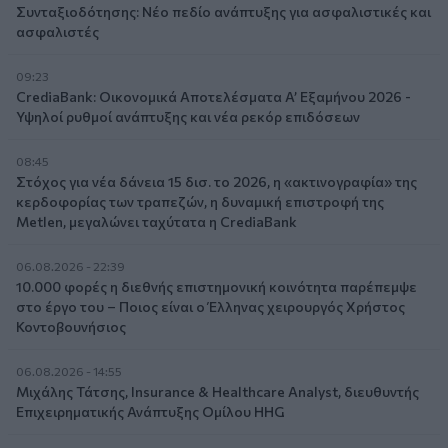
Συνταξιοδότησης: Νέο πεδίο ανάπτυξης για ασφαλιστικές και
ασφαλιστές
09:23
CrediaBank: Οικονομικά Αποτελέσματα A’ Εξαμήνου 2026 -
Υψηλοί ρυθμοί ανάπτυξης και νέα ρεκόρ επιδόσεων
08:45
Στόχος για νέα δάνεια 15 δισ. το 2026, η «ακτινογραφία» της
κερδοφορίας των τραπεζών, η δυναμική επιστροφή της
Metlen, μεγαλώνει ταχύτατα η CrediaBank
06.08.2026 - 22:39
10.000 φορές η διεθνής επιστημονική κοινότητα παρέπεμψε
στο έργο του – Ποιος είναι ο Έλληνας χειρουργός Χρήστος
Κοντοβουνήσιος
06.08.2026 - 14:55
Μιχάλης Τάτσης, Insurance & Healthcare Analyst, διευθυντής
Επιχειρηματικής Ανάπτυξης Ομίλου HHG