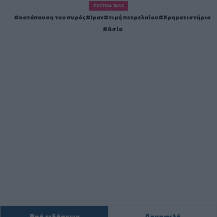
ΣΧΕΤΙΚΆ TAGS
κατάπαυση του πυρός
Ιραν
τιμή πετρελαίου
Χρηματιστήρια
Ασία
Ροή ειδήσεων
Δημοφιλή