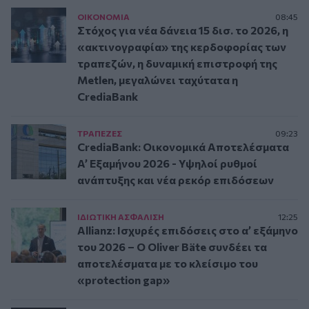
ΟΙΚΟΝΟΜΙΑ
08:45
Στόχος για νέα δάνεια 15 δισ. το 2026, η
«ακτινογραφία» της κερδοφορίας των
τραπεζών, η δυναμική επιστροφή της
Metlen, μεγαλώνει ταχύτατα η
CrediaBank
ΤΡAΠΕΖΕΣ
09:23
CrediaBank: Οικονομικά Αποτελέσματα
A’ Εξαμήνου 2026 - Υψηλοί ρυθμοί
ανάπτυξης και νέα ρεκόρ επιδόσεων
ΙΔΙΩΤΙΚΗ ΑΣΦAΛΙΣΗ
12:25
Allianz: Ισχυρές επιδόσεις στο α’ εξάμηνο
του 2026 – Ο Oliver Bäte συνδέει τα
αποτελέσματα με το κλείσιμο του
«protection gap»