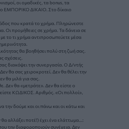
ισμοί, οι ομαδικές, τα bonus, τα
στο ΕΜΠΟΡΙΚΟ ΔΙΚΑΙΟ. Στο δίκαιο
λάδος που κρατά το χρήμα. Πληρώνεστε
α. Οι προμήθειες σε χρήμα. Τα δάνεια σε
 με το τι χρήμα αντιπροσωπεύετε μέσα
θημερινότητα.
κότητας θα βοηθήσει πολύ στη ζωή σας.
ς σχέσεις.
 σας διακόψει την συνεργασία. Ο Δ/ντής
Δεν θα σας χειροκροτεί. Δεν θα θέλει την
ν θα μιλά για σας.
. Δεν θα «μετράτε». Δεν θα είστε ο
είστε ΚΩΔΙΚΟΣ. Αριθμός. «Οι πολλοί»,
α την δούμε και οι πάνω και οι κάτω και
θα αλλάξει ποτέ!) έχει ένα ελάττωμα…:
που την διαφοροποιούν συνέχεια. Δεν