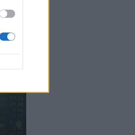
Sachs, η ισχυρή πιστωτική επέκταση
των ελληνικών τραπεζών, το «πάρτι»
στις αγορές, οι «κρυμμένες» αξίες της
ΓΕΚ ΤΕΡΝΑ
05.08.2026 - 08:37
Ιωάννης Μπολέτης – ΩΝΑΣΕΙΟ
04.08.2026 - 15:33
ERGO Hellas: Μέτρα στήριξης για τους
πληγέντες ασφαλισμένους της από τις
πυρκαγιές
04.08.2026 - 12:40
Τράπεζα Κύπρου: Ενισχυμένες κατά
31% οι ασφαλιστικές υπηρεσίες -
Κέρδη €252 εκατ. (+7%) και ROTE
18.8% στο εξάμηνο