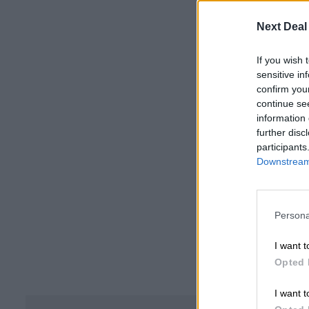
Next Deal
If you wish 
sensitive in
confirm you
continue se
information 
further disc
participants
Downstream 
Persona
I want t
Opted 
I want t