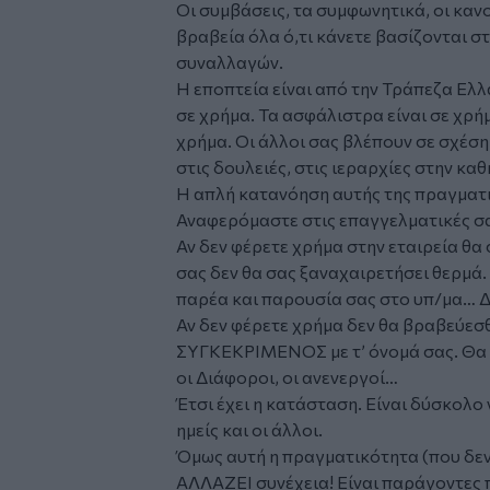
Οι συμβάσεις, τα συμφωνητικά, οι κανον
βραβεία όλα ό,τι κάνετε βασίζονται 
συναλλαγών.
Η εποπτεία είναι από την Τράπεζα Ελ
σε χρήμα. Τα ασφάλιστρα είναι σε χρήμ
χρήμα. Οι άλλοι σας βλέπουν σε σχέση
στις δουλειές, στις ιεραρχίες στην κα
Η απλή κατανόηση αυτής της πραγματι
Αναφερόμαστε στις επαγγελματικές σα
Αν δεν φέρετε χρήμα στην εταιρεία θα
σας δεν θα σας ξαναχαιρετήσει θερμά. 
παρέα και παρουσία σας στο υπ/μα… Δε
Αν δεν φέρετε χρήμα δεν θα βραβεύεσθε
ΣΥΓΚΕΚΡΙΜΕΝΟΣ με τ’ όνομά σας. Θα 
οι Διάφοροι, οι ανενεργοί…
Έτσι έχει η κατάσταση. Είναι δύσκολο ν
ημείς και οι άλλοι.
Όμως αυτή η πραγματικότητα (που δεν 
ΑΛΛΑΖΕΙ συνέχεια! Είναι παράγοντες 