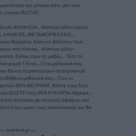
μια αίτηση και γίνεσαι κάτι. Δεν σου
αι γίνεσαι ΦΩΤΙΑ!
άτι σε ΑΚΙΝΗΣΙΑ… Κάποιοι άλλοι έχουν
ΤΑ, ΑΛΛΑΓΕΣ, ΜΕΤΑΜΟΡΦΩΣΕΙΣ…
άνουν θαύματα. Κάποιοι βλέπουν τους
ήνουν στο τίποτα… Κάποιοι άλλοι
οστά, δίπλα, πριν το μηδέν… Τότε το
 ένα μικρό 1 (ένα)…! Στα μηδενικά που
τόσο δα και πυρακτώνουν τα σύμπαντα!
τα «δήθεν» μηδενικά σας… Που οι
οκρατών ΔΕΝ ΜΕΤΡΑΝΕ. Βάλτε τους λίγο
πη και ΔΩΣΤΕ τους ΜΙΑ ΕΥΚΑΙΡΙΑ σήμερα…
γίνατε πλούσιοι με επιταγές 6ψήφιες και
ήστε λίγες ώρες τους κανονισμούς και θα
 το
nextdeal.gr
ως