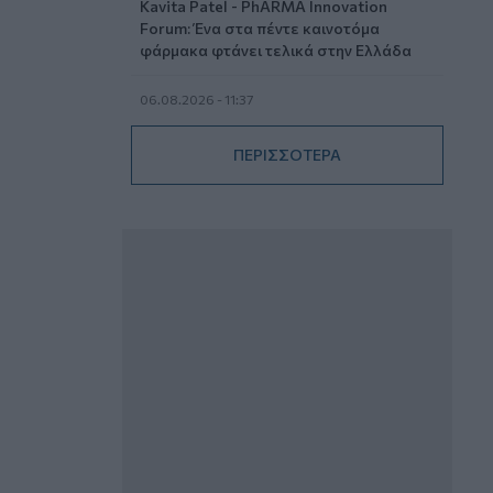
Kavita Patel - PhARMA Innovation
Forum: Ένα στα πέντε καινοτόμα
φάρμακα φτάνει τελικά στην Ελλάδα
06.08.2026 - 11:37
Μείωση ασφαλιστικών εισφορών
ύψους 240 εκατ. ευρώ ζητούν οι
ΠΕΡΙΣΣΟΤΕΡΑ
έμποροι από την Κυβέρνηση
06.08.2026 - 10:45
Ευρώπη: Μπορεί η κλιματική αλλαγή να
οδηγήσει σε ενεργειακή κρίση;
06.08.2026 - 09:15
Στέλιος Λιανός – INTERAMERICAN /
Αθηναϊκή Γενική Κλινική
06.08.2026 - 08:40
Η γαλλική «ψήφος» στο «καλώδιο» και
τα συμφέροντα, οι ελληνικές τράπεζες
«πρωταθλήτριες» στα δάνεια, νέο deal
Βαρδινογιάννη- Εξάρχου και ο