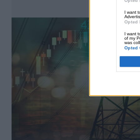
Opted 
Σ
I want 
Advertis
Opted 
I want t
of my P
was col
Opted 