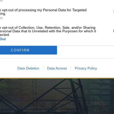
In
υνεχής ροή
to opt-out of processing my Personal Data for Targeted
ing.
In
o opt-out of Collection, Use, Retention, Sale, and/or Sharing
ersonal Data that Is Unrelated with the Purposes for which it
lected.
Out
CONFIRM
Data Deletion
Data Access
Privacy Policy