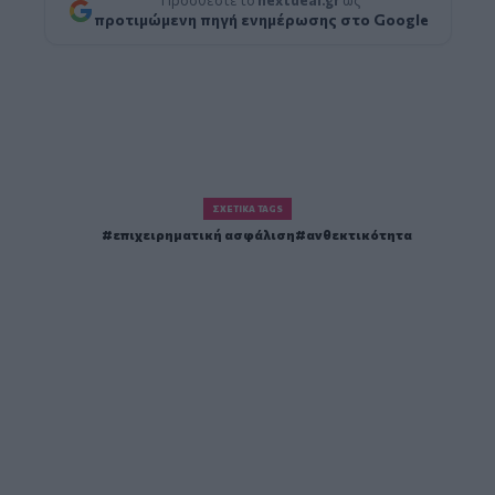
Προσθέστε το
nextdeal.gr
ως
προτιμώμενη πηγή ενημέρωσης στο Google
ΣΧΕΤΙΚΆ TAGS
επιχειρηματική ασφάλιση
ανθεκτικότητα