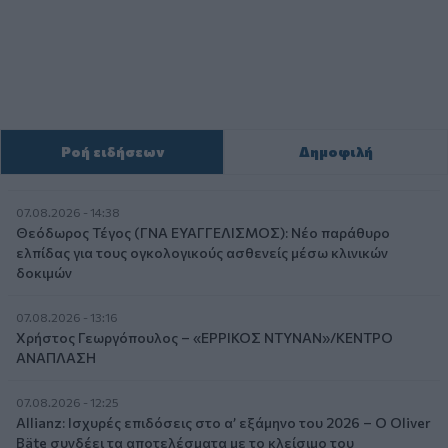
Ροή ειδήσεων
Δημοφιλή
07.08.2026 - 14:38
Θεόδωρος Τέγος (ΓΝΑ ΕΥΑΓΓΕΛΙΣΜΟΣ): Νέο παράθυρο
ελπίδας για τους ογκολογικούς ασθενείς μέσω κλινικών
δοκιμών
07.08.2026 - 13:16
Χρήστος Γεωργόπουλος – «ΕΡΡΙΚΟΣ ΝΤΥΝΑΝ»/ΚΕΝΤΡΟ
ΑΝΑΠΛΑΣΗ
07.08.2026 - 12:25
Allianz: Ισχυρές επιδόσεις στο α’ εξάμηνο του 2026 – Ο Oliver
Bäte συνδέει τα αποτελέσματα με το κλείσιμο του