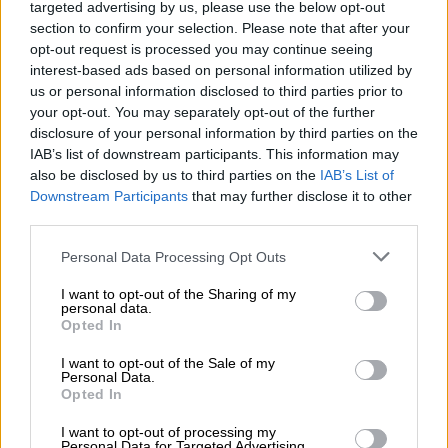
targeted advertising by us, please use the below opt-out
Μείωση ασφαλιστικών εισφορών ύψους 240 εκατ. ευρώ
section to confirm your selection. Please note that after your
ζητούν οι έμποροι από την Κυβέρνηση
opt-out request is processed you may continue seeing
interest-based ads based on personal information utilized by
06.08.2026 - 10:45
us or personal information disclosed to third parties prior to
Ευρώπη: Μπορεί η κλιματική αλλαγή να οδηγήσει σε
your opt-out. You may separately opt-out of the further
ενεργειακή κρίση;
disclosure of your personal information by third parties on the
IAB’s list of downstream participants. This information may
06.08.2026 - 09:15
also be disclosed by us to third parties on the
IAB’s List of
Στέλιος Λιανός – INTERAMERICAN / Αθηναϊκή Γενική Κλινική
Downstream Participants
that may further disclose it to other
third parties.
06.08.2026 - 08:40
Η γαλλική «ψήφος» στο «καλώδιο» και τα συμφέροντα, οι
Personal Data Processing Opt Outs
ελληνικές τράπεζες «πρωταθλήτριες» στα δάνεια, νέο deal
Βαρδινογιάννη- Εξάρχου και ο διπλασιασμός των κερδών της
I want to opt-out of the Sharing of my
ΔΕΗ
personal data.
Opted In
05.08.2026
I want to opt-out of the Sale of my
Randy Schekman, Νομπελίστας Ιατρικής: «Σε πέντε χρόνια
Personal Data.
μπορεί να έχουμε θεραπεία που αναστέλλει την εξέλιξη του
Opted In
Πάρκινσον»
I want to opt-out of processing my
Personal Data for Targeted Advertising.