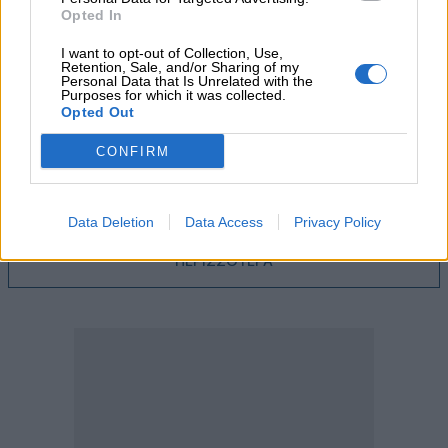
05.08.2026
Opted In
Ε.Ε και παράνομη μετανάστευση: προτάσεις και δράσεις με
παρονομαστή το κοινό συμφέρον
I want to opt-out of Collection, Use,
Retention, Sale, and/or Sharing of my
Personal Data that Is Unrelated with the
05.08.2026
Purposes for which it was collected.
Αντώνης Βουκλαρής - «ΕΡΡΙΚΟΣ ΝΤΥΝΑΝ»
Opted Out
CONFIRM
05.08.2026
Η νέα εποχή στην εκπαίδευση των ασφαλιστικών
διαμεσολαβητών
Data Deletion
Data Access
Privacy Policy
ΠΕΡΙΣΣΟΤΕΡΑ