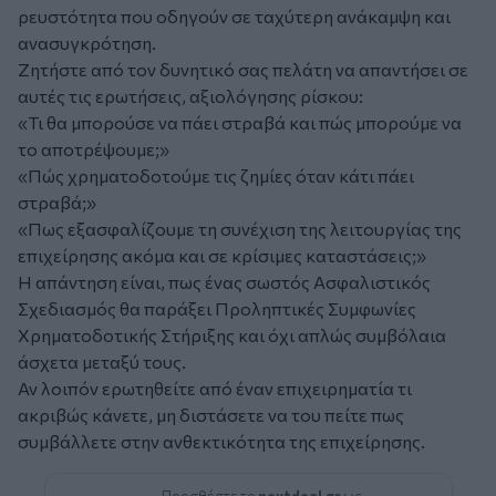
ρευστότητα που οδηγούν σε ταχύτερη ανάκαμψη και
ανασυγκρότηση.
Ζητήστε από τον δυνητικό σας πελάτη να απαντήσει σε
αυτές τις ερωτήσεις, αξιολόγησης ρίσκου:
«Τι θα μπορούσε να πάει στραβά και πώς μπορούμε να
το αποτρέψουμε;»
«Πώς χρηματοδοτούμε τις ζημίες όταν κάτι πάει
στραβά;»
«Πως εξασφαλίζουμε τη συνέχιση της λειτουργίας της
επιχείρησης ακόμα και σε κρίσιμες καταστάσεις;»
Η απάντηση είναι, πως ένας σωστός Ασφαλιστικός
Σχεδιασμός θα παράξει Προληπτικές Συμφωνίες
Χρηματοδοτικής Στήριξης και όχι απλώς συμβόλαια
άσχετα μεταξύ τους.
Αν λοιπόν ερωτηθείτε από έναν επιχειρηματία τι
ακριβώς κάνετε, μη διστάσετε να του πείτε πως
συμβάλλετε στην ανθεκτικότητα της επιχείρησης.