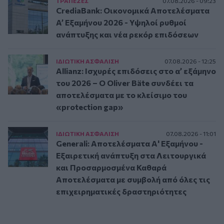
ΤΡAΠΕΖΕΣ
07.08.2026 - 09:23
CrediaBank: Οικονομικά Αποτελέσματα
A’ Εξαμήνου 2026 - Υψηλοί ρυθμοί
ανάπτυξης και νέα ρεκόρ επιδόσεων
ΙΔΙΩΤΙΚΗ ΑΣΦAΛΙΣΗ
07.08.2026 - 12:25
Allianz: Ισχυρές επιδόσεις στο α’ εξάμηνο
του 2026 – Ο Oliver Bäte συνδέει τα
αποτελέσματα με το κλείσιμο του
«protection gap»
ΙΔΙΩΤΙΚΗ ΑΣΦAΛΙΣΗ
07.08.2026 - 11:01
Generali: Αποτελέσματα Α' Εξαμήνου -
Εξαιρετική ανάπτυξη στα Λειτουργικά
και Προσαρμοσμένα Καθαρά
Αποτελέσματα με συμβολή από όλες τις
επιχειρηματικές δραστηριότητες