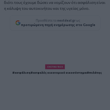
διότι τους έχουμε δώσει να νομίζουν ότι ασφάλιση είναι
η κάλυψη του αυτοκινήτου και της υγείας μόνο.
Προσθέστε το
nextdeal.gr
ως
προτιμώμενη πηγή ενημέρωσης στο Google
ΣΧΕΤΙΚΆ TAGS
ασφάλιση
ασφαλές οικονομικό οικοσύστημα
πελάτης