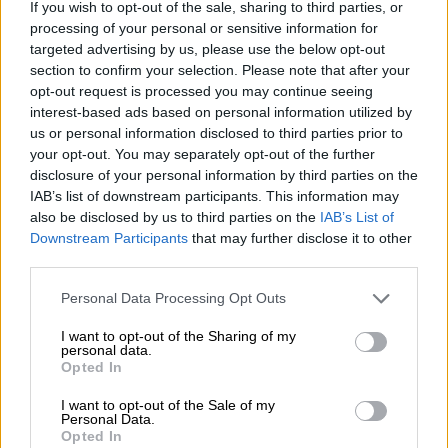
Kavita Patel - PhARMA Innovation Forum: Ένα στα πέντε
If you wish to opt-out of the sale, sharing to third parties, or
καινοτόμα φάρμακα φτάνει τελικά στην Ελλάδα
processing of your personal or sensitive information for
targeted advertising by us, please use the below opt-out
section to confirm your selection. Please note that after your
06.08.2026 - 11:37
opt-out request is processed you may continue seeing
Μείωση ασφαλιστικών εισφορών ύψους 240 εκατ. ευρώ
ζητούν οι έμποροι από την Κυβέρνηση
interest-based ads based on personal information utilized by
us or personal information disclosed to third parties prior to
your opt-out. You may separately opt-out of the further
06.08.2026 - 10:45
disclosure of your personal information by third parties on the
Ευρώπη: Μπορεί η κλιματική αλλαγή να οδηγήσει σε
IAB’s list of downstream participants. This information may
ενεργειακή κρίση;
also be disclosed by us to third parties on the
IAB’s List of
Downstream Participants
that may further disclose it to other
06.08.2026 - 09:15
third parties.
Στέλιος Λιανός – INTERAMERICAN / Αθηναϊκή Γενική Κλινική
Personal Data Processing Opt Outs
06.08.2026 - 08:40
Η γαλλική «ψήφος» στο «καλώδιο» και τα συμφέροντα, οι
I want to opt-out of the Sharing of my
ελληνικές τράπεζες «πρωταθλήτριες» στα δάνεια, νέο deal
personal data.
Βαρδινογιάννη- Εξάρχου και ο διπλασιασμός των κερδών της
Opted In
ΔΕΗ
I want to opt-out of the Sale of my
Personal Data.
05.08.2026 - 13:37
Opted In