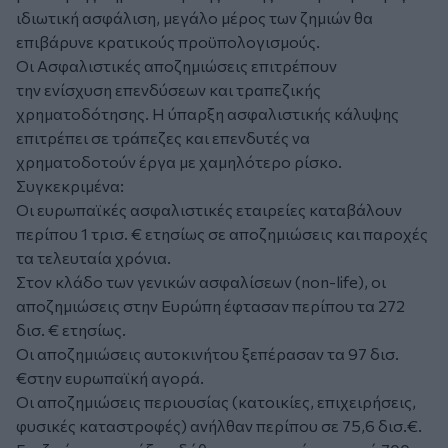
ιδιωτική ασφάλιση, μεγάλο μέρος των ζημιών θα
επιβάρυνε κρατικούς προϋπολογισμούς.
Οι Ασφαλιστικές αποζημιώσεις επιτρέπουν
την ενίσχυση επενδύσεων και τραπεζικής
χρηματοδότησης. Η ύπαρξη ασφαλιστικής κάλυψης
επιτρέπει σε τράπεζες και επενδυτές να
χρηματοδοτούν έργα με χαμηλότερο ρίσκο.
Συγκεκριμένα:
Οι ευρωπαϊκές ασφαλιστικές εταιρείες καταβάλουν
περίπου 1 τρισ. € ετησίως σε αποζημιώσεις και παροχές
τα τελευταία χρόνια.
Στον κλάδο των γενικών ασφαλίσεων (non-life), οι
αποζημιώσεις στην Ευρώπη έφτασαν περίπου τα 272
δισ. € ετησίως.
Οι αποζημιώσεις αυτοκινήτου ξεπέρασαν τα 97 δισ.
€στην ευρωπαϊκή αγορά.
Οι αποζημιώσεις περιουσίας (κατοικίες, επιχειρήσεις,
φυσικές καταστροφές) ανήλθαν περίπου σε 75,6 δισ.€.