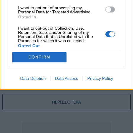
Randy Schekman, Νομπελίστας Ιατρικής: «Σε πέντε χρόνια
μπορεί να έχουμε θεραπεία που αναστέλλει την εξέλιξη του
I want to opt-out of processing my
Personal Data for Targeted Advertising.
Πάρκινσον»
Opted In
05.08.2026 - 12:33
I want to opt-out of Collection, Use,
Ε.Ε και παράνομη μετανάστευση: προτάσεις και δράσεις με
Retention, Sale, and/or Sharing of my
Personal Data that Is Unrelated with the
παρονομαστή το κοινό συμφέρον
Purposes for which it was collected.
Opted Out
05.08.2026 - 12:11
CONFIRM
Αντώνης Βουκλαρής - «ΕΡΡΙΚΟΣ ΝΤΥΝΑΝ»
05.08.2026 - 11:30
Η νέα εποχή στην εκπαίδευση των ασφαλιστικών
Data Deletion
Data Access
Privacy Policy
διαμεσολαβητών
ΠΕΡΙΣΣΟΤΕΡΑ