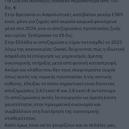
Για ζωή και συντάξεις δόθηκαν περισσότερα από 700
δις. €
Στην Βρετανία οι Ασφαλιστικές κατέβαλαν ρεκόρ £585
εκατ. μόνο για ζημιές από ακραία καιρικά φαινόμενα
μέσα στο 2024, ενώ οι αποζημιώσεις προστασίας ζωής
και υγείας ξεπέρασαν τα £8 δις.
Στην Ελλάδα οι αποζημιώσεις είχαν εκτιναχθεί το 2023
λόγω της κακοκαιρίας Daniel, δείχνοντας πώς η ιδιωτική
ασφάλιση λειτούργησε ως μηχανισμός άμεσης
οικονομικής στήριξης μετά από φυσική καταστροφή.
Ακόμα και κλάδοι που δεν τους σκεφτόμαστε συχνά
όπως αυτός της νομικής προστασίας ή της αστικής
ευθύνης, έδειξαν το πόσο σημαντικοί είναι δίνοντας
αποζημιώσεις 2,42 εκατ.€ και 2,6 εκατ.€ αντίστοιχα.
Οι αποζημιώσεις αυτές λειτουργούν ως άμεση ένεση
ρευστότητας στην πραγματική οικονομία και
συμβάλλουν στη διατήρηση της οικονομικής
σταθερότητας.
Καλό όμως είναι να το γνωρίζουν και οι πελάτες μας,