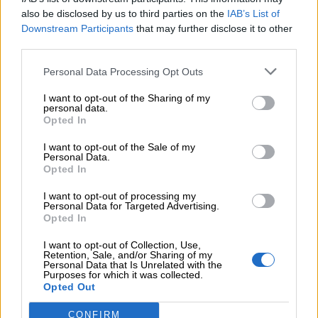
also be disclosed by us to third parties on the
IAB’s List of
«Τουρισμός για όλους 2026-2027»
Downstream Participants
that may further disclose it to other
third parties.
05.08.2026 - 10:19
WWF: Περισσότερα από 180.000 στρέμματα καμένων
Personal Data Processing Opt Outs
δασικών εκτάσεων στην Ελλάδα σε λίγες μόλις μέρες
I want to opt-out of the Sharing of my
05.08.2026 - 09:45
personal data.
Opted In
Η Ελλάδα που αντιστέκεται και επιμένει να μην ασφαλίζεται!
I want to opt-out of the Sale of my
05.08.2026 - 09:20
Personal Data.
Καλοκαιρινό ταξίδι: Οι 8 συμβουλές που αξίζει να δώσει κάθε
Opted In
ασφαλιστής στους πελάτες του
I want to opt-out of processing my
Personal Data for Targeted Advertising.
05.08.2026 - 08:51
Opted In
Το εκλογικό «καμπανάκι» της Goldman Sachs, η ισχυρή
πιστωτική επέκταση των ελληνικών τραπεζών, το «πάρτι»
I want to opt-out of Collection, Use,
Retention, Sale, and/or Sharing of my
στις αγορές, οι «κρυμμένες» αξίες της ΓΕΚ ΤΕΡΝΑ
Personal Data that Is Unrelated with the
Purposes for which it was collected.
Opted Out
05.08.2026 - 08:37
Ιωάννης Μπολέτης – ΩΝΑΣΕΙΟ
CONFIRM