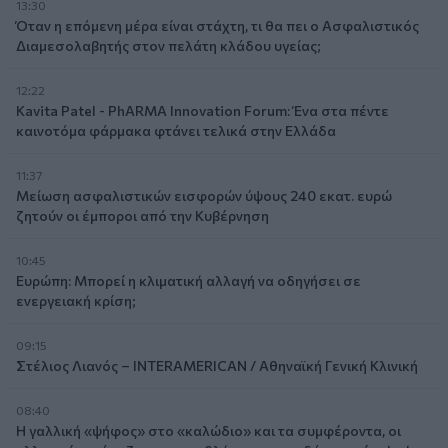
13:30
Όταν η επόμενη μέρα είναι στάχτη, τι θα πει ο Ασφαλιστικός
Διαμεσολαβητής στον πελάτη κλάδου υγείας;
12:22
Kavita Patel - PhARMA Innovation Forum: Ένα στα πέντε
καινοτόμα φάρμακα φτάνει τελικά στην Ελλάδα
11:37
Μείωση ασφαλιστικών εισφορών ύψους 240 εκατ. ευρώ
ζητούν οι έμποροι από την Κυβέρνηση
10:45
Ευρώπη: Μπορεί η κλιματική αλλαγή να οδηγήσει σε
ενεργειακή κρίση;
09:15
Στέλιος Λιανός – INTERAMERICAN / Αθηναϊκή Γενική Κλινική
08:40
Η γαλλική «ψήφος» στο «καλώδιο» και τα συμφέροντα, οι