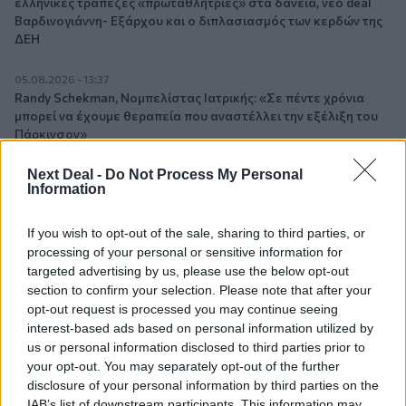
ελληνικές τράπεζες «πρωταθλήτριες» στα δάνεια, νέο deal
Βαρδινογιάννη- Εξάρχου και ο διπλασιασμός των κερδών της
ΔΕΗ
05.08.2026 - 13:37
Randy Schekman, Νομπελίστας Ιατρικής: «Σε πέντε χρόνια
μπορεί να έχουμε θεραπεία που αναστέλλει την εξέλιξη του
Πάρκινσον»
Next Deal -
Do Not Process My Personal
05.08.2026 - 12:33
Information
Ε.Ε και παράνομη μετανάστευση: προτάσεις και δράσεις με
παρονομαστή το κοινό συμφέρον
If you wish to opt-out of the sale, sharing to third parties, or
processing of your personal or sensitive information for
05.08.2026 - 12:11
Αντώνης Βουκλαρής - «ΕΡΡΙΚΟΣ ΝΤΥΝΑΝ»
targeted advertising by us, please use the below opt-out
section to confirm your selection. Please note that after your
opt-out request is processed you may continue seeing
05.08.2026 - 11:30
interest-based ads based on personal information utilized by
Η νέα εποχή στην εκπαίδευση των ασφαλιστικών
διαμεσολαβητών
us or personal information disclosed to third parties prior to
your opt-out. You may separately opt-out of the further
disclosure of your personal information by third parties on the
05.08.2026 - 10:50
IAB’s list of downstream participants. This information may
Ξεκινούν οι αιτήσεις στο vouchers.gov.gr για το Πρόγραμμα