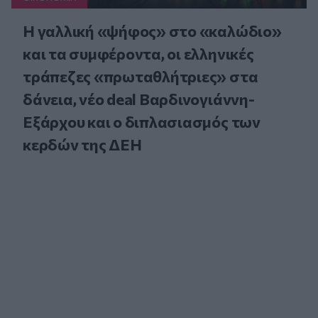
Η γαλλική «ψήφος» στο «καλώδιο»
και τα συμφέροντα, οι ελληνικές
τράπεζες «πρωταθλήτριες» στα
δάνεια, νέο deal Βαρδινογιάννη-
Εξάρχου και ο διπλασιασμός των
κερδών της ΔΕΗ