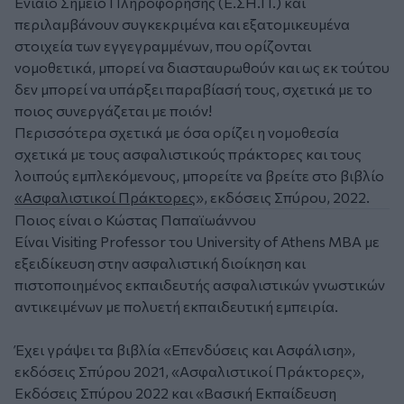
Ενιαίο Σημείο Πληροφόρησης (Ε.ΣΗ.Π.) και
περιλαμβάνουν συγκεκριμένα και εξατομικευμένα
στοιχεία των εγγεγραμμένων, που ορίζονται
νομοθετικά, μπορεί να διασταυρωθούν και ως εκ τούτου
δεν μπορεί να υπάρξει παραβίασή τους, σχετικά με το
ποιος συνεργάζεται με ποιόν!
Περισσότερα σχετικά με όσα ορίζει η νομοθεσία
σχετικά με τους ασφαλιστικούς πράκτορες και τους
λοιπούς εμπλεκόμενους, μπορείτε να βρείτε στο βιβλίο
«Ασφαλιστικοί Πράκτορες
», εκδόσεις Σπύρου, 2022.
Ποιος είναι ο Κώστας Παπαϊωάννου
Είναι Visiting Professor του University of Athens MBA με
εξειδίκευση στην ασφαλιστική διοίκηση και
πιστοποιημένος εκπαιδευτής ασφαλιστικών γνωστικών
αντικειμένων με πολυετή εκπαιδευτική εμπειρία.
Έχει γράψει τα βιβλία «Επενδύσεις και Ασφάλιση»,
εκδόσεις Σπύρου 2021, «Ασφαλιστικοί Πράκτορες»,
Εκδόσεις Σπύρου 2022 και «Βασική Εκπαίδευση