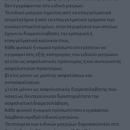
δεν εγγράφονται στο ειδικό μητρώο.
Το ειδικό μητρώο τηρείται από τα επαγγελματικά
επιμελητήρια ή από τα επαγγελματικά τμήματα των
ενιαίων επιμελητηρίων, στην περιφέρεια των οποίων
έχουν οι διαμεσολαβητές την εμπορική ή
επαγγελματική κατοικία τους.
Κάθε φυσικό ή νομικό πρόσωπο επιτρέπεται να
εγγραφεί στις εξής κατηγορίες του ειδικού μητρώου:
α) είτε ως ασφαλιστικός πράκτορας ή και συντονιστής
ασφαλιστικών πρακτόρων,
β) είτε μόνον ως μεσίτης ασφαλίσεων και
αντασφαλίσεων,
γ) είτε μόνον ως ασφαλιστικός διαμεσολαβητής που
ασκεί ως δευτερεύουσα δραστηριότητα την
ασφαλιστική διαμεσολάβηση.
Κάθε φυσικό ή νομικό πρόσωπο που εγγράφεται
λαμβάνει αριθμό ειδικού μητρώου.
Τα στοιχεία των ειδικών μητρώων δημοσιεύονται στο