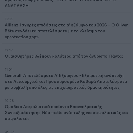
ΑΝΑΠΛΑΣΗ
12:25
Allianz: Ισχυρές επιδόσεις στο α’ εξάμηνο του 2026 – Ο Oliver
Bäte συνδέει τα αποτελέσματα με το κλείσιμο του
«protection gap»
12:12
Οι αισθητήρες βλέπουν καλύτερα από τον άνθρωπο. Πάντα;
11:01
Generali: Αποτελέσματα Α' Εξαμήνου - Εξαιρετική ανάπτυξη
στα Λειτουργικά και Προσαρμοσμένα Καθαρά Αποτελέσματα
με συμβολή από όλες τις επιχειρηματικές δραστηριότητες
10:28
Ομαδικά Ασφαλιστικά προϊόντα Επαγγελματικής
Συνταξιοδότησης: Νέο πεδίο ανάπτυξης για ασφαλιστικές και
ασφαλιστές
09:23