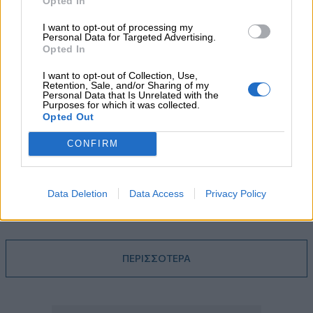
Opted In
05.08.2026 - 13:37
Randy Schekman, Νομπελίστας Ιατρικής: «Σε πέντε χρόνια
I want to opt-out of processing my
μπορεί να έχουμε θεραπεία που αναστέλλει την εξέλιξη του
Personal Data for Targeted Advertising.
Πάρκινσον»
Opted In
I want to opt-out of Collection, Use,
05.08.2026 - 12:33
Retention, Sale, and/or Sharing of my
Ε.Ε και παράνομη μετανάστευση: προτάσεις και δράσεις με
Personal Data that Is Unrelated with the
Purposes for which it was collected.
παρονομαστή το κοινό συμφέρον
Opted Out
05.08.2026 - 12:11
CONFIRM
Αντώνης Βουκλαρής - «ΕΡΡΙΚΟΣ ΝΤΥΝΑΝ»
05.08.2026 - 11:30
Data Deletion
Data Access
Privacy Policy
Η νέα εποχή στην εκπαίδευση των ασφαλιστικών
διαμεσολαβητών
ΠΕΡΙΣΣΟΤΕΡΑ