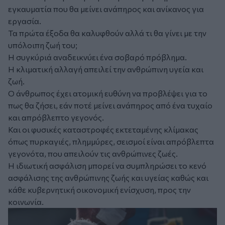
εγκαυματία που θα μείνει ανάπηρος και ανίκανος για
εργασία.
Τα πρώτα έξοδα θα καλυφθούν αλλά τι θα γίνει με την
υπόλοιπη ζωή του;
Η συγκύριά αναδεικνύει ένα σοβαρό πρόβλημα.
Η κλιματική αλλαγή απειλεί την ανθρώπινη υγεία και
ζωή.
Ο άνθρωπος έχει ατομική ευθύνη να προβλέψει για το
πως θα ζήσει, εάν ποτέ μείνει ανάπηρος από ένα τυχαίο
και απρόβλεπτο γεγονός.
Και οι φυσικές καταστροφές εκτεταμένης κλίμακας
όπως πυρκαγιές, πλημμύρες, σεισμοί είναι απρόβλεπτα
γεγονότα, που απειλούν τις ανθρώπινες ζωές.
Η ιδιωτική ασφάλιση μπορεί να συμπληρώσει το κενό
ασφάλισης της ανθρώπινης ζωής και υγείας καθώς και
κάθε κυβερνητική οικονομική ενίσχυση, προς την
κοινωνία.