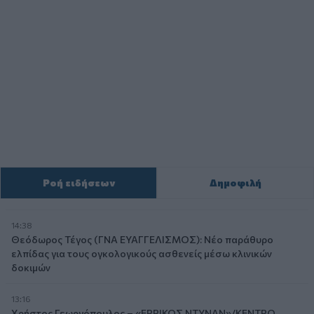
Ροή ειδήσεων
Δημοφιλή
14:38
Θεόδωρος Τέγος (ΓΝΑ ΕΥΑΓΓΕΛΙΣΜΟΣ): Νέο παράθυρο
ελπίδας για τους ογκολογικούς ασθενείς μέσω κλινικών
δοκιμών
13:16
Χρήστος Γεωργόπουλος – «ΕΡΡΙΚΟΣ ΝΤΥΝΑΝ»/ΚΕΝΤΡΟ