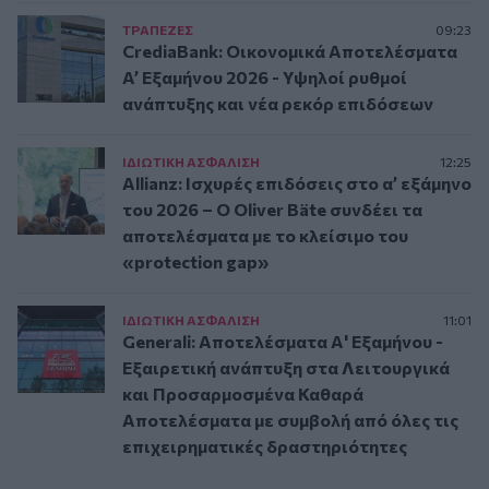
ΤΡAΠΕΖΕΣ
09:23
CrediaBank: Οικονομικά Αποτελέσματα
A’ Εξαμήνου 2026 - Υψηλοί ρυθμοί
ανάπτυξης και νέα ρεκόρ επιδόσεων
ΙΔΙΩΤΙΚΗ ΑΣΦAΛΙΣΗ
12:25
Allianz: Ισχυρές επιδόσεις στο α’ εξάμηνο
του 2026 – Ο Oliver Bäte συνδέει τα
αποτελέσματα με το κλείσιμο του
«protection gap»
ΙΔΙΩΤΙΚΗ ΑΣΦAΛΙΣΗ
11:01
Generali: Αποτελέσματα Α' Εξαμήνου -
Εξαιρετική ανάπτυξη στα Λειτουργικά
και Προσαρμοσμένα Καθαρά
Αποτελέσματα με συμβολή από όλες τις
επιχειρηματικές δραστηριότητες