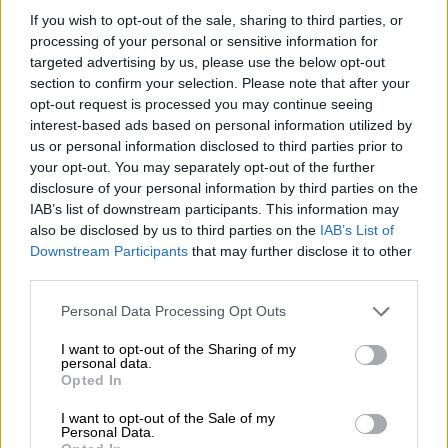
06.08.2026 - 12:22
If you wish to opt-out of the sale, sharing to third parties, or
Kavita Patel - PhARMA Innovation Forum: Ένα στα πέντε
processing of your personal or sensitive information for
καινοτόμα φάρμακα φτάνει τελικά στην Ελλάδα
targeted advertising by us, please use the below opt-out
section to confirm your selection. Please note that after your
06.08.2026 - 11:37
opt-out request is processed you may continue seeing
Μείωση ασφαλιστικών εισφορών ύψους 240 εκατ. ευρώ
interest-based ads based on personal information utilized by
ζητούν οι έμποροι από την Κυβέρνηση
us or personal information disclosed to third parties prior to
your opt-out. You may separately opt-out of the further
06.08.2026 - 10:45
disclosure of your personal information by third parties on the
Ευρώπη: Μπορεί η κλιματική αλλαγή να οδηγήσει σε
IAB’s list of downstream participants. This information may
ενεργειακή κρίση;
also be disclosed by us to third parties on the
IAB’s List of
Downstream Participants
that may further disclose it to other
06.08.2026 - 09:15
third parties.
Στέλιος Λιανός – INTERAMERICAN / Αθηναϊκή Γενική Κλινική
Personal Data Processing Opt Outs
06.08.2026 - 08:40
I want to opt-out of the Sharing of my
Η γαλλική «ψήφος» στο «καλώδιο» και τα συμφέροντα, οι
personal data.
ελληνικές τράπεζες «πρωταθλήτριες» στα δάνεια, νέο deal
Opted In
Βαρδινογιάννη- Εξάρχου και ο διπλασιασμός των κερδών της
ΔΕΗ
I want to opt-out of the Sale of my
Personal Data.