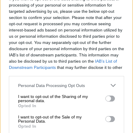
WWF: Περισσότερα από 180.000 στρέμματα καμένων
processing of your personal or sensitive information for
δασικών εκτάσεων στην Ελλάδα σε λίγες μόλις μέρες
targeted advertising by us, please use the below opt-out
section to confirm your selection. Please note that after your
05.08.2026 - 09:45
opt-out request is processed you may continue seeing
Η Ελλάδα που αντιστέκεται και επιμένει να μην ασφαλίζεται!
interest-based ads based on personal information utilized by
us or personal information disclosed to third parties prior to
your opt-out. You may separately opt-out of the further
05.08.2026 - 09:20
Καλοκαιρινό ταξίδι: Οι 8 συμβουλές που αξίζει να δώσει κάθε
disclosure of your personal information by third parties on the
ασφαλιστής στους πελάτες του
IAB’s list of downstream participants. This information may
also be disclosed by us to third parties on the
IAB’s List of
Downstream Participants
that may further disclose it to other
05.08.2026 - 08:51
third parties.
Το εκλογικό «καμπανάκι» της Goldman Sachs, η ισχυρή
πιστωτική επέκταση των ελληνικών τραπεζών, το «πάρτι»
Personal Data Processing Opt Outs
στις αγορές, οι «κρυμμένες» αξίες της ΓΕΚ ΤΕΡΝΑ
I want to opt-out of the Sharing of my
05.08.2026 - 08:37
personal data.
Ιωάννης Μπολέτης – ΩΝΑΣΕΙΟ
Opted In
I want to opt-out of the Sale of my
04.08.2026 - 15:33
Personal Data.
ERGO Hellas: Μέτρα στήριξης για τους πληγέντες
Opted In
ασφαλισμένους της από τις πυρκαγιές