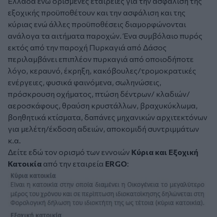
Ελλάδα ενώ ορισμένες εταιρείες για την ασφάλιση της
εξοχικής προϋποθέτουν και την ασφάλιση και της
κύριας ενώ άλλες προϋποθέσεις διαμορφώνονται
ανάλογα τα αιτήματα παροχών. Ένα συμβόλαιο πυρός
εκτός από την παροχή Πυρκαγιά από Δάσος
περιλαμβάνει επιπλέον πυρκαγιά από οποιοδήποτε
λόγο, κεραυνό, έκρηξη, κακόβουλες/τρομοκρατικές
ενέργειες, φυσικά φαινόμενα, σωληνώσεις,
πρόσκρουση οχήματος, πτώση δέντρων/ κλαδιών/
αεροσκάφους, θραύση κρυστάλλων, βραχυκύκλωμα,
βοηθητικά κτίσματα, δαπάνες μηχανικών αρχιτεκτόνων
για μελέτη/έκδοση αδειών, αποκομιδή συντριμμάτων
κ.α.
Δείτε εδώ τον ορισμό των εννοιών
Κύρια και Εξοχική
Κατοικία
από την εταιρεία
ERGO
: