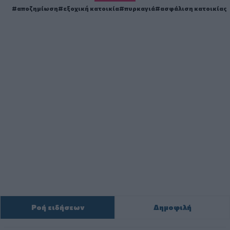
αποζημίωση
εξοχική κατοικία
πυρκαγιά
ασφάλιση κατοικίας
Ροή ειδήσεων
Δημοφιλή