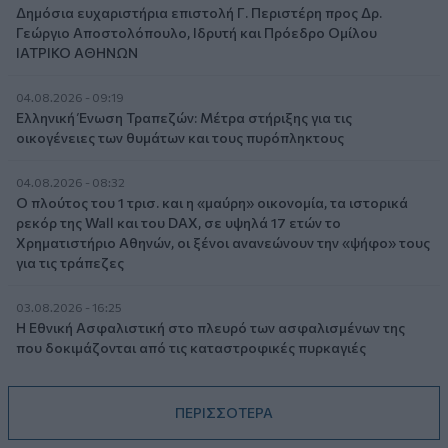
Δημόσια ευχαριστήρια επιστολή Γ. Περιστέρη προς Δρ.
Γεώργιο Αποστολόπουλο, Ιδρυτή και Πρόεδρο Ομίλου
ΙΑΤΡΙΚΟ ΑΘΗΝΩΝ
04.08.2026 - 09:19
Ελληνική Ένωση Τραπεζών: Μέτρα στήριξης για τις
οικογένειες των θυμάτων και τους πυρόπληκτους
04.08.2026 - 08:32
Ο πλούτος του 1 τρισ. και η «μαύρη» οικονομία, τα ιστορικά
ρεκόρ της Wall και του DAX, σε υψηλά 17 ετών το
Χρηματιστήριο Αθηνών, οι ξένοι ανανεώνουν την «ψήφο» τους
για τις τράπεζες
03.08.2026 - 16:25
Η Εθνική Ασφαλιστική στο πλευρό των ασφαλισμένων της
που δοκιμάζονται από τις καταστροφικές πυρκαγιές
ΠΕΡΙΣΣΟΤΕΡΑ