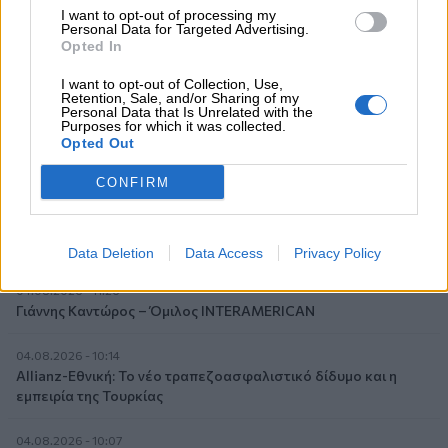
I want to opt-out of processing my
Personal Data for Targeted Advertising.
04.08.2026 - 12:40
Opted In
Τράπεζα Κύπρου: Ενισχυμένες κατά 31% οι ασφαλιστικές
υπηρεσίες - Κέρδη €252 εκατ. (+7%) και ROTE 18.8% στο
I want to opt-out of Collection, Use,
εξάμηνο
Retention, Sale, and/or Sharing of my
Personal Data that Is Unrelated with the
Purposes for which it was collected.
04.08.2026 - 11:49
Opted Out
Σπύρος Γεωργαράς - «ΥΓΕΙΑ» / Ερευνητικό και Θεραπευτικό
Ινστιτούτο ΟΦΘΑΛΜΟΣ
CONFIRM
04.08.2026 - 11:46
10 βασικές συμβουλές για προστασία μετά από πυρκαγιά
Data Deletion
Data Access
Privacy Policy
04.08.2026 - 11:26
Γιάννης Καντώρος – Όμιλος INTERAMERICAN
04.08.2026 - 10:14
Allianz-Εθνική: Το νέο τραπεζοασφαλιστικό δίδυμο και η
εμπειρία της Τουρκίας
04.08.2026 - 10:07