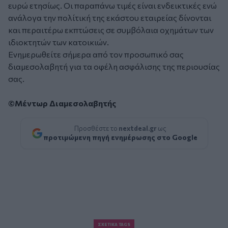
ευρώ ετησίως. Οι παραπάνω τιμές είναι ενδεικτικές ενώ
ανάλογα την πολίτική της εκάστου εταιρείας δίνονται
και περαιτέρω εκπτώσεις σε συμβόλαια οχημάτων των
ιδιοκτητών των κατοικιών.
Ενημερωθείτε σήμερα από τον προσωπικό σας
διαμεσολαβητή για τα οφέλη ασφάλισης της περιουσίας
σας.
©Μέντωρ Διαμεσολαβητής
Προσθέστε το
nextdeal.gr
ως
προτιμώμενη πηγή ενημέρωσης στο Google
ΣΧΕΤΙΚΆ TAGS