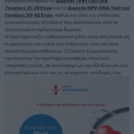
πραγματοποιήσουν το
Δωρεάν Τεστ ΠΑΠ για
Γυναίκες 21-29 Ετών
και το
Δωρεάν HPV-DNA Test για
Γυναίκες 30-65 Ετών
, καθώς και όλες τις υπόλοιπες
γυναικολογικές εξετάσεις που καλύπτονται από το
συγκεκριμένο πρόγραμμα δωρεάν.
Η πρόληψη παίζει καθοριστικό ρόλο τόσο στη συνολική
ευημερία και την υγεία των ανθρώπων, όσο και στην
καταπολέμηση ασθενειών. Ο Όμιλος Ευρωκλινικής,
προάγοντας την πρόληψη προσφέρει ποιοτικές
υπηρεσίες υγείας, σε συνδυασμό με την εξειδίκευση των
επαγγελματιών του και τις σύγχρονες υποδομές του.