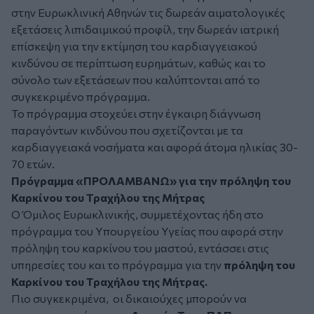
στην Ευρωκλινική Αθηνών τις δωρεάν αιματολογικές
εξετάσεις λιπιδαιμικού προφίλ, την δωρεάν ιατρική
επίσκεψη για την εκτίμηση του καρδιαγγειακού
κινδύνου σε περίπτωση ευρημάτων, καθώς και το
σύνολο των εξετάσεων που καλύπτονται από το
συγκεκριμένο πρόγραμμα.
Το πρόγραμμα στοχεύει στην έγκαιρη διάγνωση
παραγόντων κινδύνου που σχετίζονται με τα
καρδιαγγειακά νοσήματα και αφορά άτομα ηλικίας 30-
70 ετών.
Πρόγραμμα «ΠΡΟΛΑΜΒΑΝΩ» για την
πρόληψη
του
Καρκίνου του Τραχήλου της Μήτρας
Ο Όμιλος Ευρωκλινικής, συμμετέχοντας ήδη στο
πρόγραμμα του Υπουργείου Υγείας που αφορά στην
πρόληψη του καρκίνου του μαστού, εντάσσει στις
υπηρεσίες του και το πρόγραμμα για την
πρόληψη
του
Καρκίνου του Τραχήλου της Μήτρας.
Πιο συγκεκριμένα, οι δικαιούχες μπορούν να