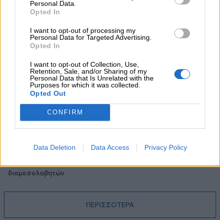
Personal Data.
ΔΕΗ
Opted In
05.08.2026 - 13:37
I want to opt-out of processing my
Personal Data for Targeted Advertising.
Randy Schekman, Νομπελίστας Ιατρικής: «Σε πέντε χρόνια
Opted In
μπορεί να έχουμε θεραπεία που αναστέλλει την εξέλιξη του
Πάρκινσον»
I want to opt-out of Collection, Use,
Retention, Sale, and/or Sharing of my
Personal Data that Is Unrelated with the
05.08.2026 - 12:33
Purposes for which it was collected.
Ε.Ε και παράνομη μετανάστευση: προτάσεις και δράσεις με
Opted Out
παρονομαστή το κοινό συμφέρον
CONFIRM
05.08.2026 - 12:11
Αντώνης Βουκλαρής - «ΕΡΡΙΚΟΣ ΝΤΥΝΑΝ»
Data Deletion
Data Access
Privacy Policy
05.08.2026 - 11:30
Η νέα εποχή στην εκπαίδευση των ασφαλιστικών
διαμεσολαβητών
ΠΕΡΙΣΣΟΤΕΡΑ