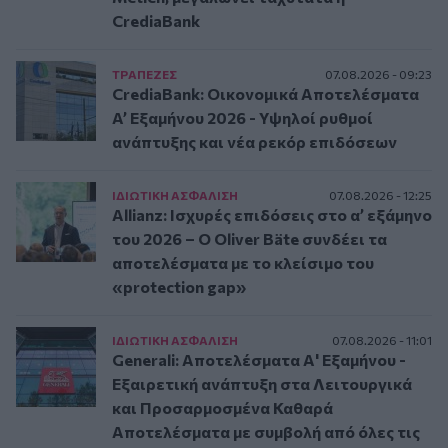
CrediaBank
ΤΡAΠΕΖΕΣ
07.08.2026 - 09:23
CrediaBank: Οικονομικά Αποτελέσματα
A’ Εξαμήνου 2026 - Υψηλοί ρυθμοί
ανάπτυξης και νέα ρεκόρ επιδόσεων
ΙΔΙΩΤΙΚΗ ΑΣΦAΛΙΣΗ
07.08.2026 - 12:25
Allianz: Ισχυρές επιδόσεις στο α’ εξάμηνο
του 2026 – Ο Oliver Bäte συνδέει τα
αποτελέσματα με το κλείσιμο του
«protection gap»
ΙΔΙΩΤΙΚΗ ΑΣΦAΛΙΣΗ
07.08.2026 - 11:01
Generali: Αποτελέσματα Α' Εξαμήνου -
Εξαιρετική ανάπτυξη στα Λειτουργικά
και Προσαρμοσμένα Καθαρά
Αποτελέσματα με συμβολή από όλες τις