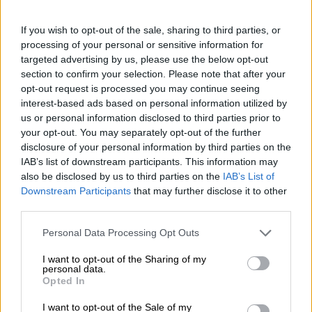
Διαμεσολαβητής στον πελάτη κλάδου υγείας;
If you wish to opt-out of the sale, sharing to third parties, or
06.08.2026 - 12:22
processing of your personal or sensitive information for
Kavita Patel - PhARMA Innovation Forum: Ένα στα πέντε
targeted advertising by us, please use the below opt-out
καινοτόμα φάρμακα φτάνει τελικά στην Ελλάδα
section to confirm your selection. Please note that after your
opt-out request is processed you may continue seeing
06.08.2026 - 11:37
interest-based ads based on personal information utilized by
Μείωση ασφαλιστικών εισφορών ύψους 240 εκατ. ευρώ
us or personal information disclosed to third parties prior to
ζητούν οι έμποροι από την Κυβέρνηση
your opt-out. You may separately opt-out of the further
disclosure of your personal information by third parties on the
06.08.2026 - 10:45
IAB’s list of downstream participants. This information may
Ευρώπη: Μπορεί η κλιματική αλλαγή να οδηγήσει σε
also be disclosed by us to third parties on the
IAB’s List of
ενεργειακή κρίση;
Downstream Participants
that may further disclose it to other
third parties.
06.08.2026 - 09:15
Personal Data Processing Opt Outs
Στέλιος Λιανός – INTERAMERICAN / Αθηναϊκή Γενική Κλινική
I want to opt-out of the Sharing of my
06.08.2026 - 08:40
personal data.
Η γαλλική «ψήφος» στο «καλώδιο» και τα συμφέροντα, οι
Opted In
ελληνικές τράπεζες «πρωταθλήτριες» στα δάνεια, νέο deal
Βαρδινογιάννη- Εξάρχου και ο διπλασιασμός των κερδών της
I want to opt-out of the Sale of my