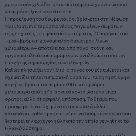
χρειαστούν χιλιάδες ή και εκατομμύρια χρόνια ώσπου
να περάσει ξανά κοντά στη Γη.
Η προέλευσή του θεωρείται ότι βρίσκεται στη Νέφωση
του Όορτ, ένα τεράστιο νέφος παγωμένων σωμάτων
στις εσχατιές του ηλιακού συστήματος. Ο πυρήνας του
—μια «βρόμικη χιονόμπαλα» διαμέτρου λίγων
χιλιομέτρων— αποτελείται από πάγο, σκόνη και
οργανικά υλικά που παραμένουν αναλλοίωτα από την
εποχή της δημιουργίας των πλανητών.
Καθώς πλησιάζει τον Ήλιο, ο πάγος του εξατμίζεται και
σχηματίζει την εντυπωσιακή ουρά του. Αυτή τη στιγμή ο
κομήτης βρίσκεται περίπου 90 εκατομμύρια
χιλιόμετρα από τη Γη, αρκετά κοντά ώστε να είναι
ορατός, αλλά σε ασφαλή απόσταση. Το θέαμα που
προσφέρει είναι όχι μόνο εντυπωσιακό αλλά
και σπάνιο, καθώς μας επιτρέπει να δούμε ένα σώμα που
διατηρεί την αρχέγονη ύλη από την οποία γεννήθηκε το
Ηλιακό Σύστημα.
Αν ο ουρανός είναι καθαρός και ο αέρας ήσυχος, αξίζει