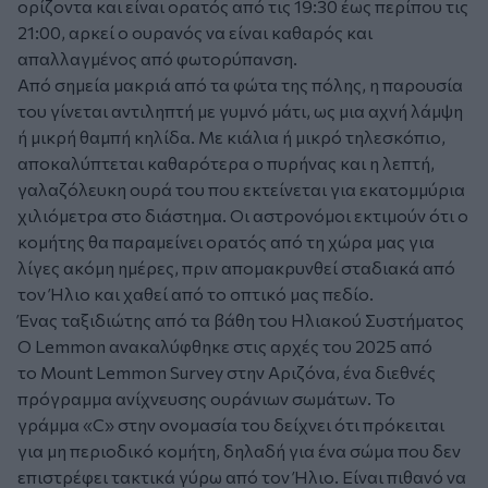
ορίζοντα και είναι ορατός από τις 19:30 έως περίπου τις
21:00, αρκεί ο ουρανός να είναι καθαρός και
απαλλαγμένος από φωτορύπανση.
Από σημεία μακριά από τα φώτα της πόλης, η παρουσία
του γίνεται αντιληπτή με γυμνό μάτι, ως μια αχνή λάμψη
ή μικρή θαμπή κηλίδα. Με κιάλια ή μικρό τηλεσκόπιο,
αποκαλύπτεται καθαρότερα ο πυρήνας και η λεπτή,
γαλαζόλευκη ουρά του που εκτείνεται για εκατομμύρια
χιλιόμετρα στο διάστημα. Οι αστρονόμοι εκτιμούν ότι ο
κομήτης θα παραμείνει ορατός από τη χώρα μας για
λίγες ακόμη ημέρες, πριν απομακρυνθεί σταδιακά από
τον Ήλιο και χαθεί από το οπτικό μας πεδίο.
Ένας ταξιδιώτης από τα βάθη του Ηλιακού Συστήματος
Ο Lemmon ανακαλύφθηκε στις αρχές του 2025 από
το Mount Lemmon Survey στην Αριζόνα, ένα διεθνές
πρόγραμμα ανίχνευσης ουράνιων σωμάτων. Το
γράμμα «C» στην ονομασία του δείχνει ότι πρόκειται
για μη περιοδικό κομήτη, δηλαδή για ένα σώμα που δεν
επιστρέφει τακτικά γύρω από τον Ήλιο. Είναι πιθανό να