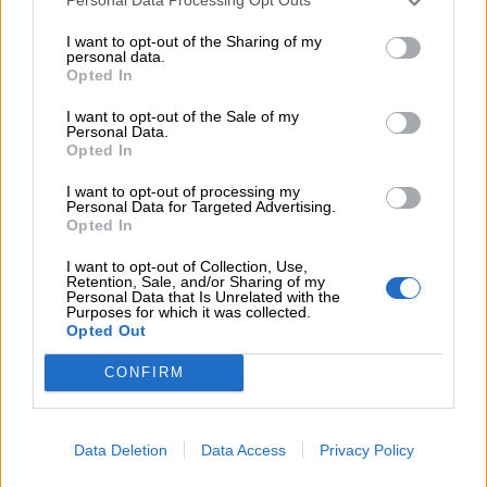
Personal Data Processing Opt Outs
06.08.2026 - 10:45
Ευρώπη: Μπορεί η κλιματική αλλαγή να οδηγήσει σε
I want to opt-out of the Sharing of my
ενεργειακή κρίση;
personal data.
Opted In
06.08.2026 - 09:15
I want to opt-out of the Sale of my
Στέλιος Λιανός – INTERAMERICAN / Αθηναϊκή Γενική Κλινική
Personal Data.
Opted In
06.08.2026 - 08:40
I want to opt-out of processing my
Η γαλλική «ψήφος» στο «καλώδιο» και τα συμφέροντα, οι
Personal Data for Targeted Advertising.
ελληνικές τράπεζες «πρωταθλήτριες» στα δάνεια, νέο deal
Opted In
Βαρδινογιάννη- Εξάρχου και ο διπλασιασμός των κερδών της
ΔΕΗ
I want to opt-out of Collection, Use,
Retention, Sale, and/or Sharing of my
Personal Data that Is Unrelated with the
05.08.2026
Purposes for which it was collected.
Opted Out
Randy Schekman, Νομπελίστας Ιατρικής: «Σε πέντε χρόνια
μπορεί να έχουμε θεραπεία που αναστέλλει την εξέλιξη του
CONFIRM
Πάρκινσον»
05.08.2026
Ε.Ε και παράνομη μετανάστευση: προτάσεις και δράσεις με
Data Deletion
Data Access
Privacy Policy
παρονομαστή το κοινό συμφέρον