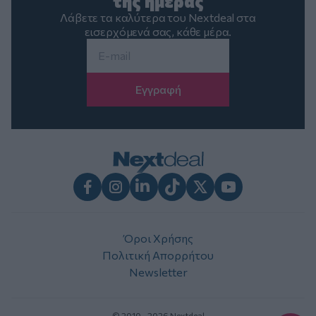
της ημέρας
Λάβετε τα καλύτερα του Nextdeal στα
εισερχόμενά σας, κάθε μέρα.
Email
*
Facebook
Instagram
LinkedIn
TikTok
X
Youtube
Όροι Χρήσης
Πολιτική Απορρήτου
Newsletter
© 2010 - 2026 Nextdeal