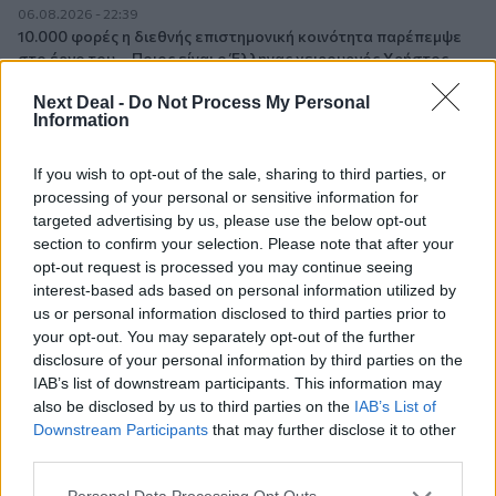
06.08.2026 - 22:39
10.000 φορές η διεθνής επιστημονική κοινότητα παρέπεμψε
στο έργο του – Ποιος είναι ο Έλληνας χειρουργός Χρήστος
Κοντοβουνήσιος
Next Deal -
Do Not Process My Personal
Information
06.08.2026 - 14:55
Μιχάλης Τάτσης, Insurance & Healthcare Analyst, διευθυντής
If you wish to opt-out of the sale, sharing to third parties, or
Επιχειρηματικής Ανάπτυξης Ομίλου HHG
processing of your personal or sensitive information for
targeted advertising by us, please use the below opt-out
06.08.2026 - 13:30
section to confirm your selection. Please note that after your
Όταν η επόμενη μέρα είναι στάχτη, τι θα πει ο Ασφαλιστικός
opt-out request is processed you may continue seeing
Διαμεσολαβητής στον πελάτη κλάδου υγείας;
interest-based ads based on personal information utilized by
us or personal information disclosed to third parties prior to
06.08.2026 - 12:22
your opt-out. You may separately opt-out of the further
Kavita Patel - PhARMA Innovation Forum: Ένα στα πέντε
disclosure of your personal information by third parties on the
καινοτόμα φάρμακα φτάνει τελικά στην Ελλάδα
IAB’s list of downstream participants. This information may
also be disclosed by us to third parties on the
IAB’s List of
06.08.2026 - 11:37
Downstream Participants
that may further disclose it to other
Μείωση ασφαλιστικών εισφορών ύψους 240 εκατ. ευρώ
third parties.
ζητούν οι έμποροι από την Κυβέρνηση