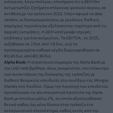
ενέργειας, λόγω πολέμου, επεσήμανε ότι η ΔΕΗ δεν
αντιμετωπίζει ζητήματα επάρκειας φυσικού αερίου, σε
αντίθεση με την κρίση του 2022. Όσον αφορά τα data
centers, οι διαπραγματεύσεις με μεγάλους διεθνείς
παρόχους τεχνολογίας εξελίσσονται ταχύτερα από τις
αρχικές εκτιμήσεις. Η ΔΕΗ κατέγραψε ισχυρές
επιδόσεις για ένα ακόμη έτος. Τα EBITDA , το 2025,
αυξήθηκαν σε 2 δισ. από 1,8 δισ., ενώ τα
προσαρμοσμένα καθαρά κέρδη διαμορφώθηκαν σε
€0,45 δισ. από €0,36 δισ.
Alpha Bank:
Η στρατηγική συμμαχία της Alpha Bank με
την UniCredit βρέθηκε, όπως αναμενόταν, στο επίκεντρο
των συναντήσεων της διοίκησης της τράπεζας με
διεθνείς θεσμικούς επενδυτές στο συνέδριο της Morgan
Stanley στο Λονδίνο. Όμως την προσοχή των επενδυτών
προσέλκυσαν τα νέα στεγαστικά προϊόντα της Alpha
Bank με επιτόκιο μόλις 2%, τα οποία αξιολογήθηκαν
θετικά καθώς όχι μόνο δίνουν στην τράπεζα ένα
ανταγωνιστικό πλεονέκτημα, καθώς εκτός από την