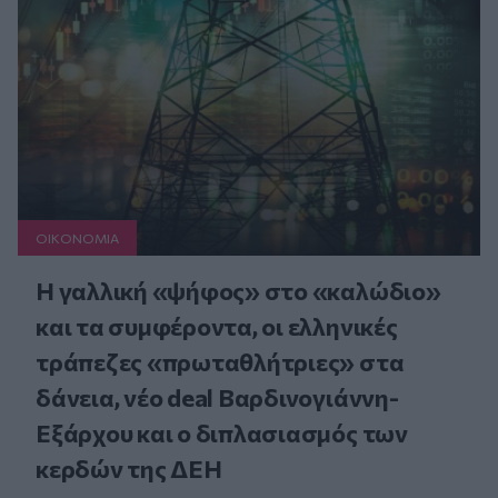
ΟΙΚΟΝΟΜΙΑ
Η γαλλική «ψήφος» στο «καλώδιο»
και τα συμφέροντα, οι ελληνικές
τράπεζες «πρωταθλήτριες» στα
δάνεια, νέο deal Βαρδινογιάννη-
Εξάρχου και ο διπλασιασμός των
κερδών της ΔΕΗ