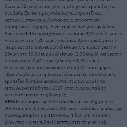
διατηρεί θετική στάση για τις ελληνικές τράπεζες και
αναβαθμίζει τις τιμές στόχους των τραπεζικών
μετοχών, υπογραμμίζοντας ότι οι προοπτικές
παραμένουν ισχυρές. Δίνει τιμή-στόχο για την Alpha
Bank στα 4,45 ευρώ (χθεσινό κλείσιμο 3,14 ευρώ), για ην
Eurobank στα 4,35 ευρώ (κλείσιμο 3,39 ευρώ), για την
Πειραιώς στα 8,95 ευρώ (κλείσιμο 7,10 ευρώ), για την
Εθνική στα 15,95 ευρώ (κλείσιμο 12,55 ευρώ) και για την
Κύπρου στα 10,40 ευρώ (κλείσιμο 8,52 ευρώ). Η
Eurobank είναι η κορυφαία επιλογή. Οι αποτιμήσεις
εξακολουθούν να κρίνονται ελκυστικές. Οι ελληνικές
τράπεζες διαπραγματεύονται στις 6,5 φορές τα
εκτιμώμενα κέρδη του 2027, όταν οι ευρωπαϊκές
κινούνται κοντά στις 8 φορές.
ΔΕΗ:
Η διοίκηση της ΔΕΗ τοποθετεί τον πήχη για το
2026 σε επίπεδα άνω των 700 εκατ. καθαρών κερδών, με
προσαρμοσμένο EBITDA στα 2,4 δισ. Ο Γ. Στάσσης
μιλώντας για τις πιθανές επιπτώσεις στην αγορά