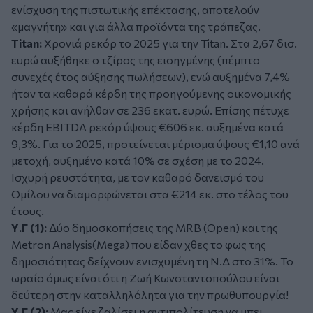
ενίσχυση της πιστωτικής επέκτασης, αποτελούν
«μαγνήτη» και για άλλα προϊόντα της τράπεζας.
Titan:
Χρονιά ρεκόρ το 2025 για την Titan. Στα 2,67 δισ.
ευρώ αυξήθηκε ο τζίρος της εισηγμένης (πέμπτο
συνεχές έτος αύξησης πωλήσεων), ενώ αυξημένα 7,4%
ήταν τα καθαρά κέρδη της προηγούμενης οικονομικής
χρήσης και ανήλθαν σε 236 εκατ. ευρώ. Επίσης πέτυχε
κέρδη EBITDA ρεκόρ ύψους €606 εκ. αυξημένα κατά
9,3%. Για το 2025, προτείνεται μέρισμα ύψους €1,10 ανά
μετοχή, αυξημένο κατά 10% σε σχέση με το 2024.
Ισχυρή ρευστότητα, με τον καθαρό δανεισμό του
Ομίλου να διαμορφώνεται στα €214 εκ. στο τέλος του
έτους.
Υ.Γ (1):
Δύο δημοσκοπήσεις της MRB (Open) και της
Metron Analysis(Mega) που είδαν χθες το φως της
δημοσιότητας δείχνουν ενισχυμένη τη Ν.Δ στο 31%. Το
ωραίο όμως είναι ότι η Ζωή Κωνσταντοπούλου είναι
δεύτερη στην καταλληλόλητα για την πρωθυπουργία!
Υ.Γ (2):
Μας είχε ζαλίσει η αντιπολίτευση να μπει