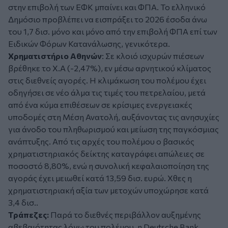
στην επιβολή των ΕΦΚ μπαίνει και ΦΠΑ. Το ελληνικό
Δημόσιο προβλέπει να εισπράξει το 2026 έσοδα άνω
του 1,7 δισ. μόνο και μόνο από την επιβολή ΦΠΑ επί των
Ειδικών Φόρων Κατανάλωσης, γενικότερα.
Χρηματιστήριο Αθηνών
: Σε κλοιό ισχυρών πιέσεων
βρέθηκε το Χ.Α (-2,47%), εν μέσω αρνητικού κλίματος
στις διεθνείς αγορές. Η κλιμάκωση του πολέμου έχει
οδηγήσει σε νέο άλμα τις τιμές του πετρελαίου, μετά
από ένα κύμα επιθέσεων σε κρίσιμες ενεργειακές
υποδομές στη Μέση Ανατολή, αυξάνοντας τις ανησυχίες
για άνοδο του πληθωρισμού και μείωση της παγκόσμιας
ανάπτυξης. Από τις αρχές του πολέμου ο βασικός
χρηματιστηριακός δείκτης καταγράφει απώλειες σε
ποσοστό 8,80%, ενώ η συνολική κεφαλαιοποίηση της
αγοράς έχει μειωθεί κατά 13,59 δισ. ευρώ. Χθες η
χρηματιστηριακή αξία των μετοχών υποχώρησε κατά
3,4 δισ..
Τράπεζες:
Παρά το διεθνές περιβάλλον αυξημένης
αβεβαιότητας λόγω του πολέμου, η Deutsche Bank