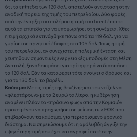
ότι τα επίπεδα των 120 δολ. αποτελούν αντίσταση στην
ανοδική πορεία της τιμής του πετρελαίου. Δύο φορές,
από την έναρξη του πολέμου η τιμή του brent έπιασε
αυτά τα επίπεδα για να υποχωρήσει στη συνέχεια. Χθες
η τιμή αρχικά εκτινάχθηκε πάνω από τα 119 δολ. για να
γυρίσει σε αρνητικό έδαφος στα 105 δολ. Ίσως η τιμή
του πετρελαίου, αν συνεχιστεί η πολεμική ένταση και
χτυπηθούν σημαντικές ενεργειακές υποδομές στη Μέση
Ανατολή, ξαναδοκιμάσει για τρίτη φορά να διασπάσει
τα 120 δολ. Εάν τα καταφέρει τότε ανοίγει ο δρόμος και
για τα 130 δολ. το βαρέλι.
Καύσιμα:
Με τις τιμές της βενζίνης και του ντίζελ να
«φλερτάρουν» με τα 2 ευρώ το λίτρο, η κυβέρνηση
αναμένει πλέον το «πράσινο φως» από την Κομισιόν
προκειμένου να προχωρήσει σε μείωση των ΕΦΚ που
επιβαρύνουν τα καύσιμα, για περιορισμένο χρονικό
διάστημα. Να σημειώσουμε ότι η αμόλυβδη άγγιξε την
υψηλότερη τιμή που έχει καταγραφεί ποτέ στην