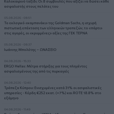
Καλοκαιρινό ταξίδι: Οι 8 συμβουλές που αξίζει να δώσει κάθε
ασφαλιστής στους πελάτες του
05.08.2026 - 08:51
Το εκλογικό «καμπανάκι» της Goldman Sachs, η ισχυρή
πιστωτική επέκταση των ελληνικών τραπεζών, το «πάρτι»
στις αγορές, οι «κρυμμένες» αξίες της ΓΕΚ ΤΕΡΝΑ
05.08.2026 - 08:37
Ιωάννης Μπολέτης – ΩΝΑΣΕΙΟ
04.08.2026 - 15:33
ERGO Hellas: Μέτρα στήριξης για τους πληγέντες
ασφαλισμένους της από τις πυρκαγιές
04.08.2026 - 12:40
Τράπεζα Κύπρου: Ενισχυμένες κατά 31% οι ασφαλιστικές
υπηρεσίες - Κέρδη €252 εκατ. (+7%) και ROTE 18.8% στο
εξάμηνο
04.08.2026 - 11:49