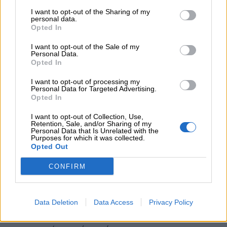
I want to opt-out of the Sharing of my
10:45
personal data.
Ευρώπη: Μπορεί η κλιματική αλλαγή να οδηγήσει σε
Opted In
ενεργειακή κρίση;
I want to opt-out of the Sale of my
Personal Data.
09:15
Opted In
Στέλιος Λιανός – INTERAMERICAN / Αθηναϊκή Γενική Κλινική
I want to opt-out of processing my
Personal Data for Targeted Advertising.
08:40
Opted In
Η γαλλική «ψήφος» στο «καλώδιο» και τα συμφέροντα, οι
ελληνικές τράπεζες «πρωταθλήτριες» στα δάνεια, νέο deal
I want to opt-out of Collection, Use,
Βαρδινογιάννη- Εξάρχου και ο διπλασιασμός των κερδών της
Retention, Sale, and/or Sharing of my
Personal Data that Is Unrelated with the
ΔΕΗ
Purposes for which it was collected.
Opted Out
05.08.2026 - 13:37
Randy Schekman, Νομπελίστας Ιατρικής: «Σε πέντε χρόνια
CONFIRM
μπορεί να έχουμε θεραπεία που αναστέλλει την εξέλιξη του
Πάρκινσον»
Data Deletion
Data Access
Privacy Policy
05.08.2026 - 12:33
Ε.Ε και παράνομη μετανάστευση: προτάσεις και δράσεις με