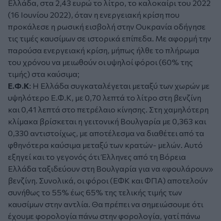
Ελλάδα, στα 2,43 ευρώ το λίτρο, το καλοκαίρι του 2022
(16 Ιουνίου 2022), όταν η ενεργειακή κρίση που
προκάλεσε η ρωσική εισβολή στην Ουκρανία οδήγησε
τις τιμές καυσίμων σε ιστορικά επίπεδα. Με αφορμή την
παρούσα ενεργειακή κρίση, μήπως ήλθε το πλήρωμα
του χρόνου να μειωθούν οι υψηλοί φόροι (60% της
τιμής) στα καύσιμα;
Ε.Φ.Κ
: Η Ελλάδα συγκαταλέγεται μεταξύ των χωρών με
υψηλότερο Ε.Φ.Κ, με 0,70 λεπτά το λίτρο στη βενζίνη
και 0,41 λεπτά στο πετρέλαιο κίνησης. Στη χαμηλότερη
κλίμακα βρίσκεται η γειτονική Βουλγαρία με 0,363 και
0,330 αντιστοίχως, με αποτέλεσμα να διαθέτει από τα
φθηνότερα καύσιμα μεταξύ των κρατών- μελών. Αυτό
εξηγεί και το γεγονός ότι Έλληνες από τη Βόρεια
Ελλάδα ταξιδεύουν στη Βουλγαρία για να «φουλάρουν»
βενζίνη. Συνολικά, οι φόροι (ΕΦΚ και ΦΠΑ) αποτελούν
συνήθως το 55% έως 65% της τελικής τιμής των
καυσίμων στην αντλία. Θα πρέπει να σημειώσουμε ότι
έχουμε φορολογία πάνω στην φορολογία, γατί πάνω