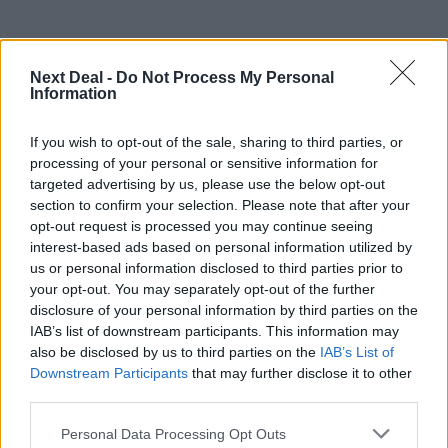
Next Deal -
Do Not Process My Personal
Information
If you wish to opt-out of the sale, sharing to third parties, or
Ροή ειδήσεων
Δημοφιλή
processing of your personal or sensitive information for
targeted advertising by us, please use the below opt-out
section to confirm your selection. Please note that after your
13:30
opt-out request is processed you may continue seeing
Όταν η επόμενη μέρα είναι στάχτη, τι θα πει ο Ασφαλιστικός
interest-based ads based on personal information utilized by
Διαμεσολαβητής στον πελάτη κλάδου υγείας;
us or personal information disclosed to third parties prior to
your opt-out. You may separately opt-out of the further
12:22
disclosure of your personal information by third parties on the
Kavita Patel - PhARMA Innovation Forum: Ένα στα πέντε
IAB’s list of downstream participants. This information may
καινοτόμα φάρμακα φτάνει τελικά στην Ελλάδα
also be disclosed by us to third parties on the
IAB’s List of
Downstream Participants
that may further disclose it to other
third parties.
11:37
Μείωση ασφαλιστικών εισφορών ύψους 240 εκατ. ευρώ
ζητούν οι έμποροι από την Κυβέρνηση
Personal Data Processing Opt Outs