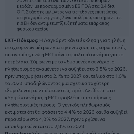
2026 σε επίπεδα άνω των 700 εκατ. καθαρών
κερδών, με προσαρμοσμένο EBITDA στα 2,4 δισ.
Ο Γ. Στάσσης μιλώντας για τις πιθανές επιπτώσεις
στην αγορά ενέργειας, λόγω πολέμου, επεσήμανε ότι
η ΔΕΗ δεν αντιμετωπίζει ζητήματα επάρκειας
φυσικού αερίου
ΕΚΤ- Πόλεμος:
H Λαγκάρντ κάνει έκκληση για τη λήψη
στοχευμένων μέτρων για την ενίσχυση της ευρωπαϊκής
οικονομίας, ενώ η ΕΚΤ κάνει εφιαλτικά σενάρια για το
πετρέλαιο. Σύμφωνα με το «δυσμενές» σενάριο, ο
πληθωρισμός αναμένεται να αυξηθεί στο 3,5% το 2026,
πριν υποχωρήσει στο 2,1% το 2027 και τελικά στο 1,6%
το 2028, υποδηλώνοντας μια σχετικά ταχύτερη
εξομάλυνση των πιέσεων στις τιμές. Αντίθετα, στο
«δριμύ» σενάριο, η ΕΚΤ προβλέπει πιο επίμονες
πληθωριστικές πιέσεις. Ο γενικός πληθωρισμός
εκτιμάται ότι θα φτάσει το 4,4% το 2026 και θα αυξηθεί
περαιτέρω στο 4,8% το 2027, πριν αρχίσει να
αποκλιμακώνεται στο 2,8% το 2028.
Πετρέλαιο:
Σύμφωνα με την τεχνική ανάλυση δείχνει