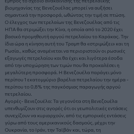
εμπρός το σχέδιο ανακαίνισης της πετρελαϊκής
βιομηχανίας της Βενεζουέλας μπορεί να αυξήσει
σημαντικά την προσφορά, ωθώντας την τιμή σε πτώση.
Ο έλεγχος των πετρελαίων της Βενεζουέλας από τις
ΗΠΑ θα στριμώξει την Κίνα, η οποία από το 2020 έχει
βασικό προμηθευτή αργού πετρελαίου το Καράκας. Την
ίδια ώρα η κίνηση αυτή του Τραμπ θα «στριμώξει» και τη
Ρωσία., καθώς αναμένεται να περιοριστούν οι ρωσικές
εξαγωγές πετρελαίου και θα έχει και λιγότερα έσοδα
από την υποχώρηση των τιμών που θα προκαλέσει η
μεγαλύτερη προσφορά. Η Βενεζουέλα παράγει μόνο
περίπου 1 εκατομμύριο βαρέλια πετρελαίου την ημέρα -
περίπου το 0,8% της παγκόσμιας παραγωγής αργού
πετρελαίου.
Αγορές- Βενεζουέλα: Τα γεγονότα στη Βενεζουέλα
υπενθυμίζουν στις αγορές ότι οι γεωπολιτικές εντάσεις
συνεχίζουν να κυριαρχούν, από τις εμπορικές εντάσεις
γύρω από τους αμερικανικούς δασμούς, μέχρι την
Ουκρανία, το Ιράν, την Ταϊβάν και, τώρα, τη