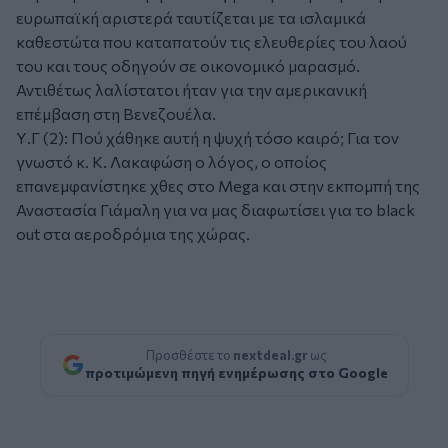
ευρωπαϊκή αριστερά ταυτίζεται με τα ισλαμικά
καθεστώτα που καταπατούν τις ελευθερίες του λαού
του και τους οδηγούν σε οικονομικό μαρασμό.
Αντιθέτως λαλίστατοι ήταν για την αμερικανική
επέμβαση στη Βενεζουέλα.
Υ.Γ (2): Πού χάθηκε αυτή η ψυχή τόσο καιρό; Για τον
γνωστό κ. Κ. Λακαφώση ο λόγος, ο οποίος
επανεμφανίστηκε χθες στο Mega και στην εκπομπή της
Αναστασία Γιάμαλη για να μας διαφωτίσει για το black
out στα αεροδρόμια της χώρας.
Προσθέστε το
nextdeal.gr
ως
προτιμώμενη πηγή ενημέρωσης στο Google