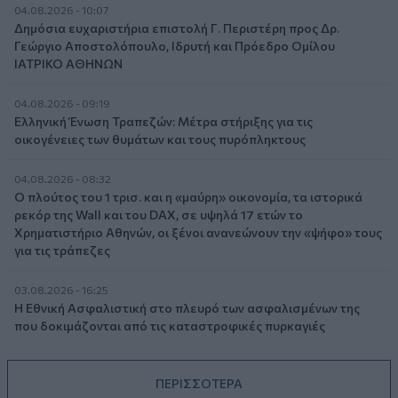
04.08.2026 - 10:07
Δημόσια ευχαριστήρια επιστολή Γ. Περιστέρη προς Δρ.
Γεώργιο Αποστολόπουλο, Ιδρυτή και Πρόεδρο Ομίλου
ΙΑΤΡΙΚΟ ΑΘΗΝΩΝ
04.08.2026 - 09:19
Ελληνική Ένωση Τραπεζών: Μέτρα στήριξης για τις
οικογένειες των θυμάτων και τους πυρόπληκτους
04.08.2026 - 08:32
Ο πλούτος του 1 τρισ. και η «μαύρη» οικονομία, τα ιστορικά
ρεκόρ της Wall και του DAX, σε υψηλά 17 ετών το
Χρηματιστήριο Αθηνών, οι ξένοι ανανεώνουν την «ψήφο» τους
για τις τράπεζες
03.08.2026 - 16:25
Η Εθνική Ασφαλιστική στο πλευρό των ασφαλισμένων της
που δοκιμάζονται από τις καταστροφικές πυρκαγιές
ΠΕΡΙΣΣΟΤΕΡΑ