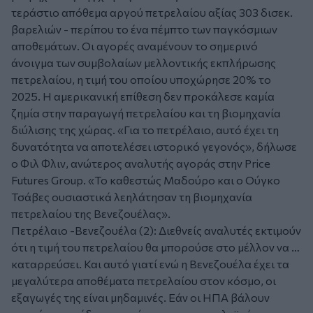
τεράστιο απόθεμα αργού πετρελαίου αξίας 303 δισεκ.
βαρελιών - περίπου το ένα πέμπτο των παγκόσμιων
αποθεμάτων. Οι αγορές αναμένουν το σημερινό
άνοιγμα των συμβολαίων μελλοντικής εκπλήρωσης
πετρελαίου, η τιμή του οποίου υποχώρησε 20% το
2025. Η αμερικανική επίθεση δεν προκάλεσε καμία
ζημία στην παραγωγή πετρελαίου και τη βιομηχανία
διύλισης της χώρας. «Για το πετρέλαιο, αυτό έχει τη
δυνατότητα να αποτελέσει ιστορικό γεγονός», δήλωσε
ο Φιλ Φλιν, ανώτερος αναλυτής αγοράς στην Price
Futures Group. «Το καθεστώς Μαδούρο και ο Ούγκο
Τσάβες ουσιαστικά λεηλάτησαν τη βιομηχανία
πετρελαίου της Βενεζουέλας».
Πετρέλαιο -Βενεζουέλα (2): Διεθνείς αναλυτές εκτιμούν
ότι η τιμή του πετρελαίου θα μπορούσε στο μέλλον να …
καταρρεύσει. Και αυτό γιατί ενώ η Βενεζουέλα έχει τα
μεγαλύτερα αποθέματα πετρελαίου στον κόσμο, οι
εξαγωγές της είναι μηδαμινές. Εάν οι ΗΠΑ βάλουν