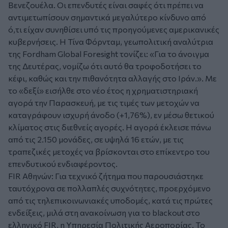
Βενεζουέλα. Οι επενδυτές είναι σαφές ότι πρέπει να
αντιμετωπίσουν σημαντικά μεγαλύτερο κίνδυνο από
ό,τι είχαν συνηθίσει υπό τις προηγούμενες αμερικανικές
κυβερνήσεις. Η Τίνα Φόρνταμ, γεωπολιτική αναλύτρια
της Fordham Global Foresight τονίζει: «Για το άνοιγμα
της Δευτέρας, νομίζω ότι αυτό θα τροφοδοτήσει το
κέφι, καθώς και την πιθανότητα αλλαγής στο Ιράν.». Με
το «δεξί» εισήλθε στο νέο έτος η χρηματιστηριακή
αγορά την Παρασκευή, με τις τιμές των μετοχών να
καταγράφουν ισχυρή άνοδο (+1,76%), εν μέσω θετικού
κλίματος στις διεθνείς αγορές. Η αγορά έκλεισε πάνω
από τις 2.150 μονάδες, σε υψηλά 16 ετών, με τις
τραπεζικές μετοχές να βρίσκονται στο επίκεντρο του
επενδυτικού ενδιαφέροντος.
FIR Αθηνών: Για τεχνικό ζήτημα που παρουσιάστηκε
ταυτόχρονα σε πολλαπλές συχνότητες, προερχόμενο
από τις τηλεπικοινωνιακές υποδομές, κατά τις πρώτες
ενδείξεις, μιλά στη ανακοίνωση για το blackout στο
ελληνικό FIR, η Υπηρεσία Πολιτικής Αεροπορίας. Το