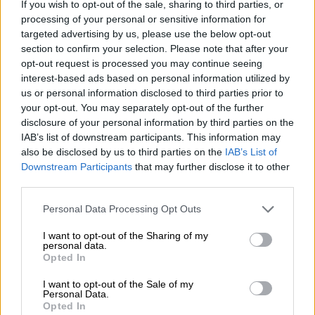
If you wish to opt-out of the sale, sharing to third parties, or
processing of your personal or sensitive information for
05.08.2026 - 13:37
targeted advertising by us, please use the below opt-out
Randy Schekman, Νομπελίστας Ιατρικής: «Σε πέντε χρόνια
section to confirm your selection. Please note that after your
μπορεί να έχουμε θεραπεία που αναστέλλει την εξέλιξη του
opt-out request is processed you may continue seeing
Πάρκινσον»
interest-based ads based on personal information utilized by
us or personal information disclosed to third parties prior to
05.08.2026 - 12:33
your opt-out. You may separately opt-out of the further
Ε.Ε και παράνομη μετανάστευση: προτάσεις και δράσεις με
disclosure of your personal information by third parties on the
παρονομαστή το κοινό συμφέρον
IAB’s list of downstream participants. This information may
also be disclosed by us to third parties on the
IAB’s List of
05.08.2026 - 12:11
Downstream Participants
that may further disclose it to other
Αντώνης Βουκλαρής - «ΕΡΡΙΚΟΣ ΝΤΥΝΑΝ»
third parties.
05.08.2026 - 11:30
Personal Data Processing Opt Outs
Η νέα εποχή στην εκπαίδευση των ασφαλιστικών
διαμεσολαβητών
I want to opt-out of the Sharing of my
personal data.
Opted In
05.08.2026 - 10:50
Ξεκινούν οι αιτήσεις στο vouchers.gov.gr για το Πρόγραμμα
I want to opt-out of the Sale of my
«Τουρισμός για όλους 2026-2027»
Personal Data.
Opted In