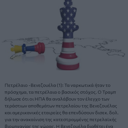
Πετρέλαιο -Βενεζουέλα (1): Τα ναρκωτικά ήταν το
πρόσχημα, τα πετρέλαια ο βασικός στόχος. Ο Τραμπ
δήλωσε ότι οι ΗΠΑ θα αναλάβουν τον έλεγχο των
τεράστιων αποθεμάτων πετρελαίου της Βενεζουέλας
και αμερικανικές εταιρείες θα επενδύσουν δισεκ. δολ.
για την ανακαίνιση της κατεστραμμένης πετρελαϊκής
βιομηχανίας της χώρας. Η Βενεζουέλα διαθέτει ένα