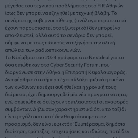
μέγεθος του τεχνικού προβλήματος στο FIR Αθηνών
ίσως δεν μπορεί να εξηγηθεί με τεχνική βλάβη. Το
σενάριο της κυβερνοεπίθεσης (ανάλογα περιστατικά
έχουν παρουσιαστεί στο εξωτερικό) δεν μπορεί να
αποκλειστεί, αλλά αυτό το σενάριο δεν μπορεί,
σύμφωνα με τους ειδικούς να εξηγήσει την ολική
απώλεια των ραδιοεπικοινωνιών.
Το Νοέμβριο του 2024 γράφαμε στο Nextdeal για τα
όσα ειπώθηκαν στο Cyber Security Forum, που
διοργάνωσε στην Αθήνα η Επιτροπή Κεφαλαιαγοράς.
Αναφέρθηκε ότι σήμερα έχει αλλάξει ριζικά η εικόνα
των κινδύνων και έχει αυξηθεί και η χρονική τους
διάρκεια, έχει δημιουργηθεί μία νέα πραγματικότητα,
ενώ σημειώθηκε ότι έχουν τριπλασιαστεί οι αναφορές
συμβάντων. Δήλωσαν χαρακτηριστικά ότι « το ταξίδι
είναι μεγάλο και ποτέ δεν θα φτάσουμε στον
προορισμό, δεν είναι εφικτό»! Συμπέρασμα, δημόσια
διοίκηση, τράπεζες, επιχειρήσεις και ιδιώτες, ποτέ δεν