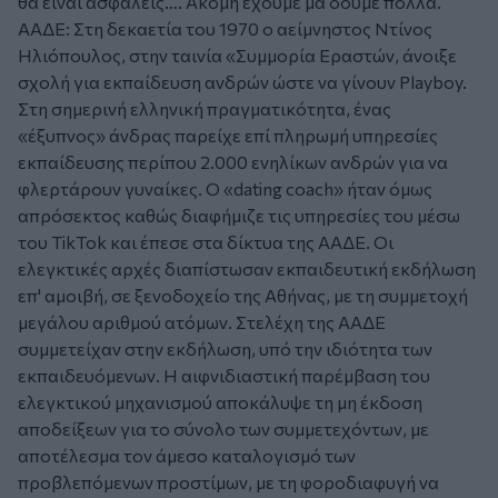
θα είναι ασφαλείς…. Ακόμη έχουμε μα δούμε πολλά.
ΑΑΔΕ: Στη δεκαετία του 1970 ο αείμνηστος Ντίνος
Ηλιόπουλος, στην ταινία «Συμμορία Εραστών, άνοιξε
σχολή για εκπαίδευση ανδρών ώστε να γίνουν Playboy.
Στη σημερινή ελληνική πραγματικότητα, ένας
«έξυπνος» άνδρας παρείχε επί πληρωμή υπηρεσίες
εκπαίδευσης περίπου 2.000 ενηλίκων ανδρών για να
φλερτάρουν γυναίκες. Ο «dating coach» ήταν όμως
απρόσεκτος καθώς διαφήμιζε τις υπηρεσίες του μέσω
του TikTok και έπεσε στα δίκτυα της ΑΑΔΕ. Οι
ελεγκτικές αρχές διαπίστωσαν εκπαιδευτική εκδήλωση
επ' αμοιβή, σε ξενοδοχείο της Αθήνας, με τη συμμετοχή
μεγάλου αριθμού ατόμων. Στελέχη της ΑΑΔΕ
συμμετείχαν στην εκδήλωση, υπό την ιδιότητα των
εκπαιδευόμενων. Η αιφνιδιαστική παρέμβαση του
ελεγκτικού μηχανισμού αποκάλυψε τη μη έκδοση
αποδείξεων για το σύνολο των συμμετεχόντων, με
αποτέλεσμα τον άμεσο καταλογισμό των
προβλεπόμενων προστίμων, με τη φοροδιαφυγή να