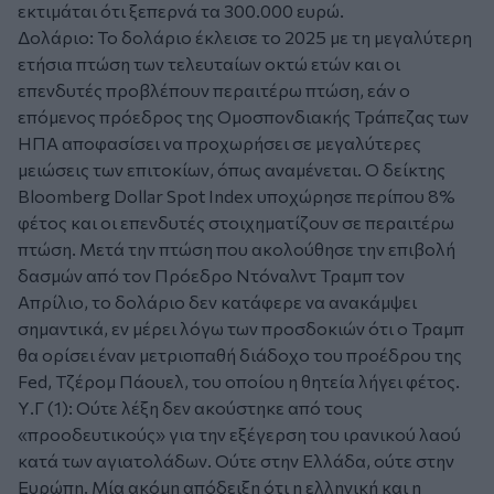
εκτιμάται ότι ξεπερνά τα 300.000 ευρώ.
Δολάριο: Το δολάριο έκλεισε το 2025 με τη μεγαλύτερη
ετήσια πτώση των τελευταίων οκτώ ετών και οι
επενδυτές προβλέπουν περαιτέρω πτώση, εάν ο
επόμενος πρόεδρος της Ομοσπονδιακής Τράπεζας των
ΗΠΑ αποφασίσει να προχωρήσει σε μεγαλύτερες
μειώσεις των επιτοκίων, όπως αναμένεται. Ο δείκτης
Bloomberg Dollar Spot Index υποχώρησε περίπου 8%
φέτος και οι επενδυτές στοιχηματίζουν σε περαιτέρω
πτώση. Μετά την πτώση που ακολούθησε την επιβολή
δασμών από τον Πρόεδρο Ντόναλντ Τραμπ τον
Απρίλιο, το δολάριο δεν κατάφερε να ανακάμψει
σημαντικά, εν μέρει λόγω των προσδοκιών ότι ο Τραμπ
θα ορίσει έναν μετριοπαθή διάδοχο του προέδρου της
Fed, Τζέρομ Πάουελ, του οποίου η θητεία λήγει φέτος.
Υ.Γ (1): Ούτε λέξη δεν ακούστηκε από τους
«προοδευτικούς» για την εξέγερση του ιρανικού λαού
κατά των αγιατολάδων. Ούτε στην Ελλάδα, ούτε στην
Ευρώπη. Μία ακόμη απόδειξη ότι η ελληνική και η