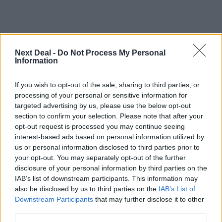
Next Deal -
Do Not Process My Personal
Information
Ροή ειδήσεων
Δημοφιλή
If you wish to opt-out of the sale, sharing to third parties, or
processing of your personal or sensitive information for
targeted advertising by us, please use the below opt-out
08:40
section to confirm your selection. Please note that after your
Η γαλλική «ψήφος» στο «καλώδιο» και τα συμφέροντα, οι
opt-out request is processed you may continue seeing
ελληνικές τράπεζες «πρωταθλήτριες» στα δάνεια, νέο deal
interest-based ads based on personal information utilized by
Βαρδινογιάννη- Εξάρχου και ο διπλασιασμός των κερδών της
us or personal information disclosed to third parties prior to
ΔΕΗ
your opt-out. You may separately opt-out of the further
disclosure of your personal information by third parties on the
05.08.2026 - 13:37
IAB’s list of downstream participants. This information may
Randy Schekman, Νομπελίστας Ιατρικής: «Σε πέντε χρόνια
also be disclosed by us to third parties on the
IAB’s List of
μπορεί να έχουμε θεραπεία που αναστέλλει την εξέλιξη του
Downstream Participants
that may further disclose it to other
Πάρκινσον»
third parties.