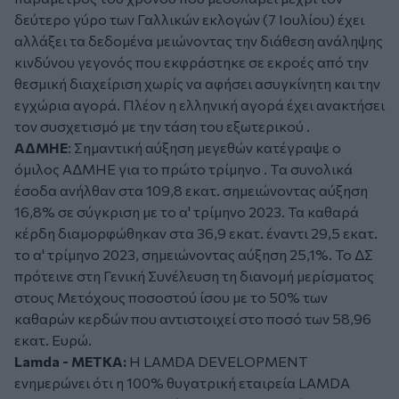
δεύτερο γύρο των Γαλλικών εκλογών (7 Ιουλίου) έχει
αλλάξει τα δεδομένα μειώνοντας την διάθεση ανάληψης
κινδύνου γεγονός που εκφράστηκε σε εκροές από την
θεσμική διαχείριση χωρίς να αφήσει ασυγκίνητη και την
εγχώρια αγορά. Πλέον η ελληνική αγορά έχει ανακτήσει
τον συσχετισμό με την τάση του εξωτερικού .
ΑΔΜΗΕ
: Σημαντική αύξηση μεγεθών κατέγραψε ο
όμιλος ΑΔΜΗΕ για το πρώτο τρίμηνο . Tα συνολικά
έσοδα ανήλθαν στα 109,8 εκατ. σημειώνοντας αύξηση
16,8% σε σύγκριση με το α' τρίμηνο 2023. Τα καθαρά
κέρδη διαμορφώθηκαν στα 36,9 εκατ. έναντι 29,5 εκατ.
το α' τρίμηνο 2023, σημειώνοντας αύξηση 25,1%. Το ΔΣ
πρότεινε στη Γενική Συνέλευση τη διανομή μερίσματος
στους Μετόχους ποσοστού ίσου με το 50% των
καθαρών κερδών που αντιστοιχεί στο ποσό των 58,96
εκατ. Ευρώ.
Lamda - ΜΕΤΚΑ:
Η LAMDA DEVELOPMENT
ενημερώνει ότι η 100% θυγατρική εταιρεία LAMDA