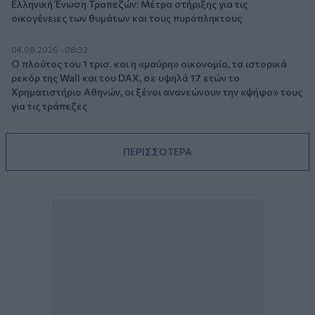
Ελληνική Ένωση Τραπεζών: Μέτρα στήριξης για τις
οικογένειες των θυμάτων και τους πυρόπληκτους
04.08.2026 - 08:32
Ο πλούτος του 1 τρισ. και η «μαύρη» οικονομία, τα ιστορικά
ρεκόρ της Wall και του DAX, σε υψηλά 17 ετών το
Χρηματιστήριο Αθηνών, οι ξένοι ανανεώνουν την «ψήφο» τους
για τις τράπεζες
ΠΕΡΙΣΣΟΤΕΡΑ