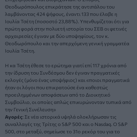
Θεοδωρόπουλος επικράτησε της αντιπάλου του
λαμβάνοντας 424 ψήφους, έναντι 133 που έλαβε η
Ιουλία Τσέτη (ποσοστό 23,88%). Υπενθυμίζεται ότι για
πρώτη φορά στην πολυετή ιστορία του ΣΕΒ οι φετινές
αρχαιρεσίες έγιναν με δύο υποψηφίους, τον κ.
Θεοδωρόπουλο και την απερχόμενη γενική γραμματέα
Ιουλία Τσέτη.
Η κα Τσέτη έθεσε το ερώτημα γιατί επί 117 χρόνια από
την ίδρυση του Συνδέσμου δεν έγιναν πραγματικές
εκλογές (μόνο ένας υποψήφιος) και «ποιοι πραγματικά
ήταν οι λόγοι που επικρατούσε ένα καθεστώς
προειλημμένων αποφάσεων από το Διοικητικό
Συμβούλιο, οι οποίες απλώς επικυρώνονταν τυπικά από
την Γενική Συνέλευση»
Αγορές
: Σε νέα ιστορικά υψηλά ολοκλήρωσαν τις
συναλλαγές της Τρίτης ο S&P 500 και ο Nasdaq. Ο S&P
500, στο μεταξύ, σημείωσε το 31ο ρεκόρ του για το