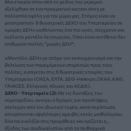
Μια εταιρία όπου από το χείλος του γκρεμού
εξελίχθηκε σε ένα πραγματικό success story με
πολλαπλά οφέλη για την χώρα μας. Στόχος είναι να
μετατραπούν 8 θυγατρικές ΔΕΚΟ του Υπερταμείου σε
«μικρές ΔΕΗ» υιοθετώντας ένα πιο υγιές, σύγχρονο και
ευέλικτο μοντέλο λειτουργίας. Όσοι είναι αντίθετοι δεν
επιθυμούν πολλές "μικρές ΔΕΗ";
«Μοντέλο-ΔΕΗ» με στόχο τον εκσυγχρονισμό και την
βελτίωση των παρεχόμενων υπηρεσιών προς τους
πολίτες, εισάγεται στις 8 θυγατρικές εταιρίες του
Υπερταμείου (ΟΑΣΑ, ΕΛΤΑ, ΔΕΘ-Helexpo,ΟΚΑΑ, ΚΑΘ,
ΓΑΙΑΟΣΕ, Ελληνικές Αλυκές και ΑΕΔΙΚ).
ΔΕΚΟ - Υπερταμείο (2):
Με τις διατάξεις του
νομοσχεδίου, ανοίγει ο δρόμος για προσλήψεις
στελεχών από τον ιδιωτικό τομέα, κατά περίπτωση
επιτρέπονται υψηλότερες αμοιβές εκτός μισθολογίου,
δίνεται ευελιξία στις προμήθειες και ορίζεται η...
έξοδος των συνδικαλιστών από τα πειθαρχικά