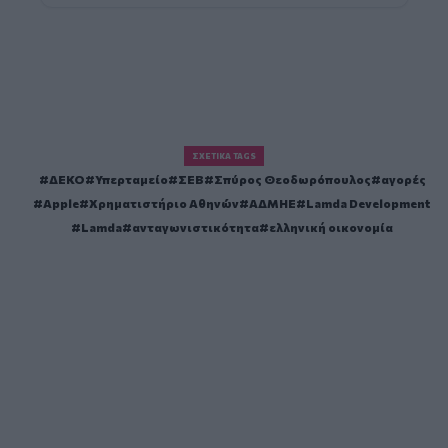
ΣΧΕΤΙΚΆ TAGS
ΔΕΚΟ
Υπερταμείο
ΣΕΒ
Σπύρος Θεοδωρόπουλος
αγορές
Apple
Χρηματιστήριο Αθηνών
ΑΔΜΗΕ
Lamda Development
Lamda
ανταγωνιστικότητα
ελληνική οικονομία