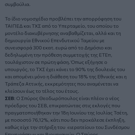
συμβούλια.
Το ίδιο νομοσχέδιο προβλέπει την απορρόφηση του
ΤΑΙΠΕΔ και ΤΧΣ από το Υπερταμείο, του οποίου το
μοντέλο διακυβέρνησης αναβαθμίζεται, αλλά και τη
δημιουργία Εθνικού Επενδυτικού Ταμείου με
συνεισφορά 300 εκατ. ευρώ από το Δημόσιο και
δεδηλωμένη την πρόθεση συμμετοχής της ΕΤΕπ,
τουλάχιστον σε πρώτη φάση. Όπως εξήγησε ο
υπουργός, το ΤΧΣ έχει κάνει το 90% της δουλειάς του
και απομένει μόνο η διάθεση του 18% της Εθνικής και η
Τράπεζα Aττικής, εκκρεμότητες που αναμένεται να
κλείσουν έως το τέλος του έτους.
ΣΕΒ
: Ο Σπύρος Θεοδωρόπουλος είναι πλέον ο νέος
πρόεδρος του ΣΕΒ, επικρατώντας στις εκλογές που
πραγματοποιήθηκαν την 18η Ιουνίου της Ιουλίας Τσέτη,
με ποσοστό 76,12%, κάτι που δεν προκάλεσε έκπληξη,
καθώς είχε την στήριξη του «ιερατείου» του Συνδέσμου
Επιχειρήσεων και Βιομηχανιών. Ο Σπύρος