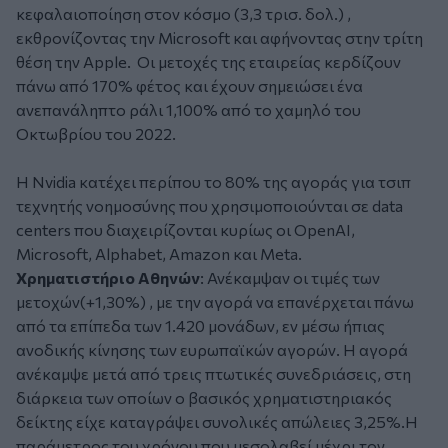
κεφαλαιοποίηση στον κόσμο (3,3 τρισ. δολ.) ,
εκθρονίζοντας την Microsoft και αφήνοντας στην τρίτη
θέση την Apple. Οι μετοχές της εταιρείας κερδίζουν
πάνω από 170% φέτος και έχουν σημειώσει ένα
ανεπανάληπτο ράλι 1,100% από το χαμηλό του
Οκτωβρίου του 2022.
Η Nvidia κατέχει περίπου το 80% της αγοράς για τσιπ
τεχνητής νοημοσύνης που χρησιμοποιούνται σε data
centers που διαχειρίζονται κυρίως οι OpenAI,
Microsoft, Alphabet, Amazon και Meta.
Χρηματιστήριο Αθηνών
: Ανέκαμψαν οι τιμές των
μετοχών(+1,30%) , με την αγορά να επανέρχεται πάνω
από τα επίπεδα των 1.420 μονάδων, εν μέσω ήπιας
ανοδικής κίνησης των ευρωπαϊκών αγορών. Η αγορά
ανέκαμψε μετά από τρεις πτωτικές συνεδριάσεις, στη
διάρκεια των οποίων ο βασικός χρηματιστηριακός
δείκτης είχε καταγράψει συνολικές απώλειες 3,25%.Η
παράμετρος του χρόνου που μεσολαβεί μέχρι τον