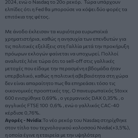
2024, ενώ ο Nasdaq το 20ο ρεκόρ. Τώρα υπάρχουν
ελπίδες ότι η Fed θα μπορούσε να κόψει δύο φορές τα
επιτόκια της φέτος.
Με άνοδο έκλεισαν τα κυριότερα ευρωπαϊκά
χρηματιστήρια, καθώς η ανησυχία των επενδυτών για
τις πολιτικές εξελίξεις στη Γαλλία μετά την προκήρυξη
πρόωρων εκλογών φαίνεται να υποχωρεί. Πολλοί
αναλυτές λένε τώρα ότι το sell-off στις γαλλικές
μετοχές που είδαμε την περασμένη εβδομάδα ήταν
υπερβολικό, καθώς η πολιτική αβεβαιότητα στη χώρα
δεν είναι απαραίτητο πως θα επηρεάσει τόσο τις
οικονομικές προοπτικές της. O πανευρωπαϊκός Stoxx
600 ενισχύθηκε 0,69% , ο γερμανικός DAX 0,35% , ο
αγγλικός FTSE 100 0,6% , ενώ ο γαλλικός CAC-40
κέρδισε 0,76%.
Αγορές - Nvidia
:Το νέο ρεκόρ του Nasdaq στηρίχθηκε
στον τίτλο του τεχνολογικού κολοσσού Nvidia(+3,5%),
η οποία έγινε η εταιρεία με την υψηλότερη