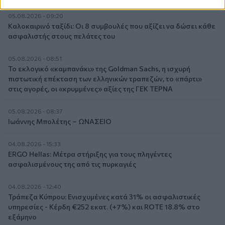
05.08.2026 - 09:20
Καλοκαιρινό ταξίδι: Οι 8 συμβουλές που αξίζει να δώσει κάθε
ασφαλιστής στους πελάτες του
05.08.2026 - 08:51
Το εκλογικό «καμπανάκι» της Goldman Sachs, η ισχυρή
πιστωτική επέκταση των ελληνικών τραπεζών, το «πάρτι»
στις αγορές, οι «κρυμμένες» αξίες της ΓΕΚ ΤΕΡΝΑ
05.08.2026 - 08:37
Ιωάννης Μπολέτης – ΩΝΑΣΕΙΟ
04.08.2026 - 15:33
ERGO Hellas: Μέτρα στήριξης για τους πληγέντες
ασφαλισμένους της από τις πυρκαγιές
04.08.2026 - 12:40
Τράπεζα Κύπρου: Ενισχυμένες κατά 31% οι ασφαλιστικές
υπηρεσίες - Κέρδη €252 εκατ. (+7%) και ROTE 18.8% στο
εξάμηνο