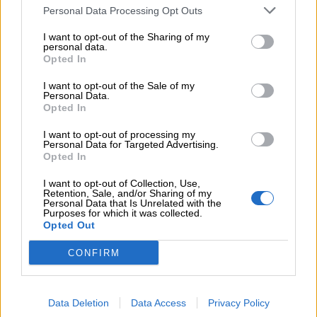
05.08.2026 - 12:33
Personal Data Processing Opt Outs
Ε.Ε και παράνομη μετανάστευση: προτάσεις και δράσεις με
παρονομαστή το κοινό συμφέρον
I want to opt-out of the Sharing of my
personal data.
Opted In
05.08.2026 - 12:11
Αντώνης Βουκλαρής - «ΕΡΡΙΚΟΣ ΝΤΥΝΑΝ»
I want to opt-out of the Sale of my
Personal Data.
Opted In
05.08.2026 - 11:30
Η νέα εποχή στην εκπαίδευση των ασφαλιστικών
I want to opt-out of processing my
διαμεσολαβητών
Personal Data for Targeted Advertising.
Opted In
05.08.2026 - 10:50
I want to opt-out of Collection, Use,
Ξεκινούν οι αιτήσεις στο vouchers.gov.gr για το Πρόγραμμα
Retention, Sale, and/or Sharing of my
«Τουρισμός για όλους 2026-2027»
Personal Data that Is Unrelated with the
Purposes for which it was collected.
Opted Out
05.08.2026 - 10:19
WWF: Περισσότερα από 180.000 στρέμματα καμένων
CONFIRM
δασικών εκτάσεων στην Ελλάδα σε λίγες μόλις μέρες
05.08.2026 - 09:45
Data Deletion
Data Access
Privacy Policy
Η Ελλάδα που αντιστέκεται και επιμένει να μην ασφαλίζεται!