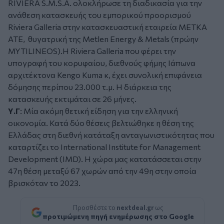
RIVIERA S.M.S.A. ολοκλήρωσε τη διαδικασία για την
ανάθεση κατασκευής του εμπορικού προορισμού
Riviera Galleria στην κατασκευαστική εταιρεία ΜΕΤΚΑ
ΑΤΕ, θυγατρική της Metlen Energy & Metals (πρώην
MYTILINEOS).Η Riviera Galleria που φέρει την
υπογραφή του κορυφαίου, διεθνούς φήμης Ιάπωνα
αρχιτέκτονα Kengo Kuma κ, έχει συνολική επιφάνεια
δόμησης περίπου 23.000 τ.μ. Η διάρκεια της
κατασκευής εκτιμάται σε 26 μήνες.
Υ.Γ
: Μία ακόμη θετική είδηση για την ελληνική
οικονομία. Κατά δύο θέσεις βελτιώθηκε η θέση της
Ελλάδας στη διεθνή κατάταξη ανταγωνιστικότητας που
καταρτίζει το International Institute for Management
Development (IMD). H χώρα μας κατατάσσεται στην
47η θέση μεταξύ 67 χωρών από την 49η στην οποία
βρισκόταν το 2023.
Προσθέστε το
nextdeal.gr
ως
προτιμώμενη πηγή ενημέρωσης στο Google