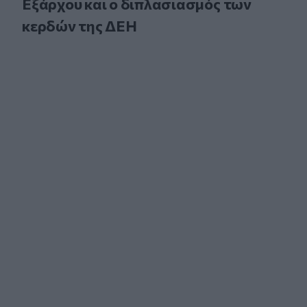
Εξάρχου και ο διπλασιασμός των
κερδών της ΔΕΗ