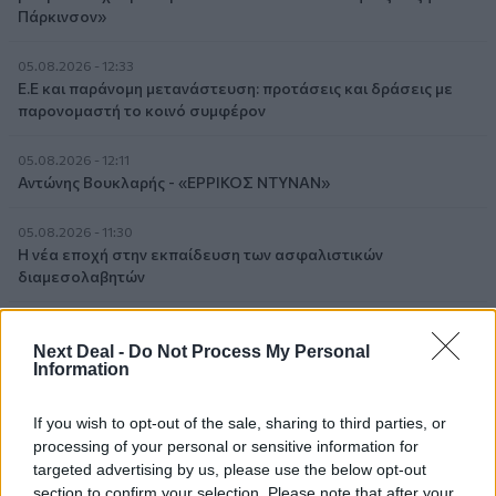
Πάρκινσον»
05.08.2026 - 12:33
Ε.Ε και παράνομη μετανάστευση: προτάσεις και δράσεις με
παρονομαστή το κοινό συμφέρον
05.08.2026 - 12:11
Αντώνης Βουκλαρής - «ΕΡΡΙΚΟΣ ΝΤΥΝΑΝ»
05.08.2026 - 11:30
Η νέα εποχή στην εκπαίδευση των ασφαλιστικών
διαμεσολαβητών
05.08.2026 - 10:50
Ξεκινούν οι αιτήσεις στο vouchers.gov.gr για το Πρόγραμμα
Next Deal -
Do Not Process My Personal
Information
«Τουρισμός για όλους 2026-2027»
05.08.2026 - 10:19
If you wish to opt-out of the sale, sharing to third parties, or
WWF: Περισσότερα από 180.000 στρέμματα καμένων
processing of your personal or sensitive information for
δασικών εκτάσεων στην Ελλάδα σε λίγες μόλις μέρες
targeted advertising by us, please use the below opt-out
section to confirm your selection. Please note that after your