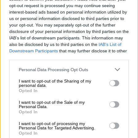
05.08.2026 - 09:45
opt-out request is processed you may continue seeing
Η Ελλάδα που αντιστέκεται και επιμένει να μην ασφαλίζεται!
interest-based ads based on personal information utilized by
us or personal information disclosed to third parties prior to
your opt-out. You may separately opt-out of the further
05.08.2026 - 09:20
Καλοκαιρινό ταξίδι: Οι 8 συμβουλές που αξίζει να δώσει κάθε
disclosure of your personal information by third parties on the
ασφαλιστής στους πελάτες του
IAB’s list of downstream participants. This information may
also be disclosed by us to third parties on the
IAB’s List of
Downstream Participants
that may further disclose it to other
05.08.2026 - 08:51
third parties.
Το εκλογικό «καμπανάκι» της Goldman Sachs, η ισχυρή
πιστωτική επέκταση των ελληνικών τραπεζών, το «πάρτι»
Personal Data Processing Opt Outs
στις αγορές, οι «κρυμμένες» αξίες της ΓΕΚ ΤΕΡΝΑ
I want to opt-out of the Sharing of my
05.08.2026 - 08:37
personal data.
Ιωάννης Μπολέτης – ΩΝΑΣΕΙΟ
Opted In
I want to opt-out of the Sale of my
04.08.2026 - 15:33
Personal Data.
ERGO Hellas: Μέτρα στήριξης για τους πληγέντες
Opted In
ασφαλισμένους της από τις πυρκαγιές
I want to opt-out of processing my
Personal Data for Targeted Advertising.
04.08.2026 - 12:40
Opted In
Τράπεζα Κύπρου: Ενισχυμένες κατά 31% οι ασφαλιστικές