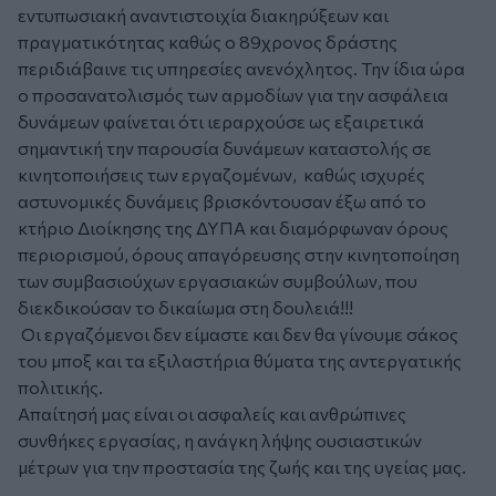
εντυπωσιακή αναντιστοιχία διακηρύξεων και
πραγματικότητας καθώς ο 89χρονος δράστης
περιδιάβαινε τις υπηρεσίες ανενόχλητος. Την ίδια ώρα
ο προσανατολισμός των αρμοδίων για την ασφάλεια
δυνάμεων φαίνεται ότι ιεραρχούσε ως εξαιρετικά
σημαντική την παρουσία δυνάμεων καταστολής σε
κινητοποιήσεις των εργαζομένων, καθώς ισχυρές
αστυνομικές δυνάμεις βρισκόντουσαν έξω από το
κτήριο Διοίκησης της ΔΥΠΑ και διαμόρφωναν όρους
περιορισμού, όρους απαγόρευσης στην κινητοποίηση
των συμβασιούχων εργασιακών συμβούλων, που
διεκδικούσαν το δικαίωμα στη δουλειά!!!
Οι εργαζόμενοι δεν είμαστε και δεν θα γίνουμε σάκος
του μποξ και τα εξιλαστήρια θύματα της αντεργατικής
πολιτικής.
Απαίτησή μας είναι οι ασφαλείς και ανθρώπινες
συνθήκες εργασίας, η ανάγκη λήψης ουσιαστικών
μέτρων για την προστασία της ζωής και της υγείας μας.