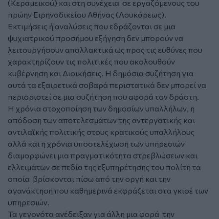
(Κεραμεικού) και στη συνέχεια σε εργαζόμενους του
πρώην Ειρηνοδικείου Αθήνας (Λουκάρεως).
Εκτιμήσεις ή αναλύσεις που εδράζονται σε μια
ψυχιατρικού προσήμου εξήγηση δεν μπορούν να
λειτουργήσουν απαλλακτικά ως προς τις ευθύνες που
χαρακτηρίζουν τις πολιτικές που ακολουθούν
κυβέρνηση και Διοικήσεις. Η δημόσια συζήτηση για
αυτά τα εξαιρετικά σοβαρά περιστατικά δεν μπορεί να
περιοριστεί σε μια συζήτηση που αφορά τον δράστη.
Η χρόνια στοχοποίηση των δημοσίων υπαλλήλων, η
απόδοση των αποτελεσμάτων της αντεργατικής και
αντιλαϊκής πολιτικής στους κρατικούς υπαλλήλους
αλλά και η χρόνια υποστελέχωση των υπηρεσιών
διαμορφώνει μια πραγματικότητα στρεβλώσεων και
ελλειμάτων σε πεδία της εξυπηρέτησης του πολίτη τα
οποία βρίσκονται πίσω από την οργή και την
αγανάκτηση που καθημερινά εκφράζεται στα γκισέ των
υπηρεσιών.
Τα γεγονότα ανέδειξαν για άλλη μια φορά την