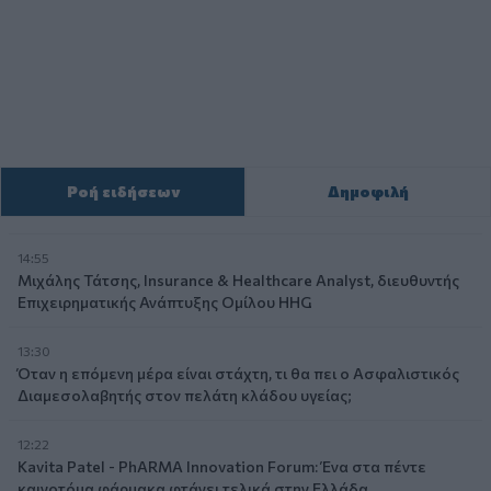
Ροή ειδήσεων
Δημοφιλή
14:55
Μιχάλης Τάτσης, Insurance & Healthcare Analyst, διευθυντής
Επιχειρηματικής Ανάπτυξης Ομίλου HHG
13:30
Όταν η επόμενη μέρα είναι στάχτη, τι θα πει ο Ασφαλιστικός
Διαμεσολαβητής στον πελάτη κλάδου υγείας;
12:22
Kavita Patel - PhARMA Innovation Forum: Ένα στα πέντε
καινοτόμα φάρμακα φτάνει τελικά στην Ελλάδα