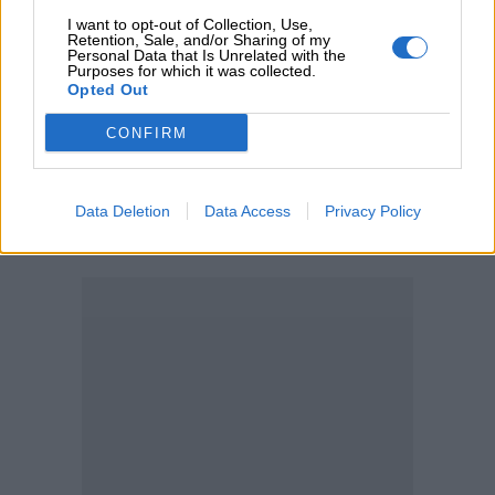
υπηρεσίες - Κέρδη €252 εκατ. (+7%) και ROTE 18.8% στο
I want to opt-out of Collection, Use,
εξάμηνο
Retention, Sale, and/or Sharing of my
Personal Data that Is Unrelated with the
Purposes for which it was collected.
04.08.2026 - 11:49
Opted Out
Σπύρος Γεωργαράς - «ΥΓΕΙΑ» / Ερευνητικό και Θεραπευτικό
Ινστιτούτο ΟΦΘΑΛΜΟΣ
CONFIRM
ΠΕΡΙΣΣΟΤΕΡΑ
Data Deletion
Data Access
Privacy Policy