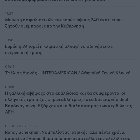
11:37
Μείωση ασφαλιστικών εισφορών ύψους 240 εκατ. ευρώ
ζητούν οι έμποροι από την Κυβέρνηση
10:45
Ευρώπη: Μπορεί η κλιματική αλλαγή να οδηγήσει σε
ενεργειακή κρίση;
09:15
Στέλιος Λιανός – INTERAMERICAN / Αθηναϊκή Γενική Κλινική
08:40
Η γαλλική «ψήφος» στο «καλώδιο» και τα συμφέροντα, οι
ελληνικές τράπεζες «πρωταθλήτριες» στα δάνεια, νέο deal
Βαρδινογιάννη- Εξάρχου και ο διπλασιασμός των κερδών της
ΔΕΗ
05.08.2026 - 13:37
Randy Schekman, Νομπελίστας Ιατρικής: «Σε πέντε χρόνια
μπορεί να έχουμε θεραπεία που αναστέλλει την εξέλιξη του