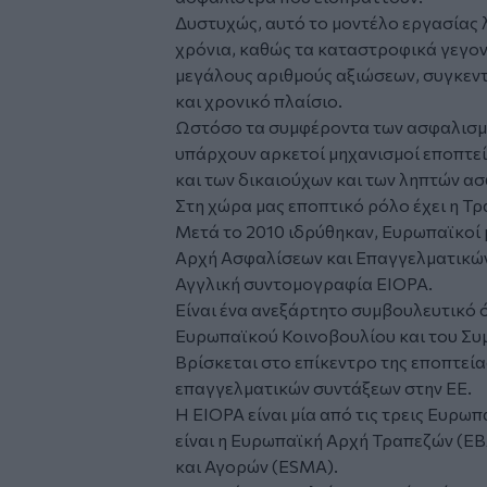
Δυστυχώς, αυτό το μοντέλο εργασίας 
χρόνια, καθώς τα καταστροφικά γεγον
μεγάλους αριθμούς αξιώσεων, συγκεν
και χρονικό πλαίσιο.
Ωστόσο τα συμφέροντα των ασφαλισμέ
υπάρχουν αρκετοί μηχανισμοί εποπτεί
και των δικαιούχων και των ληπτών α
Στη χώρα μας εποπτικό ρόλο έχει η Τρ
Μετά το 2010 ιδρύθηκαν, Ευρωπαϊκοί
Αρχή Ασφαλίσεων και Επαγγελματικών
Αγγλική συντομογραφία EIOPA.
Είναι ένα ανεξάρτητο συμβουλευτικό 
Ευρωπαϊκού Κοινοβουλίου και του Συ
Βρίσκεται στο επίκεντρο της εποπτεί
επαγγελματικών συντάξεων στην ΕΕ.
Η EIOPA είναι μία από τις τρεις Ευρωπ
είναι η Ευρωπαϊκή Αρχή Τραπεζών (EB
και Αγορών (ESMA).