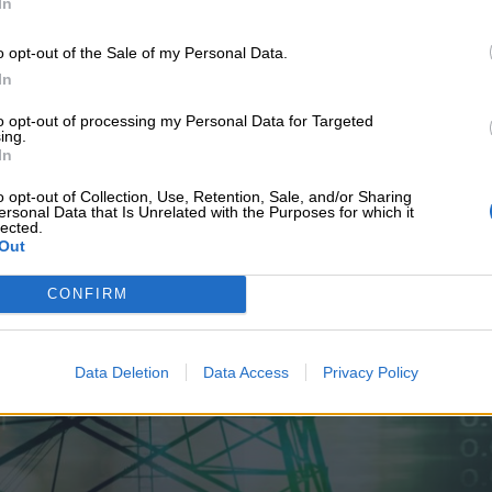
In
o opt-out of the Sale of my Personal Data.
In
to opt-out of processing my Personal Data for Targeted
ing.
In
o opt-out of Collection, Use, Retention, Sale, and/or Sharing
υνεχής ροή
ersonal Data that Is Unrelated with the Purposes for which it
lected.
Out
CONFIRM
Data Deletion
Data Access
Privacy Policy