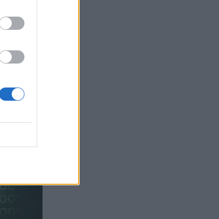
Sachs, η ισχυρή πιστωτική επέκταση
των ελληνικών τραπεζών, το «πάρτι»
στις αγορές, οι «κρυμμένες» αξίες της
ΓΕΚ ΤΕΡΝΑ
05.08.2026 - 08:37
Ιωάννης Μπολέτης – ΩΝΑΣΕΙΟ
04.08.2026 - 15:33
ERGO Hellas: Μέτρα στήριξης για τους
πληγέντες ασφαλισμένους της από τις
πυρκαγιές
04.08.2026 - 12:40
Τράπεζα Κύπρου: Ενισχυμένες κατά
31% οι ασφαλιστικές υπηρεσίες -
Κέρδη €252 εκατ. (+7%) και ROTE
18.8% στο εξάμηνο