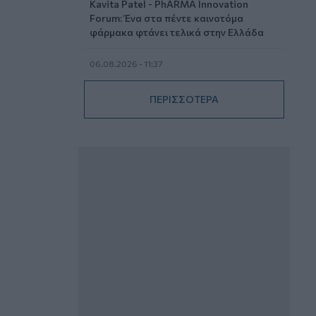
Kavita Patel - PhARMA Innovation
Forum: Ένα στα πέντε καινοτόμα
φάρμακα φτάνει τελικά στην Ελλάδα
06.08.2026 - 11:37
Μείωση ασφαλιστικών εισφορών
ύψους 240 εκατ. ευρώ ζητούν οι
ΠΕΡΙΣΣΟΤΕΡΑ
έμποροι από την Κυβέρνηση
06.08.2026 - 10:45
Ευρώπη: Μπορεί η κλιματική αλλαγή να
οδηγήσει σε ενεργειακή κρίση;
06.08.2026 - 09:15
Στέλιος Λιανός – INTERAMERICAN /
Αθηναϊκή Γενική Κλινική
06.08.2026 - 08:40
Η γαλλική «ψήφος» στο «καλώδιο» και
τα συμφέροντα, οι ελληνικές τράπεζες
«πρωταθλήτριες» στα δάνεια, νέο deal
Βαρδινογιάννη- Εξάρχου και ο