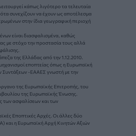
λειτουργεί κάπως λιγότερο τα τελευταία
ότα συνεχίζουν να έχουν ως αποτέλεσμα
τρωμένων στην ίδια γεωγραφική περιοχή
νων είναι διασφαλισμένα, καθώς
ας με στόχο την προστασία τους αλλά
σφάλισης.
άπεζα της Ελλάδας από την 1.12.2010.
 μηχανισμοί εποπτείας όπως η Ευρωπαϊκή
 Συντάξεων -ΕΑΑΕΣ γνωστή με την
όργανο της Ευρωπαϊκής Επιτροπής, του
μβουλίου της Ευρωπαϊκής Ένωσης.
ας των ασφαλίσεων και των
αϊκές Εποπτικές Αρχές. Οι άλλες δύο
A) και η Ευρωπαϊκή Αρχή Κινητών Αξιών