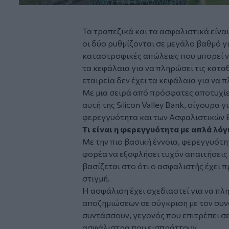
Τα τραπεζικά και τα ασφαλιστικά είνα
οι δύο ρυθμίζονται σε μεγάλο βαθμό 
καταστροφικές απώλειες που μπορεί ν
τα κεφάλαια για να πληρώσει τις καταθ
εταιρεία δεν έχει τα κεφάλαια για να 
Με μια σειρά από πρόσφατες αποτυχί
αυτή της Silicon Valley Bank, σίγουρα 
φερεγγυότητα και των Ασφαλιστικών 
Τι είναι η φερεγγυότητα με απλά λόγ
Με την πιο βασική έννοια, φερεγγυότη
φορέα να εξοφλήσει τυχόν απαιτήσεις
βασίζεται στο ότι ο ασφαλιστής έχει
στιγμή.
Η ασφάλιση έχει σχεδιαστεί για να πλ
αποζημιώσεων σε σύγκριση με τον συ
συντάσσουν, γεγονός που επιτρέπει σε 
ασφάλιστρα που εισπράττουν.