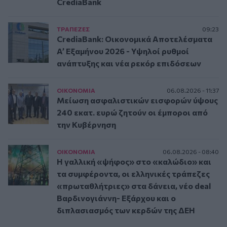
CrediaBank
ΤΡAΠΕΖΕΣ
09:23
CrediaBank: Οικονομικά Αποτελέσματα
A’ Εξαμήνου 2026 - Υψηλοί ρυθμοί
ανάπτυξης και νέα ρεκόρ επιδόσεων
ΟΙΚΟΝΟΜΙΑ
06.08.2026 - 11:37
Μείωση ασφαλιστικών εισφορών ύψους
240 εκατ. ευρώ ζητούν οι έμποροι από
την Κυβέρνηση
ΟΙΚΟΝΟΜΙΑ
06.08.2026 - 08:40
Η γαλλική «ψήφος» στο «καλώδιο» και
τα συμφέροντα, οι ελληνικές τράπεζες
«πρωταθλήτριες» στα δάνεια, νέο deal
Βαρδινογιάννη- Εξάρχου και ο
διπλασιασμός των κερδών της ΔΕΗ