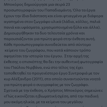
Μποκόρος δημιούργησε μια σειρά 23
προσωπογραφιών του Παπαδιαμάντη. Όλα τα έργα
έχουν την ίδια διάσταση και είναι φτιαγμένα με διάφορα
αγαπημένα στον ζωγράφο υλικά (λάδια, κόλλες, παλιά
πανιά και υφάσματα, χρησιμοποιημένα ξύλα και άλλα).
Δημιουργήθηκαν τα δυο τελευταία χρόνια και
παρουσιάζονται για πρώτη φορά στην έκθεση αυτή.
Κάθε προσωπογραφία συνοδεύεται από σύντομο
κείμενο του ζωγράφου, που κατά κάποιον τρόπο
αφηγείται την ιστορία του έργου. Στην αρχή της
έκθεσης ο επισκέπτης θα δει την αυθεντική φωτογραφία
του Παύλου Νιρβάνα, ενώ στο τέλος της έχει
τοποθετηθεί το προγενέστερο έργο
Συντροφιά με τον
κυρ Αλέξανδρο
(2011), στο οποίο συναντιούνται νοητά
για πρώτη φορά ο συγγραφέας με τον ζωγράφο.
Σχετικά με την έκθεση, ο Χρήστος Μποκόρος σημειώνει:
«Πώς εικονίζεται η βιωματική σχέση, από την παιδική
μου ακόμη ηλικία, με τα κείμενα του μεγάλου