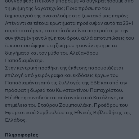
συγγραφέα; Τι εικόνα μπορούμε να συγκρατήσουμε από
τη μνήμη της λογοτεχνίας; Ποιο πρόσωπο του
δημιουργού της ανακαλούμε στο ζωντανό μας παρόν;
Απέναντι σε τέτοια ερωτήματα προέκυψαν αυτά τα 23+1
απρόοπτα έργα, τα οποία δεν είναι πορτραίτα, με την
συνηθισμένη αντίληψη του όρου, αλλά αποτυπώσεις του
ίσκιου που άφησε στη ζωή μου η συνάντηση με τα
διηγήματα και τον μύθο του Αλέξανδρου
Παπαδιαμάντη».
Στην κεντρική προθήκη της έκθεσης παρουσιάζεται
επιλογή από χειρόγραφα και εκδόσεις έργων του
Παπαδιαμάντη από τις Συλλογές της ΕΒΕ και από την
πρόσφατη δωρεά του Κωνσταντίνου Παπαχρίστου.
Η έκθεση συνοδεύεται από αναλυτικό Κατάλογο, σε
επιμέλεια του Σταύρου Ζουμπουλάκη, Προέδρου του
Εφορευτικού Συμβουλίου της Εθνικής Βιβλιοθήκης της
Ελλάδος.
Πληροφορίες