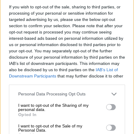
ΔΕΗ
If you wish to opt-out of the sale, sharing to third parties, or
processing of your personal or sensitive information for
05.08.2026 - 13:37
targeted advertising by us, please use the below opt-out
Randy Schekman, Νομπελίστας Ιατρικής: «Σε πέντε χρόνια
section to confirm your selection. Please note that after your
μπορεί να έχουμε θεραπεία που αναστέλλει την εξέλιξη του
opt-out request is processed you may continue seeing
Πάρκινσον»
interest-based ads based on personal information utilized by
us or personal information disclosed to third parties prior to
05.08.2026 - 12:33
your opt-out. You may separately opt-out of the further
Ε.Ε και παράνομη μετανάστευση: προτάσεις και δράσεις με
disclosure of your personal information by third parties on the
παρονομαστή το κοινό συμφέρον
IAB’s list of downstream participants. This information may
also be disclosed by us to third parties on the
IAB’s List of
05.08.2026 - 12:11
Downstream Participants
that may further disclose it to other
Αντώνης Βουκλαρής - «ΕΡΡΙΚΟΣ ΝΤΥΝΑΝ»
third parties.
Personal Data Processing Opt Outs
05.08.2026 - 11:30
Η νέα εποχή στην εκπαίδευση των ασφαλιστικών
I want to opt-out of the Sharing of my
διαμεσολαβητών
personal data.
Opted In
05.08.2026 - 10:50
I want to opt-out of the Sale of my
Ξεκινούν οι αιτήσεις στο vouchers.gov.gr για το Πρόγραμμα
Personal Data.
«Τουρισμός για όλους 2026-2027»