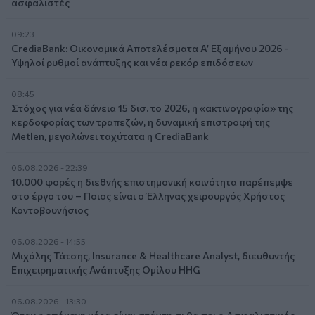
ασφαλιστές
09:23
CrediaBank: Οικονομικά Αποτελέσματα A’ Εξαμήνου 2026 -
Υψηλοί ρυθμοί ανάπτυξης και νέα ρεκόρ επιδόσεων
08:45
Στόχος για νέα δάνεια 15 δισ. το 2026, η «ακτινογραφία» της
κερδοφορίας των τραπεζών, η δυναμική επιστροφή της
Metlen, μεγαλώνει ταχύτατα η CrediaBank
06.08.2026 - 22:39
10.000 φορές η διεθνής επιστημονική κοινότητα παρέπεμψε
στο έργο του – Ποιος είναι ο Έλληνας χειρουργός Χρήστος
Κοντοβουνήσιος
06.08.2026 - 14:55
Μιχάλης Τάτσης, Insurance & Healthcare Analyst, διευθυντής
Επιχειρηματικής Ανάπτυξης Ομίλου HHG
06.08.2026 - 13:30