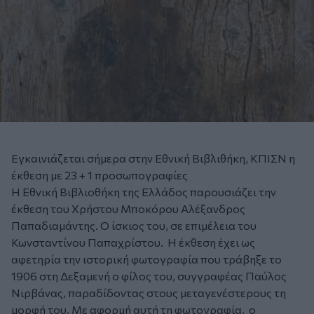
Εγκαινιάζεται σήμερα στην Εθνική Βιβλιθήκη, ΚΠΙΣΝ η
έκθεση με 23 + 1 προσωπογραφίες
Η Εθνική Βιβλιοθήκη της Ελλάδος παρουσιάζει την
έκθεση του Χρήστου Μποκόρου
Αλέξανδρος
Παπαδιαμάντης. Ο ίσκιος του
, σε επιμέλεια του
Κωνσταντίνου Παπαχρίστου. Η έκθεση έχει ως
αφετηρία την ιστορική φωτογραφία που τράβηξε το
1906 στη Δεξαμενή ο φίλος του, συγγραφέας Παύλος
Νιρβάνας, παραδίδοντας στους μεταγενέστερους τη
μορφή του. Με αφορμή αυτή τη φωτογραφία, ο