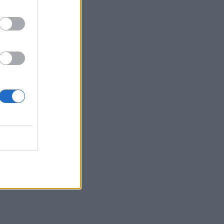
τα συμφέροντα, οι ελληνικές τράπεζες
«πρωταθλήτριες» στα δάνεια, νέο deal
Βαρδινογιάννη- Εξάρχου και ο
διπλασιασμός των κερδών της ΔΕΗ
05.08.2026 - 13:37
Randy Schekman, Νομπελίστας Ιατρικής:
«Σε πέντε χρόνια μπορεί να έχουμε
θεραπεία που αναστέλλει την εξέλιξη
του Πάρκινσον»
05.08.2026 - 12:33
Ε.Ε και παράνομη μετανάστευση:
προτάσεις και δράσεις με παρονομαστή
το κοινό συμφέρον
05.08.2026 - 12:11
Αντώνης Βουκλαρής - «ΕΡΡΙΚΟΣ
ΝΤΥΝΑΝ»
05.08.2026 - 11:30
Η νέα εποχή στην εκπαίδευση των