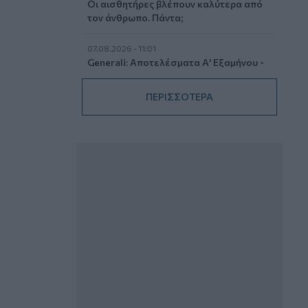
Οι αισθητήρες βλέπουν καλύτερα από
τον άνθρωπο. Πάντα;
07.08.2026 - 11:01
Generali: Αποτελέσματα Α' Εξαμήνου -
Εξαιρετική ανάπτυξη στα Λειτουργικά
και Προσαρμοσμένα Καθαρά
ΠΕΡΙΣΣΟΤΕΡΑ
Αποτελέσματα με συμβολή από όλες
τις επιχειρηματικές δραστηριότητες
07.08.2026 - 10:28
Ομαδικά Ασφαλιστικά προϊόντα
Επαγγελματικής Συνταξιοδότησης: Νέο
πεδίο ανάπτυξης για ασφαλιστικές και
ασφαλιστές
07.08.2026 - 09:23
CrediaBank: Οικονομικά Αποτελέσματα
A’ Εξαμήνου 2026 - Υψηλοί ρυθμοί
ανάπτυξης και νέα ρεκόρ επιδόσεων
07.08.2026 - 08:45