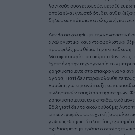
λογικούς συσχετισμούς, μεταξύ ευρωπ
οποία είναι γνωστό ότι δεν ανθεί (εξ
δηλώσεων κάποιων στελεχών), και στ
Δεν θα ασχοληθώ με την κανονιστική σ
αναλογιστικά και αντασφαλιστικά θέμ
προσφιλές μου θέμα. Την εκπαίδευση.
Μα αφού κυρίες και κύριοι ιθύνοντες 
έχετε όλη την τεχνογνωσία των μητρικώ
χρησιμοποιείτε στο έπακρο για να ανα
αγορά; Γιατί δεν παρακολουθείτε του
Ευρώπη για την ανάπτυξη των εκπαιδευ
πωλησιακών τους δραστηριοτήτων; Φα
χρησιμοποιείται το εκπαιδευτικό μον
Εδώ γιατί δεν το ακολουθούμε; Αυτό τ
επικεντρωμένο σε τεχνική (ασφαλιστι
γνώσεις θεσμικού πλαισίου, εξυπηρέτ
σχεδιασμένο με τρόπο ο οποίος τελικ