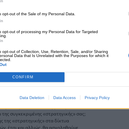
In
ανεπαρκείς γνώσεις των δικτύων και του
βίας καλύπτουν τις εποπτικές
o opt-out of the Sale of my Personal Data.
 βεβαιότητα θα αυξηθούν στο εγγύς
In
πτυξης. Το να δίνουμε βαρύγδουπα
μματα και δραστηριότητες, δεν σημαίνει
to opt-out of processing my Personal Data for Targeted
ing.
χρονη και αναγκαία εκπαίδευση,
In
κπαιδευόμενους (δίκτυα και
o opt-out of Collection, Use, Retention, Sale, and/or Sharing
ersonal Data that Is Unrelated with the Purposes for which it
 και κύριοι, πιστεύετε στ’ αλήθεια ότι
lected.
Out
α συνεισφέρετε πραγματικά στα κέρδη
), μέσω τέτοιων μεθόδων;
CONFIRM
ων μας (εκτός του Υψίστου), είναι ο
γυρίσει την πλάτη και να στραφεί σε
Data Deletion
Data Access
Privacy Policy
 επενδυτής, εκτός από το ετήσιο
κροπρόθεσμο και επαναλαμβανόμενο
ω της συγκεκριμένης «στρατηγικής» σας;
ής της «στρατηγικής» στα δίκτυα
ών, έτσι και αλλιώς, θα ασχοληθούμε