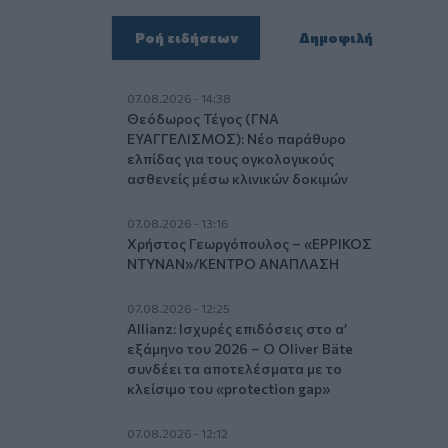
Ροή ειδήσεων
Δημοφιλή
07.08.2026 - 14:38
Θεόδωρος Τέγος (ΓΝΑ
ΕΥΑΓΓΕΛΙΣΜΟΣ): Νέο παράθυρο
ελπίδας για τους ογκολογικούς
ασθενείς μέσω κλινικών δοκιμών
07.08.2026 - 13:16
Χρήστος Γεωργόπουλος – «ΕΡΡΙΚΟΣ
ΝΤΥΝΑΝ»/ΚΕΝΤΡΟ ΑΝΑΠΛΑΣΗ
07.08.2026 - 12:25
Allianz: Ισχυρές επιδόσεις στο α’
εξάμηνο του 2026 – Ο Oliver Bäte
συνδέει τα αποτελέσματα με το
κλείσιμο του «protection gap»
07.08.2026 - 12:12