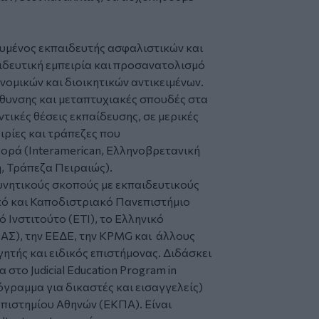
υμένος εκπαιδευτής ασφαλιστικών και
ιδευτική εμπειρία και προσανατολισμό
νομικών και διοικητικών αντικειμένων.
ύθυνσης και μεταπτυχιακές σπουδές στα
τικές θέσεις εκπαίδευσης, σε μερικές
ιρίες και τράπεζες που
ορά (Interamerican, Ελληνοβρετανική
ή, Τράπεζα Πειραιώς).
ευνητικούς σκοπούς με εκπαιδευτικούς
ικό και Καποδιστριακό Πανεπιστήμιο
 Ινστιτούτο (ΕΤΙ), το Ελληνικό
ΑΣ), την ΕΕΔΕ, την KPMG και άλλους
ητής και ειδικός επιστήμονας. Διδάσκει
το Judicial Education Program in
όγραμμα για δικαστές και εισαγγελείς)
πιστημίου Αθηνών (ΕΚΠΑ). Είναι