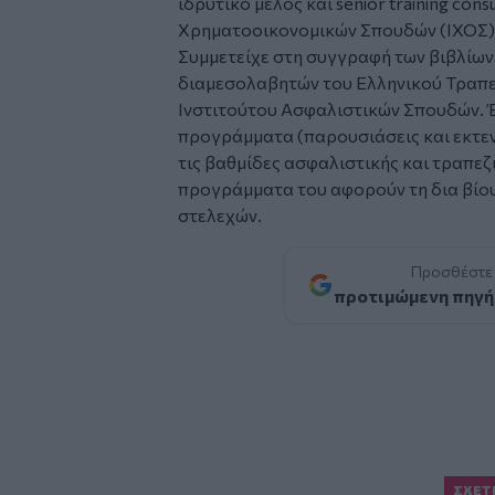
ιδρυτικό μέλος και senior training cons
Χρηματοοικονομικών Σπουδών (ΙΧΟΣ)
Συμμετείχε στη συγγραφή των βιβλίω
διαμεσολαβητών του Ελληνικού Τραπεζ
Ινστιτούτου Ασφαλιστικών Σπουδών. Έ
προγράμματα (παρουσιάσεις και εκτενε
τις βαθμίδες ασφαλιστικής και τραπεζ
προγράμματα του αφορούν τη δια βίο
στελεχών.
Προσθέστε
προτιμώμενη πηγή
ΣΧΕΤ