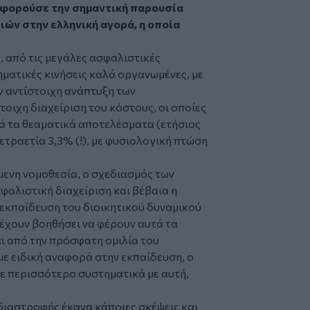
φορούσε την σημαντική παρουσία
ών στην ελληνική αγορά, η οποία
, από τις μεγάλες ασφαλιστικές
ηματικές κινήσεις καλά οργανωμένες, με
ν αντίστοιχη ανάπτυξη των
οιχη διαχείριση του κόστους, οι οποίες
τά τα θεαματικά αποτελέσματα (ετήσιος
ετραετία 3,3% (!), με φυσιολογική πτώση
ενη νομοθεσία, ο σχεδιασμός των
φαλιστική διαχείριση και βέβαια η
εκπαίδευση του διοικητικού δυναμικού
 έχουν βοηθήσει να φέρουν αυτά τα
ι από την πρόσφατη ομιλία του
 με ειδική αναφορά στην εκπαίδευση, ο
ε περισσότερο συστηματικά με αυτή,
ιαστροφής έκανα κάποιες σκέψεις και