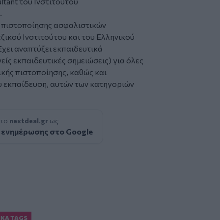
ultant του Ινστιτούτου
.
ν πιστοποίησης ασφαλιστικών
ικού Ινστιτούτου και του Ελληνικού
χει αναπτύξει εκπαιδευτικά
ίς εκπαιδευτικές σημειώσεις) για όλες
ικής πιστοποίησης, καθώς και
υ εκπαίδευση, αυτών των κατηγοριών
 το
nextdeal.gr
ως
 ενημέρωσης στο Google
ΙΚΆ TAGS