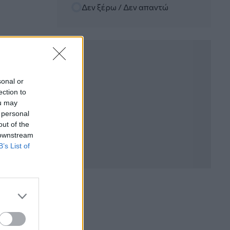
Δεν ξέρω / Δεν απαντώ
06.08.2026 - 12:22
Kavita Patel - PhARMA Innovation
Forum: Ένα στα πέντε καινοτόμα
φάρμακα φτάνει τελικά στην Ελλάδα
06.08.2026 - 11:37
Μείωση ασφαλιστικών εισφορών
sonal or
ύψους 240 εκατ. ευρώ ζητούν οι
ection to
έμποροι από την Κυβέρνηση
ou may
 personal
06.08.2026 - 10:45
out of the
Ευρώπη: Μπορεί η κλιματική αλλαγή να
 downstream
οδηγήσει σε ενεργειακή κρίση;
B’s List of
06.08.2026 - 09:15
Στέλιος Λιανός – INTERAMERICAN /
Αθηναϊκή Γενική Κλινική
06.08.2026 - 08:40
Η γαλλική «ψήφος» στο «καλώδιο» και