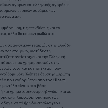
αϊκών αγορών και ελληνικής αγοράς, η
αιρουμένων μερικών αυτάρεσκων
εναχωριέμαι.
υμμόρφωση, τις επενδύσεις και τα
ατα, αλλά θα επικεντρωθώ στο
των ασφαλιστικών εταιριών στην Ελλάδα,
ν σας εταιριών, γιατί δεν τη
πτύξετε αντίστοιχα και την Ελληνική
ς πόρους που χρησιμοποιούν στην
τικών τους και κατ’ επέκταση των
ντάζομαι ότι βλέπετε ότι στην Ευρώπη
τέλο που καθορίζεται από τον
Eficert
.
ο μοντέλο είναι κατά βάση
κή και χρηματοοικονομική) γνώση και σε
ησης και πληροφόρησης πελατών,
ά οδηγεί σε πλήρη διασφάλιση του