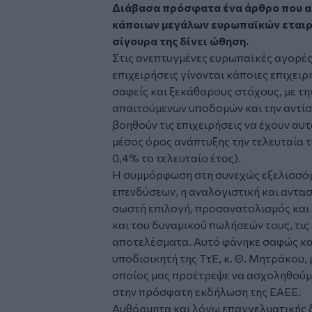
Διάβασα πρόσφατα ένα άρθρο που α
κάποιων μεγάλων ευρωπαϊκών εταιρι
σίγουρα της δίνει ώθηση.
Στις ανεπτυγμένες ευρωπαϊκές αγορές
επιχειρήσεις γίνονται κάποιες επιχειρ
σαφείς και ξεκάθαρους στόχους, με τη
απαιτούμενων υποδομών και την αντίστ
βοηθούν τις επιχειρήσεις να έχουν αυ
μέσος όρος ανάπτυξης την τελευταία τ
0,4% το τελευταίο έτος).
Η συμμόρφωση στη συνεχώς εξελισσόμ
επενδύσεων, η αναλογιστική και αντασ
σωστή επιλογή, προσανατολισμός και 
και του δυναμικού πωλήσεών τους, τις
αποτελέσματα. Αυτό φάνηκε σαφώς κα
υποδιοικητή της ΤτΕ, κ. Θ. Μητράκου,
οποίος μας προέτρεψε να ασχοληθούμ
στην πρόσφατη εκδήλωση της ΕΑΕΕ.
Αυθόρμητα και λόγω επαγγελματικής δ