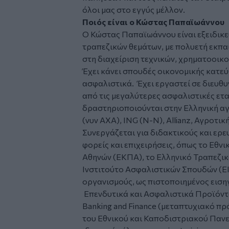
όλοι μας στο εγγύς μέλλον.
Ποιός είναι ο Κώστας Παπαϊωάννου
Ο Κώστας Παπαϊωάννου είναι εξειδικε
τραπεζικών θεμάτων, με πολυετή εκπα
στη διαχείριση τεχνικών, χρηματοοικο
Έχει κάνει σπουδές οικονομικής κατε
ασφαλιστικά. Έχει εργαστεί σε διευθυν
από τις μεγαλύτερες ασφαλιστικές ετα
δραστηριοποιούνται στην Ελληνική αγ
(νυν ΑΧΑ), ING (N-N), Allianz, Αγροτικ
Συνεργάζεται για διδακτικούς και ερ
φορείς και επιχειρήσεις, όπως το Εθν
Αθηνών (ΕΚΠΑ), το Ελληνικό Τραπεζικό
Ινστιτούτο Ασφαλιστικών Σπουδών (ΕΙ
οργανισμούς, ως πιστοποιημένος εισηγ
Επενδυτικά και Ασφαλιστικά Προϊόντα σ
Banking and Finance (μεταπτυχιακό πρ
του Εθνικού και Καποδιστριακού Πανε