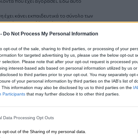
οϊόντα που έχει αγοράσει. Εδώ αυτό
η έχει κάνει εκπαιδευτικά το σύνολο των
ποιείται στην ελληνική αγορά τα
ναφέρομαι μόνο σε εταιρίες θυγατρικές
 -
Do Not Process My Personal Information
λογο με το διεθνές κύρος τους ή του
 απάντηση είναι,
δυστυχώς ΤΙΠΟΤΑ
!
to opt-out of the sale, sharing to third parties, or processing of your per
ς μείωση του λειτουργικού τους κόστους,
formation for targeted advertising by us, please use the below opt-out s
ης των εκπαιδευτικών τους
r selection. Please note that after your opt-out request is processed y
χεί η εμπλοκή κάποιων νέων, ανεπαρκών
eing interest-based ads based on personal information utilized by us or
εκπαιδευτικές δραστηριότητες (μόνον για
disclosed to third parties prior to your opt-out. You may separately opt-
losure of your personal information by third parties on the IAB’s list of
 αντιστοιχεί η «νεκρανάσταση» και
. This information may also be disclosed by us to third parties on the
IA
αι «εκπαιδευτικών προγραμμάτων»
Participants
that may further disclose it to other third parties.
χρησιμοποιούνται ευρέως, στο τίποτα
«εξειδικευμένων» και μη
ποτα αντιστοιχούν τα ευάριθμα
l Data Processing Opt Outs
στοποιήσεων, που κυκλοφορούν στην
o opt-out of the Sharing of my personal data.
τη συρρίκνωση των δυνητικών σας