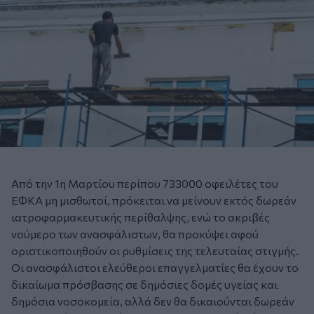
Από την 1η Μαρτίου περίπου 733000 οφειλέτες του
ΕΦΚΑ μη μισθωτοί, πρόκειται να μείνουν εκτός δωρεάν
ιατροφαρμακευτικής περίθαλψης, ενώ το ακριβές
νούμερο των ανασφάλιστων, θα προκύψει αφού
οριστικοποιηθούν οι ρυθμίσεις της τελευταίας στιγμής.
Οι ανασφάλιστοι ελεύθεροι επαγγελματίες θα έχουν το
δικαίωμα πρόσβασης σε δημόσιες δομές υγείας και
δημόσια νοσοκομεία, αλλά δεν θα δικαιούνται δωρεάν