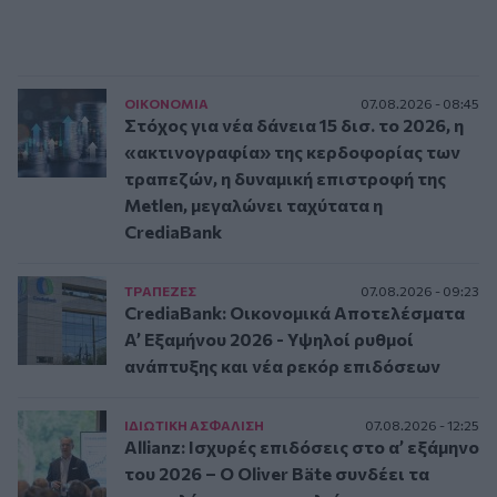
ΟΙΚΟΝΟΜΙΑ
07.08.2026 - 08:45
Στόχος για νέα δάνεια 15 δισ. το 2026, η
«ακτινογραφία» της κερδοφορίας των
τραπεζών, η δυναμική επιστροφή της
Metlen, μεγαλώνει ταχύτατα η
CrediaBank
ΤΡAΠΕΖΕΣ
07.08.2026 - 09:23
CrediaBank: Οικονομικά Αποτελέσματα
A’ Εξαμήνου 2026 - Υψηλοί ρυθμοί
ανάπτυξης και νέα ρεκόρ επιδόσεων
ΙΔΙΩΤΙΚΗ ΑΣΦAΛΙΣΗ
07.08.2026 - 12:25
Allianz: Ισχυρές επιδόσεις στο α’ εξάμηνο
του 2026 – Ο Oliver Bäte συνδέει τα