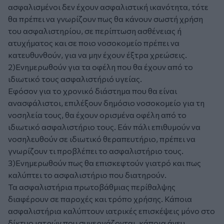
ασφαλισμένοι δεν έχουν ασφαλιστική ικανότητα, τότε
θα πρέπει να γνωρίζουν πως θα κάνουν σωστή χρήση
του ασφαλιστηρίου, σε περίπτωση ασθένειας ή
ατυχήματος και σε ποιο νοσοκομείο πρέπει να
κατευθυνθούν, για να μην έχουν έξτρα χρεώσεις.
2)Ενημερωθούν για τα οφέλη που θα έχουν από το
ιδιωτικό τους ασφαλιστήριό υγείας.
Εφόσον για το χρονικό διάστημα που θα είναι
ανασφάλιστοι, επιλέξουν δημόσιο νοσοκομείο για τη
νοσηλεία τους, θα έχουν ορισμένα οφέλη από το
ιδιωτικό ασφαλιστήριο τους. Εάν πάλι επιθυμούν να
νοσηλευθούν σε ιδιωτικό θεραπευτήριο, πρέπει να
γνωρίζουν τι προβλέπει το ασφαλιστήριο τους.
3)Ενημερωθούν πως θα επισκεφτούν γιατρό και πως
καλύπτει το ασφαλιστήριο που διατηρούν.
Τα ασφαλιστήρια πρωτοβάθμιας περίθαλψης
διαφέρουν σε παροχές και τρόπο χρήσης. Κάποια
ασφαλιστήρια καλύπτουν ιατρικές επισκέψεις μόνο στο
δίκτυο ιατρών που συνεργάζονται, κάποια άνευ