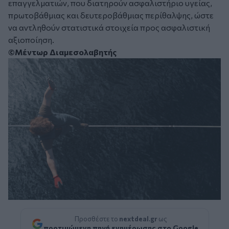
επαγγελματιών, που διατηρούν ασφαλιστήριο υγείας,
πρωτοβάθμιας και δευτεροβάθμιας περίθαλψης, ώστε
να αντληθούν στατιστικά στοιχεία προς ασφαλιστική
αξιοποίηση.
©Μέντωρ Διαμεσολαβητής
Προσθέστε το
nextdeal.gr
ως
προτιμώμενη πηγή ενημέρωσης στο Google