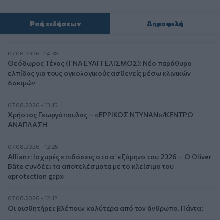
Ροή ειδήσεων
Δημοφιλή
07.08.2026 - 14:38
Θεόδωρος Τέγος (ΓΝΑ ΕΥΑΓΓΕΛΙΣΜΟΣ): Νέο παράθυρο
ελπίδας για τους ογκολογικούς ασθενείς μέσω κλινικών
δοκιμών
07.08.2026 - 13:16
Χρήστος Γεωργόπουλος – «ΕΡΡΙΚΟΣ ΝΤΥΝΑΝ»/ΚΕΝΤΡΟ
ΑΝΑΠΛΑΣΗ
07.08.2026 - 12:25
Allianz: Ισχυρές επιδόσεις στο α’ εξάμηνο του 2026 – Ο Oliver
Bäte συνδέει τα αποτελέσματα με το κλείσιμο του
«protection gap»
07.08.2026 - 12:12
Οι αισθητήρες βλέπουν καλύτερα από τον άνθρωπο. Πάντα;