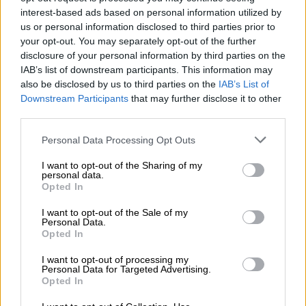
στο έργο του – Ποιος είναι ο Έλληνας χειρουργός Χρήστος
interest-based ads based on personal information utilized by
Κοντοβουνήσιος
us or personal information disclosed to third parties prior to
your opt-out. You may separately opt-out of the further
06.08.2026 - 14:55
disclosure of your personal information by third parties on the
Μιχάλης Τάτσης, Insurance & Healthcare Analyst, διευθυντής
IAB’s list of downstream participants. This information may
Επιχειρηματικής Ανάπτυξης Ομίλου HHG
also be disclosed by us to third parties on the
IAB’s List of
Downstream Participants
that may further disclose it to other
06.08.2026 - 13:30
third parties.
Όταν η επόμενη μέρα είναι στάχτη, τι θα πει ο Ασφαλιστικός
Διαμεσολαβητής στον πελάτη κλάδου υγείας;
Personal Data Processing Opt Outs
I want to opt-out of the Sharing of my
06.08.2026 - 12:22
personal data.
Kavita Patel - PhARMA Innovation Forum: Ένα στα πέντε
Opted In
καινοτόμα φάρμακα φτάνει τελικά στην Ελλάδα
I want to opt-out of the Sale of my
Personal Data.
06.08.2026 - 11:37
Opted In
Μείωση ασφαλιστικών εισφορών ύψους 240 εκατ. ευρώ
ζητούν οι έμποροι από την Κυβέρνηση
I want to opt-out of processing my
Personal Data for Targeted Advertising.
Opted In
06.08.2026 - 10:45
Ευρώπη: Μπορεί η κλιματική αλλαγή να οδηγήσει σε