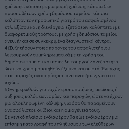
χρέωσης, κάποια με μια μικρή χρέωση, κάποια δεν
προϋποθέτουν χρήση δημόσιου ταμείου, κάποια
καλύπτον τον προσωπικό γιατρό του ασφαλισμένου
κτλ. Εξίσου και η διενέργεια εξετάσεων καλύπτεται με
διαφορετικούς τρόπους, με χρήση δημόσιου ταμείου,
άνευ, ή/και σε συγκεκριμένα διαγνωστικά κέντρα.
4)Συζητήσουν ποιες παροχές του ασφαλιστήριου
λειτουργούν συμπληρωματικά με τη χρήση του
δημόσιου ταμείου και ποιες λειτουργούν ανεξάρτητα,
ώστε να χρησιμοποιηθούν έξυπνα και σωστά. Έλεγχος
στις παροχές αναπηρίας και ανικανοτήτων, για το τι
ισχύει.
5)Ενημερωθούν για τυχόν τροποποιήσεις, μειώσεις ή
αυξήσεις καλύψεων, ορίων και παροχών, ώστε να έχουν
μια ολοκληρωμένη κάλυψη, για όσο θα παραμείνουν
ανασφάλιστοι, οι ίδιοι και η οικογένειά τους.
Σε γενικό πλαίσιο ενδιαφέρον θα είχε ενδιαφέρον μια
επίσημη καταγραφή του πληθυσμού των ελεύθερων