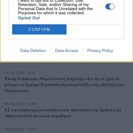
I want to opt-out of Collection, Use,
ενεργειακή κρίση;
Retention, Sale, and/or Sharing of my
Personal Data that Is Unrelated with the
Purposes for which it was collected.
06.08.2026 - 09:15
Opted Out
Στέλιος Λιανός – INTERAMERICAN / Αθηναϊκή Γενική Κλινική
CONFIRM
06.08.2026 - 08:40
Η γαλλική «ψήφος» στο «καλώδιο» και τα συμφέροντα, οι
ελληνικές τράπεζες «πρωταθλήτριες» στα δάνεια, νέο deal
Data Deletion
Data Access
Privacy Policy
Βαρδινογιάννη- Εξάρχου και ο διπλασιασμός των κερδών της
ΔΕΗ
05.08.2026 - 13:37
Randy Schekman, Νομπελίστας Ιατρικής: «Σε πέντε χρόνια
μπορεί να έχουμε θεραπεία που αναστέλλει την εξέλιξη του
Πάρκινσον»
05.08.2026 - 12:33
Ε.Ε και παράνομη μετανάστευση: προτάσεις και δράσεις με
παρονομαστή το κοινό συμφέρον
05.08.2026 - 12:11