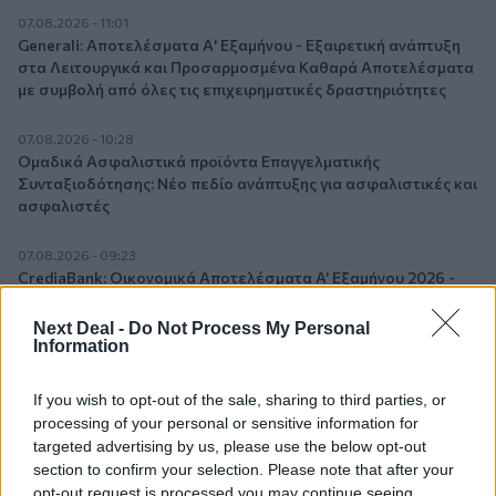
07.08.2026 - 11:01
Generali: Αποτελέσματα Α' Εξαμήνου - Εξαιρετική ανάπτυξη
στα Λειτουργικά και Προσαρμοσμένα Καθαρά Αποτελέσματα
με συμβολή από όλες τις επιχειρηματικές δραστηριότητες
07.08.2026 - 10:28
Ομαδικά Ασφαλιστικά προϊόντα Επαγγελματικής
Συνταξιοδότησης: Νέο πεδίο ανάπτυξης για ασφαλιστικές και
ασφαλιστές
07.08.2026 - 09:23
CrediaBank: Οικονομικά Αποτελέσματα A’ Εξαμήνου 2026 -
Υψηλοί ρυθμοί ανάπτυξης και νέα ρεκόρ επιδόσεων
Next Deal -
Do Not Process My Personal
Information
07.08.2026 - 08:45
Στόχος για νέα δάνεια 15 δισ. το 2026, η «ακτινογραφία» της
κερδοφορίας των τραπεζών, η δυναμική επιστροφή της
If you wish to opt-out of the sale, sharing to third parties, or
Metlen, μεγαλώνει ταχύτατα η CrediaBank
processing of your personal or sensitive information for
targeted advertising by us, please use the below opt-out
06.08.2026 - 22:39
section to confirm your selection. Please note that after your
10.000 φορές η διεθνής επιστημονική κοινότητα παρέπεμψε
opt-out request is processed you may continue seeing