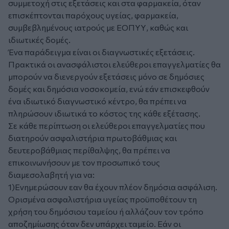
συμμετοχή στις εξετάσεις και στα φαρμακεία, όταν
επισκέπτονται παρόχους υγείας, φαρμακεία,
συμβεβλημένους ιατρούς με ΕΟΠΥΥ, καθώς και
ιδιωτικές δομές.
Ένα παράδειγμα είναι οι διαγνωστικές εξετάσεις.
Πρακτικά οι ανασφάλιστοι ελεύθεροι επαγγελματίες θα
μπορούν να διενεργούν εξετάσεις μόνο σε δημόσιες
δομές και δημόσια νοσοκομεία, ενώ εάν επισκεφθούν
ένα ιδιωτικό διαγνωστικό κέντρο, θα πρέπει να
πληρώσουν ιδιωτικά το κόστος της κάθε εξέτασης.
Σε κάθε περίπτωση οι ελεύθεροι επαγγελματίες που
διατηρούν ασφαλιστήρια πρωτοβάθμιας και
δευτεροβάθμιας περίθαλψης, θα πρέπει να
επικοινωνήσουν με τον προσωπικό τους
διαμεσολαβητή για να:
1)Ενημερώσουν εαν θα έχουν πλέον δημόσια ασφάλιση.
Ορισμένα ασφαλιστήρια υγείας προϋποθέτουν τη
χρήση του δημόσιου ταμείου ή αλλάζουν τον τρόπο
αποζημίωσης όταν δεν υπάρχει ταμείο. Εάν οι