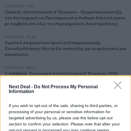
07.08.2026 - 11:01
Generali: Αποτελέσματα Α' Εξαμήνου - Εξαιρετική ανάπτυξη
στα Λειτουργικά και Προσαρμοσμένα Καθαρά Αποτελέσματα
με συμβολή από όλες τις επιχειρηματικές δραστηριότητες
07.08.2026 - 10:28
Ομαδικά Ασφαλιστικά προϊόντα Επαγγελματικής
Συνταξιοδότησης: Νέο πεδίο ανάπτυξης για ασφαλιστικές και
ασφαλιστές
07.08.2026 - 09:23
CrediaBank: Οικονομικά Αποτελέσματα A’ Εξαμήνου 2026 -
Υψηλοί ρυθμοί ανάπτυξης και νέα ρεκόρ επιδόσεων
Next Deal -
Do Not Process My Personal
Information
07.08.2026 - 08:45
Στόχος για νέα δάνεια 15 δισ. το 2026, η «ακτινογραφία» της
κερδοφορίας των τραπεζών, η δυναμική επιστροφή της
If you wish to opt-out of the sale, sharing to third parties, or
Metlen, μεγαλώνει ταχύτατα η CrediaBank
processing of your personal or sensitive information for
targeted advertising by us, please use the below opt-out
06.08.2026 - 22:39
section to confirm your selection. Please note that after your
10.000 φορές η διεθνής επιστημονική κοινότητα παρέπεμψε
opt-out request is processed you may continue seeing