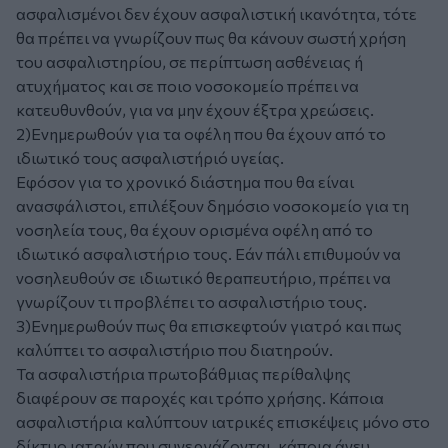
ασφαλισμένοι δεν έχουν ασφαλιστική ικανότητα, τότε
θα πρέπει να γνωρίζουν πως θα κάνουν σωστή χρήση
του ασφαλιστηρίου, σε περίπτωση ασθένειας ή
ατυχήματος και σε ποιο νοσοκομείο πρέπει να
κατευθυνθούν, για να μην έχουν έξτρα χρεώσεις.
2)Ενημερωθούν για τα οφέλη που θα έχουν από το
ιδιωτικό τους ασφαλιστήριό υγείας.
Εφόσον για το χρονικό διάστημα που θα είναι
ανασφάλιστοι, επιλέξουν δημόσιο νοσοκομείο για τη
νοσηλεία τους, θα έχουν ορισμένα οφέλη από το
ιδιωτικό ασφαλιστήριο τους. Εάν πάλι επιθυμούν να
νοσηλευθούν σε ιδιωτικό θεραπευτήριο, πρέπει να
γνωρίζουν τι προβλέπει το ασφαλιστήριο τους.
3)Ενημερωθούν πως θα επισκεφτούν γιατρό και πως
καλύπτει το ασφαλιστήριο που διατηρούν.
Τα ασφαλιστήρια πρωτοβάθμιας περίθαλψης
διαφέρουν σε παροχές και τρόπο χρήσης. Κάποια
ασφαλιστήρια καλύπτουν ιατρικές επισκέψεις μόνο στο
δίκτυο ιατρών που συνεργάζονται, κάποια άνευ