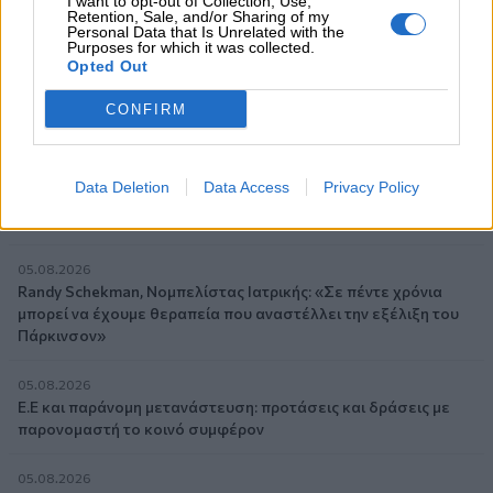
I want to opt-out of Collection, Use,
ενεργειακή κρίση;
Retention, Sale, and/or Sharing of my
Personal Data that Is Unrelated with the
Purposes for which it was collected.
06.08.2026 - 09:15
Opted Out
Στέλιος Λιανός – INTERAMERICAN / Αθηναϊκή Γενική Κλινική
CONFIRM
06.08.2026 - 08:40
Η γαλλική «ψήφος» στο «καλώδιο» και τα συμφέροντα, οι
ελληνικές τράπεζες «πρωταθλήτριες» στα δάνεια, νέο deal
Data Deletion
Data Access
Privacy Policy
Βαρδινογιάννη- Εξάρχου και ο διπλασιασμός των κερδών της
ΔΕΗ
05.08.2026
Randy Schekman, Νομπελίστας Ιατρικής: «Σε πέντε χρόνια
μπορεί να έχουμε θεραπεία που αναστέλλει την εξέλιξη του
Πάρκινσον»
05.08.2026
Ε.Ε και παράνομη μετανάστευση: προτάσεις και δράσεις με
παρονομαστή το κοινό συμφέρον
05.08.2026