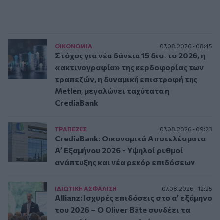
ΟΙΚΟΝΟΜΙΑ
07.08.2026 - 08:45
Στόχος για νέα δάνεια 15 δισ. το 2026, η
«ακτινογραφία» της κερδοφορίας των
τραπεζών, η δυναμική επιστροφή της
Metlen, μεγαλώνει ταχύτατα η
CrediaBank
ΤΡAΠΕΖΕΣ
07.08.2026 - 09:23
CrediaBank: Οικονομικά Αποτελέσματα
A’ Εξαμήνου 2026 - Υψηλοί ρυθμοί
ανάπτυξης και νέα ρεκόρ επιδόσεων
ΙΔΙΩΤΙΚΗ ΑΣΦAΛΙΣΗ
07.08.2026 - 12:25
Allianz: Ισχυρές επιδόσεις στο α’ εξάμηνο
του 2026 – Ο Oliver Bäte συνδέει τα