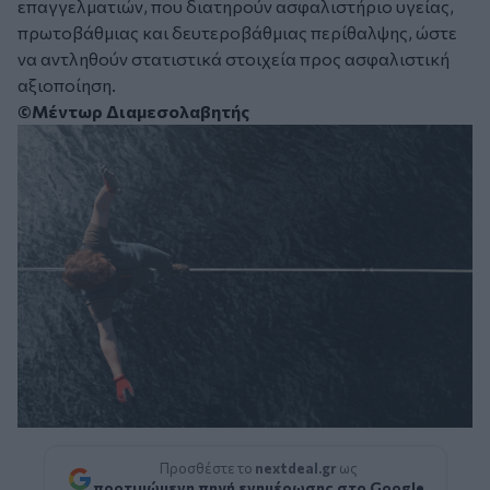
επαγγελματιών, που διατηρούν ασφαλιστήριο υγείας,
πρωτοβάθμιας και δευτεροβάθμιας περίθαλψης, ώστε
να αντληθούν στατιστικά στοιχεία προς ασφαλιστική
αξιοποίηση.
©Μέντωρ Διαμεσολαβητής
Προσθέστε το
nextdeal.gr
ως
προτιμώμενη πηγή ενημέρωσης στο Google