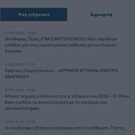
Ροή ειδήσεων
Δημοφιλή
07.08.2026 - 14:38
Θεόδωρος Τέγος (ΓΝΑ ΕΥΑΓΓΕΛΙΣΜΟΣ): Νέο παράθυρο
ελπίδας για τους ογκολογικούς ασθενείς μέσω κλινικών
δοκιμών
07.08.2026 - 13:16
Χρήστος Γεωργόπουλος – «ΕΡΡΙΚΟΣ ΝΤΥΝΑΝ»/ΚΕΝΤΡΟ
ΑΝΑΠΛΑΣΗ
07.08.2026 - 12:25
Allianz: Ισχυρές επιδόσεις στο α’ εξάμηνο του 2026 – Ο Oliver
Bäte συνδέει τα αποτελέσματα με το κλείσιμο του
«protection gap»
07.08.2026 - 12:12
Οι αισθητήρες βλέπουν καλύτερα από τον άνθρωπο. Πάντα;