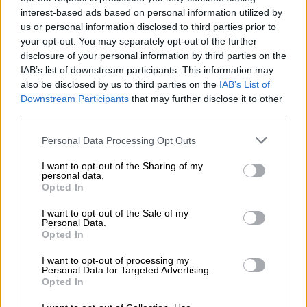
στο έργο του – Ποιος είναι ο Έλληνας χειρουργός Χρήστος
interest-based ads based on personal information utilized by
Κοντοβουνήσιος
us or personal information disclosed to third parties prior to
your opt-out. You may separately opt-out of the further
06.08.2026 - 14:55
disclosure of your personal information by third parties on the
Μιχάλης Τάτσης, Insurance & Healthcare Analyst, διευθυντής
IAB’s list of downstream participants. This information may
Επιχειρηματικής Ανάπτυξης Ομίλου HHG
also be disclosed by us to third parties on the
IAB’s List of
Downstream Participants
that may further disclose it to other
06.08.2026 - 13:30
third parties.
Όταν η επόμενη μέρα είναι στάχτη, τι θα πει ο Ασφαλιστικός
Διαμεσολαβητής στον πελάτη κλάδου υγείας;
Personal Data Processing Opt Outs
I want to opt-out of the Sharing of my
06.08.2026 - 12:22
personal data.
Kavita Patel - PhARMA Innovation Forum: Ένα στα πέντε
Opted In
καινοτόμα φάρμακα φτάνει τελικά στην Ελλάδα
I want to opt-out of the Sale of my
Personal Data.
06.08.2026 - 11:37
Opted In
Μείωση ασφαλιστικών εισφορών ύψους 240 εκατ. ευρώ
ζητούν οι έμποροι από την Κυβέρνηση
I want to opt-out of processing my
Personal Data for Targeted Advertising.
Opted In
06.08.2026 - 10:45
Ευρώπη: Μπορεί η κλιματική αλλαγή να οδηγήσει σε