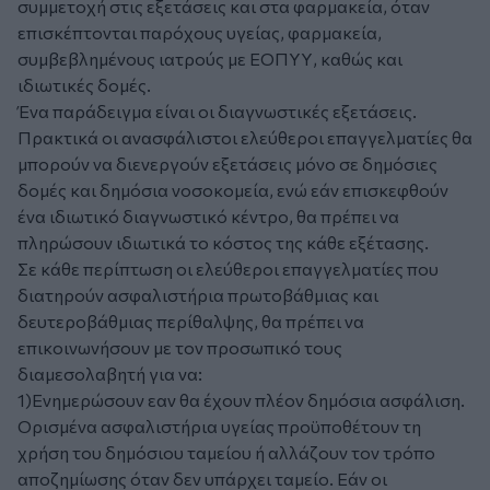
συμμετοχή στις εξετάσεις και στα φαρμακεία, όταν
επισκέπτονται παρόχους υγείας, φαρμακεία,
συμβεβλημένους ιατρούς με ΕΟΠΥΥ, καθώς και
ιδιωτικές δομές.
Ένα παράδειγμα είναι οι διαγνωστικές εξετάσεις.
Πρακτικά οι ανασφάλιστοι ελεύθεροι επαγγελματίες θα
μπορούν να διενεργούν εξετάσεις μόνο σε δημόσιες
δομές και δημόσια νοσοκομεία, ενώ εάν επισκεφθούν
ένα ιδιωτικό διαγνωστικό κέντρο, θα πρέπει να
πληρώσουν ιδιωτικά το κόστος της κάθε εξέτασης.
Σε κάθε περίπτωση οι ελεύθεροι επαγγελματίες που
διατηρούν ασφαλιστήρια πρωτοβάθμιας και
δευτεροβάθμιας περίθαλψης, θα πρέπει να
επικοινωνήσουν με τον προσωπικό τους
διαμεσολαβητή για να:
1)Ενημερώσουν εαν θα έχουν πλέον δημόσια ασφάλιση.
Ορισμένα ασφαλιστήρια υγείας προϋποθέτουν τη
χρήση του δημόσιου ταμείου ή αλλάζουν τον τρόπο
αποζημίωσης όταν δεν υπάρχει ταμείο. Εάν οι