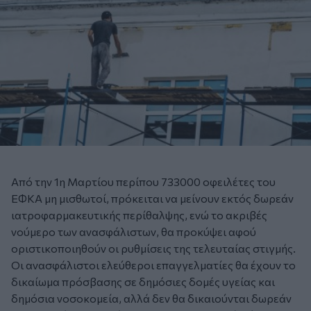
Από την 1η Μαρτίου περίπου 733000 οφειλέτες του
ΕΦΚΑ μη μισθωτοί, πρόκειται να μείνουν εκτός δωρεάν
ιατροφαρμακευτικής περίθαλψης, ενώ το ακριβές
νούμερο των ανασφάλιστων, θα προκύψει αφού
οριστικοποιηθούν οι ρυθμίσεις της τελευταίας στιγμής.
Οι ανασφάλιστοι ελεύθεροι επαγγελματίες θα έχουν το
δικαίωμα πρόσβασης σε δημόσιες δομές υγείας και
δημόσια νοσοκομεία, αλλά δεν θα δικαιούνται δωρεάν