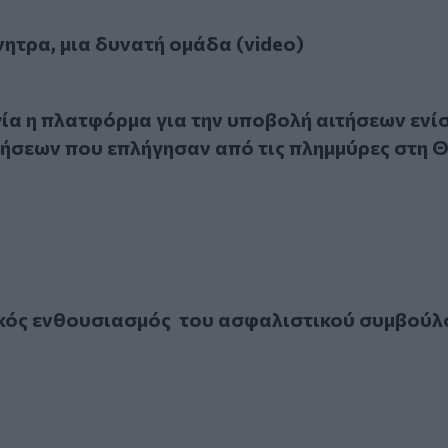
υνατή ομάδα (video)
ητρα, μια δυνατή ομάδα (video)
 η πλατφόρμα για την υποβολή αιτήσεων ενίσχυσης των επιχ
γία η πλατφόρμα για την υποβολή αιτήσεων ενί
ρήσεων που επλήγησαν από τις πλημμύρες στη 
ενθουσιασμός του ασφαλιστικού συμβούλου!
ός ενθουσιασμός του ασφαλιστικού συμβούλ