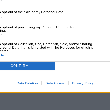
In
της και Επιχειρησιακό Σχέδιο για την Καθολική
ης Απαγόρευσης Πώλησης Καπνικών και Αλκοό
o opt-out of the Sale of my Personal Data.
In
to opt-out of processing my Personal Data for Targeted
ing.
In
o opt-out of Collection, Use, Retention, Sale, and/or Sharing
ersonal Data that Is Unrelated with the Purposes for which it
ορείτε να δείτε στο ψηφιακό Hub της ΜΙΝΕΤΤΑ
lected.
ιρία: Τι μπορείτε να δείτε στο ψηφιακό Hub τη
Out
CONFIRM
άς: Ισχυρό κανάλι παραγωγής για την Interamerican το Δί
χονάς: Ισχυρό κανάλι παραγωγής για την Inte
Μεσιτών και Πρακτόρων
Data Deletion
Data Access
Privacy Policy