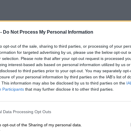
α στρατηγική 5ετίας
writing – Νέα στρατηγική 5ετίας
 -
Do Not Process My Personal Information
ff-market συναλλαγών στα υπερπολυτελή ακίνητα
λο ποσοστό off-market συναλλαγών στα υπερπο
to opt-out of the sale, sharing to third parties, or processing of your per
formation for targeted advertising by us, please use the below opt-out s
r selection. Please note that after your opt-out request is processed y
eing interest-based ads based on personal information utilized by us or
disclosed to third parties prior to your opt-out. You may separately opt-
ράκης: Τα πλεονεκτήματα της συνεργασίας της Εθνικής Ασφ
αζαράκης: Τα πλεονεκτήματα της συνεργασίας
losure of your personal information by third parties on the IAB’s list of
. This information may also be disclosed by us to third parties on the
IA
φαλιστικής με την Τράπεζα Πειραιώς
Participants
that may further disclose it to other third parties.
l Data Processing Opt Outs
o opt-out of the Sharing of my personal data.
 και Επιχειρησιακό Σχέδιο για την Καθολική Εφαρμογή της