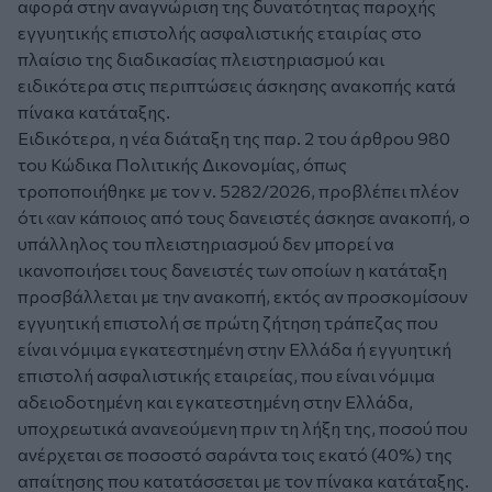
αφορά στην αναγνώριση της δυνατότητας παροχής
εγγυητικής επιστολής ασφαλιστικής εταιρίας στο
πλαίσιο της διαδικασίας πλειστηριασμού και
ειδικότερα στις περιπτώσεις άσκησης ανακοπής κατά
πίνακα κατάταξης.
Ειδικότερα, η νέα διάταξη της παρ. 2 του άρθρου 980
του Κώδικα Πολιτικής Δικονομίας, όπως
τροποποιήθηκε με τον ν. 5282/2026, προβλέπει πλέον
ότι «αν κάποιος από τους δανειστές άσκησε ανακοπή, ο
υπάλληλος του πλειστηριασμού δεν μπορεί να
ικανοποιήσει τους δανειστές των οποίων η κατάταξη
προσβάλλεται με την ανακοπή, εκτός αν προσκομίσουν
εγγυητική επιστολή σε πρώτη ζήτηση τράπεζας που
είναι νόμιμα εγκατεστημένη στην Ελλάδα ή εγγυητική
επιστολή ασφαλιστικής εταιρείας, που είναι νόμιμα
αδειοδοτημένη και εγκατεστημένη στην Ελλάδα,
υποχρεωτικά ανανεούμενη πριν τη λήξη της, ποσού που
ανέρχεται σε ποσοστό σαράντα τοις εκατό (40%) της
απαίτησης που κατατάσσεται με τον πίνακα κατάταξης.