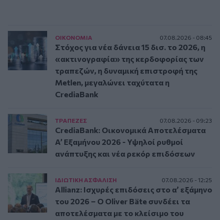
ΟΙΚΟΝΟΜΙΑ
07.08.2026 - 08:45
Στόχος για νέα δάνεια 15 δισ. το 2026, η
«ακτινογραφία» της κερδοφορίας των
τραπεζών, η δυναμική επιστροφή της
Metlen, μεγαλώνει ταχύτατα η
CrediaBank
ΤΡAΠΕΖΕΣ
07.08.2026 - 09:23
CrediaBank: Οικονομικά Αποτελέσματα
A’ Εξαμήνου 2026 - Υψηλοί ρυθμοί
ανάπτυξης και νέα ρεκόρ επιδόσεων
ΙΔΙΩΤΙΚΗ ΑΣΦAΛΙΣΗ
07.08.2026 - 12:25
Allianz: Ισχυρές επιδόσεις στο α’ εξάμηνο
του 2026 – Ο Oliver Bäte συνδέει τα
αποτελέσματα με το κλείσιμο του