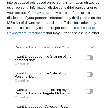
interest-based ads based on personal information utilized by
us or personal information disclosed to third parties prior to
06.08.2026 - 09:15
your opt-out. You may separately opt-out of the further
Στέλιος Λιανός – INTERAMERICAN / Αθηναϊκή Γενική Κλινική
disclosure of your personal information by third parties on the
IAB’s list of downstream participants. This information may
06.08.2026 - 08:40
also be disclosed by us to third parties on the
IAB’s List of
Η γαλλική «ψήφος» στο «καλώδιο» και τα συμφέροντα, οι
Downstream Participants
that may further disclose it to other
ελληνικές τράπεζες «πρωταθλήτριες» στα δάνεια, νέο deal
third parties.
Βαρδινογιάννη- Εξάρχου και ο διπλασιασμός των κερδών της
ΔΕΗ
Personal Data Processing Opt Outs
05.08.2026 - 13:37
I want to opt-out of the Sharing of my
Randy Schekman, Νομπελίστας Ιατρικής: «Σε πέντε χρόνια
personal data.
Opted In
μπορεί να έχουμε θεραπεία που αναστέλλει την εξέλιξη του
Πάρκινσον»
I want to opt-out of the Sale of my
Personal Data.
05.08.2026 - 12:33
Opted In
Ε.Ε και παράνομη μετανάστευση: προτάσεις και δράσεις με
I want to opt-out of processing my
παρονομαστή το κοινό συμφέρον
Personal Data for Targeted Advertising.
Opted In
05.08.2026 - 12:11
Αντώνης Βουκλαρής - «ΕΡΡΙΚΟΣ ΝΤΥΝΑΝ»
I want to opt-out of Collection, Use,