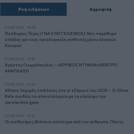
Ροή ειδήσεων
Δημοφιλή
07.08.2026 - 14:38
Θεόδωρος Τέγος (ΓΝΑ ΕΥΑΓΓΕΛΙΣΜΟΣ): Νέο παράθυρο
ελπίδας για τους ογκολογικούς ασθενείς μέσω κλινικών
δοκιμών
07.08.2026 - 13:16
Χρήστος Γεωργόπουλος – «ΕΡΡΙΚΟΣ ΝΤΥΝΑΝ»/ΚΕΝΤΡΟ
ΑΝΑΠΛΑΣΗ
07.08.2026 - 12:25
Allianz: Ισχυρές επιδόσεις στο α’ εξάμηνο του 2026 – Ο Oliver
Bäte συνδέει τα αποτελέσματα με το κλείσιμο του
«protection gap»
07.08.2026 - 12:12
Οι αισθητήρες βλέπουν καλύτερα από τον άνθρωπο. Πάντα;