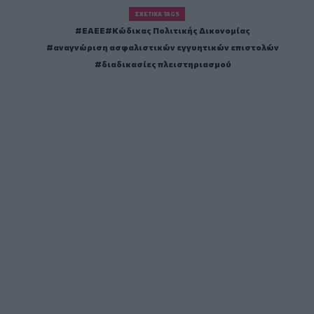
ΣΧΕΤΙΚΆ TAGS
ΕΑΕΕ
Κώδικας Πολιτικής Δικονομίας
αναγνώριση ασφαλιστικών εγγυητικών επιστολών
διαδικασίες πλειστηριασμού