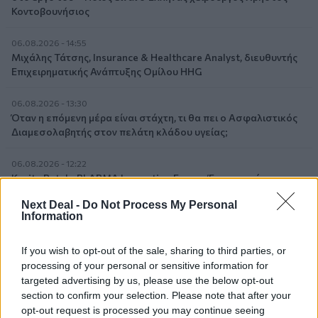
Κοντοβουνήσιος
06.08.2026 - 14:55
Μιχάλης Τάτσης, Insurance & Healthcare Analyst, διευθυντής
Επιχειρηματικής Ανάπτυξης Ομίλου HHG
06.08.2026 - 13:30
Όταν η επόμενη μέρα είναι στάχτη, τι θα πει ο Ασφαλιστικός
Διαμεσολαβητής στον πελάτη κλάδου υγείας;
06.08.2026 - 12:22
Kavita Patel - PhARMA Innovation Forum: Ένα στα πέντε
καινοτόμα φάρμακα φτάνει τελικά στην Ελλάδα
Next Deal -
Do Not Process My Personal
Information
06.08.2026 - 11:37
Μείωση ασφαλιστικών εισφορών ύψους 240 εκατ. ευρώ
If you wish to opt-out of the sale, sharing to third parties, or
ζητούν οι έμποροι από την Κυβέρνηση
processing of your personal or sensitive information for
targeted advertising by us, please use the below opt-out
06.08.2026 - 10:45
section to confirm your selection. Please note that after your
Ευρώπη: Μπορεί η κλιματική αλλαγή να οδηγήσει σε
opt-out request is processed you may continue seeing
ενεργειακή κρίση;