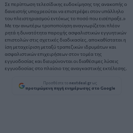
Σε περίπτωση τελεσίδικης ευδοκίμησης της ανακοπής ο
δανειστής υποχρεούται να επιστρέψει στον υπάλληλο
του πλειστηριασμού εντόκως το ποσό που εισέπραξε.»
Με την ανωτέρω τροποποίηση αναγνωρίζεται πλέον
ρητά η δυνατότητα παροχής ασφαλιστικών εγγυητικών
επιστολών στις σχετικές διαδικασίες, αποκαθίσταται η
ίση μεταχείριση μεταξύ τραπεζικών ιδρυμάτων και
ασφαλιστικών επιχειρήσεων στον τομέα της
εγγυοδοσίας και διευρύνονται οι διαθέσιμες λύσεις
εγγυοδοσίας στο πλαίσιο της αναγκαστικής εκτέλεσης.
Προσθέστε το
nextdeal.gr
ως
προτιμώμενη πηγή ενημέρωσης στο Google