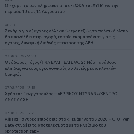
Ο «χάρτης» των πληρωμών από e-ΕΦΚΑ και ΔΥΠΑ για την
περίοδο 10 έως 14 Αυγούστου
08:38
Σενάρια για εξαγορές ελληνικών τραπεζών, το πολιτικό ρίσκο
θα επανέλθει στην αγορά, τα τρία «καμπανάκια» για τις
αγορές, δυναμική διεθνής επέκταση της ΔΕΗ
07.08.2026 - 14:38
Θεόδωρος Τέγος (ΓΝΑ ΕΥΑΓΓΕΛΙΣΜΟΣ): Νέο παράθυρο
ελπίδας για τους ογκολογικούς ασθενείς μέσω κλινικών
δοκιμών
07.08.2026 - 13:16
Χρήστος Γεωργόπουλος – «ΕΡΡΙΚΟΣ ΝΤΥΝΑΝ»/ΚΕΝΤΡΟ
ΑΝΑΠΛΑΣΗ
07.08.2026 - 12:25
Allianz: Ισχυρές επιδόσεις στο α’ εξάμηνο του 2026 – Ο Oliver
Bäte συνδέει τα αποτελέσματα με το κλείσιμο του
«protection gap»