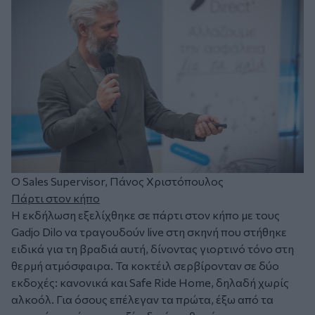
Ο Sales Supervisor, Πάνος Χριστόπουλος
Πάρτι στον κήπο
Η εκδήλωση εξελίχθηκε σε πάρτι στον κήπο με τους
Gadjo Dilo να τραγουδούν live στη σκηνή που στήθηκε
ειδικά για τη βραδιά αυτή, δίνοντας γιορτινό τόνο στη
θερμή ατμόσφαιρα. Τα κοκτέιλ σερβίρονταν σε δύο
εκδοχές: κανονικά και Safe Ride Home, δηλαδή χωρίς
αλκοόλ. Για όσους επέλεγαν τα πρώτα, έξω από τα