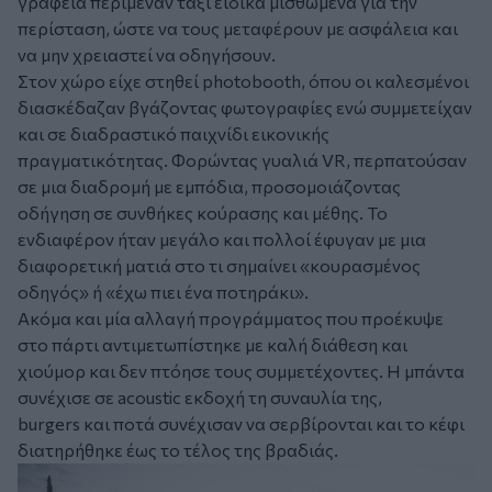
γραφεία περίμεναν ταξί ειδικά μισθωμένα για την
περίσταση, ώστε να τους μεταφέρουν με ασφάλεια και
να μην χρειαστεί να οδηγήσουν.
Στον χώρο είχε στηθεί photobooth, όπου οι καλεσμένοι
διασκέδαζαν βγάζοντας φωτογραφίες ενώ συμμετείχαν
και σε διαδραστικό παιχνίδι εικονικής
πραγματικότητας. Φορώντας γυαλιά VR, περπατούσαν
σε μια διαδρομή με εμπόδια, προσομοιάζοντας
οδήγηση σε συνθήκες κούρασης και μέθης. Το
ενδιαφέρον ήταν μεγάλο και πολλοί έφυγαν με μια
διαφορετική ματιά στο τι σημαίνει «κουρασμένος
οδηγός» ή «έχω πιει ένα ποτηράκι».
Ακόμα και μία αλλαγή προγράμματος που προέκυψε
στο πάρτι αντιμετωπίστηκε με καλή διάθεση και
χιούμορ και δεν πτόησε τους συμμετέχοντες. Η μπάντα
συνέχισε σε acoustic εκδοχή τη συναυλία της,
burgers και ποτά συνέχισαν να σερβίρονται και το κέφι
διατηρήθηκε έως το τέλος της βραδιάς.