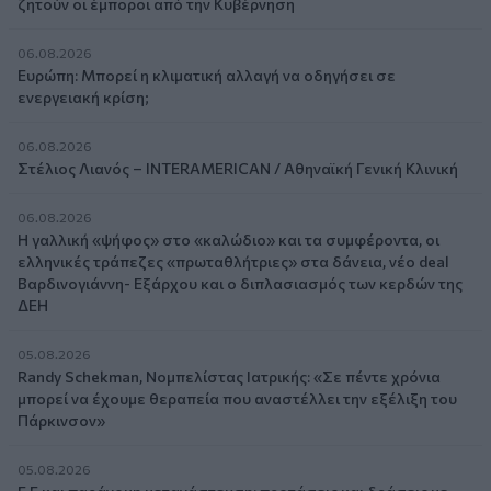
ζητούν οι έμποροι από την Κυβέρνηση
06.08.2026
Ευρώπη: Μπορεί η κλιματική αλλαγή να οδηγήσει σε
ενεργειακή κρίση;
06.08.2026
Στέλιος Λιανός – INTERAMERICAN / Αθηναϊκή Γενική Κλινική
06.08.2026
Η γαλλική «ψήφος» στο «καλώδιο» και τα συμφέροντα, οι
ελληνικές τράπεζες «πρωταθλήτριες» στα δάνεια, νέο deal
Βαρδινογιάννη- Εξάρχου και ο διπλασιασμός των κερδών της
ΔΕΗ
05.08.2026
Randy Schekman, Νομπελίστας Ιατρικής: «Σε πέντε χρόνια
μπορεί να έχουμε θεραπεία που αναστέλλει την εξέλιξη του
Πάρκινσον»
05.08.2026