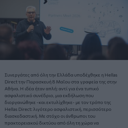
Συνεργάτες από όλη την Ελλάδα υποδέχθηκε η Hellas
Direct την Παρασκευή 8 Μαΐου στα γραφεία της στην
Αθήνα. Η ιδέα ήταν απλή: αντί για ένα τυπικό
ασφαλιστικό συνέδριο, μια εκδήλωση που
διοργανώθηκε -και εκτυλίχθηκε- με τον τρόπο της
Hellas Direct: λιγότερο ασφαλιστική, περισσότερο
διασκεδαστική. Με στόχο οι άνθρωποι του
πρακτορειακού δικτύου από όλη τη χώρα να