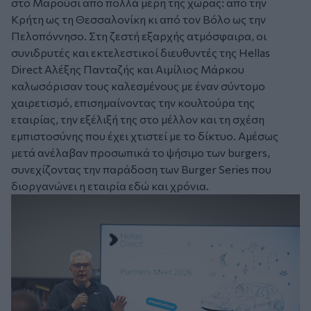
στο Μαρούσι από πολλά μέρη της χώρας: από την
Κρήτη ως τη Θεσσαλονίκη κι από τον Βόλο ως την
Πελοπόννησο. Στη ζεστή εξαρχής ατμόσφαιρα, οι
συνιδρυτές και εκτελεστικοί διευθυντές της Hellas
Direct Αλέξης Πανταζής και Αιμίλιος Μάρκου
καλωσόρισαν τους καλεσμένους με έναν σύντομο
χαιρετισμό, επισημαίνοντας την κουλτούρα της
εταιρίας, την εξέλιξή της στο μέλλον και τη σχέση
εμπιστοσύνης που έχει χτιστεί με το δίκτυο. Αμέσως
μετά ανέλαβαν προσωπικά το ψήσιμο των burgers,
συνεχίζοντας την παράδοση των Burger Series που
διοργανώνει η εταιρία εδώ και χρόνια.