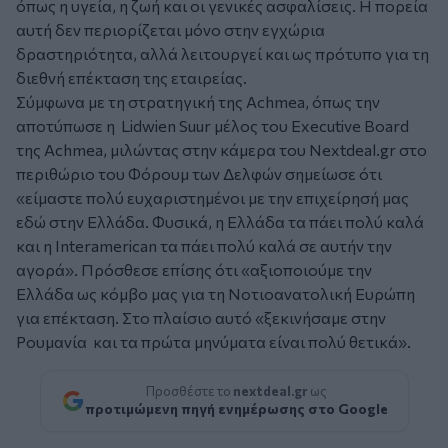
όπως η υγεία, η ζωή και οι γενικές ασφαλίσεις. Η πορεία
αυτή δεν περιορίζεται μόνο στην εγχώρια
δραστηριότητα, αλλά λειτουργεί και ως πρότυπο για τη
διεθνή επέκταση της εταιρείας.
Σύμφωνα με τη στρατηγική της Achmea, όπως την
αποτύπωσε η Lidwien Suur μέλος του Executive Board
της Achmea, μιλώντας στην κάμερα του Nextdeal.gr στο
περιθώριο του Φόρουμ των Δελφών σημείωσε ότι
«είμαστε πολύ ευχαριστημένοι με την επιχείρησή μας
εδώ στην Ελλάδα. Φυσικά, η Ελλάδα τα πάει πολύ καλά
και η Interamerican τα πάει πολύ καλά σε αυτήν την
αγορά». Πρόσθεσε επίσης ότι «αξιοποιούμε την
Ελλάδα ως κόμβο μας για τη Νοτιοανατολική Ευρώπη
για επέκταση. Στο πλαίσιο αυτό «ξεκινήσαμε στην
Ρουμανία και τα πρώτα μηνύματα είναι πολύ θετικά».
Προσθέστε το
nextdeal.gr
ως
προτιμώμενη πηγή ενημέρωσης στο Google