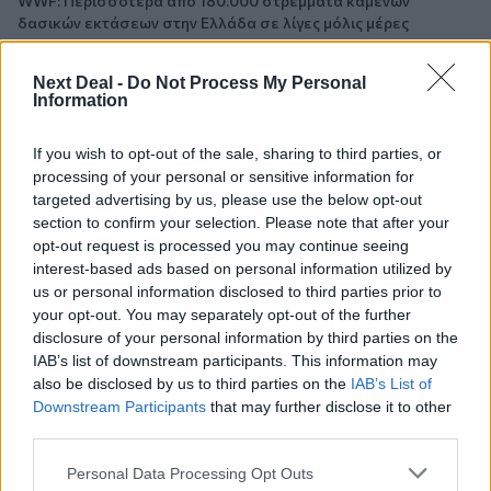
WWF: Περισσότερα από 180.000 στρέμματα καμένων
δασικών εκτάσεων στην Ελλάδα σε λίγες μόλις μέρες
05.08.2026 - 09:45
Next Deal -
Do Not Process My Personal
Η Ελλάδα που αντιστέκεται και επιμένει να μην ασφαλίζεται!
Information
05.08.2026 - 09:20
If you wish to opt-out of the sale, sharing to third parties, or
Καλοκαιρινό ταξίδι: Οι 8 συμβουλές που αξίζει να δώσει κάθε
processing of your personal or sensitive information for
ασφαλιστής στους πελάτες του
targeted advertising by us, please use the below opt-out
section to confirm your selection. Please note that after your
05.08.2026 - 08:51
opt-out request is processed you may continue seeing
Το εκλογικό «καμπανάκι» της Goldman Sachs, η ισχυρή
interest-based ads based on personal information utilized by
πιστωτική επέκταση των ελληνικών τραπεζών, το «πάρτι»
us or personal information disclosed to third parties prior to
στις αγορές, οι «κρυμμένες» αξίες της ΓΕΚ ΤΕΡΝΑ
your opt-out. You may separately opt-out of the further
disclosure of your personal information by third parties on the
05.08.2026 - 08:37
IAB’s list of downstream participants. This information may
Ιωάννης Μπολέτης – ΩΝΑΣΕΙΟ
also be disclosed by us to third parties on the
IAB’s List of
Downstream Participants
that may further disclose it to other
04.08.2026 - 15:33
third parties.
ERGO Hellas: Μέτρα στήριξης για τους πληγέντες
ασφαλισμένους της από τις πυρκαγιές
Personal Data Processing Opt Outs