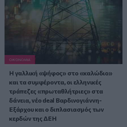
ΟΙΚΟΝΟΜΙΑ
Η γαλλική «ψήφος» στο «καλώδιο»
και τα συμφέροντα, οι ελληνικές
τράπεζες «πρωταθλήτριες» στα
δάνεια, νέο deal Βαρδινογιάννη-
Εξάρχου και ο διπλασιασμός των
κερδών της ΔΕΗ