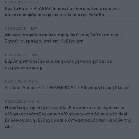
06.08.2026 - 12:22
Kavita Patel - PhARMA Innovation Forum: Ένα στα πέντε
καινοτόμα φάρμακα φτάνει τελικά στην Ελλάδα
06.08.2026 - 11:37
Μείωση ασφαλιστικών εισφορών ύψους 240 εκατ. ευρώ
ζητούν οι έμποροι από την Κυβέρνηση
06.08.2026 - 10:45
Ευρώπη: Μπορεί η κλιματική αλλαγή να οδηγήσει σε
ενεργειακή κρίση;
06.08.2026 - 09:15
Στέλιος Λιανός – INTERAMERICAN / Αθηναϊκή Γενική Κλινική
06.08.2026 - 08:40
Η γαλλική «ψήφος» στο «καλώδιο» και τα συμφέροντα, οι
ελληνικές τράπεζες «πρωταθλήτριες» στα δάνεια, νέο deal
Βαρδινογιάννη- Εξάρχου και ο διπλασιασμός των κερδών της
ΔΕΗ