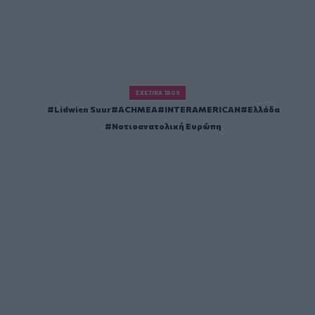
ΣΧΕΤΙΚΆ TAGS
Lidwien Suur
ACHMEA
INTERAMERICAN
Ελλάδα
Νοτιοανατολική Ευρώπη