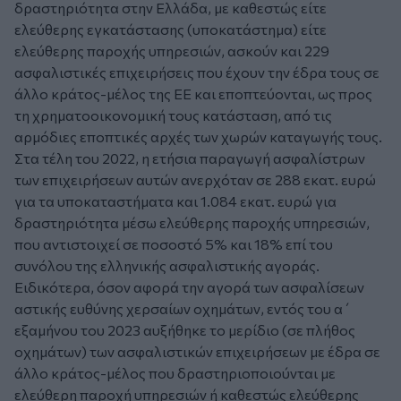
δραστηριότητα στην Ελλάδα, με καθεστώς είτε
ελεύθερης εγκατάστασης (υποκατάστημα) είτε
ελεύθερης παροχής υπηρεσιών, ασκούν και 229
ασφαλιστικές επιχειρήσεις που έχουν την έδρα τους σε
άλλο κράτος-μέλος της ΕΕ και εποπτεύονται, ως προς
τη χρηματοοικονομική τους κατάσταση, από τις
αρμόδιες εποπτικές αρχές των χωρών καταγωγής τους.
Στα τέλη του 2022, η ετήσια παραγωγή ασφαλίστρων
των επιχειρήσεων αυτών ανερχόταν σε 288 εκατ. ευρώ
για τα υποκαταστήματα και 1.084 εκατ. ευρώ για
δραστηριότητα μέσω ελεύθερης παροχής υπηρεσιών,
που αντιστοιχεί σε ποσοστό 5% και 18% επί του
συνόλου της ελληνικής ασφαλιστικής αγοράς.
Ειδικότερα, όσον αφορά την αγορά των ασφαλίσεων
αστικής ευθύνης χερσαίων οχημάτων, εντός του α΄
εξαμήνου του 2023 αυξήθηκε το μερίδιο (σε πλήθος
οχημάτων) των ασφαλιστικών επιχειρήσεων με έδρα σε
άλλο κράτος-μέλος που δραστηριοποιούνται με
ελεύθερη παροχή υπηρεσιών ή καθεστώς ελεύθερης