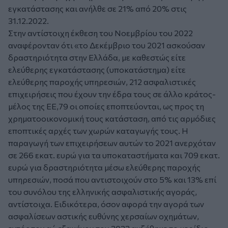
εγκατάστασης και ανήλθε σε 21% από 20% στις
31.12.2022.
Στην αντίστοιχη έκθεση του Νοεμβρίου του 2022
αναφέρονταν ότι «το Δεκέμβριο του 2021 ασκούσαν
δραστηριότητα στην Ελλάδα, με καθεστώς είτε
ελεύθερης εγκατάστασης (υποκατάστημα) είτε
ελεύθερης παροχής υπηρεσιών, 212 ασφαλιστικές
επιχειρήσεις που έχουν την έδρα τους σε άλλο κράτος-
μέλος της ΕΕ,79 οι οποίες εποπτεύονται, ως προς τη
χρηματοοικονομική τους κατάσταση, από τις αρμόδιες
εποπτικές αρχές των χωρών καταγωγής τους. Η
παραγωγή των επιχειρήσεων αυτών το 2021 ανερχόταν
σε 266 εκατ. ευρώ για τα υποκαταστήματα και 709 εκατ.
ευρώ για δραστηριότητα μέσω ελεύθερης παροχής
υπηρεσιών, ποσά που αντιστοιχούν στο 5% και 13% επί
του συνόλου της ελληνικής ασφαλιστικής αγοράς,
αντίστοιχα. Ειδικότερα, όσον αφορά την αγορά των
ασφαλίσεων αστικής ευθύνης χερσαίων οχημάτων,