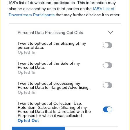
IAB’s list of downstream participants. This information may
Διαμεσολαβητής στον πελάτη κλάδου υγείας;
also be disclosed by us to third parties on the
IAB’s List of
Downstream Participants
that may further disclose it to other
06.08.2026 - 12:22
third parties.
Kavita Patel - PhARMA Innovation Forum: Ένα στα πέντε
καινοτόμα φάρμακα φτάνει τελικά στην Ελλάδα
Personal Data Processing Opt Outs
06.08.2026 - 11:37
I want to opt-out of the Sharing of my
personal data.
Μείωση ασφαλιστικών εισφορών ύψους 240 εκατ. ευρώ
Opted In
ζητούν οι έμποροι από την Κυβέρνηση
I want to opt-out of the Sale of my
Personal Data.
06.08.2026 - 10:45
Opted In
Ευρώπη: Μπορεί η κλιματική αλλαγή να οδηγήσει σε
ενεργειακή κρίση;
I want to opt-out of processing my
Personal Data for Targeted Advertising.
06.08.2026 - 09:15
Opted In
Στέλιος Λιανός – INTERAMERICAN / Αθηναϊκή Γενική Κλινική
I want to opt-out of Collection, Use,
Retention, Sale, and/or Sharing of my
06.08.2026 - 08:40
Personal Data that Is Unrelated with the
Purposes for which it was collected.
Η γαλλική «ψήφος» στο «καλώδιο» και τα συμφέροντα, οι
Opted Out
ελληνικές τράπεζες «πρωταθλήτριες» στα δάνεια, νέο deal
Βαρδινογιάννη- Εξάρχου και ο διπλασιασμός των κερδών της