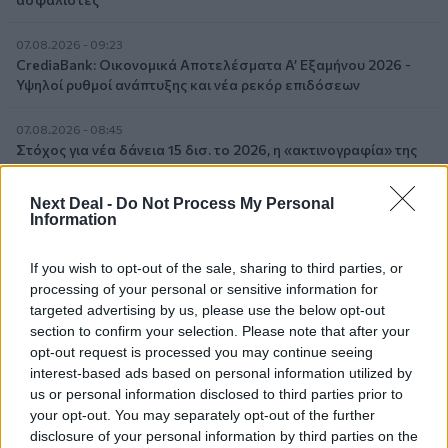
07.08.2026 - 09:23
CrediaBank: Οικονομικά Αποτελέσματα A’ Εξαμήνου 2026 -
Υψηλοί ρυθμοί ανάπτυξης και νέα ρεκόρ επιδόσεων
07.08.2026 - 08:45
Στόχος για νέα δάνεια 15 δισ. το 2026, η «ακτινογραφία» της
κερδοφορίας των τραπεζών, η δυναμική επιστροφή της
Metlen, μεγαλώνει ταχύτατα η CrediaBank
Next Deal -
Do Not Process My Personal
Information
06.08.2026 - 22:39
10.000 φορές η διεθνής επιστημονική κοινότητα παρέπεμψε
If you wish to opt-out of the sale, sharing to third parties, or
στο έργο του – Ποιος είναι ο Έλληνας χειρουργός Χρήστος
processing of your personal or sensitive information for
Κοντοβουνήσιος
targeted advertising by us, please use the below opt-out
section to confirm your selection. Please note that after your
06.08.2026 - 14:55
opt-out request is processed you may continue seeing
Μιχάλης Τάτσης, Insurance & Healthcare Analyst, διευθυντής
interest-based ads based on personal information utilized by
Επιχειρηματικής Ανάπτυξης Ομίλου HHG
us or personal information disclosed to third parties prior to
your opt-out. You may separately opt-out of the further
06.08.2026 - 13:30
disclosure of your personal information by third parties on the
Όταν η επόμενη μέρα είναι στάχτη, τι θα πει ο Ασφαλιστικός