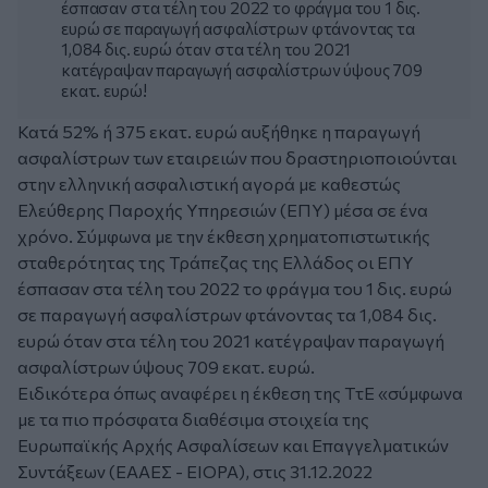
έσπασαν στα τέλη του 2022 το φράγμα του 1 δις.
ευρώ σε παραγωγή ασφαλίστρων φτάνοντας τα
1,084 δις. ευρώ όταν στα τέλη του 2021
κατέγραψαν παραγωγή ασφαλίστρων ύψους 709
εκατ. ευρώ!
Κατά 52% ή 375 εκατ. ευρώ αυξήθηκε η παραγωγή
ασφαλίστρων των εταιρειών που δραστηριοποιούνται
στην ελληνική ασφαλιστική αγορά με καθεστώς
Ελεύθερης Παροχής Υπηρεσιών (ΕΠΥ) μέσα σε ένα
χρόνο. Σύμφωνα με την έκθεση χρηματοπιστωτικής
σταθερότητας της Τράπεζας της Ελλάδος οι ΕΠΥ
έσπασαν στα τέλη του 2022 το φράγμα του 1 δις. ευρώ
σε παραγωγή ασφαλίστρων φτάνοντας τα 1,084 δις.
ευρώ όταν στα τέλη του 2021 κατέγραψαν παραγωγή
ασφαλίστρων ύψους 709 εκατ. ευρώ.
Ειδικότερα όπως αναφέρει η έκθεση της ΤτΕ «σύμφωνα
με τα πιο πρόσφατα διαθέσιμα στοιχεία της
Ευρωπαϊκής Αρχής Ασφαλίσεων και Επαγγελματικών
Συντάξεων (ΕΑΑΕΣ - EIOPA), στις 31.12.2022