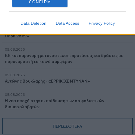
CONFIRM
ΔΕΗ
05.08.2026
Data Deletion
Data Access
Privacy Policy
Randy Schekman, Νομπελίστας Ιατρικής: «Σε πέντε χρόνια
μπορεί να έχουμε θεραπεία που αναστέλλει την εξέλιξη του
Πάρκινσον»
05.08.2026
Ε.Ε και παράνομη μετανάστευση: προτάσεις και δράσεις με
παρονομαστή το κοινό συμφέρον
05.08.2026
Αντώνης Βουκλαρής - «ΕΡΡΙΚΟΣ ΝΤΥΝΑΝ»
05.08.2026
Η νέα εποχή στην εκπαίδευση των ασφαλιστικών
διαμεσολαβητών
ΠΕΡΙΣΣΟΤΕΡΑ