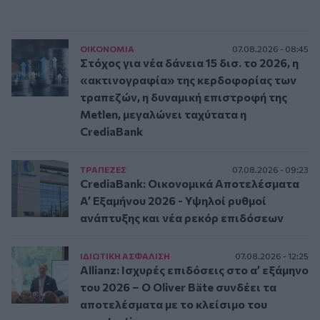
ΟΙΚΟΝΟΜΙΑ
07.08.2026 - 08:45
Στόχος για νέα δάνεια 15 δισ. το 2026, η
«ακτινογραφία» της κερδοφορίας των
τραπεζών, η δυναμική επιστροφή της
Metlen, μεγαλώνει ταχύτατα η
CrediaBank
ΤΡAΠΕΖΕΣ
07.08.2026 - 09:23
CrediaBank: Οικονομικά Αποτελέσματα
A’ Εξαμήνου 2026 - Υψηλοί ρυθμοί
ανάπτυξης και νέα ρεκόρ επιδόσεων
ΙΔΙΩΤΙΚΗ ΑΣΦAΛΙΣΗ
07.08.2026 - 12:25
Allianz: Ισχυρές επιδόσεις στο α’ εξάμηνο
του 2026 – Ο Oliver Bäte συνδέει τα
αποτελέσματα με το κλείσιμο του