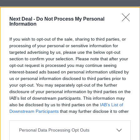
06.08.2026 - 09:15
Στέλιος Λιανός – INTERAMERICAN / Αθηναϊκή Γενική Κλινική
Next Deal -
Do Not Process My Personal
Information
06.08.2026 - 08:40
Η γαλλική «ψήφος» στο «καλώδιο» και τα συμφέροντα, οι
If you wish to opt-out of the sale, sharing to third parties, or
ελληνικές τράπεζες «πρωταθλήτριες» στα δάνεια, νέο deal
processing of your personal or sensitive information for
Βαρδινογιάννη- Εξάρχου και ο διπλασιασμός των κερδών της
targeted advertising by us, please use the below opt-out
ΔΕΗ
section to confirm your selection. Please note that after your
opt-out request is processed you may continue seeing
05.08.2026 - 13:37
interest-based ads based on personal information utilized by
Randy Schekman, Νομπελίστας Ιατρικής: «Σε πέντε χρόνια
us or personal information disclosed to third parties prior to
μπορεί να έχουμε θεραπεία που αναστέλλει την εξέλιξη του
your opt-out. You may separately opt-out of the further
Πάρκινσον»
disclosure of your personal information by third parties on the
IAB’s list of downstream participants. This information may
05.08.2026 - 12:33
also be disclosed by us to third parties on the
IAB’s List of
Ε.Ε και παράνομη μετανάστευση: προτάσεις και δράσεις με
Downstream Participants
that may further disclose it to other
παρονομαστή το κοινό συμφέρον
third parties.
05.08.2026 - 12:11
Personal Data Processing Opt Outs
Αντώνης Βουκλαρής - «ΕΡΡΙΚΟΣ ΝΤΥΝΑΝ»