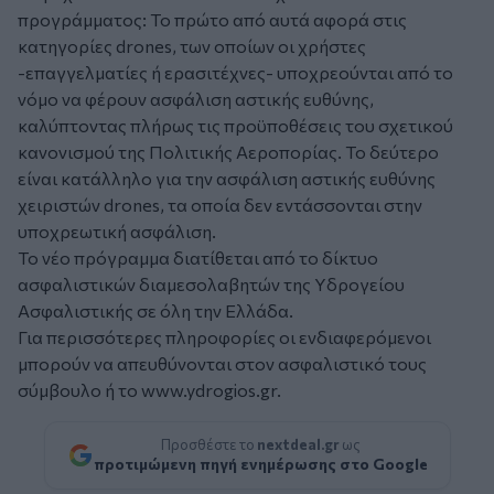
προγράμματος: Το πρώτο από αυτά αφορά στις
κατηγορίες drones, των οποίων οι χρήστες
-επαγγελματίες ή ερασιτέχνες- υποχρεούνται από το
νόμο να φέρουν ασφάλιση αστικής ευθύνης,
καλύπτοντας πλήρως τις προϋποθέσεις του σχετικού
κανονισμού της Πολιτικής Αεροπορίας. Το δεύτερο
είναι κατάλληλο για την ασφάλιση αστικής ευθύνης
χειριστών drones, τα οποία δεν εντάσσονται στην
υποχρεωτική ασφάλιση.
Το
νέο πρόγραμμα
διατίθεται από το δίκτυο
ασφαλιστικών διαμεσολαβητών της Υδρογείου
Ασφαλιστικής σε όλη την Ελλάδα.
Για περισσότερες πληροφορίες οι ενδιαφερόμενοι
μπορούν να απευθύνονται στον ασφαλιστικό τους
σύμβουλο ή το
www.ydrogios.gr
.
Προσθέστε το
nextdeal.gr
ως
προτιμώμενη πηγή ενημέρωσης στο Google