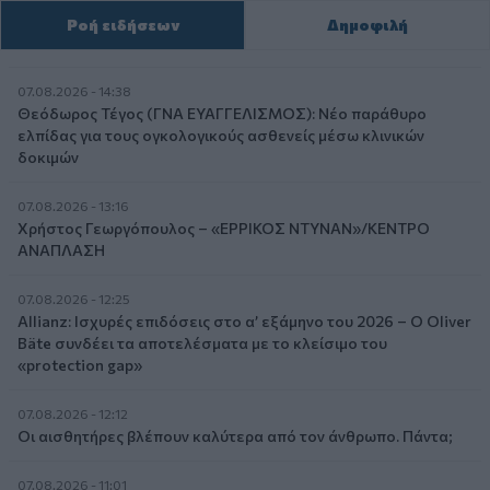
Ροή ειδήσεων
Δημοφιλή
07.08.2026 - 14:38
Θεόδωρος Τέγος (ΓΝΑ ΕΥΑΓΓΕΛΙΣΜΟΣ): Νέο παράθυρο
ελπίδας για τους ογκολογικούς ασθενείς μέσω κλινικών
δοκιμών
07.08.2026 - 13:16
Χρήστος Γεωργόπουλος – «ΕΡΡΙΚΟΣ ΝΤΥΝΑΝ»/ΚΕΝΤΡΟ
ΑΝΑΠΛΑΣΗ
07.08.2026 - 12:25
Allianz: Ισχυρές επιδόσεις στο α’ εξάμηνο του 2026 – Ο Oliver
Bäte συνδέει τα αποτελέσματα με το κλείσιμο του
«protection gap»
07.08.2026 - 12:12
Οι αισθητήρες βλέπουν καλύτερα από τον άνθρωπο. Πάντα;
07.08.2026 - 11:01