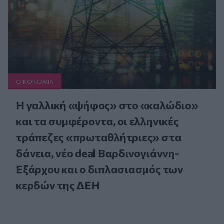
ΟΙΚΟΝΟΜΙΑ
Η γαλλική «ψήφος» στο «καλώδιο»
και τα συμφέροντα, οι ελληνικές
τράπεζες «πρωταθλήτριες» στα
δάνεια, νέο deal Βαρδινογιάννη-
Εξάρχου και ο διπλασιασμός των
κερδών της ΔΕΗ