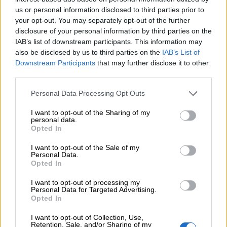
Πάρκινσον»
us or personal information disclosed to third parties prior to
your opt-out. You may separately opt-out of the further
disclosure of your personal information by third parties on the
05.08.2026 - 12:33
IAB’s list of downstream participants. This information may
Ε.Ε και παράνομη μετανάστευση: προτάσεις και δράσεις με
παρονομαστή το κοινό συμφέρον
also be disclosed by us to third parties on the
IAB’s List of
Downstream Participants
that may further disclose it to other
third parties.
05.08.2026 - 12:11
Αντώνης Βουκλαρής - «ΕΡΡΙΚΟΣ ΝΤΥΝΑΝ»
Personal Data Processing Opt Outs
05.08.2026 - 11:30
I want to opt-out of the Sharing of my
Η νέα εποχή στην εκπαίδευση των ασφαλιστικών
personal data.
διαμεσολαβητών
Opted In
I want to opt-out of the Sale of my
05.08.2026 - 10:50
Personal Data.
Ξεκινούν οι αιτήσεις στο vouchers.gov.gr για το Πρόγραμμα
Opted In
«Τουρισμός για όλους 2026-2027»
I want to opt-out of processing my
Personal Data for Targeted Advertising.
05.08.2026 - 10:19
Opted In
WWF: Περισσότερα από 180.000 στρέμματα καμένων
δασικών εκτάσεων στην Ελλάδα σε λίγες μόλις μέρες
I want to opt-out of Collection, Use,
Retention, Sale, and/or Sharing of my