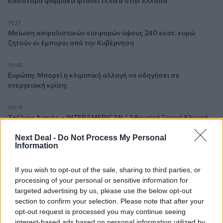
καινοτόμα φάρμακα φτάνει τελικά στην Ελλάδα
11:37
Μείωση ασφαλιστικών εισφορών ύψους 240 εκατ. ευρώ
ζητούν οι έμποροι από την Κυβέρνηση
10:45
Ευρώπη: Μπορεί η κλιματική αλλαγή να οδηγήσει σε
ενεργειακή κρίση;
09:15
Στέλιος Λιανός – INTERAMERICAN / Αθηναϊκή Γενική Κλινική
Next Deal -
Do Not Process My Personal
08:40
Information
Η γαλλική «ψήφος» στο «καλώδιο» και τα συμφέροντα, οι
ελληνικές τράπεζες «πρωταθλήτριες» στα δάνεια, νέο deal
Βαρδινογιάννη- Εξάρχου και ο διπλασιασμός των κερδών της
If you wish to opt-out of the sale, sharing to third parties, or
ΔΕΗ
processing of your personal or sensitive information for
targeted advertising by us, please use the below opt-out
section to confirm your selection. Please note that after your
05.08.2026 - 13:37
opt-out request is processed you may continue seeing
Randy Schekman, Νομπελίστας Ιατρικής: «Σε πέντε χρόνια
μπορεί να έχουμε θεραπεία που αναστέλλει την εξέλιξη του
interest-based ads based on personal information utilized by