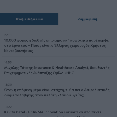
Ροή ειδήσεων
Δημοφιλή
22:39
10.000 φορές η διεθνής επιστημονική κοινότητα παρέπεμψε
στο έργο του – Ποιος είναι ο Έλληνας χειρουργός Χρήστος
Κοντοβουνήσιος
14:55
Μιχάλης Τάτσης, Insurance & Healthcare Analyst, διευθυντής
Επιχειρηματικής Ανάπτυξης Ομίλου HHG
13:30
Όταν η επόμενη μέρα είναι στάχτη, τι θα πει ο Ασφαλιστικός
Διαμεσολαβητής στον πελάτη κλάδου υγείας;
12:22
Kavita Patel - PhARMA Innovation Forum: Ένα στα πέντε