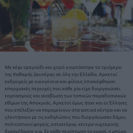
Με κέφι τραγούδι και χορό γιορτάστηκε το τριήμερο
της Καθαρής Δευτέρας σε όλη την Ελλάδα. Αρκετοί
εκδρομείς με οικογένεια και φίλους επισκέφθηκαν
επαρχιακές περιοχές που κάθε μία είχε διοργανώσει
εορτασμούς και αναβίωση των τοπικών παραδοσιακών
εθίμων της Αποκριάς. Αρκετοί όμως ήταν και οι Έλληνες
που επέλεξαν να παραμείνουν στα αστικά κέντρα και να
γλεντήσουν με τις εκδηλώσεις που διοργάνωσαν δήμοι,
πολιτιστικοί φορείς, εστιατόρια, κέντρα νυχτερινής
διασκέδασης κ.α. Σε κάθε περίπτωση το κρασί, η μπύρα,