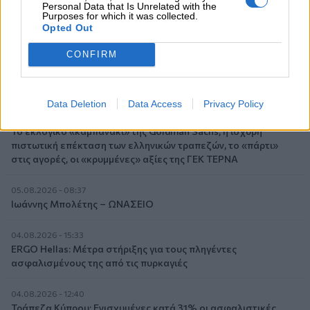
Personal Data that Is Unrelated with the
05.08.2026 - 09:45
Purposes for which it was collected.
Η Ελλάδα που αντιστέκεται και επιμένει να μην ασφαλίζεται!
Opted Out
CONFIRM
05.08.2026 - 09:20
Καλοκαιρινό ταξίδι: Οι 8 συμβουλές που αξίζει να δώσει κάθε
ασφαλιστής στους πελάτες του
Data Deletion
Data Access
Privacy Policy
05.08.2026 - 08:51
Το εκλογικό «καμπανάκι» της Goldman Sachs, η ισχυρή
πιστωτική επέκταση των ελληνικών τραπεζών, το «πάρτι»
στις αγορές, οι «κρυμμένες» αξίες της ΓΕΚ ΤΕΡΝΑ
05.08.2026 - 08:37
Ιωάννης Μπολέτης – ΩΝΑΣΕΙΟ
04.08.2026 - 15:33
ERGO Hellas: Μέτρα στήριξης για τους πληγέντες
ασφαλισμένους της από τις πυρκαγιές
04.08.2026 - 12:40
Τράπεζα Κύπρου: Ενισχυμένες κατά 31% οι ασφαλιστικές