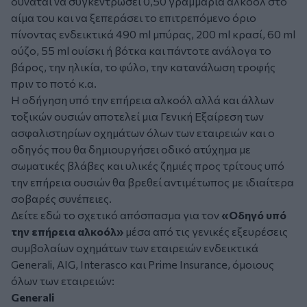
δύναται να συγκεντρώσει 0,50 γραμμάρια αλκοόλ στο
αίμα του και να ξεπεράσει το επιτρεπόμενο όριο
πίνοντας ενδεικτικά 490 ml μπύρας, 200 ml κρασί, 60 ml
ούζο, 55 ml ουίσκι ή βότκα και πάντοτε ανάλογα το
βάρος, την ηλικία, το φύλο, την κατανάλωση τροφής
πριν το ποτό κ.α.
Η οδήγηση υπό την επήρεια αλκοόλ αλλά και άλλων
τοξικών ουσιών αποτελεί μια Γενική Εξαίρεση των
ασφαλιστηρίων οχημάτων όλων των εταιρειών και ο
οδηγός που θα δημιουργήσει οδικό ατύχημα με
σωματικές βλάβες και υλικές ζημιές προς τρίτους υπό
την επήρεια ουσιών θα βρεθεί αντιμέτωπος με ιδιαίτερα
σοβαρές συνέπειες.
Δείτε εδώ το σχετικό απόσπασμα για τον
«Οδηγό υπό
την επήρεια αλκοόλ»
μέσα από τις γενικές εξευρέσεις
συμβολαίων οχημάτων των εταιρειών ενδεικτικά
Generali, AIG, Interasco και Prime Insurance, όμοιους
όλων των εταιρειών:
Generali