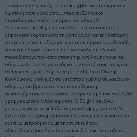
το τσίπουρο, η ρακή, το ουίσκι, η βότκα κ.α. είχαν την
τιμητική τους αφού όπου υπάρχει Ελληνικό
παραδοσιακό γλέντι υπάρχει και αλκοόλ!
Ένα σημαντικό θέμα που αναδύεται μέσα από τους
ξέφρενους εορτασμούς της Αποκριάς και της Καθαρής
Δευτέρας είναι η οδήγηση υπό την επήρεια του αλκοόλ.
Αρκετοί οδηγοί ύστερα από κατανάλωση αλκοόλ
παραβλέπουν την κατάσταση της αντίληψης τους και
οδηγούν θέτοντας σε κίνδυνο τον εαυτό τους και τρίτες
ανθρώπινες ζωές. Σύμφωνα με τον Κώδικα Οδικής
Κυκλοφορίας οδηγός σε κατάσταση μέθης θεωρείται ο
οδηγός που βρίσκεται υπό την επίδραση
οινοπνεύματος ποσοστού στον οργανισμό του από 0,50
γραμμάρια ανά λίτρο αίματος (0,50 g/l) και άνω
μετρούμενο με τη μέθοδο της αιμοληψίας ή από 0,25
χιλιοστά του γραμμαρίου ανά λίτρο εμπνεόμενου αέρα
και άνω μετρούμενου με την συσκευή του
αλκοολομέτρου. Αρκεί να σημειωθεί πως ένας οδηγός