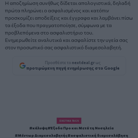
Η αποζημίωση συνήθως δίδεται απολογιστικά, δηλαδή
πρώτα πληρώνει ο ασφαλισμένος και κατόπιν
προσκομίζει αποδείξεις και έγγραφα και λαμβάνει πίσω
τα έξοδα που πραγματοποίησε, σύμφωνα με τα
προβλεπόμενα στο ασφαλιστήριο του.
Ενημερωθείτε αναλυτικά και ασφαλίστε την υγεία σας
στον προσωπικό σας ασφαλιστικό διαμεσολαβητή.
Προσθέστε το
nextdeal.gr
ως
προτιμώμενη πηγή ενημέρωσης στο Google
ΣΧΕΤΙΚΆ TAGS
κάλυψη
Έξοδα Προ και Μετά τη Νοσηλεία
Μέντωρ Διαμεσολαβητής
ασφαλιστική διαμεσολάβηση