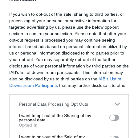
05.08.2026 - 12:11
Αντώνης Βουκλαρής - «ΕΡΡΙΚΟΣ ΝΤΥΝΑΝ»
If you wish to opt-out of the sale, sharing to third parties, or
processing of your personal or sensitive information for
05.08.2026 - 11:30
targeted advertising by us, please use the below opt-out
Η νέα εποχή στην εκπαίδευση των ασφαλιστικών
section to confirm your selection. Please note that after your
διαμεσολαβητών
opt-out request is processed you may continue seeing
interest-based ads based on personal information utilized by
05.08.2026 - 10:50
us or personal information disclosed to third parties prior to
Ξεκινούν οι αιτήσεις στο vouchers.gov.gr για το Πρόγραμμα
your opt-out. You may separately opt-out of the further
«Τουρισμός για όλους 2026-2027»
disclosure of your personal information by third parties on the
IAB’s list of downstream participants. This information may
05.08.2026 - 10:19
also be disclosed by us to third parties on the
IAB’s List of
WWF: Περισσότερα από 180.000 στρέμματα καμένων
Downstream Participants
that may further disclose it to other
δασικών εκτάσεων στην Ελλάδα σε λίγες μόλις μέρες
third parties.
05.08.2026 - 09:45
Personal Data Processing Opt Outs
Η Ελλάδα που αντιστέκεται και επιμένει να μην ασφαλίζεται!
I want to opt-out of the Sharing of my
personal data.
05.08.2026 - 09:20
Opted In
Καλοκαιρινό ταξίδι: Οι 8 συμβουλές που αξίζει να δώσει κάθε
ασφαλιστής στους πελάτες του
I want to opt-out of the Sale of my