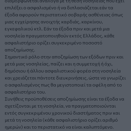
διαμορφώνεται ανάλογα με τη θέση νοσηλείας που έχει
επιλέξει ο ασφαλισμένο ή να διπλασιάζεται εάν τα
έξοδα αφορούν περιστατικό σοβαρής ασθένειας όπως
μιας εγχείρησης ανοιχτής καρδιάς, καρκίνου,
εγκεφαλικού κτλ. Εάν τα έξοδα πριν και μετά μια
νοσηλεία πραγματοποιηθούν εκτός Ελλάδος, κάθε
ασφαλιστήριο ορίζει συγκεκριμένο ποσοστό
αποζημίωσης.
Σημαντικό ρόλο στην αποζημίωση των εξόδων πριν και
μετά μιας νοσηλείας, παίζει και η συμμετοχή ή όχι,
δημόσιου ή άλλου ασφαλιστικού φορέα στη νοσηλεία
και χρειάζεται πάντοτε διευκρινήσεις, ώστε να γνωρίζει
ο ασφαλισμένος πως θα μεγιστοποιεί τα οφέλη από το
ασφαλιστήριο του.
Συνήθεις προϋποθέσεις αποζημίωσης είναι τα έξοδα να
σχετίζονται με τη νοσηλεία, να πραγματοποιούνται
εντός συγκεκριμένου χρονικού διαστήματος πριν και
μετά τη νοσηλεία (κάθε ασφαλιστήριο ορίζει αριθμό
ημερών) και το περιστατικό να είναι καλυπτόμενο.