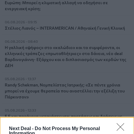
Ευρώπη: Μπορεί η κλιματική αλλαγή να οδηγήσει σε
ενεργειακή κρίση;
06.08.2026 - 09:15
Στέλιος Λιανός – INTERAMERICAN / Αθηναϊκή Γενική Κλινική
06.08.2026 - 08:40
Η γαλλική «ψήφος» στο «καλώδιο» και τα συμφέροντα, οι
ελληνικές τράπεζες «πρωταθλήτριες» στα δάνεια, νέο deal
Βαρδινογιάννη- Εξάρχου και ο διπλασιασμός των κερδών της
ΔΕΗ
05.08.2026 - 13:37
Randy Schekman, Νομπελίστας Ιατρικής: «Σε πέντε χρόνια
μπορεί να έχουμε θεραπεία που αναστέλλει την εξέλιξη του
Πάρκινσον»
05.08.2026 - 12:33
Ε.Ε και παράνομη μετανάστευση: προτάσεις και δράσεις με
παρονομαστή το κοινό συμφέρον
Next Deal -
Do Not Process My Personal
Information