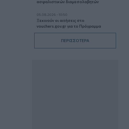
ασφαλιστικών διαμεσολαβητών
05.08.2026 - 10:50
Ξεκινούν οι αιτήσεις στο
vouchers.gov.gr για το Πρόγραμμα
«Τουρισμός για όλους 2026-2027»
ΠΕΡΙΣΣΟΤΕΡΑ
05.08.2026 - 10:19
WWF: Περισσότερα από 180.000
στρέμματα καμένων δασικών εκτάσεων
στην Ελλάδα σε λίγες μόλις μέρες
05.08.2026 - 09:45
Η Ελλάδα που αντιστέκεται και επιμένει
να μην ασφαλίζεται!
05.08.2026 - 09:20
Καλοκαιρινό ταξίδι: Οι 8 συμβουλές που
αξίζει να δώσει κάθε ασφαλιστής
στους πελάτες του