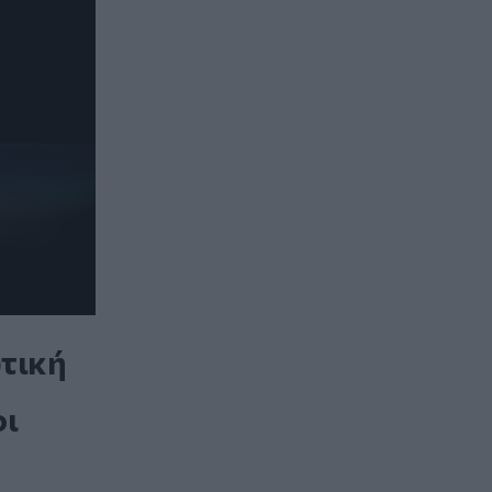
ωτική
οι