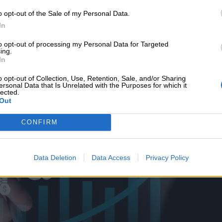
ν τη νύχτα»
ασφάλιση κατοικιδίων
o opt-out of the Sale of my Personal Data.
In
to opt-out of processing my Personal Data for Targeted
ing.
In
υνεχής ροή
o opt-out of Collection, Use, Retention, Sale, and/or Sharing
ersonal Data that Is Unrelated with the Purposes for which it
lected.
Out
CONFIRM
Data Deletion
Data Access
Privacy Policy