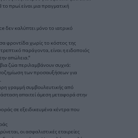
3 το πρωί είναι μια πραγματική
nce δεν καλύπτει μόνο το ιατρικό
σα φροντίδα χωρίς το κόστος της
τρεπτικό παράγοντα, είναι η ειδοποιός
ην απώλεια."
όβια ζώα περιλαμβάνουν συχνά:
ποζημίωση των προσαυξήσεων για
.
4ωρη γραμμή συμβουλευτικής από
ατάσταση απαιτεί άμεση μεταφορά στην
φοράς σε εξειδικευμένα κέντρα που
ράς
ρύνεται, οι ασφαλιστικές εταιρείες