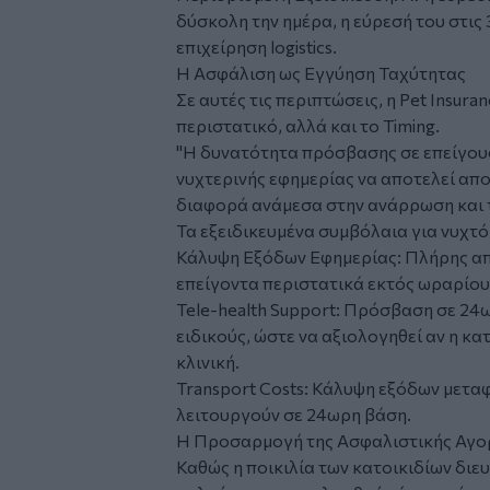
δύσκολη την ημέρα, η εύρεσή του στις 
επιχείρηση logistics.
Η Ασφάλιση ως Εγγύηση Ταχύτητας
Σε αυτές τις περιπτώσεις, η Pet Insura
περιστατικό, αλλά και το Timing.
"Η δυνατότητα πρόσβασης σε επείγου
νυχτερινής εφημερίας να αποτελεί απο
διαφορά ανάμεσα στην ανάρρωση και τ
Τα εξειδικευμένα συμβόλαια για νυχτ
Κάλυψη Εξόδων Εφημερίας: Πλήρης α
επείγοντα περιστατικά εκτός ωραρίου
Tele-health Support: Πρόσβαση σε 2
ειδικούς, ώστε να αξιολογηθεί αν η κ
κλινική.
Transport Costs: Κάλυψη εξόδων μετα
λειτουργούν σε 24ωρη βάση.
Η Προσαρμογή της Ασφαλιστικής Αγο
Καθώς η ποικιλία των κατοικιδίων διευ