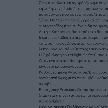
Στην ασφαλιστική αγορά, έχουμε συνηθ
τη φυλή, την ηλικία ή το περιβάλλον 
παράγοντας που συχνά παραβλέπεται:
ζώου. Πολλά από τα σύγχρονα «δημοφι
οι νυχτερίδες ή ορισμένα είδη σαυρών,
Αυτή η βιολογική ιδιαιτερότητα δημιο
Insurance, καθώς τα περισσότερα περ
τις ώρες που οι ιδιοκτήτες κοιμούνται
λειτουργούν υπό καθεστώς επείγοντος
Η Πρόκληση του «Night-Shift» Ρίσκου
Όταν ένα κατοικίδιο δραστηριοποιείτ
κίνδυνοι κλιμακώνονται:
Καθυστερημένη Αντίδραση: Ένας τραυμ
αντιληπτή ώρες μετά το συμβάν, καθισ
ακριβή.
Emergency Premium: Οποιαδήποτε ιατ
διάρκεια της νύχτας σε εφημερεύουσες
προσαυξήσεις.
Περιορισμένη Εξειδίκευση: Αν η εύρεση