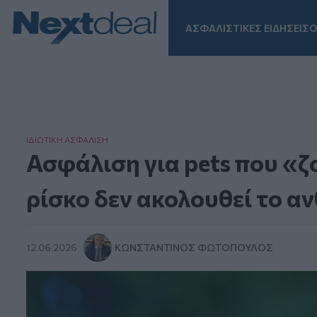
ΑΣΦΑΛΙΣΤΙΚΕΣ ΕΙΔΗΣΕΙΣ
Ο
Facebook
Instagram
LinkedIn
TikTok
X
Homepage
ΙΔΙΩΤΙΚΗ ΑΣΦAΛΙΣΗ
Ασφάλιση για pets που «ζ
ρίσκο δεν ακολουθεί το α
12.06.2026
ΚΩΝΣΤΑΝΤΊΝΟΣ ΦΩΤΌΠΟΥΛΟΣ