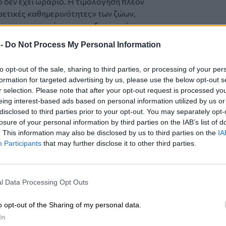
ο δεν έχει ωράριο. Η τιμολόγηση πλέον
ρετικές καθημερινότητες» των ζώων,
ονται στις ανάγκες των ιδιοκτητών που
 -
Do Not Process My Personal Information
 ανάδειξη του «νυχτερινού ρίσκου» είναι
to opt-out of the sale, sharing to third parties, or processing of your per
σφαλίζουμε μόνο μια ασθένεια·
formation for targeted advertising by us, please use the below opt-out s
ήματος υγείας να ανταποκριθεί τη στιγμή
r selection. Please note that after your opt-out request is processed y
αι οι επιλογές του πιο περιορισμένες.
eing interest-based ads based on personal information utilized by us or
disclosed to third parties prior to your opt-out. You may separately opt-
losure of your personal information by third parties on the IAB’s list of
 το
nextdeal.gr
ως
. This information may also be disclosed by us to third parties on the
IA
 ενημέρωσης στο Google
Participants
that may further disclose it to other third parties.
l Data Processing Opt Outs
o opt-out of the Sharing of my personal data.
In
ΙΚΆ TAGS