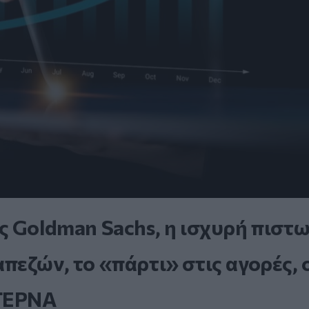
ς Goldman Sachs, η ισχυρή πιστ
εζών, το «πάρτι» στις αγορές, 
 ΤΕΡΝΑ