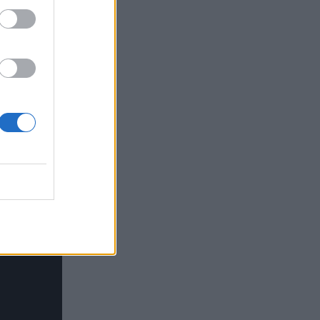
Ομίλου ΙΑΤΡΙΚΟ ΑΘΗΝΩΝ
04.08.2026 - 09:19
Ελληνική Ένωση Τραπεζών: Μέτρα
στήριξης για τις οικογένειες των
θυμάτων και τους πυρόπληκτους
04.08.2026 - 08:32
Ο πλούτος του 1 τρισ. και η «μαύρη»
οικονομία, τα ιστορικά ρεκόρ της Wall
και του DAX, σε υψηλά 17 ετών το
Χρηματιστήριο Αθηνών, οι ξένοι
ανανεώνουν την «ψήφο» τους για τις
τράπεζες
03.08.2026 - 16:25
Η Εθνική Ασφαλιστική στο πλευρό των
ασφαλισμένων της που δοκιμάζονται
από τις καταστροφικές πυρκαγιές