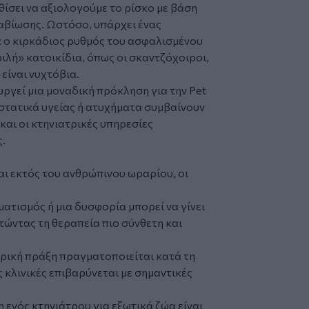
ίσει να αξιολογούμε το ρίσκο με βάση
διαβίωσης. Ωστόσο, υπάρχει ένας
 ο κιρκάδιος ρυθμός του ασφαλισμένου
λή» κατοικίδια, όπως οι σκαντζόχοιροι,
 είναι νυχτόβια.
υργεί μια μοναδική πρόκληση για την Pet
ιστατικά υγείας ή ατυχήματα συμβαίνουν
 και οι κτηνιατρικές υπηρεσίες
.
αι εκτός του ανθρώπινου ωραρίου, οι
ατισμός ή μια δυσφορία μπορεί να γίνει
τώντας τη θεραπεία πιο σύνθετη και
ρική πράξη πραγματοποιείται κατά τη
 κλινικές επιβαρύνεται με σημαντικές
 ενός κτηνιάτρου για εξωτικά ζώα είναι