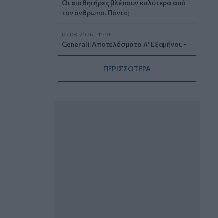
Οι αισθητήρες βλέπουν καλύτερα από
τον άνθρωπο. Πάντα;
07.08.2026 - 11:01
Generali: Αποτελέσματα Α' Εξαμήνου -
Εξαιρετική ανάπτυξη στα Λειτουργικά
και Προσαρμοσμένα Καθαρά
ΠΕΡΙΣΣΟΤΕΡΑ
Αποτελέσματα με συμβολή από όλες
τις επιχειρηματικές δραστηριότητες
07.08.2026 - 10:28
Ομαδικά Ασφαλιστικά προϊόντα
Επαγγελματικής Συνταξιοδότησης: Νέο
πεδίο ανάπτυξης για ασφαλιστικές και
ασφαλιστές
07.08.2026 - 09:23
CrediaBank: Οικονομικά Αποτελέσματα
A’ Εξαμήνου 2026 - Υψηλοί ρυθμοί
ανάπτυξης και νέα ρεκόρ επιδόσεων
07.08.2026 - 08:45