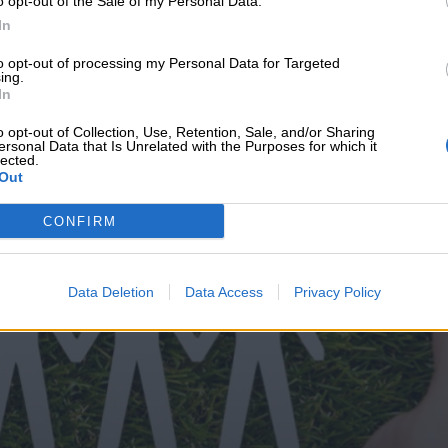
o opt-out of the Sale of my Personal Data.
υνεχής ροή
In
to opt-out of processing my Personal Data for Targeted
ing.
In
o opt-out of Collection, Use, Retention, Sale, and/or Sharing
ersonal Data that Is Unrelated with the Purposes for which it
lected.
Out
CONFIRM
Data Deletion
Data Access
Privacy Policy