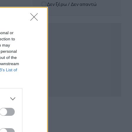
Δεν ξέρω / Δεν απαντώ
06.08.2026 - 12:22
Kavita Patel - PhARMA Innovation
Forum: Ένα στα πέντε καινοτόμα
φάρμακα φτάνει τελικά στην Ελλάδα
sonal or
ection to
06.08.2026 - 11:37
ou may
Μείωση ασφαλιστικών εισφορών
 personal
ύψους 240 εκατ. ευρώ ζητούν οι
έμποροι από την Κυβέρνηση
out of the
 downstream
B’s List of
06.08.2026 - 10:45
Ευρώπη: Μπορεί η κλιματική αλλαγή να
οδηγήσει σε ενεργειακή κρίση;
06.08.2026 - 09:15
Στέλιος Λιανός – INTERAMERICAN /
Αθηναϊκή Γενική Κλινική
06.08.2026 - 08:40
Η γαλλική «ψήφος» στο «καλώδιο» και