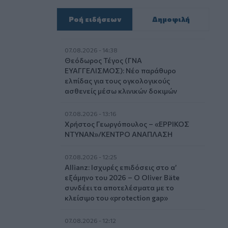
Ροή ειδήσεων
Δημοφιλή
07.08.2026 - 14:38
Θεόδωρος Τέγος (ΓΝΑ
ΕΥΑΓΓΕΛΙΣΜΟΣ): Νέο παράθυρο
ελπίδας για τους ογκολογικούς
ασθενείς μέσω κλινικών δοκιμών
07.08.2026 - 13:16
Χρήστος Γεωργόπουλος – «ΕΡΡΙΚΟΣ
ΝΤΥΝΑΝ»/ΚΕΝΤΡΟ ΑΝΑΠΛΑΣΗ
07.08.2026 - 12:25
Allianz: Ισχυρές επιδόσεις στο α’
εξάμηνο του 2026 – Ο Oliver Bäte
συνδέει τα αποτελέσματα με το
κλείσιμο του «protection gap»
07.08.2026 - 12:12