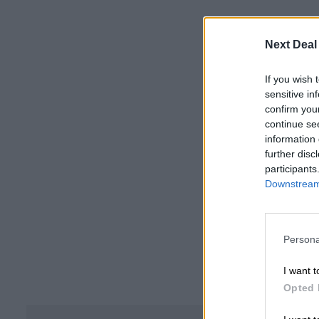
Next Deal
If you wish 
sensitive in
confirm you
continue se
information 
further disc
participants
Downstream 
Persona
I want t
Opted 