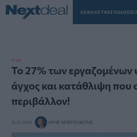
ΑΣΦΑΛΙΣΤΙΚΕΣ ΕΙΔΗΣΕΙΣ
Ο
Facebook
Instagram
LinkedIn
TikTok
X
Homepage
ΥΓΕΙΑ
Το 27% των εργαζομένων 
άγχος και κατάθλιψη που 
περιβάλλον!
15.10.2024
ΆΡΗΣ ΜΠΕΡΖΟΒΊΤΗΣ