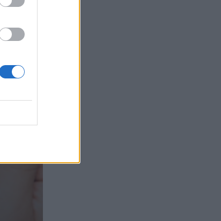
τα συμφέροντα, οι ελληνικές τράπεζες
«πρωταθλήτριες» στα δάνεια, νέο deal
Βαρδινογιάννη- Εξάρχου και ο
διπλασιασμός των κερδών της ΔΕΗ
05.08.2026 - 13:37
Randy Schekman, Νομπελίστας Ιατρικής:
«Σε πέντε χρόνια μπορεί να έχουμε
θεραπεία που αναστέλλει την εξέλιξη
του Πάρκινσον»
05.08.2026 - 12:33
Ε.Ε και παράνομη μετανάστευση:
προτάσεις και δράσεις με παρονομαστή
το κοινό συμφέρον
05.08.2026 - 12:11
Αντώνης Βουκλαρής - «ΕΡΡΙΚΟΣ
ΝΤΥΝΑΝ»
05.08.2026 - 11:30
Η νέα εποχή στην εκπαίδευση των