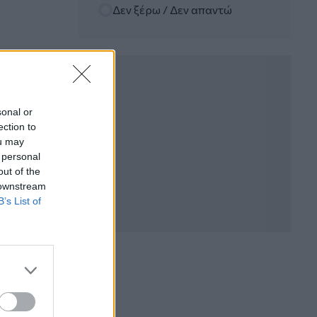
Δεν ξέρω / Δεν απαντώ
06.08.2026 - 12:22
Kavita Patel - PhARMA Innovation
Forum: Ένα στα πέντε καινοτόμα
φάρμακα φτάνει τελικά στην Ελλάδα
06.08.2026 - 11:37
Μείωση ασφαλιστικών εισφορών
sonal or
ύψους 240 εκατ. ευρώ ζητούν οι
ection to
έμποροι από την Κυβέρνηση
ou may
 personal
06.08.2026 - 10:45
out of the
Ευρώπη: Μπορεί η κλιματική αλλαγή να
 downstream
οδηγήσει σε ενεργειακή κρίση;
B’s List of
06.08.2026 - 09:15
Στέλιος Λιανός – INTERAMERICAN /
Αθηναϊκή Γενική Κλινική
06.08.2026 - 08:40
Η γαλλική «ψήφος» στο «καλώδιο» και