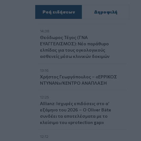
Ροή ειδήσεων
Δημοφιλή
14:38
Θεόδωρος Τέγος (ΓΝΑ
ΕΥΑΓΓΕΛΙΣΜΟΣ): Νέο παράθυρο
ελπίδας για τους ογκολογικούς
ασθενείς μέσω κλινικών δοκιμών
13:16
Χρήστος Γεωργόπουλος – «ΕΡΡΙΚΟΣ
ΝΤΥΝΑΝ»/ΚΕΝΤΡΟ ΑΝΑΠΛΑΣΗ
12:25
Allianz: Ισχυρές επιδόσεις στο α’
εξάμηνο του 2026 – Ο Oliver Bäte
συνδέει τα αποτελέσματα με το
κλείσιμο του «protection gap»
12:12