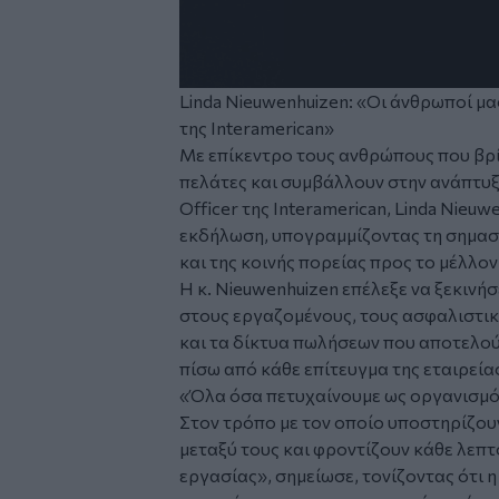
Linda Nieuwenhuizen: «Οι άνθρωποί μας
της Interamerican»
Με επίκεντρο τους ανθρώπους που βρ
πελάτες και συμβάλλουν στην ανάπτυξη
Officer της Interamerican, Linda Nieu
εκδήλωση, υπογραμμίζοντας τη σημασί
και της κοινής πορείας προς το μέλλον
Η κ. Nieuwenhuizen επέλεξε να ξεκινήσ
στους εργαζομένους, τους ασφαλιστικ
και τα δίκτυα πωλήσεων που αποτελού
πίσω από κάθε επίτευγμα της εταιρεία
«Όλα όσα πετυχαίνουμε ως οργανισμό
Στον τρόπο με τον οποίο υποστηρίζου
μεταξύ τους και φροντίζουν κάθε λεπτ
εργασίας», σημείωσε, τονίζοντας ότι 