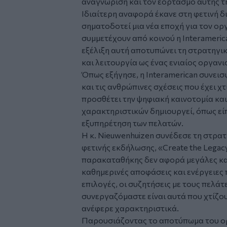
αναγνώριση και τον εορτασμό αυτής 
Ιδιαίτερη αναφορά έκανε στη φετινή δ
σηματοδοτεί μια νέα εποχή για τον ο
συμμετέχουν από κοινού η Interamerica
εξέλιξη αυτή αποτυπώνει τη στρατηγι
και λειτουργία ως ένας ενιαίος οργανι
Όπως εξήγησε, η Interamerican συνεισ
και τις ανθρώπινες σχέσεις που έχει χτ
προσθέτει την ψηφιακή καινοτομία και
χαρακτηριστικών δημιουργεί, όπως εί
εξυπηρέτηση των πελατών.
Η κ. Nieuwenhuizen συνέδεσε τη στρατ
φετινής εκδήλωσης, «Create the Legac
παρακαταθήκης δεν αφορά μεγάλες και 
καθημερινές αποφάσεις και ενέργειες
επιλογές, οι συζητήσεις με τους πελάτ
συνεργαζόμαστε είναι αυτά που χτίζου
ανέφερε χαρακτηριστικά.
Παρουσιάζοντας το αποτύπωμα του οργ