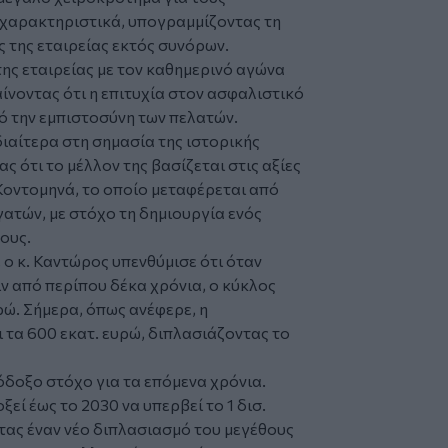
 χαρακτηριστικά, υπογραμμίζοντας τη
 της εταιρείας εκτός συνόρων.
της εταιρείας με τον καθημερινό αγώνα
νοντας ότι η επιτυχία στον ασφαλιστικό
ό την εμπιστοσύνη των πελατών.
διαίτερα στη σημασία της ιστορικής
ς ότι το μέλλον της βασίζεται στις αξίες
Κοντομηνά, το οποίο μεταφέρεται από
γατών, με στόχο τη δημιουργία ενός
ους.
ο κ. Καντώρος υπενθύμισε ότι όταν
ιν από περίπου δέκα χρόνια, ο κύκλος
ρώ. Σήμερα, όπως ανέφερε, η
ι τα 600 εκατ. ευρώ, διπλασιάζοντας το
όδοξο στόχο για τα επόμενα χρόνια.
ξεί έως το 2030 να υπερβεί το 1 δισ.
τας έναν νέο διπλασιασμό του μεγέθους