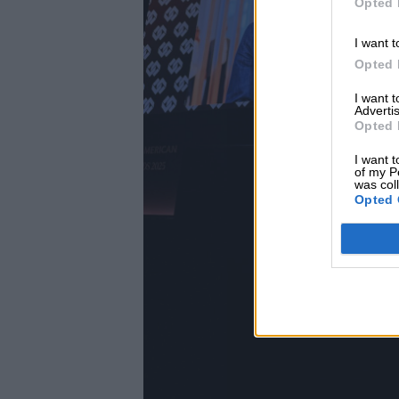
Opted 
I want t
Opted 
I want 
Advertis
Opted 
I want t
of my P
was col
Opted 