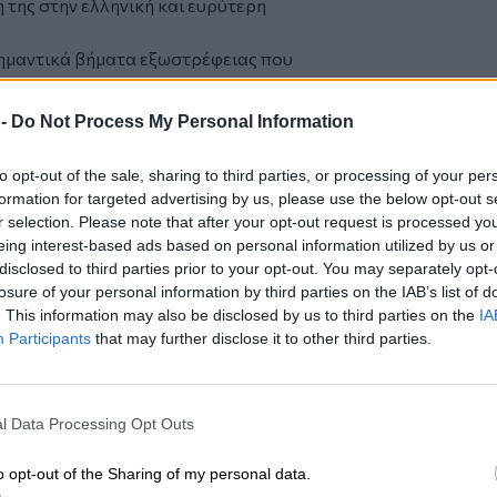
 της στην ελληνική και ευρύτερη
σημαντικά βήματα εξωστρέφειας που
ρόνια, σημειώνοντας ότι μετά την ισχυρή
την Ελλάδα, ακολούθησε η επέκταση στην
 -
Do Not Process My Personal Information
ργία των νέων γραφείων στο
ούν τη νέα αναπτυξιακή πορεία της
to opt-out of the sale, sharing to third parties, or processing of your per
ρώπη.
formation for targeted advertising by us, please use the below opt-out s
r selection. Please note that after your opt-out request is processed y
eing interest-based ads based on personal information utilized by us or
disclosed to third parties prior to your opt-out. You may separately opt-
losure of your personal information by third parties on the IAB’s list of
. This information may also be disclosed by us to third parties on the
IA
Participants
that may further disclose it to other third parties.
l Data Processing Opt Outs
o opt-out of the Sharing of my personal data.