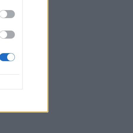
τα συμφέροντα, οι ελληνικές τράπεζες
«πρωταθλήτριες» στα δάνεια, νέο deal
Βαρδινογιάννη- Εξάρχου και ο
διπλασιασμός των κερδών της ΔΕΗ
05.08.2026 - 13:37
Randy Schekman, Νομπελίστας Ιατρικής:
«Σε πέντε χρόνια μπορεί να έχουμε
θεραπεία που αναστέλλει την εξέλιξη
του Πάρκινσον»
05.08.2026 - 12:33
Ε.Ε και παράνομη μετανάστευση:
προτάσεις και δράσεις με παρονομαστή
το κοινό συμφέρον
05.08.2026 - 12:11
Αντώνης Βουκλαρής - «ΕΡΡΙΚΟΣ
ΝΤΥΝΑΝ»
05.08.2026 - 11:30
Η νέα εποχή στην εκπαίδευση των