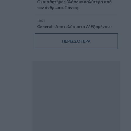
Οι αισθητήρες βλέπουν καλύτερα από
τον άνθρωπο. Πάντα;
11:01
Generali: Αποτελέσματα Α' Εξαμήνου -
Εξαιρετική ανάπτυξη στα Λειτουργικά
και Προσαρμοσμένα Καθαρά
ΠΕΡΙΣΣΟΤΕΡΑ
Αποτελέσματα με συμβολή από όλες
τις επιχειρηματικές δραστηριότητες
10:28
Ομαδικά Ασφαλιστικά προϊόντα
Επαγγελματικής Συνταξιοδότησης: Νέο
πεδίο ανάπτυξης για ασφαλιστικές και
ασφαλιστές
09:23
CrediaBank: Οικονομικά Αποτελέσματα
A’ Εξαμήνου 2026 - Υψηλοί ρυθμοί
ανάπτυξης και νέα ρεκόρ επιδόσεων
08:45