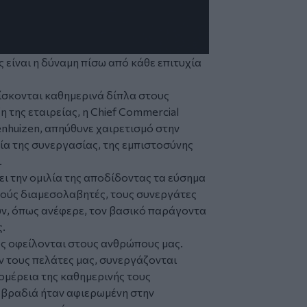
 είναι η δύναμη πίσω από κάθε επιτυχία
ίσκονται καθημερινά δίπλα στους
 της εταιρείας, η Chief Commercial
wenhuizen, απηύθυνε χαιρετισμό στην
α της συνεργασίας, της εμπιστοσύνης
.
ει την ομιλία της αποδίδοντας τα εύσημα
ούς διαμεσολαβητές, τους συνεργάτες
ν, όπως ανέφερε, τον βασικό παράγοντα
ς.
ς οφείλονται στους ανθρώπους μας.
ν τους πελάτες μας, συνεργάζονται
ομέρεια της καθημερινής τους
η βραδιά ήταν αφιερωμένη στην