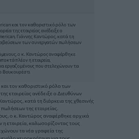
rican και τον καθοριστικό ρόλο των
εία της εταιρείας ανέδειξε ο
erican, Γιάννης Καντώρος, κατά τη
 βραβεύσεων των συνεργατών πωλήσεων
μενους, ο κ. Καντώρος αναφέρθηκε
ποκτά πλέον η εταιρεία,
κα εργαζομένους που στελεχώνουν τα
το Βουκουρέστι
 και τον καθοριστικό ρόλο των
ης εταιρείας ανέδειξε ο Διευθύνων
 Καντώρος, κατά τη διάρκεια της χθεσινής
πωλήσεων της εταιρείας.
υς, ο κ. Καντώρος αναφέρθηκε αρχικά
ν η εταιρεία, καλωσορίζοντας τους
χώνουν τα νέα γραφεία της
 μεγάλο χειροκρότημα για τους