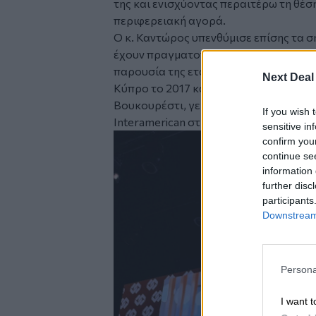
της και ενισχύοντας περαιτέρω τη θέση
περιφερειακή αγορά.
Ο κ. Καντώρος υπενθύμισε επίσης τα 
έχουν πραγματοποιηθεί τα τελευταία χ
παρουσία της εταιρείας σε ολόκληρη 
Next Deal
Κύπρο το 2017 και πρόσφατα η δημιου
Βουκουρέστι, γεγονότα που σηματοδοτ
If you wish 
Interamerican στη Νοτιοανατολική Ευ
sensitive in
confirm you
continue se
information 
further disc
participants
Downstream 
Persona
I want t