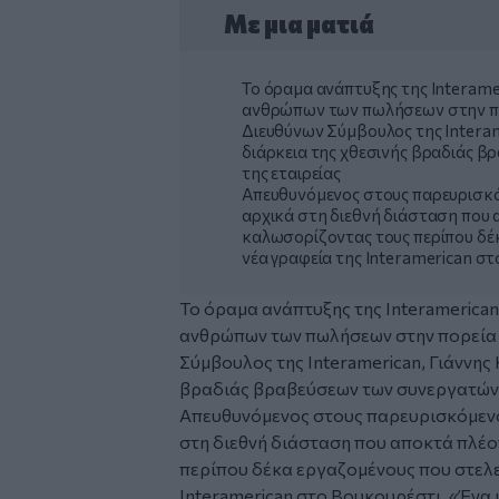
Με μια ματιά
Το όραμα ανάπτυξης της Interame
ανθρώπων των πωλήσεων στην πορ
Διευθύνων Σύμβουλος της Interam
διάρκεια της χθεσινής βραδιάς
της εταιρείας
Απευθυνόμενος στους παρευρισκό
αρχικά στη διεθνή διάσταση που α
καλωσορίζοντας τους περίπου δέ
νέα γραφεία της Interamerican σ
Το όραμα ανάπτυξης της Interamerican
ανθρώπων των πωλήσεων στην πορεία τ
Σύμβουλος της Interamerican, Γιάννης
βραδιάς βραβεύσεων των συνεργατών 
Απευθυνόμενος στους παρευρισκόμενο
στη διεθνή διάσταση που αποκτά πλέο
περίπου δέκα εργαζομένους που στελε
Interamerican στο Βουκουρέστι. «Ένα