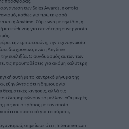
της προσφοράς.
ιοργάνωση των Sales Awards, η οποία
ργανισμό, καθώς για πρώτη φορά
n και η Anytime. Σύμφωνα με την ίδια, η
κή κατεύθυνση για στενότερη συνεργασία
σμός.
φέρει την εμπιστοσύνη, την τεχνογνωσία
ίσει διαχρονικά, ενώ η Anytime
 την ευελιξία. Ο συνδυασμός αυτών των
πε, τις προϋποθέσεις για ακόμη καλύτερη
ηγική αυτή με το κεντρικό μήνυμα της
y», εξηγώντας ότι η δημιουργία
θεαματικές κινήσεις, αλλά τις
 που διαμορφώνουν το μέλλον. «Οι μικρές
ες μας και ο τρόπος με τον οποίο
ν κάτι ουσιαστικό για το αύριο»,
ανισμού, σημείωσε ότι η Interamerican