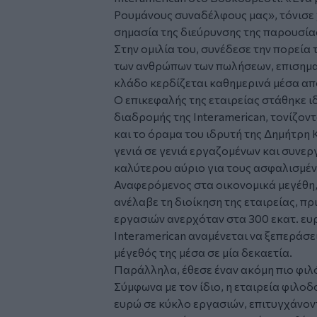
Ρουμάνους συναδέλφους μας», τόνισε
σημασία της διεύρυνσης της παρουσίας
Στην ομιλία του, συνέδεσε την πορεία 
των ανθρώπων των πωλήσεων, επισημαί
κλάδο κερδίζεται καθημερινά μέσα απ
Ο επικεφαλής της εταιρείας στάθηκε ι
διαδρομής της Interamerican, τονίζοντα
και το όραμα του ιδρυτή της Δημήτρη 
γενιά σε γενιά εργαζομένων και συνερ
καλύτερου αύριο για τους ασφαλισμέν
Αναφερόμενος στα οικονομικά μεγέθη, 
ανέλαβε τη διοίκηση της εταιρείας, πρ
εργασιών ανερχόταν στα 300 εκατ. ευ
Interamerican αναμένεται να ξεπεράσε
μέγεθός της μέσα σε μία δεκαετία.
Παράλληλα, έθεσε έναν ακόμη πιο φιλ
Σύμφωνα με τον ίδιο, η εταιρεία φιλοδο
ευρώ σε κύκλο εργασιών, επιτυγχάνον