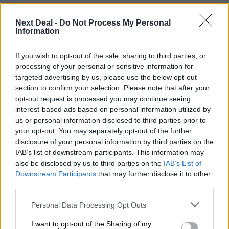
06.08.2026 - 14:55
Μιχάλης Τάτσης, Insurance & Healthcare Analyst, διευθυντής
Next Deal -
Do Not Process My Personal
Information
Επιχειρηματικής Ανάπτυξης Ομίλου HHG
06.08.2026 - 13:30
If you wish to opt-out of the sale, sharing to third parties, or
Όταν η επόμενη μέρα είναι στάχτη, τι θα πει ο Ασφαλιστικός
processing of your personal or sensitive information for
Διαμεσολαβητής στον πελάτη κλάδου υγείας;
targeted advertising by us, please use the below opt-out
section to confirm your selection. Please note that after your
06.08.2026 - 12:22
opt-out request is processed you may continue seeing
Kavita Patel - PhARMA Innovation Forum: Ένα στα πέντε
interest-based ads based on personal information utilized by
καινοτόμα φάρμακα φτάνει τελικά στην Ελλάδα
us or personal information disclosed to third parties prior to
your opt-out. You may separately opt-out of the further
disclosure of your personal information by third parties on the
06.08.2026 - 11:37
Μείωση ασφαλιστικών εισφορών ύψους 240 εκατ. ευρώ
IAB’s list of downstream participants. This information may
ζητούν οι έμποροι από την Κυβέρνηση
also be disclosed by us to third parties on the
IAB’s List of
Downstream Participants
that may further disclose it to other
third parties.
06.08.2026 - 10:45
Ευρώπη: Μπορεί η κλιματική αλλαγή να οδηγήσει σε
Personal Data Processing Opt Outs
ενεργειακή κρίση;
I want to opt-out of the Sharing of my
06.08.2026 - 09:15