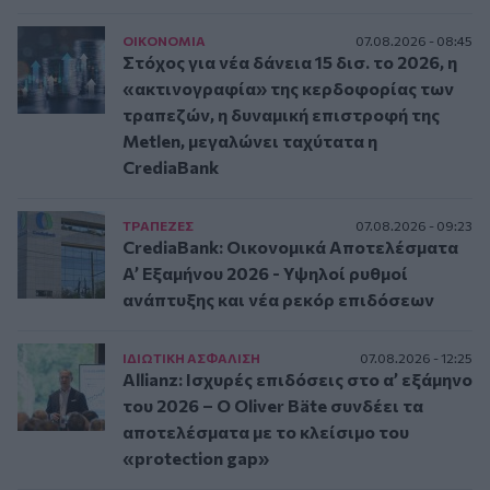
ΟΙΚΟΝΟΜΙΑ
07.08.2026 - 08:45
Στόχος για νέα δάνεια 15 δισ. το 2026, η
«ακτινογραφία» της κερδοφορίας των
τραπεζών, η δυναμική επιστροφή της
Metlen, μεγαλώνει ταχύτατα η
CrediaBank
ΤΡAΠΕΖΕΣ
07.08.2026 - 09:23
CrediaBank: Οικονομικά Αποτελέσματα
A’ Εξαμήνου 2026 - Υψηλοί ρυθμοί
ανάπτυξης και νέα ρεκόρ επιδόσεων
ΙΔΙΩΤΙΚΗ ΑΣΦAΛΙΣΗ
07.08.2026 - 12:25
Allianz: Ισχυρές επιδόσεις στο α’ εξάμηνο
του 2026 – Ο Oliver Bäte συνδέει τα
αποτελέσματα με το κλείσιμο του
«protection gap»