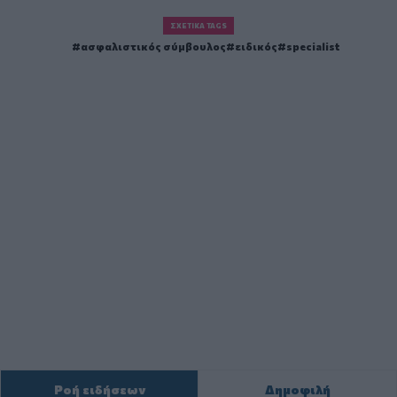
ΣΧΕΤΙΚΆ TAGS
ασφαλιστικός σύμβουλος
ειδικός
specialist
Ροή ειδήσεων
Δημοφιλή