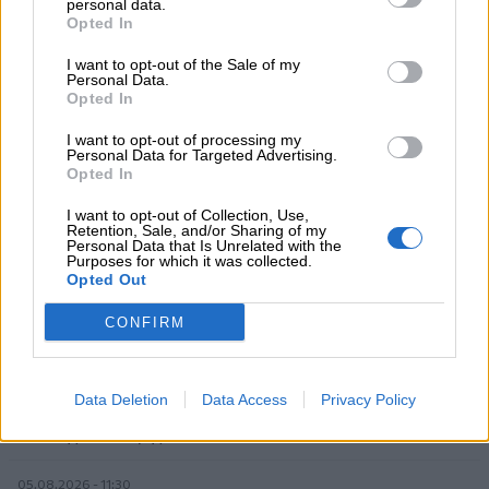
personal data.
Στέλιος Λιανός – INTERAMERICAN / Αθηναϊκή Γενική Κλινική
Opted In
I want to opt-out of the Sale of my
06.08.2026 - 08:40
Personal Data.
Η γαλλική «ψήφος» στο «καλώδιο» και τα συμφέροντα, οι
Opted In
ελληνικές τράπεζες «πρωταθλήτριες» στα δάνεια, νέο deal
Βαρδινογιάννη- Εξάρχου και ο διπλασιασμός των κερδών της
I want to opt-out of processing my
Personal Data for Targeted Advertising.
ΔΕΗ
Opted In
05.08.2026 - 13:37
I want to opt-out of Collection, Use,
Randy Schekman, Νομπελίστας Ιατρικής: «Σε πέντε χρόνια
Retention, Sale, and/or Sharing of my
Personal Data that Is Unrelated with the
μπορεί να έχουμε θεραπεία που αναστέλλει την εξέλιξη του
Purposes for which it was collected.
Πάρκινσον»
Opted Out
05.08.2026 - 12:33
CONFIRM
Ε.Ε και παράνομη μετανάστευση: προτάσεις και δράσεις με
παρονομαστή το κοινό συμφέρον
Data Deletion
Data Access
Privacy Policy
05.08.2026 - 12:11
Αντώνης Βουκλαρής - «ΕΡΡΙΚΟΣ ΝΤΥΝΑΝ»
05.08.2026 - 11:30