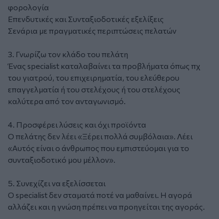
φορολογία
Επενδυτικές και Συνταξιοδοτικές εξελίξεις
Σενάρια με πραγματικές περιπτώσεις πελατών
3. Γνωρίζω τον κλάδο του πελάτη
Ένας specialist καταλαβαίνει τα προβλήματα όπως πχ
του γιατρού, του επιχειρηματία, του ελεύθερου
επαγγελματία ή του στελέχους ή του στελέχους
καλύτερα από τον ανταγωνισμό.
4. Προσφέρει λύσεις και όχι προϊόντα
Ο πελάτης δεν λέει «Ξέρει πολλά συμβόλαια». Λέει
«Αυτός είναι ο άνθρωπος που εμπιστεύομαι για το
συνταξιοδοτικό μου μέλλον».
5. Συνεχίζει να εξελίσσεται
Ο specialist δεν σταματά ποτέ να μαθαίνει. Η αγορά
αλλάζει και η γνώση πρέπει να προηγείται της αγοράς.