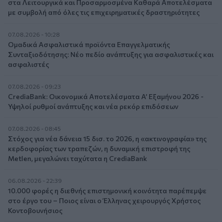
στα Λειτουργικά και Προσαρμοσμένα Καθαρά Αποτελέσματα
με συμβολή από όλες τις επιχειρηματικές δραστηριότητες
07.08.2026 - 10:28
Ομαδικά Ασφαλιστικά προϊόντα Επαγγελματικής
Συνταξιοδότησης: Νέο πεδίο ανάπτυξης για ασφαλιστικές και
ασφαλιστές
07.08.2026 - 09:23
CrediaBank: Οικονομικά Αποτελέσματα A’ Εξαμήνου 2026 -
Υψηλοί ρυθμοί ανάπτυξης και νέα ρεκόρ επιδόσεων
07.08.2026 - 08:45
Στόχος για νέα δάνεια 15 δισ. το 2026, η «ακτινογραφία» της
κερδοφορίας των τραπεζών, η δυναμική επιστροφή της
Metlen, μεγαλώνει ταχύτατα η CrediaBank
06.08.2026 - 22:39
10.000 φορές η διεθνής επιστημονική κοινότητα παρέπεμψε
στο έργο του – Ποιος είναι ο Έλληνας χειρουργός Χρήστος
Κοντοβουνήσιος