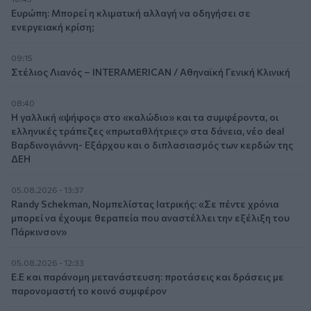
Ευρώπη: Μπορεί η κλιματική αλλαγή να οδηγήσει σε
ενεργειακή κρίση;
09:15
Στέλιος Λιανός – INTERAMERICAN / Αθηναϊκή Γενική Κλινική
08:40
Η γαλλική «ψήφος» στο «καλώδιο» και τα συμφέροντα, οι
ελληνικές τράπεζες «πρωταθλήτριες» στα δάνεια, νέο deal
Βαρδινογιάννη- Εξάρχου και ο διπλασιασμός των κερδών της
ΔΕΗ
05.08.2026 - 13:37
Randy Schekman, Νομπελίστας Ιατρικής: «Σε πέντε χρόνια
μπορεί να έχουμε θεραπεία που αναστέλλει την εξέλιξη του
Πάρκινσον»
05.08.2026 - 12:33
Ε.Ε και παράνομη μετανάστευση: προτάσεις και δράσεις με
παρονομαστή το κοινό συμφέρον