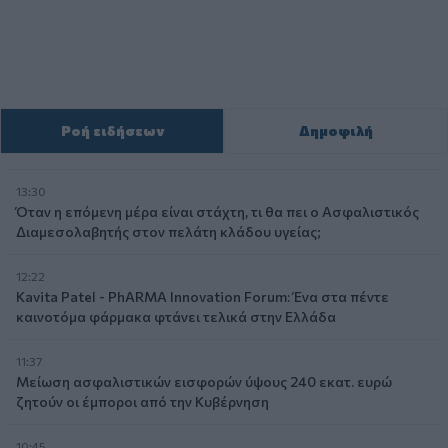
Ροή ειδήσεων
Δημοφιλή
13:30
Όταν η επόμενη μέρα είναι στάχτη, τι θα πει ο Ασφαλιστικός
Διαμεσολαβητής στον πελάτη κλάδου υγείας;
12:22
Kavita Patel - PhARMA Innovation Forum: Ένα στα πέντε
καινοτόμα φάρμακα φτάνει τελικά στην Ελλάδα
11:37
Μείωση ασφαλιστικών εισφορών ύψους 240 εκατ. ευρώ
ζητούν οι έμποροι από την Κυβέρνηση
10:45