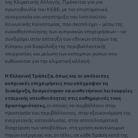
της Κλιματικής Αλλαγής. Πρόκειται για μια
πρωτοβουλία του ΚΕΒΕ, με την επιστημονική
συνεργασία και υποστήριξη του Ινστιτούτου
Κοινωνικής Καινοτομίας, που σκοπό έχει – μέσω της
ευαισθητοποίησης των κυπριακών επιχειρήσεων – να
συνδράμει στην επίτευξη των εθνικών στόχων της
Κύπρου για διαφύλαξη της περιβαλλοντικής
ισορροπίας και μείωση των εκπομπών ρύπων που
ευθύνονται για την κλιματική αλλαγή.
Η Ελληνική Τράπεζα, όπως και οι υπόλοιπες
κυπριακές επιχειρήσεις που υπέγραψαν τη
διακήρυξη, δεσμεύτηκαν να υιοθετήσουν λειτουργίες
εταιρικής υπευθυνότητας στις καθημερινές τους
δραστηριότητες,
οι οποίες να συμβάλλουν στην
προστασία του περιβάλλοντος, στην εξοικονόμηση της
ενεργειακής κατανάλωσης, στην αποτελεσματική
διαχείριση των αποβλήτων, στη χρήση ανανεώσιμων
πηγών ενέργειας και, εν τέλει, σε κάθε δράση κατά της