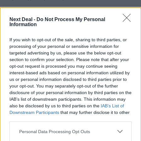
05.08.2026 - 08:51
Το εκλογικό «καμπανάκι» της Goldman Sachs, η ισχυρή
Next Deal -
Do Not Process My Personal
Information
πιστωτική επέκταση των ελληνικών τραπεζών, το «πάρτι»
στις αγορές, οι «κρυμμένες» αξίες της ΓΕΚ ΤΕΡΝΑ
If you wish to opt-out of the sale, sharing to third parties, or
05.08.2026 - 08:37
processing of your personal or sensitive information for
Ιωάννης Μπολέτης – ΩΝΑΣΕΙΟ
targeted advertising by us, please use the below opt-out
section to confirm your selection. Please note that after your
04.08.2026 - 15:33
opt-out request is processed you may continue seeing
ERGO Hellas: Μέτρα στήριξης για τους πληγέντες
interest-based ads based on personal information utilized by
ασφαλισμένους της από τις πυρκαγιές
us or personal information disclosed to third parties prior to
your opt-out. You may separately opt-out of the further
04.08.2026 - 12:40
disclosure of your personal information by third parties on the
Τράπεζα Κύπρου: Ενισχυμένες κατά 31% οι ασφαλιστικές
IAB’s list of downstream participants. This information may
υπηρεσίες - Κέρδη €252 εκατ. (+7%) και ROTE 18.8% στο
also be disclosed by us to third parties on the
IAB’s List of
εξάμηνο
Downstream Participants
that may further disclose it to other
third parties.
04.08.2026 - 11:49
Σπύρος Γεωργαράς - «ΥΓΕΙΑ» / Ερευνητικό και Θεραπευτικό
Personal Data Processing Opt Outs
Ινστιτούτο ΟΦΘΑΛΜΟΣ