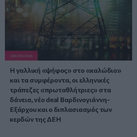
ΟΙΚΟΝΟΜΙΑ
Η γαλλική «ψήφος» στο «καλώδιο»
και τα συμφέροντα, οι ελληνικές
τράπεζες «πρωταθλήτριες» στα
δάνεια, νέο deal Βαρδινογιάννη-
Εξάρχου και ο διπλασιασμός των
κερδών της ΔΕΗ