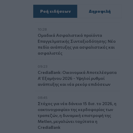
Ροή ειδήσεων
Δημοφιλή
10:28
Ομαδικά Ασφαλιστικά προϊόντα
Επαγγελματικής Συνταξιοδότησης: Νέο
πεδίο ανάπτυξης για ασφαλιστικές και
ασφαλιστές
09:23
CrediaBank: Οικονομικά Αποτελέσματα
A’ Εξαμήνου 2026 - Υψηλοί ρυθμοί
ανάπτυξης και νέα ρεκόρ επιδόσεων
08:45
Στόχος για νέα δάνεια 15 δισ. το 2026, η
«ακτινογραφία» της κερδοφορίας των
τραπεζών, η δυναμική επιστροφή της
Metlen, μεγαλώνει ταχύτατα η
CrediaBank