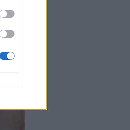
«Τουρισμός για όλους 2026-2027»
05.08.2026 - 10:19
WWF: Περισσότερα από 180.000
στρέμματα καμένων δασικών εκτάσεων
στην Ελλάδα σε λίγες μόλις μέρες
05.08.2026 - 09:45
Η Ελλάδα που αντιστέκεται και επιμένει
να μην ασφαλίζεται!
05.08.2026 - 09:20
Καλοκαιρινό ταξίδι: Οι 8 συμβουλές που
αξίζει να δώσει κάθε ασφαλιστής
στους πελάτες του
05.08.2026 - 08:51
Το εκλογικό «καμπανάκι» της Goldman
Sachs, η ισχυρή πιστωτική επέκταση
των ελληνικών τραπεζών, το «πάρτι»
στις αγορές, οι «κρυμμένες» αξίες της
ΓΕΚ ΤΕΡΝΑ