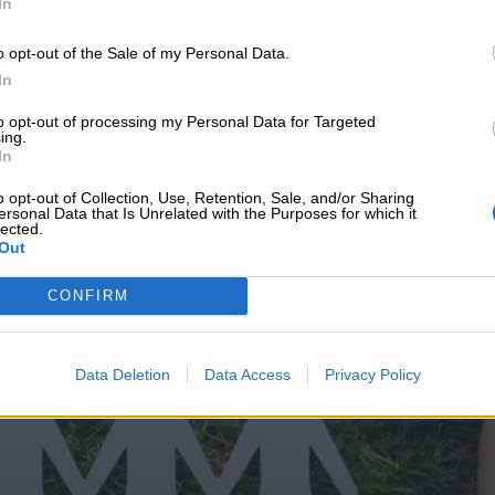
In
o opt-out of the Sale of my Personal Data.
In
υνεχής ροή
to opt-out of processing my Personal Data for Targeted
ing.
In
o opt-out of Collection, Use, Retention, Sale, and/or Sharing
ersonal Data that Is Unrelated with the Purposes for which it
lected.
Out
CONFIRM
Data Deletion
Data Access
Privacy Policy