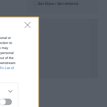
Randy Schekman, Νομπελίστας Ιατρικής:
Δεν ξέρω / Δεν απαντώ
«Σε πέντε χρόνια μπορεί να έχουμε
θεραπεία που αναστέλλει την εξέλιξη
του Πάρκινσον»
05.08.2026 - 12:33
Ε.Ε και παράνομη μετανάστευση:
προτάσεις και δράσεις με παρονομαστή
sonal or
το κοινό συμφέρον
ection to
ou may
05.08.2026 - 12:11
 personal
Αντώνης Βουκλαρής - «ΕΡΡΙΚΟΣ
out of the
ΝΤΥΝΑΝ»
 downstream
B’s List of
05.08.2026 - 11:30
Η νέα εποχή στην εκπαίδευση των
ασφαλιστικών διαμεσολαβητών
05.08.2026 - 10:50
Ξεκινούν οι αιτήσεις στο
vouchers.gov.gr για το Πρόγραμμα