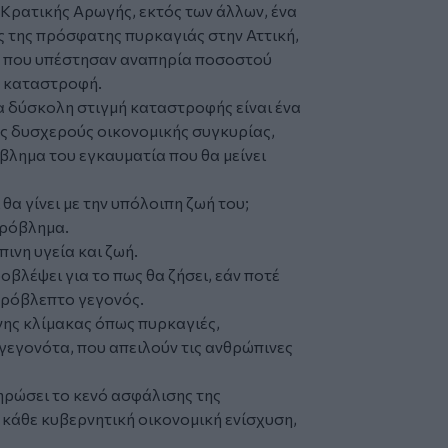
 Κρατικής Αρωγής, εκτός των άλλων, ένα
ς της πρόσφατης πυρκαγιάς στην Αττική,
μα που υπέστησαν αναπηρία ποσοστού
ή καταστροφή.
α δύσκολη στιγμή καταστροφής είναι ένα
ς δυσχερούς οικονομικής συγκυρίας,
βλημα του εγκαυματία που θα μείνει
θα γίνει με την υπόλοιπη ζωή του;
πρόβλημα.
ινη υγεία και ζωή.
οβλέψει για το πως θα ζήσει, εάν ποτέ
απρόβλεπτο γεγονός.
νης κλίμακας όπως πυρκαγιές,
γεγονότα, που απειλούν τις ανθρώπινες
ηρώσει το κενό ασφάλισης της
 κάθε κυβερνητική οικονομική ενίσχυση,