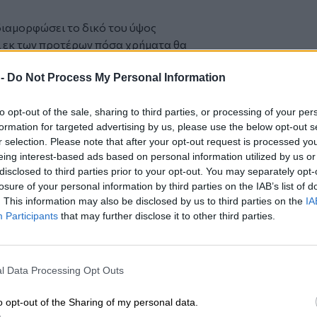
διαμορφώσει το δικό του ύψος
ι εκ των προτέρων πόσα χρήματα θα
ή θανάτου.
 -
Do Not Process My Personal Information
 γίνεται από ασφαλιστικούς
ρείες και το κόστος είναι προσιτό.
to opt-out of the sale, sharing to third parties, or processing of your per
formation for targeted advertising by us, please use the below opt-out s
ε τη ζωή σας στον προσωπικό σας
r selection. Please note that after your opt-out request is processed y
eing interest-based ads based on personal information utilized by us or
disclosed to third parties prior to your opt-out. You may separately opt-
losure of your personal information by third parties on the IAB’s list of
 το
nextdeal.gr
ως
. This information may also be disclosed by us to third parties on the
IA
 ενημέρωσης στο Google
Participants
that may further disclose it to other third parties.
l Data Processing Opt Outs
o opt-out of the Sharing of my personal data.