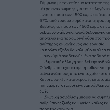
Σύμφωνα με τον επίσημο ιστότοπο της
μέτρο ανακούφισης για τους πληγέντε
είναι το ποσό των 4500 ευρώ σε άτο
67% από τραυματισμό κατά τη φυσικ
Βεβαίως το πόσο των 4500 ευρώ σε μι
σεβαστό στήριγμα, αλλά δεδομένης τη
αποτελεί μια προσωρινή λύση στο πρό
ανάπηρος και ανίκανος για εργασία.
Τα πρώτα έξοδα θα καλυφθούν αλλά τι 
Η συγκύριά αναδεικνύει ένα σοβαρό 
Η κλιματική αλλαγή απειλεί την ανθρώπ
Ο άνθρωπος έχει ατομική ευθύνη να πρ
μείνει ανάπηρος από ένα τυχαίο και 
Και οι φυσικές καταστροφές εκτεταμέ
πλημμύρες, σεισμοί είναι απρόβλεπτα 
ζωές.
Η ιδιωτική ασφάλιση μπορεί να συμπλ
ανθρώπινης ζωής και υγείας καθώς και
προς την κοινωνία.