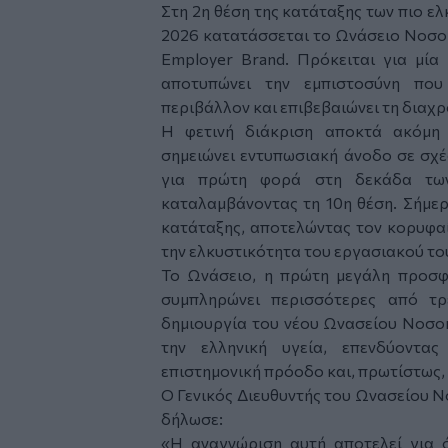
Στη 2η θέση της κατάταξης των πιο ε
2026 κατατάσσεται το Ωνάσειο Νοσοκ
Employer Brand. Πρόκειται για μία 
αποτυπώνει την εμπιστοσύνη που
περιβάλλον και επιβεβαιώνει τη διαχ
Η φετινή διάκριση αποκτά ακόμη 
σημειώνει εντυπωσιακή άνοδο σε σχέ
για πρώτη φορά στη δεκάδα των
καταλαμβάνοντας τη 10η θέση. Σήμερ
κατάταξης, αποτελώντας τον κορυφα
την ελκυστικότητα του εργασιακού το
Το Ωνάσειο, η πρώτη μεγάλη προσφ
συμπληρώνει περισσότερες από τρ
δημιουργία του νέου Ωνασείου Νοσοκ
την ελληνική υγεία, επενδύοντας
επιστημονική πρόοδο και, πρωτίστως,
Ο Γενικός Διευθυντής του Ωνασείου Ν
δήλωσε:
«Η αναγνώριση αυτή αποτελεί για ό