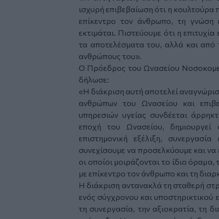
ισχυρή επιβεβαίωση ότι η κουλτούρα 
επίκεντρο τον άνθρωπο, τη γνώση κ
εκτιμάται. Πιστεύουμε ότι η επιτυχία
τα αποτελέσματα του, αλλά και από 
ανθρώπους του».
Ο Πρόεδρος του Ωνασείου Νοσοκομεί
δήλωσε:
«Η διάκριση αυτή αποτελεί αναγνώρι
ανθρώπων του Ωνασείου και επιβε
υπηρεσιών υγείας συνδέεται άρρηκ
εποχή του Ωνασείου, δημιουργεί 
επιστημονική εξέλιξη, συνεργασία
συνεχίσουμε να προσελκύουμε και να
οι οποίοι μοιράζονται το ίδιο όραμα
με επίκεντρο τον άνθρωπο και τη διαρ
Η διάκριση αντανακλά τη σταθερή στρ
ενός σύγχρονου και υποστηρικτικού 
τη συνεργασία, την αξιοκρατία, τη δ