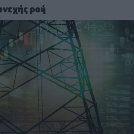
υνεχής ροή