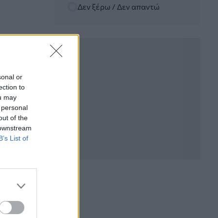
Δεν ξέρω / Δεν απαντώ
WWF: Περισσότερα από 180.000
στρέμματα καμένων δασικών εκτάσεων
στην Ελλάδα σε λίγες μόλις μέρες
05.08.2026 - 09:45
Η Ελλάδα που αντιστέκεται και επιμένει
να μην ασφαλίζεται!
sonal or
ection to
05.08.2026 - 09:20
ou may
Καλοκαιρινό ταξίδι: Οι 8 συμβουλές που
 personal
αξίζει να δώσει κάθε ασφαλιστής
out of the
στους πελάτες του
 downstream
B’s List of
05.08.2026 - 08:51
Το εκλογικό «καμπανάκι» της Goldman
Sachs, η ισχυρή πιστωτική επέκταση
των ελληνικών τραπεζών, το «πάρτι»
στις αγορές, οι «κρυμμένες» αξίες της
ΓΕΚ ΤΕΡΝΑ
05.08.2026 - 08:37