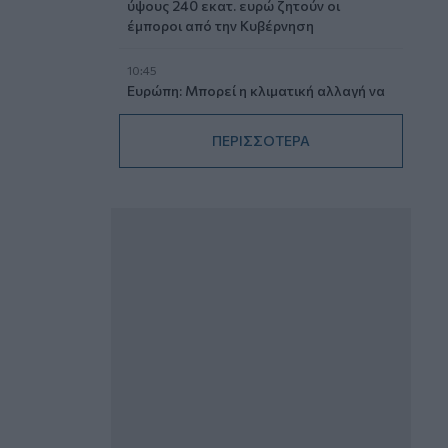
ύψους 240 εκατ. ευρώ ζητούν οι
έμποροι από την Κυβέρνηση
10:45
Ευρώπη: Μπορεί η κλιματική αλλαγή να
οδηγήσει σε ενεργειακή κρίση;
ΠΕΡΙΣΣΟΤΕΡΑ
09:15
Στέλιος Λιανός – INTERAMERICAN /
Αθηναϊκή Γενική Κλινική
08:40
Η γαλλική «ψήφος» στο «καλώδιο» και
τα συμφέροντα, οι ελληνικές τράπεζες
«πρωταθλήτριες» στα δάνεια, νέο deal
Βαρδινογιάννη- Εξάρχου και ο
διπλασιασμός των κερδών της ΔΕΗ
05.08.2026 - 13:37
Randy Schekman, Νομπελίστας Ιατρικής:
«Σε πέντε χρόνια μπορεί να έχουμε
θεραπεία που αναστέλλει την εξέλιξη