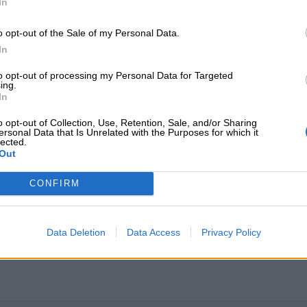
In
χόντων ηλικίας 18 έως 67 ετών, οι οποίοι
ιρείες της χώρας ως προς τον αριθμό των
o opt-out of the Sale of my Personal Data.
In
 το
nextdeal.gr
ως
to opt-out of processing my Personal Data for Targeted
ing.
 ενημέρωσης στο Google
In
o opt-out of Collection, Use, Retention, Sale, and/or Sharing
ersonal Data that Is Unrelated with the Purposes for which it
lected.
Out
CONFIRM
ΙΚΆ TAGS
ο Νοσοκομείο
Data Deletion
Data Access
Privacy Policy