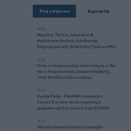
Ροή ειδήσεων
Δημοφιλή
14:55
Μιχάλης Τάτσης, Insurance &
Healthcare Analyst, διευθυντής
Επιχειρηματικής Ανάπτυξης Ομίλου HHG
13:30
Όταν η επόμενη μέρα είναι στάχτη, τι θα
πει ο Ασφαλιστικός Διαμεσολαβητής
στον πελάτη κλάδου υγείας;
12:22
Kavita Patel - PhARMA Innovation
Forum: Ένα στα πέντε καινοτόμα
φάρμακα φτάνει τελικά στην Ελλάδα
11:37
Μείωση ασφαλιστικών εισφορών