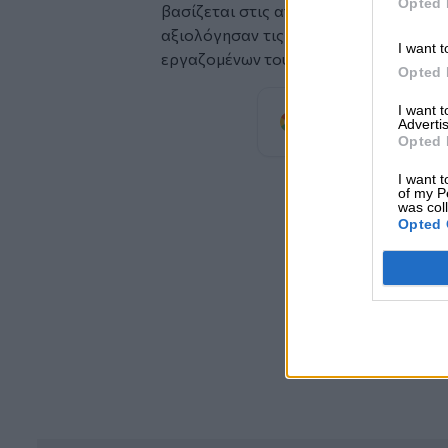
Opted 
βασίζεται στις απόψεις 3.571 συμμετε
αξιολόγησαν τις 150 μεγαλύτερες ετα
I want t
εργαζομένων τους.
Opted 
Προσθέστε
I want 
Advertis
προτιμώμενη πηγή
Opted 
I want t
of my P
was col
Opted 
ΣΧΕΤ
Ωνάσει