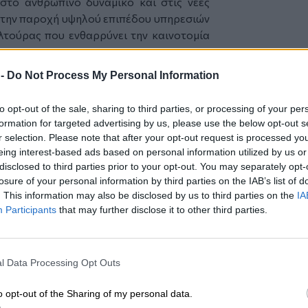
στο ανθρώπινο δυναμικό και στις νέες
στην παροχή υψηλού επιπέδου υπηρεσιών
λτούρας που ενθαρρύνει την καινοτομία
μβουλος της Randstad Ελλάδος, δήλωσε:
 -
Do Not Process My Personal Information
dstad Employer Brand για το Ωνάσειο
μια ιδιαίτερα σημαντική αναγνώριση που
to opt-out of the sale, sharing to third parties, or processing of your per
μευση στους ανθρώπους του και στην
formation for targeted advertising by us, please use the below opt-out s
ιβάλλοντος. Η διάκριση αυτή είναι
r selection. Please note that after your opt-out request is processed y
ένδυσης σε μια κουλτούρα, όπου οι
eing interest-based ads based on personal information utilized by us or
ται, εξελίσσονται και έχουν ουσιαστικές
disclosed to third parties prior to your opt-out. You may separately opt-
losure of your personal information by third parties on the IAB’s list of
ωρίζει, γιατί τοποθετεί τον άνθρωπο στο
. This information may also be disclosed by us to third parties on the
IA
ίζοντας εμπιστοσύνη που αποτυπώνεται
Participants
that may further disclose it to other third parties.
πων του. Συγχαίρουμε θερμά το Ωνάσειο
τή τη σημαντική αναγνώριση.»
nd αποτελεί τη μεγαλύτερη και πιο
l Data Processing Opt Outs
όνα του εργοδότη παγκοσμίως, με
οντες σε 34 χώρες και αξιολόγηση 6.300
o opt-out of the Sharing of my personal data.
διεξάγεται για ένατο συνεχόμενο έτος και