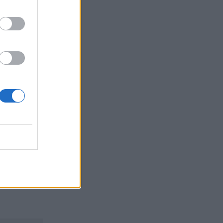
Ιωάννης Μπολέτης – ΩΝΑΣΕΙΟ
04.08.2026 - 15:33
ERGO Hellas: Μέτρα στήριξης για τους
πληγέντες ασφαλισμένους της από τις
πυρκαγιές
04.08.2026 - 12:40
Τράπεζα Κύπρου: Ενισχυμένες κατά
31% οι ασφαλιστικές υπηρεσίες -
Κέρδη €252 εκατ. (+7%) και ROTE
18.8% στο εξάμηνο
04.08.2026 - 11:49
Σπύρος Γεωργαράς - «ΥΓΕΙΑ» /
Ερευνητικό και Θεραπευτικό Ινστιτούτο
ΟΦΘΑΛΜΟΣ