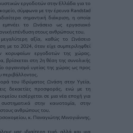
λκυστικών εργοδοτών στην Ελλάδα για το
ομείο, σύμφωνα με την έρευνα Randstad
ιδιαίτερα σημαντική διάκριση, η οποία
 εμπνέει το Ωνάσειο ως εργασιακό
ρονική επένδυση στους ανθρώπους του.
μεγαλύτερη αξία, καθώς το Ωνάσειο
ση με το 2024, όταν είχε συμπεριληφθεί
 κορυφαίων εργοδοτών της χώρας,
α, βρίσκεται στη 2η θέση της συνολικής
ίο οργανισμό υγείας της χώρας ως προς
υ περιβάλλοντος.
ορά του Ιδρύματος Ωνάση στην Υγεία,
εις δεκαετίες προσφοράς, ενώ με τη
ομείου εισέρχεται σε μια νέα εποχή για
 συστηματικά στην καινοτομία, στην
 στους ανθρώπους του.
οσοκομείου, κ. Παναγιώτης Μινογιάννης,
λους μας ιδιαίτερη τιμή, αλλά και μια